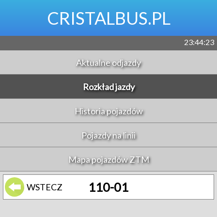
CRISTALBUS.PL
23:44:23
Aktualne odjazdy
Rozkład jazdy
Historia pojazdów
Pojazdy na linii
Mapa pojazdów ZTM
110-01
WSTECZ