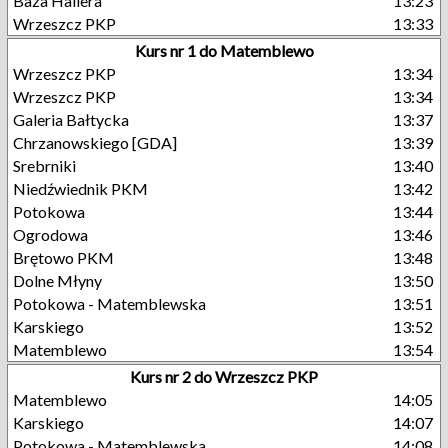
Baza Hallera
13:23
Wrzeszcz PKP
13:33
Kurs nr 1 do Matemblewo
Wrzeszcz PKP
13:34
Wrzeszcz PKP
13:34
Galeria Bałtycka
13:37
Chrzanowskiego [GDA]
13:39
Srebrniki
13:40
Niedźwiednik PKM
13:42
Potokowa
13:44
Ogrodowa
13:46
Brętowo PKM
13:48
Dolne Młyny
13:50
Potokowa - Matemblewska
13:51
Karskiego
13:52
Matemblewo
13:54
Kurs nr 2 do Wrzeszcz PKP
Matemblewo
14:05
Karskiego
14:07
Potokowa - Matemblewska
14:08