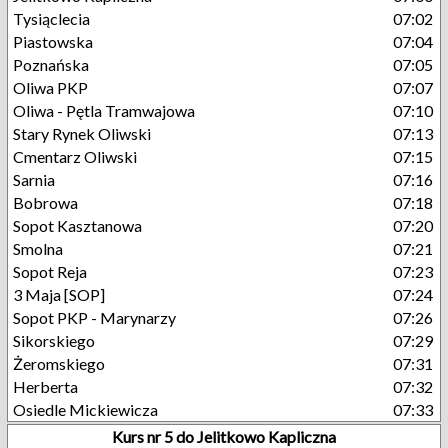
Tysiąclecia
07:02
Piastowska
07:04
Poznańska
07:05
Oliwa PKP
07:07
Oliwa - Pętla Tramwajowa
07:10
Stary Rynek Oliwski
07:13
Cmentarz Oliwski
07:15
Sarnia
07:16
Bobrowa
07:18
Sopot Kasztanowa
07:20
Smolna
07:21
Sopot Reja
07:23
3 Maja [SOP]
07:24
Sopot PKP - Marynarzy
07:26
Sikorskiego
07:29
Żeromskiego
07:31
Herberta
07:32
Osiedle Mickiewicza
07:33
Kurs nr 5 do Jelitkowo Kapliczna