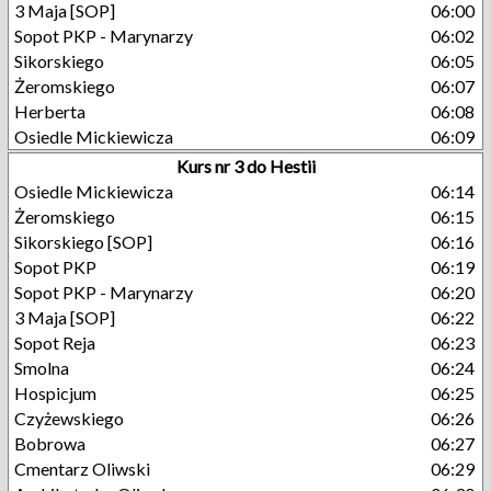
3 Maja [SOP]
06:00
Sopot PKP - Marynarzy
06:02
Sikorskiego
06:05
Żeromskiego
06:07
Herberta
06:08
Osiedle Mickiewicza
06:09
Kurs nr 3 do Hestii
Osiedle Mickiewicza
06:14
Żeromskiego
06:15
Sikorskiego [SOP]
06:16
Sopot PKP
06:19
Sopot PKP - Marynarzy
06:20
3 Maja [SOP]
06:22
Sopot Reja
06:23
Smolna
06:24
Hospicjum
06:25
Czyżewskiego
06:26
Bobrowa
06:27
Cmentarz Oliwski
06:29