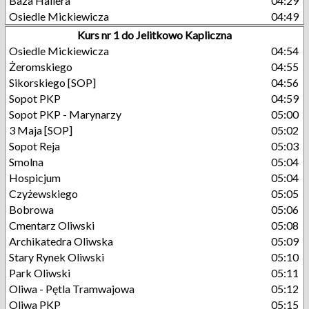
Baza Hallera
04:29
Osiedle Mickiewicza
04:49
Kurs nr 1 do Jelitkowo Kapliczna
Osiedle Mickiewicza
04:54
Żeromskiego
04:55
Sikorskiego [SOP]
04:56
Sopot PKP
04:59
Sopot PKP - Marynarzy
05:00
3 Maja [SOP]
05:02
Sopot Reja
05:03
Smolna
05:04
Hospicjum
05:04
Czyżewskiego
05:05
Bobrowa
05:06
Cmentarz Oliwski
05:08
Archikatedra Oliwska
05:09
Stary Rynek Oliwski
05:10
Park Oliwski
05:11
Oliwa - Pętla Tramwajowa
05:12
Oliwa PKP
05:15