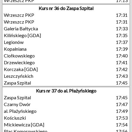
Wrzeszcz PKP
17:13
Kurs nr 36 do Zaspa Szpital
Wrzeszcz PKP
17:31
Wrzeszcz PKP
17:31
Galeria Bałtycka
17:33
Kilińskiego [GDA]
17:35
Legionów
17:37
Kopalniana
17:39
Ciołkowskiego
17:40
Drzewieckiego
17:41
Korczaka [GDA]
17:42
Leszczyńskich
17:43
Zaspa Szpital
17:45
Kurs nr 37 do al. Płażyńskiego
Zaspa Szpital
17:45
Czarny Dwór
17:47
al. Płażyńskiego
17:49
Kościuszki
17:53
Mickiewicza [GDA]
17:54
Plac Komorowskiego
17:56