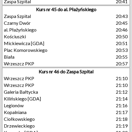
Zaspa Szpital
20:41
Kurs nr 45 do al. Płażyńskiego
Zaspa Szpital
20:43
Czarny Dwór
20:45
al. Płażyńskiego
20:46
Kościuszki
20:50
Mickiewicza [GDA]
20:51
Plac Komorowskiego
20:53
Biała
20:55
Wrzeszcz PKP
20:57
Kurs nr 46 do Zaspa Szpital
Wrzeszcz PKP
21:10
Wrzeszcz PKP
21:10
Galeria Bałtycka
21:12
Kilińskiego [GDA]
21:14
Legionów
21:16
Kopalniana
21:17
Ciołkowskiego
21:18
Drzewieckiego
21:19