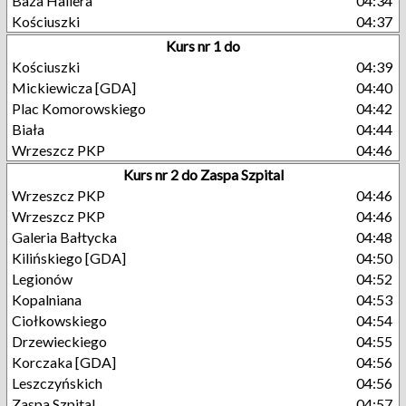
Baza Hallera
04:34
Kościuszki
04:37
Kurs nr 1 do
Kościuszki
04:39
Mickiewicza [GDA]
04:40
Plac Komorowskiego
04:42
Biała
04:44
Wrzeszcz PKP
04:46
Kurs nr 2 do Zaspa Szpital
Wrzeszcz PKP
04:46
Wrzeszcz PKP
04:46
Galeria Bałtycka
04:48
Kilińskiego [GDA]
04:50
Legionów
04:52
Kopalniana
04:53
Ciołkowskiego
04:54
Drzewieckiego
04:55
Korczaka [GDA]
04:56
Leszczyńskich
04:56
Zaspa Szpital
04:57