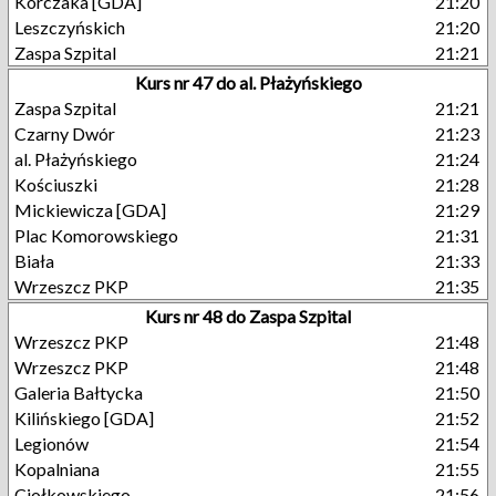
Korczaka [GDA]
21:20
Leszczyńskich
21:20
Zaspa Szpital
21:21
Kurs nr 47 do al. Płażyńskiego
Zaspa Szpital
21:21
Czarny Dwór
21:23
al. Płażyńskiego
21:24
Kościuszki
21:28
Mickiewicza [GDA]
21:29
Plac Komorowskiego
21:31
Biała
21:33
Wrzeszcz PKP
21:35
Kurs nr 48 do Zaspa Szpital
Wrzeszcz PKP
21:48
Wrzeszcz PKP
21:48
Galeria Bałtycka
21:50
Kilińskiego [GDA]
21:52
Legionów
21:54
Kopalniana
21:55
Ciołkowskiego
21:56