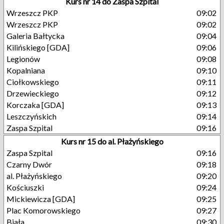
Kurs nr 14 do Zaspa Szpital
Wrzeszcz PKP
09:02
Wrzeszcz PKP
09:02
Galeria Bałtycka
09:04
Kilińskiego [GDA]
09:06
Legionów
09:08
Kopalniana
09:10
Ciołkowskiego
09:11
Drzewieckiego
09:12
Korczaka [GDA]
09:13
Leszczyńskich
09:14
Zaspa Szpital
09:16
Kurs nr 15 do al. Płażyńskiego
Zaspa Szpital
09:16
Czarny Dwór
09:18
al. Płażyńskiego
09:20
Kościuszki
09:24
Mickiewicza [GDA]
09:25
Plac Komorowskiego
09:27
Biała
09:30