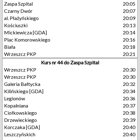
Zaspa Szpital
20:05
Czarny Dwór
20:07
al. Płażyńskiego
20:09
Kościuszki
20:13
Mickiewicza [GDA]
20:14
Plac Komorowskiego
20:16
Biała
20:18
Wrzeszcz PKP
20:21
Kurs nr 44 do Zaspa Szpital
Wrzeszcz PKP
20:30
Wrzeszcz PKP
20:30
Galeria Bałtycka
20:32
Kilińskiego [GDA]
20:34
Legionów
20:36
Kopalniana
20:37
Ciołkowskiego
20:38
Drzewieckiego
20:39
Korczaka [GDA]
20:40
Leszczyńskich
20:40