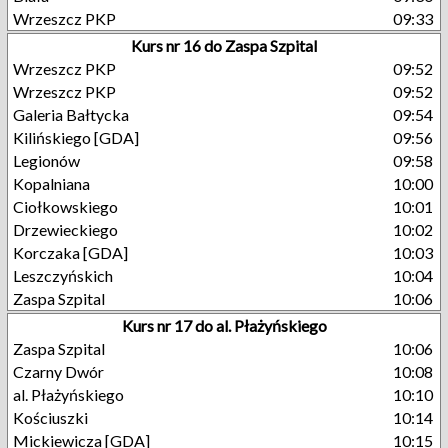
Wrzeszcz PKP
09:33
Kurs nr 16 do Zaspa Szpital
Wrzeszcz PKP
09:52
Wrzeszcz PKP
09:52
Galeria Bałtycka
09:54
Kilińskiego [GDA]
09:56
Legionów
09:58
Kopalniana
10:00
Ciołkowskiego
10:01
Drzewieckiego
10:02
Korczaka [GDA]
10:03
Leszczyńskich
10:04
Zaspa Szpital
10:06
Kurs nr 17 do al. Płażyńskiego
Zaspa Szpital
10:06
Czarny Dwór
10:08
al. Płażyńskiego
10:10
Kościuszki
10:14
Mickiewicza [GDA]
10:15