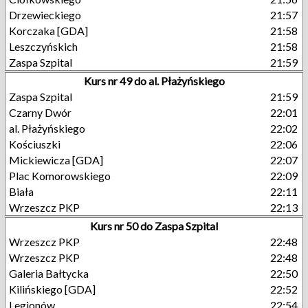
Drzewieckiego
21:57
Korczaka [GDA]
21:58
Leszczyńskich
21:58
Zaspa Szpital
21:59
Kurs nr 49 do al. Płażyńskiego
Zaspa Szpital
21:59
Czarny Dwór
22:01
al. Płażyńskiego
22:02
Kościuszki
22:06
Mickiewicza [GDA]
22:07
Plac Komorowskiego
22:09
Biała
22:11
Wrzeszcz PKP
22:13
Kurs nr 50 do Zaspa Szpital
Wrzeszcz PKP
22:48
Wrzeszcz PKP
22:48
Galeria Bałtycka
22:50
Kilińskiego [GDA]
22:52
Legionów
22:54