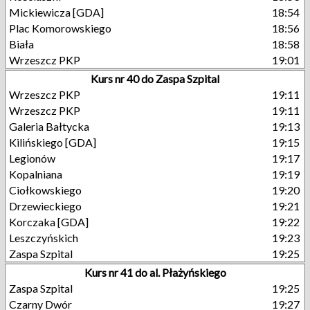
Mickiewicza [GDA]
18:54
Plac Komorowskiego
18:56
Biała
18:58
Wrzeszcz PKP
19:01
Kurs nr 40 do Zaspa Szpital
Wrzeszcz PKP
19:11
Wrzeszcz PKP
19:11
Galeria Bałtycka
19:13
Kilińskiego [GDA]
19:15
Legionów
19:17
Kopalniana
19:19
Ciołkowskiego
19:20
Drzewieckiego
19:21
Korczaka [GDA]
19:22
Leszczyńskich
19:23
Zaspa Szpital
19:25
Kurs nr 41 do al. Płażyńskiego
Zaspa Szpital
19:25
Czarny Dwór
19:27