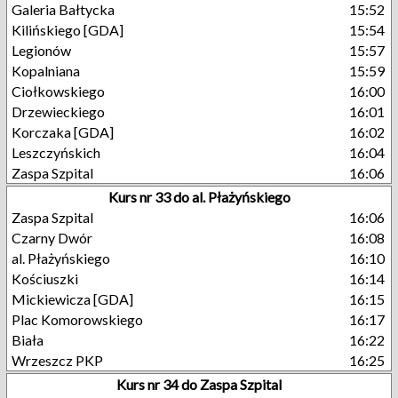
Galeria Bałtycka
15:52
Kilińskiego [GDA]
15:54
Legionów
15:57
Kopalniana
15:59
Ciołkowskiego
16:00
Drzewieckiego
16:01
Korczaka [GDA]
16:02
Leszczyńskich
16:04
Zaspa Szpital
16:06
Kurs nr 33 do al. Płażyńskiego
Zaspa Szpital
16:06
Czarny Dwór
16:08
al. Płażyńskiego
16:10
Kościuszki
16:14
Mickiewicza [GDA]
16:15
Plac Komorowskiego
16:17
Biała
16:22
Wrzeszcz PKP
16:25
Kurs nr 34 do Zaspa Szpital