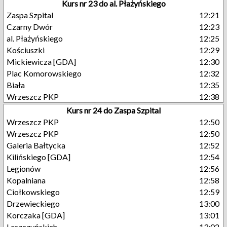
Kurs nr 23 do al. Płażyńskiego
Zaspa Szpital
12:21
Czarny Dwór
12:23
al. Płażyńskiego
12:25
Kościuszki
12:29
Mickiewicza [GDA]
12:30
Plac Komorowskiego
12:32
Biała
12:35
Wrzeszcz PKP
12:38
Kurs nr 24 do Zaspa Szpital
Wrzeszcz PKP
12:50
Wrzeszcz PKP
12:50
Galeria Bałtycka
12:52
Kilińskiego [GDA]
12:54
Legionów
12:56
Kopalniana
12:58
Ciołkowskiego
12:59
Drzewieckiego
13:00
Korczaka [GDA]
13:01
Leszczyńskich
13:02