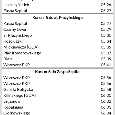
Leszczyńskich
05:26
Zaspa Szpital
05:27
Kurs nr 5 do al. Płażyńskiego
Zaspa Szpital
05:27
Czarny Dwór
05:29
al. Płażyńskiego
05:30
Kościuszki
05:34
Mickiewicza [GDA]
05:35
Plac Komorowskiego
05:37
Biała
05:39
Wrzeszcz PKP
05:41
Kurs nr 6 do Zaspa Szpital
Wrzeszcz PKP
05:56
Wrzeszcz PKP
05:56
Galeria Bałtycka
05:58
Kilińskiego [GDA]
06:00
Legionów
06:02
Kopalniana
06:03
Ciołkowskiego
06:04