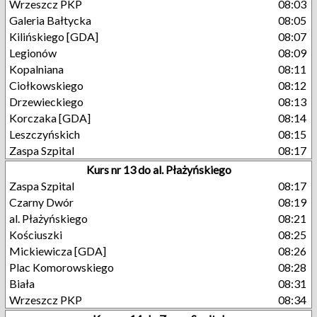
Wrzeszcz PKP
08:03
Galeria Bałtycka
08:05
Kilińskiego [GDA]
08:07
Legionów
08:09
Kopalniana
08:11
Ciołkowskiego
08:12
Drzewieckiego
08:13
Korczaka [GDA]
08:14
Leszczyńskich
08:15
Zaspa Szpital
08:17
Kurs nr 13 do al. Płażyńskiego
Zaspa Szpital
08:17
Czarny Dwór
08:19
al. Płażyńskiego
08:21
Kościuszki
08:25
Mickiewicza [GDA]
08:26
Plac Komorowskiego
08:28
Biała
08:31
Wrzeszcz PKP
08:34