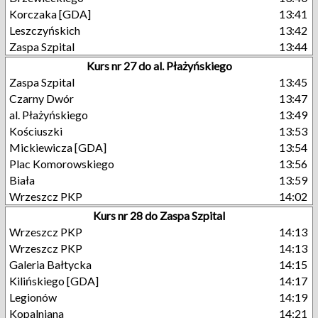
Korczaka [GDA]
13:41
Leszczyńskich
13:42
Zaspa Szpital
13:44
Kurs nr 27 do al. Płażyńskiego
Zaspa Szpital
13:45
Czarny Dwór
13:47
al. Płażyńskiego
13:49
Kościuszki
13:53
Mickiewicza [GDA]
13:54
Plac Komorowskiego
13:56
Biała
13:59
Wrzeszcz PKP
14:02
Kurs nr 28 do Zaspa Szpital
Wrzeszcz PKP
14:13
Wrzeszcz PKP
14:13
Galeria Bałtycka
14:15
Kilińskiego [GDA]
14:17
Legionów
14:19
Kopalniana
14:21