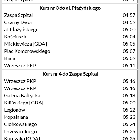
Kurs nr 3 do al. Płażyńskiego
Zaspa Szpital
04:57
Czarny Dwór
04:59
al. Płażyńskiego
05:00
Kościuszki
05:04
Mickiewicza [GDA]
05:05
Plac Komorowskiego
05:07
Biała
05:09
Wrzeszcz PKP
05:11
Kurs nr 4 do Zaspa Szpital
Wrzeszcz PKP
05:16
Wrzeszcz PKP
05:16
Galeria Bałtycka
05:18
Kilińskiego [GDA]
05:20
Legionów
05:22
Kopalniana
05:23
Ciołkowskiego
05:24
Drzewieckiego
05:25
Korczaka [GDA]
05:26