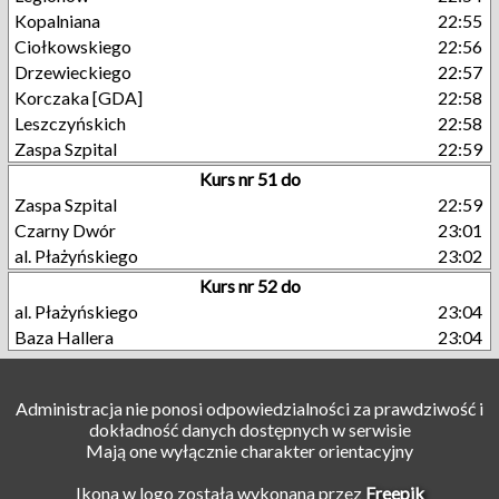
Kopalniana
22:55
Ciołkowskiego
22:56
Drzewieckiego
22:57
Korczaka [GDA]
22:58
Leszczyńskich
22:58
Zaspa Szpital
22:59
Kurs nr 51 do
Zaspa Szpital
22:59
Czarny Dwór
23:01
al. Płażyńskiego
23:02
Kurs nr 52 do
al. Płażyńskiego
23:04
Baza Hallera
23:04
Administracja nie ponosi odpowiedzialności za prawdziwość i
dokładność danych dostępnych w serwisie
Mają one wyłącznie charakter orientacyjny
Ikona w logo została wykonana przez
Freepik