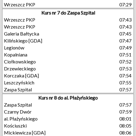
Wrzeszcz PKP
07:29
Kurs nr 7 do Zaspa Szpital
Wrzeszcz PKP
07:43
Wrzeszcz PKP
07:43
Galeria Bałtycka
07:45
Kilińskiego [GDA]
07:47
Legionów
07:49
Kopalniana
07:51
Ciołkowskiego
07:52
Drzewieckiego
07:53
Korczaka [GDA]
07:54
Leszczyńskich
07:55
Zaspa Szpital
07:57
Kurs nr 8 do al. Płażyńskiego
Zaspa Szpital
07:57
Czarny Dwór
07:59
al. Płażyńskiego
08:01
Kościuszki
08:05
Mickiewicza [GDA]
08:06