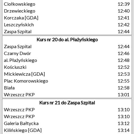
Ciołkowskiego
12:39
Drzewieckiego
12:40
Korczaka [GDA]
12:41
Leszczyńskich
12:42
Zaspa Szpital
12:44
Kurs nr 20 do al. Płażyńskiego
Zaspa Szpital
12:44
Czarny Dwór
12:46
al. Płażyńskiego
12:48
Kościuszki
12:52
Mickiewicza [GDA]
12:53
Plac Komorowskiego
12:55
Biała
12:58
Wrzeszcz PKP
13:01
Kurs nr 21 do Zaspa Szpital
Wrzeszcz PKP
13:10
Wrzeszcz PKP
13:10
Galeria Bałtycka
13:12
Kilińskiego [GDA]
13:14