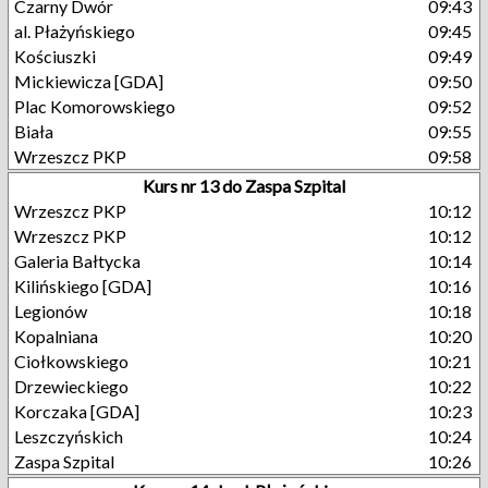
Czarny Dwór
09:43
al. Płażyńskiego
09:45
Kościuszki
09:49
Mickiewicza [GDA]
09:50
Plac Komorowskiego
09:52
Biała
09:55
Wrzeszcz PKP
09:58
Kurs nr 13 do Zaspa Szpital
Wrzeszcz PKP
10:12
Wrzeszcz PKP
10:12
Galeria Bałtycka
10:14
Kilińskiego [GDA]
10:16
Legionów
10:18
Kopalniana
10:20
Ciołkowskiego
10:21
Drzewieckiego
10:22
Korczaka [GDA]
10:23
Leszczyńskich
10:24
Zaspa Szpital
10:26