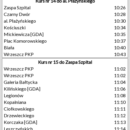
Kurs nr 14 do al. Płażyńskiego
Zaspa Szpital
10:26
Czarny Dwór
10:28
al. Płażyńskiego
10:30
Kościuszki
10:34
Mickiewicza [GDA]
10:35
Plac Komorowskiego
10:37
Biała
10:40
Wrzeszcz PKP
10:43
Kurs nr 15 do Zaspa Szpital
Wrzeszcz PKP
11:02
Wrzeszcz PKP
11:02
Galeria Bałtycka
11:04
Kilińskiego [GDA]
11:06
Legionów
11:08
Kopalniana
11:10
Ciołkowskiego
11:11
Drzewieckiego
11:12
Korczaka [GDA]
11:13
Leszczyńskich
11:14