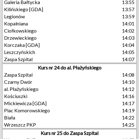
Galeria Bałtycka
13:55
Kilińskiego [GDA]
13:57
Legionów
13:59
Kopalniana
14:01
Ciołkowskiego
14:02
Drzewieckiego
14:03
Korczaka [GDA]
14:04
Leszczyńskich
14:05
Zaspa Szpital
14:07
Kurs nr 24 do al. Płażyńskiego
Zaspa Szpital
14:08
Czarny Dwór
14:10
al. Płażyńskiego
14:12
Kościuszki
14:16
Mickiewicza [GDA]
14:17
Plac Komorowskiego
14:19
Biała
14:22
Wrzeszcz PKP
14:25
Kurs nr 25 do Zaspa Szpital