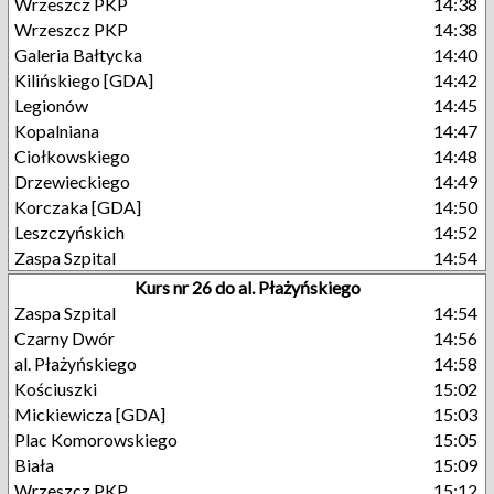
Wrzeszcz PKP
14:38
Wrzeszcz PKP
14:38
Galeria Bałtycka
14:40
Kilińskiego [GDA]
14:42
Legionów
14:45
Kopalniana
14:47
Ciołkowskiego
14:48
Drzewieckiego
14:49
Korczaka [GDA]
14:50
Leszczyńskich
14:52
Zaspa Szpital
14:54
Kurs nr 26 do al. Płażyńskiego
Zaspa Szpital
14:54
Czarny Dwór
14:56
al. Płażyńskiego
14:58
Kościuszki
15:02
Mickiewicza [GDA]
15:03
Plac Komorowskiego
15:05
Biała
15:09
Wrzeszcz PKP
15:12