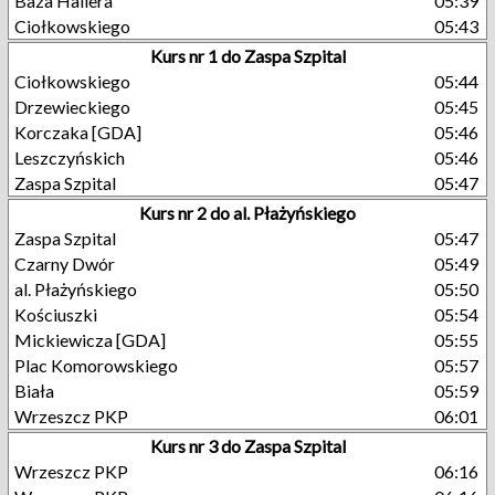
Baza Hallera
05:39
Ciołkowskiego
05:43
Kurs nr 1 do Zaspa Szpital
Ciołkowskiego
05:44
Drzewieckiego
05:45
Korczaka [GDA]
05:46
Leszczyńskich
05:46
Zaspa Szpital
05:47
Kurs nr 2 do al. Płażyńskiego
Zaspa Szpital
05:47
Czarny Dwór
05:49
al. Płażyńskiego
05:50
Kościuszki
05:54
Mickiewicza [GDA]
05:55
Plac Komorowskiego
05:57
Biała
05:59
Wrzeszcz PKP
06:01
Kurs nr 3 do Zaspa Szpital
Wrzeszcz PKP
06:16