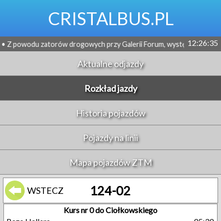
CRISTALBUS.PL
12:26:36
 zatorów drogowych przy Galerii Forum, występują opóźnienia na lin
Aktualne odjazdy
Rozkład jazdy
Historia pojazdów
Pojazdy na linii
Mapa pojazdów ZTM
124-02
WSTECZ
Kurs nr 0 do Ciołkowskiego