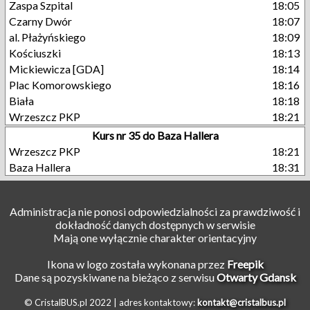
Zaspa Szpital
18:05
Czarny Dwór
18:07
al. Płażyńskiego
18:09
Kościuszki
18:13
Mickiewicza [GDA]
18:14
Plac Komorowskiego
18:16
Biała
18:18
Wrzeszcz PKP
18:21
Kurs nr 35 do Baza Hallera
Wrzeszcz PKP
18:21
Baza Hallera
18:31
Administracja nie ponosi odpowiedzialności za prawdziwość i
dokładność danych dostępnych w serwisie
Mają one wyłącznie charakter orientacyjny
Ikona w logo została wykonana przez
Freepik
Dane są pozyskiwane na bieżąco z serwisu
Otwarty Gdansk
© CristalBUS.pl 2022 |
adres kontaktowy:
kontakt@cristalbus.pl