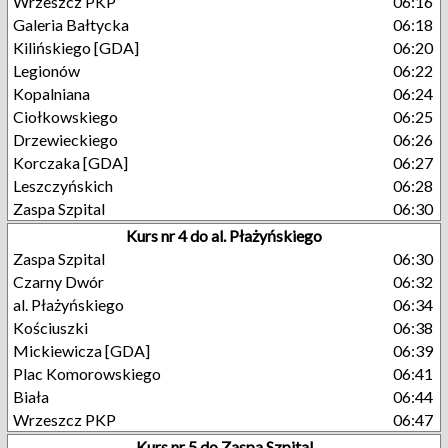
Wrzeszcz PKP
06:16
Galeria Bałtycka
06:18
Kilińskiego [GDA]
06:20
Legionów
06:22
Kopalniana
06:24
Ciołkowskiego
06:25
Drzewieckiego
06:26
Korczaka [GDA]
06:27
Leszczyńskich
06:28
Zaspa Szpital
06:30
Kurs nr 4 do al. Płażyńskiego
Zaspa Szpital
06:30
Czarny Dwór
06:32
al. Płażyńskiego
06:34
Kościuszki
06:38
Mickiewicza [GDA]
06:39
Plac Komorowskiego
06:41
Biała
06:44
Wrzeszcz PKP
06:47
Kurs nr 5 do Zaspa Szpital