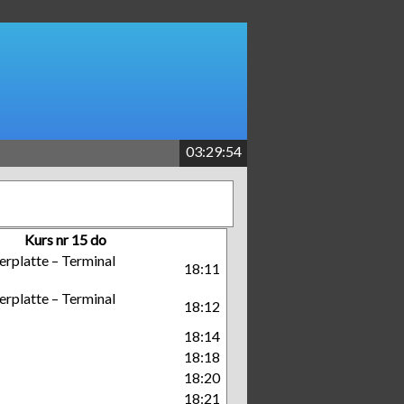
03:29:54
Kurs nr 15 do
platte – Terminal
18:11
platte – Terminal
18:12
18:14
18:18
18:20
18:21