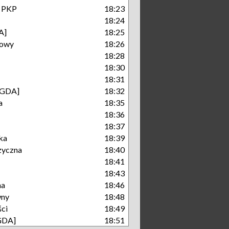
- PKP
18:23
18:24
A]
18:25
jowy
18:26
18:28
18:30
18:31
[GDA]
18:32
a
18:35
18:36
18:37
ka
18:39
zyczna
18:40
18:41
18:43
na
18:46
wny
18:48
ści
18:49
[GDA]
18:51