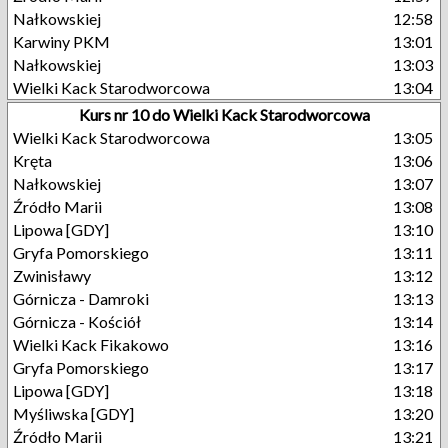
Nałkowskiej
12:58
Karwiny PKM
13:01
Nałkowskiej
13:03
Wielki Kack Starodworcowa
13:04
Kurs nr 10 do Wielki Kack Starodworcowa
Wielki Kack Starodworcowa
13:05
Kręta
13:06
Nałkowskiej
13:07
Źródło Marii
13:08
Lipowa [GDY]
13:10
Gryfa Pomorskiego
13:11
Zwinisławy
13:12
Górnicza - Damroki
13:13
Górnicza - Kościół
13:14
Wielki Kack Fikakowo
13:16
Gryfa Pomorskiego
13:17
Lipowa [GDY]
13:18
Myśliwska [GDY]
13:20
Źródło Marii
13:21