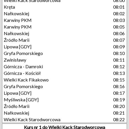
Wielki Kack Starodworcowa
08:00
Kręta
08:01
Nałkowskiej
08:02
Karwiny PKM
08:03
Karwiny PKM
08:05
Nałkowskiej
08:06
Źródło Marii
08:07
Lipowa [GDY]
08:09
Gryfa Pomorskiego
08:10
Zwinisławy
08:11
Górnicza - Damroki
08:12
Górnicza - Kościół
08:13
Wielki Kack Fikakowo
08:15
Gryfa Pomorskiego
08:16
Lipowa [GDY]
08:17
Myśliwska [GDY]
08:19
Źródło Marii
08:20
Nałkowskiej
08:21
Wielki Kack Starodworcowa
08:22
Kurs nr 1 do Wielki Kack Starodworcowa