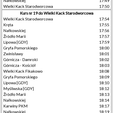
Nałkowskiej
17:49
Wielki Kack Starodworcowa
17:50
Kurs nr 19 do Wielki Kack Starodworcowa
Wielki Kack Starodworcowa
17:54
Kręta
17:55
Nałkowskiej
17:56
Źródło Marii
17:57
Lipowa [GDY]
17:59
Gryfa Pomorskiego
18:00
Zwinisławy
18:01
Górnicza - Damroki
18:02
Górnicza - Kościół
18:03
Wielki Kack Fikakowo
18:08
Gryfa Pomorskiego
18:09
Lipowa [GDY]
18:10
Myśliwska [GDY]
18:12
Źródło Marii
18:13
Nałkowskiej
18:14
Karwiny PKM
18:17
Nałkowskiej
18:19