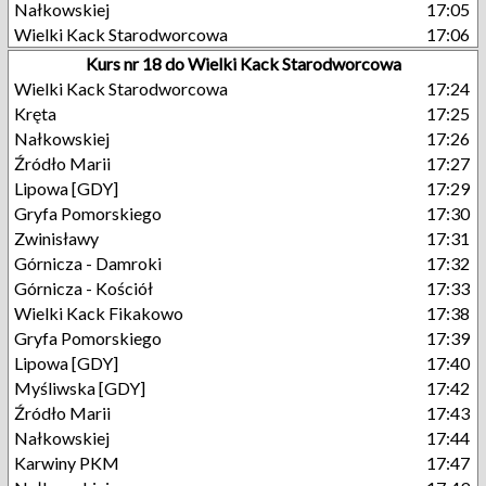
Nałkowskiej
17:05
Wielki Kack Starodworcowa
17:06
Kurs nr 18 do Wielki Kack Starodworcowa
Wielki Kack Starodworcowa
17:24
Kręta
17:25
Nałkowskiej
17:26
Źródło Marii
17:27
Lipowa [GDY]
17:29
Gryfa Pomorskiego
17:30
Zwinisławy
17:31
Górnicza - Damroki
17:32
Górnicza - Kościół
17:33
Wielki Kack Fikakowo
17:38
Gryfa Pomorskiego
17:39
Lipowa [GDY]
17:40
Myśliwska [GDY]
17:42
Źródło Marii
17:43
Nałkowskiej
17:44
Karwiny PKM
17:47