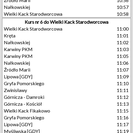
Źródło Marii
10:56
Nałkowskiej
10:57
Wielki Kack Starodworcowa
10:58
Kurs nr 6 do Wielki Kack Starodworcowa
Wielki Kack Starodworcowa
11:00
Kręta
11:01
Nałkowskiej
11:02
Karwiny PKM
11:03
Karwiny PKM
11:05
Nałkowskiej
11:06
Źródło Marii
11:07
Lipowa [GDY]
11:09
Gryfa Pomorskiego
11:10
Zwinisławy
11:11
Górnicza - Damroki
11:12
Górnicza - Kościół
11:13
Wielki Kack Fikakowo
11:15
Gryfa Pomorskiego
11:16
Lipowa [GDY]
11:17
Myśliwska [GDY]
11:19