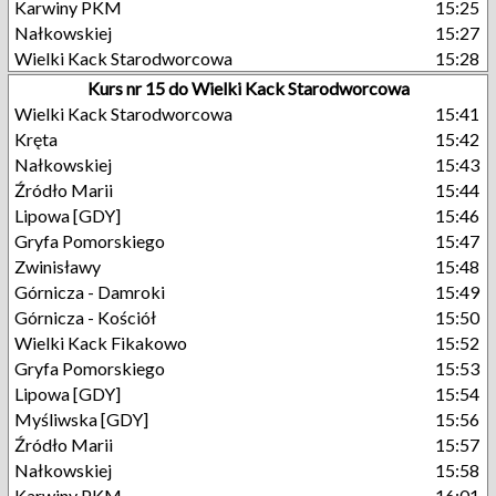
Karwiny PKM
15:25
Nałkowskiej
15:27
Wielki Kack Starodworcowa
15:28
Kurs nr 15 do Wielki Kack Starodworcowa
Wielki Kack Starodworcowa
15:41
Kręta
15:42
Nałkowskiej
15:43
Źródło Marii
15:44
Lipowa [GDY]
15:46
Gryfa Pomorskiego
15:47
Zwinisławy
15:48
Górnicza - Damroki
15:49
Górnicza - Kościół
15:50
Wielki Kack Fikakowo
15:52
Gryfa Pomorskiego
15:53
Lipowa [GDY]
15:54
Myśliwska [GDY]
15:56
Źródło Marii
15:57
Nałkowskiej
15:58
Karwiny PKM
16:01