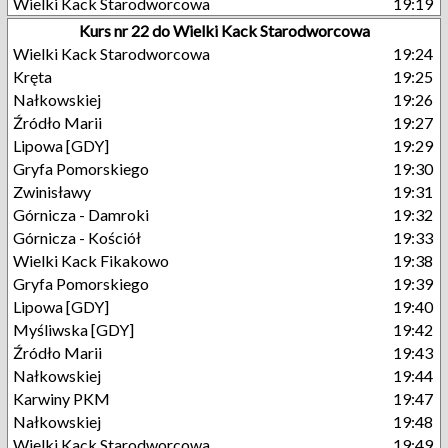
Wielki Kack Starodworcowa
19:19
Kurs nr 22 do Wielki Kack Starodworcowa
Wielki Kack Starodworcowa
19:24
Kręta
19:25
Nałkowskiej
19:26
Źródło Marii
19:27
Lipowa [GDY]
19:29
Gryfa Pomorskiego
19:30
Zwinisławy
19:31
Górnicza - Damroki
19:32
Górnicza - Kościół
19:33
Wielki Kack Fikakowo
19:38
Gryfa Pomorskiego
19:39
Lipowa [GDY]
19:40
Myśliwska [GDY]
19:42
Źródło Marii
19:43
Nałkowskiej
19:44
Karwiny PKM
19:47
Nałkowskiej
19:48
Wielki Kack Starodworcowa
19:49