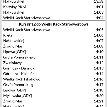
Nałkowskiej
13:58
Karwiny PKM
14:01
Nałkowskiej
14:03
Wielki Kack Starodworcowa
14:04
Kurs nr 12 do Wielki Kack Starodworcowa
Wielki Kack Starodworcowa
14:05
Kręta
14:06
Nałkowskiej
14:07
Źródło Marii
14:08
Lipowa [GDY]
14:10
Gryfa Pomorskiego
14:11
Zwinisławy
14:12
Górnicza - Damroki
14:13
Górnicza - Kościół
14:14
Wielki Kack Fikakowo
14:16
Gryfa Pomorskiego
14:17
Lipowa [GDY]
14:18
Myśliwska [GDY]
14:20
Źródło Marii
14:21
Nałkowskiej
14:22