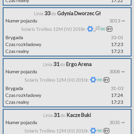
Czas realny
17:22
33
Gdynia Dworzec Gł
Linia
do
Numer pojazdu
3013 ➞
Solaris Trollino 12M (IV) 2018r.
Brygada
33-01
Czas rozkładowy
17:23
Czas realny
17:23
31
Ergo Arena
Linia
do
Numer pojazdu
3008 ➞
Solaris Trollino 12M (III) 2010r.
Brygada
31-03
Czas rozkładowy
17:24
Czas realny
17:23
31
Kacze Buki
Linia
do
Numer pojazdu
3035 ➞
Solaris Trollino 12M (III) 2010r.