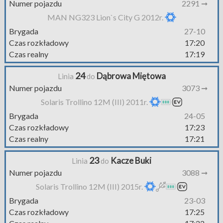
Numer pojazdu
2291 ➞
MAN NG323 Lion`s City G 2012r.
Brygada
27-10
Czas rozkładowy
17:20
Czas realny
17:19
24
Dąbrowa Miętowa
Linia
do
Numer pojazdu
3073 ➞
Solaris Trollino 12M (III) 2011r.
Brygada
24-05
Czas rozkładowy
17:23
Czas realny
17:21
23
Kacze Buki
Linia
do
Numer pojazdu
3088 ➞
Solaris Trollino 12M (III) 2015r.
Brygada
23-03
Czas rozkładowy
17:25