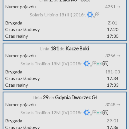
Numer pojazdu
4251 ➞
Solaris Urbino 18 (III) 2016r.
Brygada
Z-01
Czas rozkładowy
17:20
Czas realny
17:30
181
Kacze Buki
Linia
do
Numer pojazdu
3256 ➞
Solaris Trollino 18M (IV) 2018r.
Brygada
181-03
Czas rozkładowy
17:34
Czas realny
17:33
29
Gdynia Dworzec Gł
Linia
do
Numer pojazdu
3048 ➞
Solaris Trollino 12M (IV) 2018r.
Brygada
29-01
Czas rozkładowy
17:36