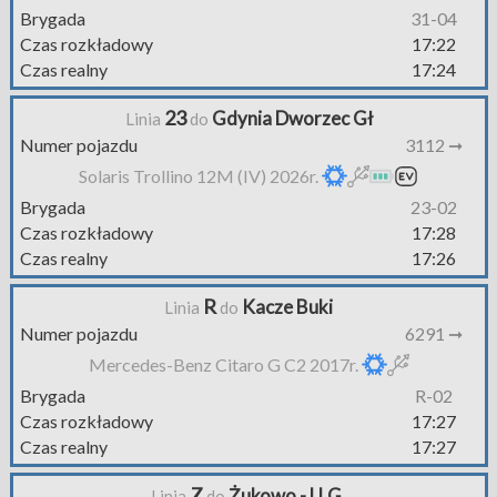
Brygada
31-04
Czas rozkładowy
17:22
Czas realny
17:24
23
Gdynia Dworzec Gł
Linia
do
Numer pojazdu
3112 ➞
Solaris Trollino 12M (IV) 2026r.
Brygada
23-02
Czas rozkładowy
17:28
Czas realny
17:26
R
Kacze Buki
Linia
do
Numer pojazdu
6291 ➞
Mercedes-Benz Citaro G C2 2017r.
Brygada
R-02
Czas rozkładowy
17:27
Czas realny
17:27
Z
Żukowo - U.G.
Linia
do