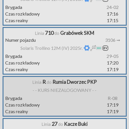
Brygada
24-02
Czas rozkładowy
17:16
Czas realny
17:15
710
Grabówek SKM
Linia
do
Numer pojazdu
3106 ➞
Solaris Trollino 12M (IV) 2025r.
Brygada
29-05
Czas rozkładowy
17:20
Czas realny
17:19
R
Rumia Dworzec PKP
Linia
do
- - KURS NIEZALOGOWANY - -
Brygada
R-08
Czas rozkładowy
17:19
Czas realny
17:19
27
Kacze Buki
Linia
do