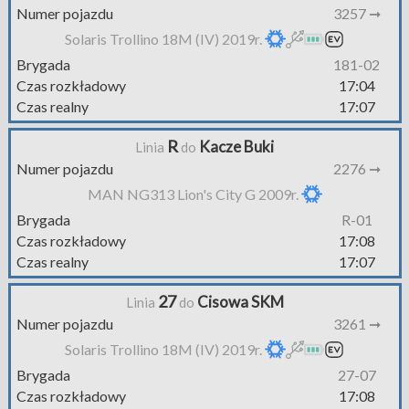
Numer pojazdu
3257 ➞
Solaris Trollino 18M (IV) 2019r.
Brygada
181-02
Czas rozkładowy
17:04
Czas realny
17:07
R
Kacze Buki
Linia
do
Numer pojazdu
2276 ➞
MAN NG313 Lion's City G 2009r.
Brygada
R-01
Czas rozkładowy
17:08
Czas realny
17:07
27
Cisowa SKM
Linia
do
Numer pojazdu
3261 ➞
Solaris Trollino 18M (IV) 2019r.
Brygada
27-07
Czas rozkładowy
17:08