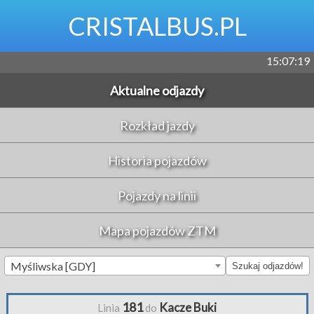
CRISTALBUS.PL
15:07:20
Aktualne odjazdy
Rozkład jazdy
Historia pojazdów
Pojazdy na linii
Mapa pojazdów ZTM
Myśliwska [GDY]
Szukaj odjazdów!
181
Kacze Buki
Linia
do