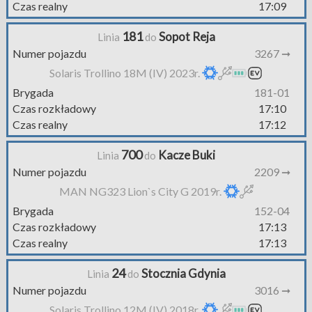
Czas realny
17:09
181
Sopot Reja
Linia
do
Numer pojazdu
3267 ➞
Solaris Trollino 18M (IV) 2023r.
Brygada
181-01
Czas rozkładowy
17:10
Czas realny
17:12
700
Kacze Buki
Linia
do
Numer pojazdu
2209 ➞
MAN NG323 Lion`s City G 2019r.
Brygada
152-04
Czas rozkładowy
17:13
Czas realny
17:13
24
Stocznia Gdynia
Linia
do
Numer pojazdu
3016 ➞
Solaris Trollino 12M (IV) 2018r.