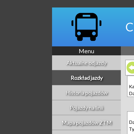
C
Menu
Aktualne odjazdy
Rozkład jazdy
Ka
Historia pojazdów
D
Pojazdy na linii
D
Mapa pojazdów ZTM
T