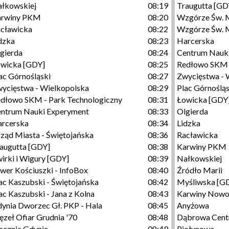
łkowskiej
08:19
Traugutta [GD
arwiny PKM
08:20
Wzgórze Św. 
cławicka
08:22
Wzgórze Św. M
dzka
08:23
Harcerska
gierda
08:24
Centrum Nauk
wicka [GDY]
08:25
Redłowo SKM -
ac Górnośląski
08:27
Zwycięstwa - 
ycięstwa - Wielkopolska
08:29
Plac Górnośląs
dłowo SKM - Park Technologiczny
08:31
Łowicka [GDY
ntrum Nauki Experyment
08:33
Olgierda
rcerska
08:34
Lidzka
ząd Miasta - Świętojańska
08:36
Racławicka
augutta [GDY]
08:38
Karwiny PKM
irki i Wigury [GDY]
08:39
Nałkowskiej
wer Kościuszki - InfoBox
08:40
Źródło Marii
ac Kaszubski - Świętojańska
08:42
Myśliwska [G
ac Kaszubski - Jana z Kolna
08:43
Karwiny Nowo
ynia Dworzec Gł. PKP - Hala
08:45
Anyżowa
zeł Ofiar Grudnia '70
08:48
Dąbrowa Cen
ocznia Gdynia
08:49
Piołunowa