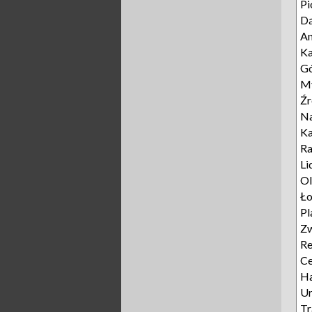
Pi
D
A
Ka
Gó
My
Źr
Na
K
Ra
Li
Ol
Ło
Pl
Zw
Re
Ce
Ha
Ur
Tr