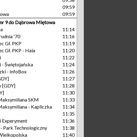
09:59
towa
09:59
 nr 9 do Dąbrowa Miętowa
ia
11:14
rudnia '70
11:16
c Gł. PKP
11:19
c Gł. PKP - Hala
11:20
i
11:22
 - Świętojańska
11:24
ki - InfoBox
11:26
GDY]
11:27
y [GDY]
11:28
Y]
11:30
Maksymiliana SKM
11:33
aksymiliana - Kapliczka
11:34
11:35
i Experyment
11:36
 Park Technologiczny
11:38
Wielkopolska
11:40