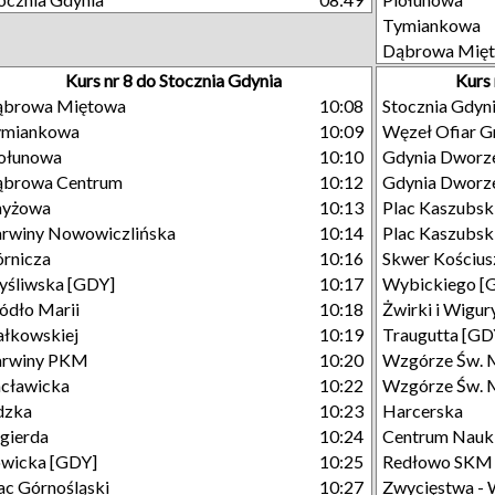
Tymiankowa
Dąbrowa Mię
Kurs nr 8 do Stocznia Gdynia
Kurs
ąbrowa Miętowa
10:08
Stocznia Gdyn
ymiankowa
10:09
Węzeł Ofiar G
ołunowa
10:10
Gdynia Dworze
ąbrowa Centrum
10:12
Gdynia Dworze
nyżowa
10:13
Plac Kaszubsk
rwiny Nowowiczlińska
10:14
Plac Kaszubski
rnicza
10:16
Skwer Kościusz
śliwska [GDY]
10:17
Wybickiego [
ódło Marii
10:18
Żwirki i Wigur
łkowskiej
10:19
Traugutta [GD
arwiny PKM
10:20
Wzgórze Św. 
cławicka
10:22
Wzgórze Św. M
dzka
10:23
Harcerska
gierda
10:24
Centrum Nauk
wicka [GDY]
10:25
Redłowo SKM -
ac Górnośląski
10:27
Zwycięstwa - 