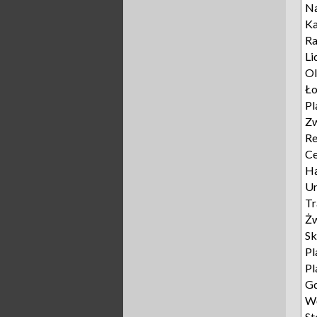
Na
K
Ra
Li
Ol
Ło
Pl
Zw
Re
Ce
Ha
Ur
Tr
Żw
Sk
Pl
Pl
Gd
Wę
St