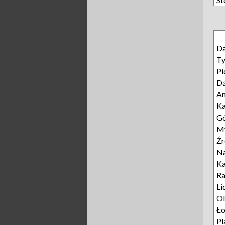
D
T
Pi
D
A
Ka
Gó
My
Źr
Na
K
Ra
Li
Ol
Ło
Pl