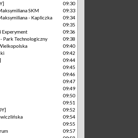
Y]
09:30
Maksymiliana SKM
09:33
aksymiliana - Kapliczka
09:34
09:35
i Experyment
09:36
 Park Technologiczny
09:38
Wielkopolska
09:40
ki
09:42
]
09:44
09:45
09:46
09:47
09:49
09:50
09:51
DY]
09:52
wiczlińska
09:54
09:55
trum
09:57
09:58