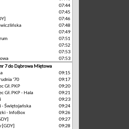
07:44
07:45
DY]
07:46
wiczlińska
07:48
07:49
trum
07:51
07:52
07:53
towa
07:53
 nr 7 do Dąbrowa Miętowa
ia
09:15
rudnia '70
09:17
c Gł. PKP
09:20
c Gł. PKP - Hala
09:21
i
09:23
 - Świętojańska
09:24
ki - InfoBox
09:26
GDY]
09:27
y [GDY]
09:28