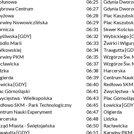
ołunowa
06:25
Gdynia Dworze
ąbrowa Centrum
06:27
Gdynia Dworze
nyżowa
06:28
Plac Kaszubsk
rwiny Nowowiczlińska
06:29
Plac Kaszubski
rnicza
06:31
Skwer Kościusz
śliwska [GDY]
06:32
Wybickiego [
ódło Marii
06:33
Żwirki i Wigur
łkowskiej
06:34
Traugutta [GD
arwiny PKM
06:35
Wzgórze Św. 
cławicka
06:37
Wzgórze Św. M
dzka
06:38
Harcerska
gierda
06:39
Centrum Nauk
wicka [GDY]
06:40
Redłowo SKM -
ac Górnośląski
06:41
Zwycięstwa - 
ycięstwa - Wielkopolska
06:43
Plac Górnośląs
dłowo SKM - Park Technologiczny
06:45
Łowicka [GDY
ntrum Nauki Experyment
06:47
Olgierda
rcerska
06:48
Lidzka
ząd Miasta - Świętojańska
06:50
Racławicka
augutta [GDY]
06:51
Karwiny PKM