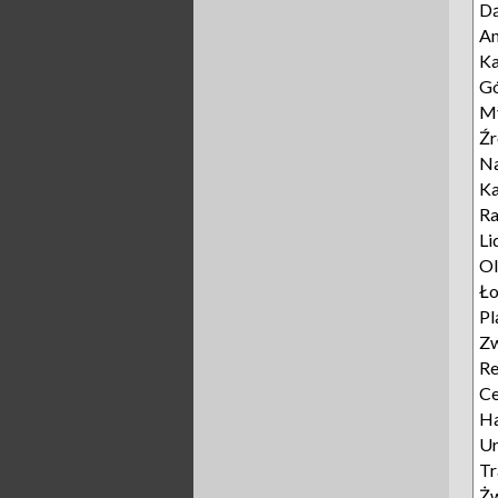
D
A
Ka
Gó
My
Źr
Na
K
Ra
Li
Ol
Ło
Pl
Zw
Re
Ce
Ha
Ur
Tr
Żw