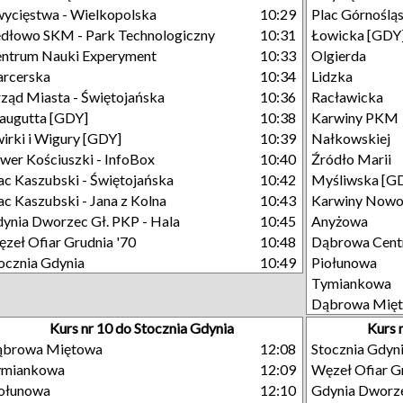
ycięstwa - Wielkopolska
10:29
Plac Górnośląs
dłowo SKM - Park Technologiczny
10:31
Łowicka [GDY
ntrum Nauki Experyment
10:33
Olgierda
rcerska
10:34
Lidzka
ząd Miasta - Świętojańska
10:36
Racławicka
augutta [GDY]
10:38
Karwiny PKM
irki i Wigury [GDY]
10:39
Nałkowskiej
wer Kościuszki - InfoBox
10:40
Źródło Marii
ac Kaszubski - Świętojańska
10:42
Myśliwska [G
ac Kaszubski - Jana z Kolna
10:43
Karwiny Nowo
ynia Dworzec Gł. PKP - Hala
10:45
Anyżowa
zeł Ofiar Grudnia '70
10:48
Dąbrowa Cen
ocznia Gdynia
10:49
Piołunowa
Tymiankowa
Dąbrowa Mię
Kurs nr 10 do Stocznia Gdynia
Kurs 
ąbrowa Miętowa
12:08
Stocznia Gdyn
ymiankowa
12:09
Węzeł Ofiar G
ołunowa
12:10
Gdynia Dworze