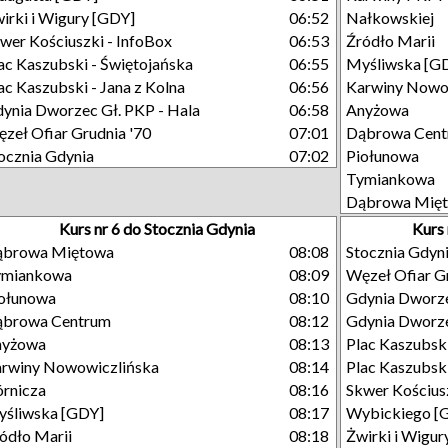
irki i Wigury [GDY]
06:52
Nałkowskiej
wer Kościuszki - InfoBox
06:53
Źródło Marii
ac Kaszubski - Świętojańska
06:55
Myśliwska [G
ac Kaszubski - Jana z Kolna
06:56
Karwiny Nowo
ynia Dworzec Gł. PKP - Hala
06:58
Anyżowa
zeł Ofiar Grudnia '70
07:01
Dąbrowa Cen
ocznia Gdynia
07:02
Piołunowa
Tymiankowa
Dąbrowa Mię
Kurs nr 6 do Stocznia Gdynia
Kurs
ąbrowa Miętowa
08:08
Stocznia Gdyn
ymiankowa
08:09
Węzeł Ofiar G
ołunowa
08:10
Gdynia Dworze
ąbrowa Centrum
08:12
Gdynia Dworze
nyżowa
08:13
Plac Kaszubsk
rwiny Nowowiczlińska
08:14
Plac Kaszubski
rnicza
08:16
Skwer Kościusz
śliwska [GDY]
08:17
Wybickiego [
ódło Marii
08:18
Żwirki i Wigur