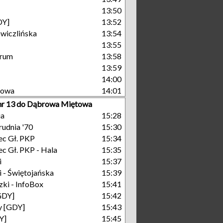
13:50
DY]
13:52
wiczlińska
13:54
13:55
trum
13:58
13:59
14:00
towa
14:01
nr 13 do Dąbrowa Miętowa
ia
15:28
rudnia '70
15:30
c Gł. PKP
15:34
c Gł. PKP - Hala
15:35
i
15:37
 - Świętojańska
15:39
ki - InfoBox
15:41
GDY]
15:42
y [GDY]
15:43
Y]
15:45