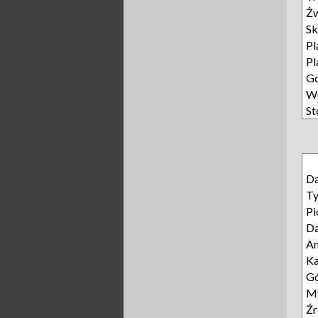
Żw
Sk
Pl
Pl
Gd
Wę
St
D
T
Pi
D
A
Ka
Gó
My
Źr