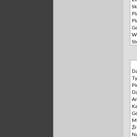
Sk
Pl
Pl
Gd
Wę
St
D
T
Pi
D
A
Ka
Gó
My
Źr
Na