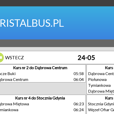
RISTALBUS.PL
24-05
WSTECZ
Kurs nr 2 do Dąbrowa Centrum
Kurs
cze Buki
05:58
Dąbrowa Cen
ąbrowa Centrum
06:04
Piołunowa
Tymiankowa
Dąbrowa Mię
Kurs nr 4 do Stocznia Gdynia
Kurs
ąbrowa Miętowa
06:23
Stocznia Gdyn
ymiankowa
06:24
Węzeł Ofiar G