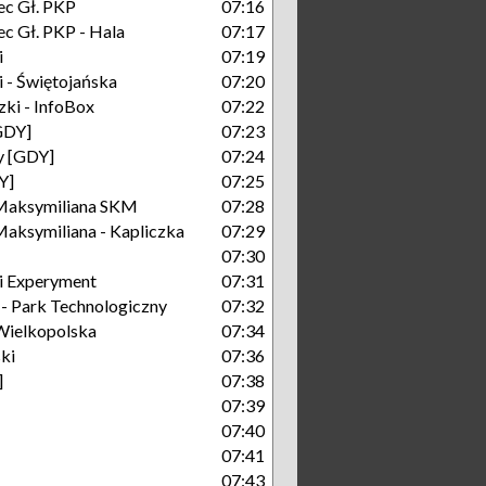
c Gł. PKP
07:16
c Gł. PKP - Hala
07:17
i
07:19
 - Świętojańska
07:20
ki - InfoBox
07:22
GDY]
07:23
y [GDY]
07:24
Y]
07:25
Maksymiliana SKM
07:28
aksymiliana - Kapliczka
07:29
07:30
i Experyment
07:31
 Park Technologiczny
07:32
Wielkopolska
07:34
ki
07:36
]
07:38
07:39
07:40
07:41
07:43