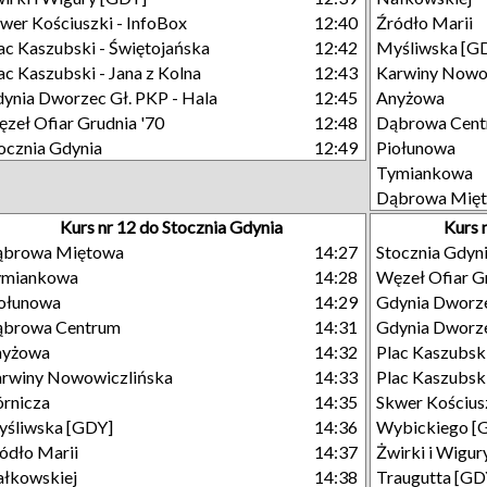
wer Kościuszki - InfoBox
12:40
Źródło Marii
ac Kaszubski - Świętojańska
12:42
Myśliwska [G
ac Kaszubski - Jana z Kolna
12:43
Karwiny Nowo
ynia Dworzec Gł. PKP - Hala
12:45
Anyżowa
zeł Ofiar Grudnia '70
12:48
Dąbrowa Cen
ocznia Gdynia
12:49
Piołunowa
Tymiankowa
Dąbrowa Mię
Kurs nr 12 do Stocznia Gdynia
Kurs 
ąbrowa Miętowa
14:27
Stocznia Gdyn
ymiankowa
14:28
Węzeł Ofiar G
ołunowa
14:29
Gdynia Dworze
ąbrowa Centrum
14:31
Gdynia Dworze
nyżowa
14:32
Plac Kaszubsk
rwiny Nowowiczlińska
14:33
Plac Kaszubski
rnicza
14:35
Skwer Kościusz
śliwska [GDY]
14:36
Wybickiego [
ódło Marii
14:37
Żwirki i Wigur
łkowskiej
14:38
Traugutta [GD