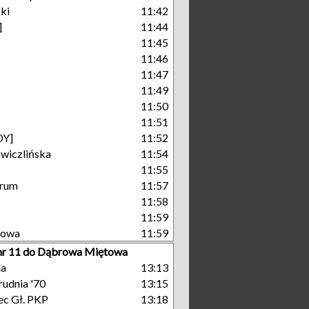
ki
11:42
]
11:44
11:45
11:46
11:47
11:49
11:50
11:51
DY]
11:52
wiczlińska
11:54
11:55
trum
11:57
11:58
11:59
towa
11:59
nr 11 do Dąbrowa Miętowa
ia
13:13
rudnia '70
13:15
c Gł. PKP
13:18