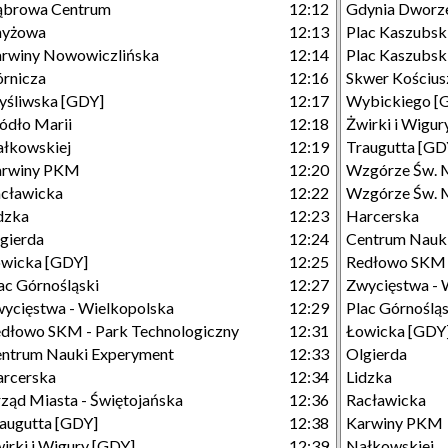
ąbrowa Centrum
12:12
Gdynia Dworze
nyżowa
12:13
Plac Kaszubsk
rwiny Nowowiczlińska
12:14
Plac Kaszubski
rnicza
12:16
Skwer Kościusz
śliwska [GDY]
12:17
Wybickiego [
ódło Marii
12:18
Żwirki i Wigur
łkowskiej
12:19
Traugutta [GD
arwiny PKM
12:20
Wzgórze Św. 
cławicka
12:22
Wzgórze Św. M
dzka
12:23
Harcerska
gierda
12:24
Centrum Nauk
wicka [GDY]
12:25
Redłowo SKM -
ac Górnośląski
12:27
Zwycięstwa - 
ycięstwa - Wielkopolska
12:29
Plac Górnośląs
dłowo SKM - Park Technologiczny
12:31
Łowicka [GDY
ntrum Nauki Experyment
12:33
Olgierda
rcerska
12:34
Lidzka
ząd Miasta - Świętojańska
12:36
Racławicka
augutta [GDY]
12:38
Karwiny PKM
irki i Wigury [GDY]
12:39
Nałkowskiej