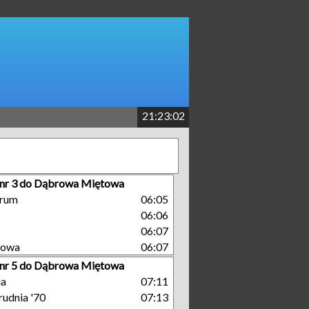
21:23:03
 nr 3 do Dąbrowa Miętowa
trum
06:05
06:06
06:07
towa
06:07
 nr 5 do Dąbrowa Miętowa
ia
07:11
rudnia '70
07:13