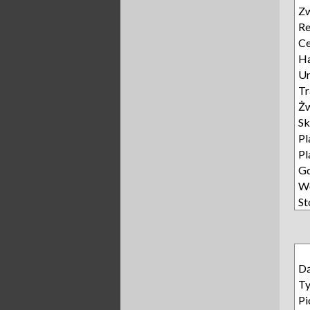
Zw
Re
Ce
Ha
Ur
Tr
Żw
Sk
Pl
Pl
Gd
Wę
St
D
T
Pi