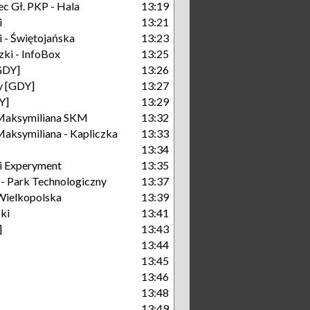
c Gł. PKP - Hala
13:19
i
13:21
 - Świętojańska
13:23
ki - InfoBox
13:25
GDY]
13:26
y [GDY]
13:27
Y]
13:29
Maksymiliana SKM
13:32
aksymiliana - Kapliczka
13:33
13:34
i Experyment
13:35
 Park Technologiczny
13:37
Wielkopolska
13:39
ki
13:41
]
13:43
13:44
13:45
13:46
13:48
13:49