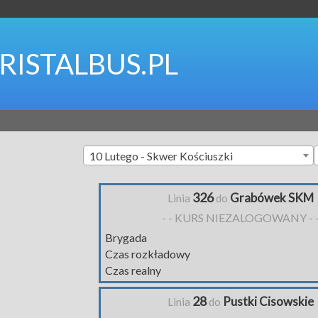
RISTALBUS.PL
10 Lutego - Skwer Kościuszki
326
Grabówek SKM
Linia
do
- - KURS NIEZALOGOWANY - 
Brygada
Czas rozkładowy
Czas realny
28
Pustki Cisowskie
Linia
do