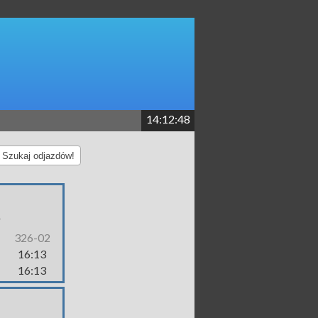
14:12:48
Szukaj odjazdów!
-
326-02
16:13
16:13