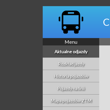
C
Menu
Aktualne odjazdy
Rozkład jazdy
Historia pojazdów
Pojazdy na linii
Mapa pojazdów ZTM