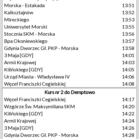
Morska - Estakada
13:51
Kalksztajnów
13:52
Mireckiego
13:53
Uniwersytet Morski
13:55
Stocznia SKM - Morska
13:56
Bpa Okoniewskiego
13:57
Gdynia Dworzec Gł. PKP - Morska
13:58
3 Maja [GDY]
14:01
Armii Krajowej
14:03
Kilińskiego [GDY]
14:05
Urząd Miasta - Władysława IV
14:06
Węzeł Franciszki Cegielskiej
14:08
Kurs nr 2 do Demptowo
Węzeł Franciszki Cegielskiej
14:17
Wzgórze Św. Maksymiliana SKM
14:20
Kilińskiego [GDY]
14:22
Armii Krajowej
14:24
3 Maja [GDY]
14:26
Gdynia Dworzec Gł. PKP - Morska
14:28