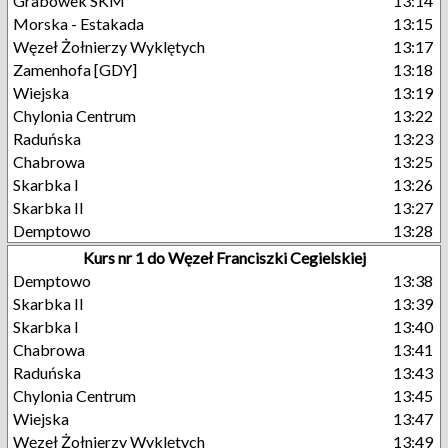
Grabówek SKM
13:14
Morska - Estakada
13:15
Węzeł Żołnierzy Wyklętych
13:17
Zamenhofa [GDY]
13:18
Wiejska
13:19
Chylonia Centrum
13:22
Raduńska
13:23
Chabrowa
13:25
Skarbka I
13:26
Skarbka II
13:27
Demptowo
13:28
Kurs nr 1 do Węzeł Franciszki Cegielskiej
Demptowo
13:38
Skarbka II
13:39
Skarbka I
13:40
Chabrowa
13:41
Raduńska
13:43
Chylonia Centrum
13:45
Wiejska
13:47
Węzeł Żołnierzy Wyklętych
13:49