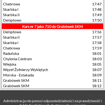
Chabrowa
17:47
Skarbka I
17:48
Skarbka II
17:49
Demptowo
17:50
Kurs nr 7 jako 710 do Grabówek SKM
Demptowo
17:56
Skarbka II
17:57
Skarbka I
17:58
Chabrowa
17:59
Raduńska
18:01
Chylonia Centrum
18:03
Wiejska
18:05
Węzeł Żołnierzy Wyklętych
18:07
Morska - Estakada
18:09
Grabówek SKM
18:11
Grabówek SKM
18:12
Administracja nie ponosi odpowiedzialności za prawdziwość i