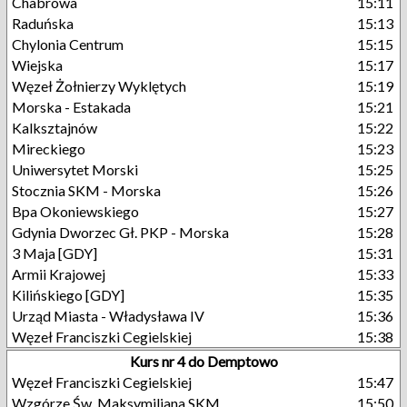
Chabrowa
15:11
Raduńska
15:13
Chylonia Centrum
15:15
Wiejska
15:17
Węzeł Żołnierzy Wyklętych
15:19
Morska - Estakada
15:21
Kalksztajnów
15:22
Mireckiego
15:23
Uniwersytet Morski
15:25
Stocznia SKM - Morska
15:26
Bpa Okoniewskiego
15:27
Gdynia Dworzec Gł. PKP - Morska
15:28
3 Maja [GDY]
15:31
Armii Krajowej
15:33
Kilińskiego [GDY]
15:35
Urząd Miasta - Władysława IV
15:36
Węzeł Franciszki Cegielskiej
15:38
Kurs nr 4 do Demptowo
Węzeł Franciszki Cegielskiej
15:47
Wzgórze Św. Maksymiliana SKM
15:50