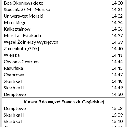
Bpa Okoniewskiego
14:30
Stocznia SKM - Morska
14:31
Uniwersytet Morski
14:32
Mireckiego
14:34
Kalksztajnów
14:36
Morska - Estakada
14:37
Węzeł Żołnierzy Wyklętych
14:39
Zamenhofa [GDY]
14:40
Wiejska
14:41
Chylonia Centrum
14:44
Raduńska
14:45
Chabrowa
14:47
Skarbka I
14:48
Skarbka II
14:49
Demptowo
14:50
Kurs nr 3 do Węzeł Franciszki Cegielskiej
Demptowo
15:08
Skarbka II
15:09
Skarbka I
15:10