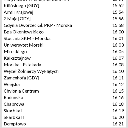
Kilińskiego [GDY]
15:52
Armii Krajowej
15:54
3 Maja [GDY]
15:56
Gdynia Dworzec Gł. PKP - Morska
15:58
Bpa Okoniewskiego
16:00
Stocznia SKM - Morska
16:01
Uniwersytet Morski
16:03
Mireckiego
16:05
Kalksztajnów
16:07
Morska - Estakada
16:08
Węzeł Żołnierzy Wyklętych
16:10
Zamenhofa [GDY]
16:11
Wiejska
16:12
Chylonia Centrum
16:15
Raduńska
16:16
Chabrowa
16:18
Skarbka I
16:19
Skarbka II
16:20
Demptowo
16:21