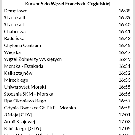
Kurs nr 5 do Węzeł Franciszki Cegielskiej
Demptowo
16:38
Skarbka II
16:39
Skarbka I
16:40
Chabrowa
16:41
Raduńska
16:43
Chylonia Centrum
16:45
Wiejska
16:47
Węzeł Żołnierzy Wyklętych
16:49
Morska - Estakada
16:51
Kalksztajnów
16:52
Mireckiego
16:53
Uniwersytet Morski
16:55
Stocznia SKM - Morska
16:56
Bpa Okoniewskiego
16:57
Gdynia Dworzec Gł. PKP - Morska
16:58
3 Maja [GDY]
17:01
Armii Krajowej
17:03
Kilińskiego [GDY]
17:05