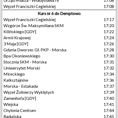
Urząd Miasta - Władysława IV
17:06
Węzeł Franciszki Cegielskiej
17:08
Kurs nr 6 do Demptowo
Węzeł Franciszki Cegielskiej
17:17
Wzgórze Św. Maksymiliana SKM
17:20
Kilińskiego [GDY]
17:22
Armii Krajowej
17:24
3 Maja [GDY]
17:26
Gdynia Dworzec Gł. PKP - Morska
17:28
Bpa Okoniewskiego
17:30
Stocznia SKM - Morska
17:31
Uniwersytet Morski
17:32
Mireckiego
17:34
Kalksztajnów
17:36
Morska - Estakada
17:37
Węzeł Żołnierzy Wyklętych
17:39
Zamenhofa [GDY]
17:40
Wiejska
17:41
Chylonia Centrum
17:44
Raduńska
17:45