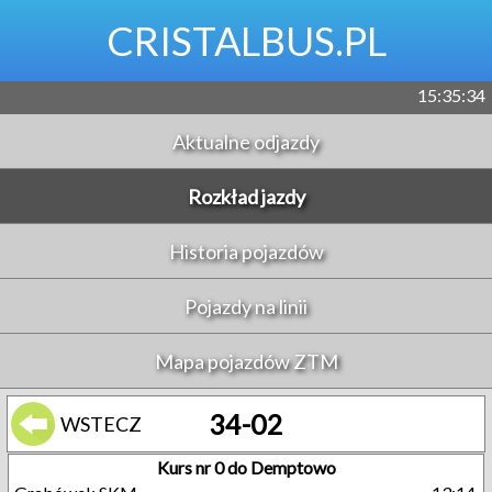
CRISTALBUS.PL
15:35:35
Aktualne odjazdy
Rozkład jazdy
Historia pojazdów
Pojazdy na linii
Mapa pojazdów ZTM
34-02
WSTECZ
Kurs nr 0 do Demptowo