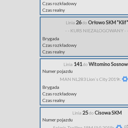
Czas rozkładowy
Czas realny
26
Orłowo SKM "Klif
Linia
do
- - KURS NIEZALOGOWANY - 
Brygada
Czas rozkładowy
Czas realny
141
Witomino Sosnow
Linia
do
Numer pojazdu
MAN NL283 Lion`s City 2019r.
Brygada
Czas rozkładowy
Czas realny
25
Cisowa SKM
Linia
do
Numer pojazdu
Solaris Trollino 18M (IV) 2018r.