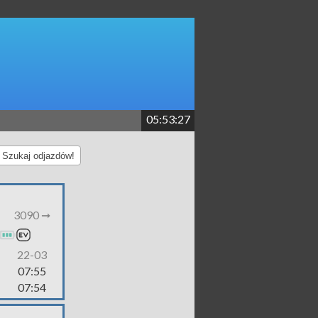
05:53:28
Szukaj odjazdów!
3090 ➞
22-03
07:55
07:54