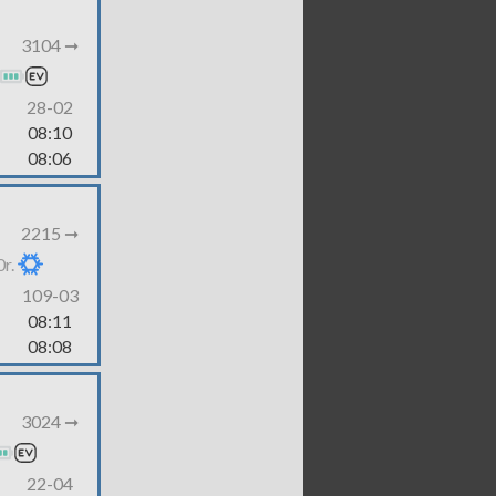
3104 ➞
28-02
08:10
08:06
2215 ➞
r.
109-03
08:11
08:08
3024 ➞
22-04