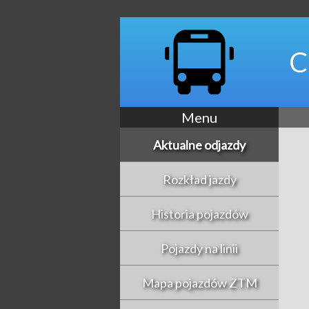
C
Menu
Aktualne odjazdy
Rozkład jazdy
Historia pojazdów
Pojazdy na linii
Mapa pojazdów ZTM