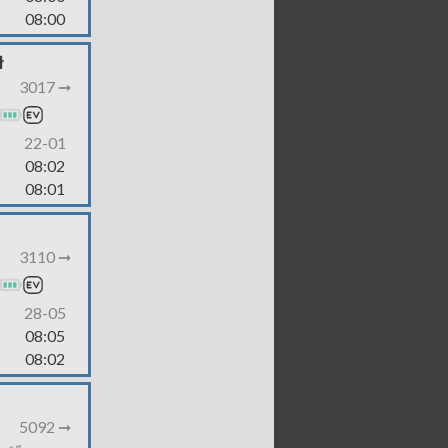
08:00
ł
3017 ➞
22-01
08:02
08:01
3110 ➞
28-05
08:05
08:02
5092 ➞