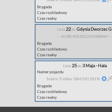
Brygada
Czas rozkładowy
Czas realny
22
Gdynia Dworzec G
Linia
do
- - KURS NIEZALOGOWANY - 
Brygada
Czas rozkładowy
Czas realny
25
3 Maja - Hala
Linia
do
Numer pojazdu
Solaris Trollino 18M (IV) 2019r.
Brygada
Czas rozkładowy
Czas realny