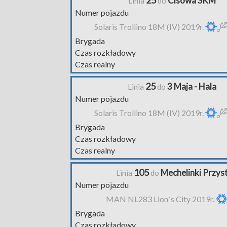
25
Cisowa SKM
Linia
do
Numer pojazdu
Solaris Trollino 18M (IV) 2019r.
Brygada
Czas rozkładowy
Czas realny
25
3 Maja - Hala
Linia
do
Numer pojazdu
Solaris Trollino 18M (IV) 2019r.
Brygada
Czas rozkładowy
Czas realny
105
Mechelinki Przys
Linia
do
Numer pojazdu
MAN NL283 Lion`s City 2019r.
Brygada
Czas rozkładowy