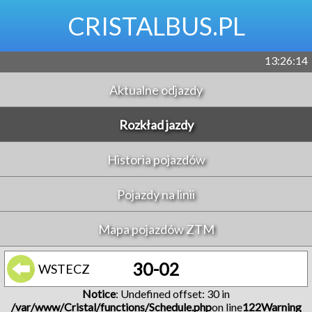
CRISTALBUS.PL
13:26:14
Aktualne odjazdy
Rozkład jazdy
Historia pojazdów
Pojazdy na linii
Mapa pojazdów ZTM
30-02
WSTECZ
Notice
: Undefined offset: 30 in
/var/www/Cristal/functions/Schedule.php
on line
122
Warning