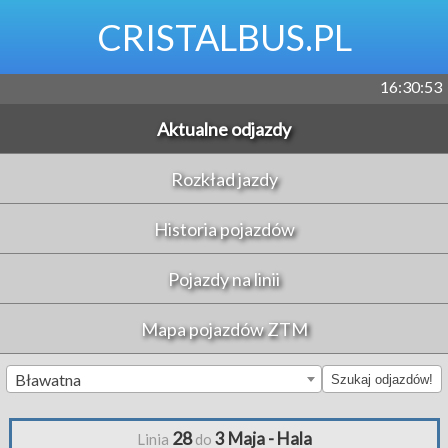
CRISTALBUS.PL
16:30:53
Aktualne odjazdy
Rozkład jazdy
Historia pojazdów
Pojazdy na linii
Mapa pojazdów ZTM
Bławatna
Szukaj odjazdów!
28
3 Maja - Hala
Linia
do