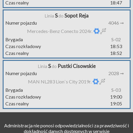
Czas realny
18:47
S
Sopot Reja
Linia
do
Numer pojazdu
4046 ➞
Mercedes-Benz Conecto 2024r.
Brygada
S-02
Czas rozkładowy
18:53
Czas realny
18:52
S
Pustki Cisowskie
Linia
do
Numer pojazdu
2028 ➞
MAN NL283 Lion`s City 2019r.
Brygada
S-03
Czas rozkładowy
19:00
Czas realny
19:05
Administracja nie ponosi odpowiedzialności za prawdziwość i
dokładność danych dostępnych w serwisie