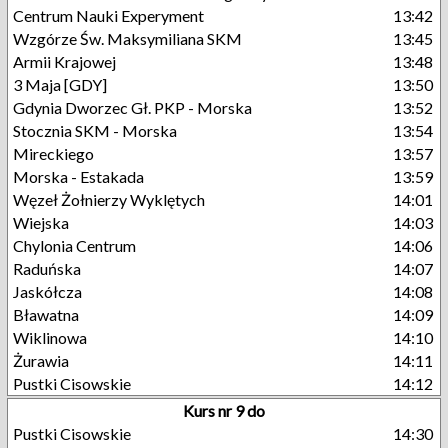
Centrum Nauki Experyment
13:42
Wzgórze Św. Maksymiliana SKM
13:45
Armii Krajowej
13:48
3 Maja [GDY]
13:50
Gdynia Dworzec Gł. PKP - Morska
13:52
Stocznia SKM - Morska
13:54
Mireckiego
13:57
Morska - Estakada
13:59
Węzeł Żołnierzy Wyklętych
14:01
Wiejska
14:03
Chylonia Centrum
14:06
Raduńska
14:07
Jaskółcza
14:08
Bławatna
14:09
Wiklinowa
14:10
Żurawia
14:11
Pustki Cisowskie
14:12
Kurs nr 9 do
Pustki Cisowskie
14:30