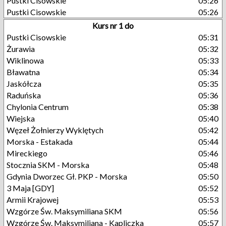
Pustki Cisowskie
05:26
Pustki Cisowskie
05:26
Kurs nr 1 do
Pustki Cisowskie
05:31
Żurawia
05:32
Wiklinowa
05:33
Bławatna
05:34
Jaskółcza
05:35
Raduńska
05:36
Chylonia Centrum
05:38
Wiejska
05:40
Węzeł Żołnierzy Wyklętych
05:42
Morska - Estakada
05:44
Mireckiego
05:46
Stocznia SKM - Morska
05:48
Gdynia Dworzec Gł. PKP - Morska
05:50
3 Maja [GDY]
05:52
Armii Krajowej
05:53
Wzgórze Św. Maksymiliana SKM
05:56
Wzgórze Św. Maksymiliana - Kapliczka
05:57