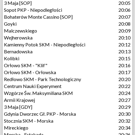
3 Maja [SOP]
20:05
Sopot PKP - Niepodległości
20:06
Bohaterów Monte Cassino [SOP]
20:07
Goyki
20:08
Malczewskiego
20:09
Wejherowska
20:10
Kamienny Potok SKM - Niepodległości
20:12
Bernadowska
20:13
Kolibki
20:15
Orłowo SKM - "Klif"
20:16
Orłowo SKM - Orłowska
20:17
Redłowo SKM - Park Technologiczny
20:20
Centrum Nauki Experyment
20:22
Wzgórze Św. Maksymiliana SKM
20:24
Armii Krajowej
20:27
3 Maja [GDY]
20:29
Gdynia Dworzec Gł. PKP - Morska
20:30
Stocznia SKM - Morska
20:32
Mireckiego
20:34
Morska - Estakada
20:36