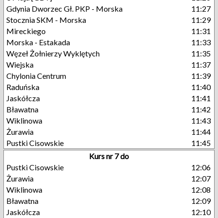
Gdynia Dworzec Gł. PKP - Morska
11:27
Stocznia SKM - Morska
11:29
Mireckiego
11:31
Morska - Estakada
11:33
Węzeł Żołnierzy Wyklętych
11:35
Wiejska
11:37
Chylonia Centrum
11:39
Raduńska
11:40
Jaskółcza
11:41
Bławatna
11:42
Wiklinowa
11:43
Żurawia
11:44
Pustki Cisowskie
11:45
Kurs nr 7 do
Pustki Cisowskie
12:06
Żurawia
12:07
Wiklinowa
12:08
Bławatna
12:09
Jaskółcza
12:10