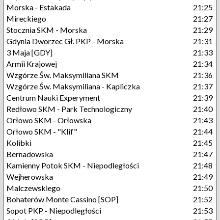
Morska - Estakada
21:25
Mireckiego
21:27
Stocznia SKM - Morska
21:29
Gdynia Dworzec Gł. PKP - Morska
21:31
3 Maja [GDY]
21:33
Armii Krajowej
21:34
Wzgórze Św. Maksymiliana SKM
21:36
Wzgórze Św. Maksymiliana - Kapliczka
21:37
Centrum Nauki Experyment
21:39
Redłowo SKM - Park Technologiczny
21:40
Orłowo SKM - Orłowska
21:43
Orłowo SKM - "Klif"
21:44
Kolibki
21:45
Bernadowska
21:47
Kamienny Potok SKM - Niepodległości
21:48
Wejherowska
21:49
Malczewskiego
21:50
Bohaterów Monte Cassino [SOP]
21:52
Sopot PKP - Niepodległości
21:53