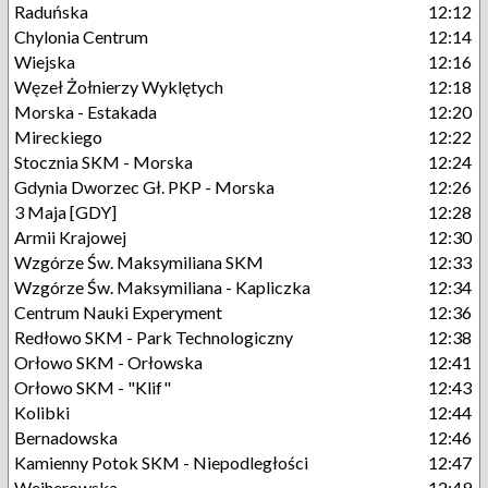
Raduńska
12:12
Chylonia Centrum
12:14
Wiejska
12:16
Węzeł Żołnierzy Wyklętych
12:18
Morska - Estakada
12:20
Mireckiego
12:22
Stocznia SKM - Morska
12:24
Gdynia Dworzec Gł. PKP - Morska
12:26
3 Maja [GDY]
12:28
Armii Krajowej
12:30
Wzgórze Św. Maksymiliana SKM
12:33
Wzgórze Św. Maksymiliana - Kapliczka
12:34
Centrum Nauki Experyment
12:36
Redłowo SKM - Park Technologiczny
12:38
Orłowo SKM - Orłowska
12:41
Orłowo SKM - "Klif"
12:43
Kolibki
12:44
Bernadowska
12:46
Kamienny Potok SKM - Niepodległości
12:47
Wejherowska
12:49