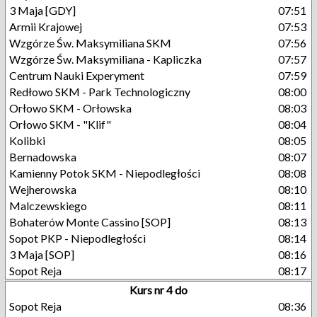
3 Maja [GDY]
07:51
Armii Krajowej
07:53
Wzgórze Św. Maksymiliana SKM
07:56
Wzgórze Św. Maksymiliana - Kapliczka
07:57
Centrum Nauki Experyment
07:59
Redłowo SKM - Park Technologiczny
08:00
Orłowo SKM - Orłowska
08:03
Orłowo SKM - "Klif"
08:04
Kolibki
08:05
Bernadowska
08:07
Kamienny Potok SKM - Niepodległości
08:08
Wejherowska
08:10
Malczewskiego
08:11
Bohaterów Monte Cassino [SOP]
08:13
Sopot PKP - Niepodległości
08:14
3 Maja [SOP]
08:16
Sopot Reja
08:17
Kurs nr 4 do
Sopot Reja
08:36