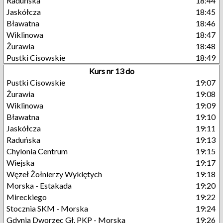
Raduńska
18:44
Jaskółcza
18:45
Bławatna
18:46
Wiklinowa
18:47
Żurawia
18:48
Pustki Cisowskie
18:49
Kurs nr 13 do
Pustki Cisowskie
19:07
Żurawia
19:08
Wiklinowa
19:09
Bławatna
19:10
Jaskółcza
19:11
Raduńska
19:13
Chylonia Centrum
19:15
Wiejska
19:17
Węzeł Żołnierzy Wyklętych
19:18
Morska - Estakada
19:20
Mireckiego
19:22
Stocznia SKM - Morska
19:24
Gdynia Dworzec Gł. PKP - Morska
19:26