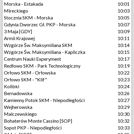
Morska - Estakada
10:01
Mireckiego
10:03
Stocznia SKM - Morska
10:05
Gdynia Dworzec Gł. PKP - Morska
10:07
3 Maja [GDY]
10:09
Armii Krajowej
10:11
Wzgórze Św. Maksymiliana SKM
10:14
Wzgórze Św. Maksymiliana - Kapliczka
10:15
Centrum Nauki Experyment
10:17
Redłowo SKM - Park Technologiczny
10:19
Orłowo SKM - Orłowska
10:22
Orłowo SKM - "Klif"
10:23
Kolibki
10:24
Bernadowska
10:26
Kamienny Potok SKM - Niepodległości
10:27
Wejherowska
10:29
Malczewskiego
10:30
Bohaterów Monte Cassino [SOP]
10:32
Sopot PKP - Niepodległości
10:33