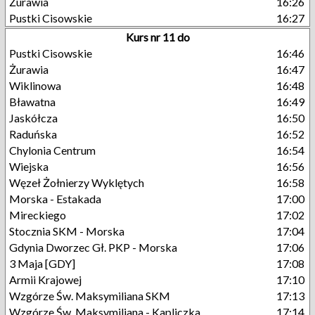
Żurawia
16:26
Pustki Cisowskie
16:27
Kurs nr 11 do
Pustki Cisowskie
16:46
Żurawia
16:47
Wiklinowa
16:48
Bławatna
16:49
Jaskółcza
16:50
Raduńska
16:52
Chylonia Centrum
16:54
Wiejska
16:56
Węzeł Żołnierzy Wyklętych
16:58
Morska - Estakada
17:00
Mireckiego
17:02
Stocznia SKM - Morska
17:04
Gdynia Dworzec Gł. PKP - Morska
17:06
3 Maja [GDY]
17:08
Armii Krajowej
17:10
Wzgórze Św. Maksymiliana SKM
17:13
Wzgórze Św. Maksymiliana - Kapliczka
17:14