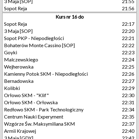
3 Maja [SOP]
21:55
Sopot Reja
21:56
Kurs nr 16 do
Sopot Reja
22:17
3 Maja [SOP]
22:20
Sopot PKP - Niepodległości
22:21
Bohaterów Monte Cassino [SOP]
22:22
Goyki
22:23
Malczewskiego
22:24
Wejherowska
22:25
Kamienny Potok SKM - Niepodległości
22:26
Bernadowska
22:27
Kolibki
22:29
Orłowo SKM - "Klif"
22:30
Orłowo SKM - Orłowska
22:31
Redłowo SKM - Park Technologiczny
22:34
Centrum Nauki Experyment
22:35
Wzgórze Św. Maksymiliana SKM
22:37
Armii Krajowej
22:40
3 Maja [GDY]
22:42