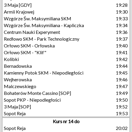
3 Maja [GDY]
19:28
Armii Krajowej
19:30
Wzgórze Św. Maksymiliana SKM
19:33
Wzgórze Św. Maksymiliana - Kapliczka
19:34
Centrum Nauki Experyment
19:36
Redłowo SKM - Park Technologiczny
19:37
Orłowo SKM - Orłowska
19:40
Orłowo SKM - "Klif"
19:41
Kolibki
19:42
Bernadowska
19:44
Kamienny Potok SKM - Niepodległości
19:45
Wejherowska
19:46
Malczewskiego
19:47
Bohaterów Monte Cassino [SOP]
19:49
Sopot PKP - Niepodległości
19:50
3 Maja [SOP]
19:52
Sopot Reja
19:53
Kurs nr 14 do
Sopot Reja
20:02