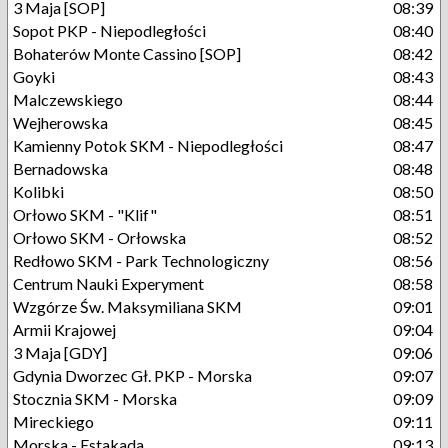
3 Maja [SOP]
08:39
Sopot PKP - Niepodległości
08:40
Bohaterów Monte Cassino [SOP]
08:42
Goyki
08:43
Malczewskiego
08:44
Wejherowska
08:45
Kamienny Potok SKM - Niepodległości
08:47
Bernadowska
08:48
Kolibki
08:50
Orłowo SKM - "Klif"
08:51
Orłowo SKM - Orłowska
08:52
Redłowo SKM - Park Technologiczny
08:56
Centrum Nauki Experyment
08:58
Wzgórze Św. Maksymiliana SKM
09:01
Armii Krajowej
09:04
3 Maja [GDY]
09:06
Gdynia Dworzec Gł. PKP - Morska
09:07
Stocznia SKM - Morska
09:09
Mireckiego
09:11
Morska - Estakada
09:13