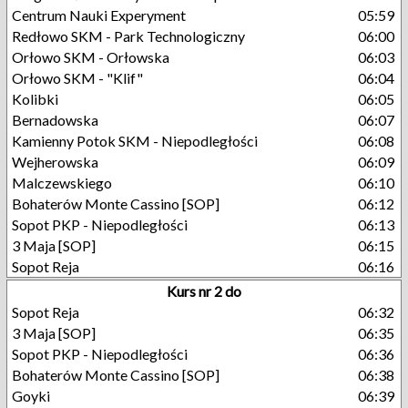
Centrum Nauki Experyment
05:59
Redłowo SKM - Park Technologiczny
06:00
Orłowo SKM - Orłowska
06:03
Orłowo SKM - "Klif"
06:04
Kolibki
06:05
Bernadowska
06:07
Kamienny Potok SKM - Niepodległości
06:08
Wejherowska
06:09
Malczewskiego
06:10
Bohaterów Monte Cassino [SOP]
06:12
Sopot PKP - Niepodległości
06:13
3 Maja [SOP]
06:15
Sopot Reja
06:16
Kurs nr 2 do
Sopot Reja
06:32
3 Maja [SOP]
06:35
Sopot PKP - Niepodległości
06:36
Bohaterów Monte Cassino [SOP]
06:38
Goyki
06:39