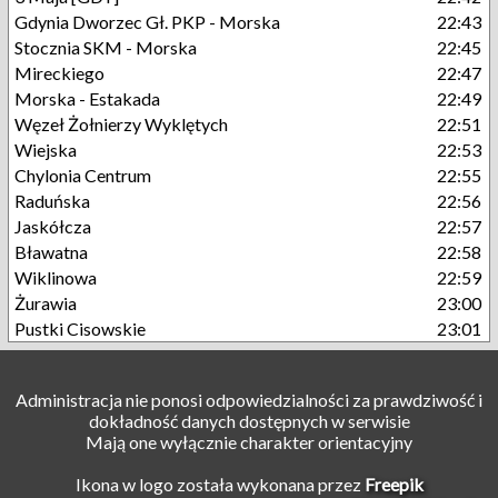
Gdynia Dworzec Gł. PKP - Morska
22:43
Stocznia SKM - Morska
22:45
Mireckiego
22:47
Morska - Estakada
22:49
Węzeł Żołnierzy Wyklętych
22:51
Wiejska
22:53
Chylonia Centrum
22:55
Raduńska
22:56
Jaskółcza
22:57
Bławatna
22:58
Wiklinowa
22:59
Żurawia
23:00
Pustki Cisowskie
23:01
Administracja nie ponosi odpowiedzialności za prawdziwość i
dokładność danych dostępnych w serwisie
Mają one wyłącznie charakter orientacyjny
Ikona w logo została wykonana przez
Freepik