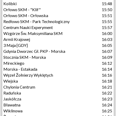
Kolibki
15:48
Orłowo SKM - "Klif"
15:50
Orłowo SKM - Orłowska
15:51
Redłowo SKM - Park Technologiczny
15:55
Centrum Nauki Experyment
15:57
Wzgórze Św. Maksymiliana SKM
16:00
Armii Krajowej
16:03
3 Maja [GDY]
16:05
Gdynia Dworzec Gł. PKP - Morska
16:07
Stocznia SKM - Morska
16:09
Mireckiego
16:12
Morska - Estakada
16:14
Węzeł Żołnierzy Wyklętych
16:16
Wiejska
16:18
Chylonia Centrum
16:21
Raduńska
16:22
Jaskółcza
16:23
Bławatna
16:24
Wiklinowa
16:25