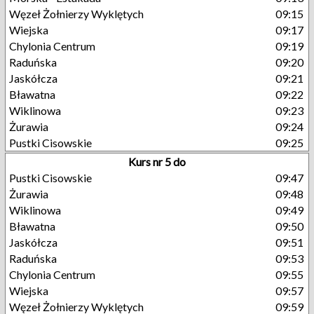
Węzeł Żołnierzy Wyklętych
09:15
Wiejska
09:17
Chylonia Centrum
09:19
Raduńska
09:20
Jaskółcza
09:21
Bławatna
09:22
Wiklinowa
09:23
Żurawia
09:24
Pustki Cisowskie
09:25
Kurs nr 5 do
Pustki Cisowskie
09:47
Żurawia
09:48
Wiklinowa
09:49
Bławatna
09:50
Jaskółcza
09:51
Raduńska
09:53
Chylonia Centrum
09:55
Wiejska
09:57
Węzeł Żołnierzy Wyklętych
09:59