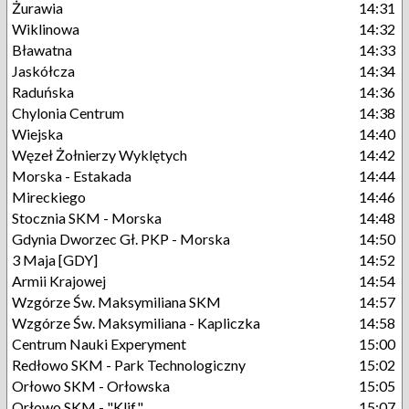
Żurawia
14:31
Wiklinowa
14:32
Bławatna
14:33
Jaskółcza
14:34
Raduńska
14:36
Chylonia Centrum
14:38
Wiejska
14:40
Węzeł Żołnierzy Wyklętych
14:42
Morska - Estakada
14:44
Mireckiego
14:46
Stocznia SKM - Morska
14:48
Gdynia Dworzec Gł. PKP - Morska
14:50
3 Maja [GDY]
14:52
Armii Krajowej
14:54
Wzgórze Św. Maksymiliana SKM
14:57
Wzgórze Św. Maksymiliana - Kapliczka
14:58
Centrum Nauki Experyment
15:00
Redłowo SKM - Park Technologiczny
15:02
Orłowo SKM - Orłowska
15:05
Orłowo SKM - "Klif"
15:07