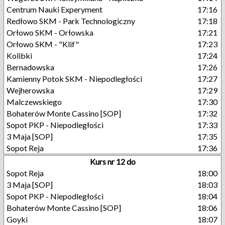
Centrum Nauki Experyment
17:16
Redłowo SKM - Park Technologiczny
17:18
Orłowo SKM - Orłowska
17:21
Orłowo SKM - "Klif"
17:23
Kolibki
17:24
Bernadowska
17:26
Kamienny Potok SKM - Niepodległości
17:27
Wejherowska
17:29
Malczewskiego
17:30
Bohaterów Monte Cassino [SOP]
17:32
Sopot PKP - Niepodległości
17:33
3 Maja [SOP]
17:35
Sopot Reja
17:36
Kurs nr 12 do
Sopot Reja
18:00
3 Maja [SOP]
18:03
Sopot PKP - Niepodległości
18:04
Bohaterów Monte Cassino [SOP]
18:06
Goyki
18:07