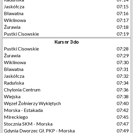
Jaskółcza
07:15
Bławatna
07:16
Wiklinowa
07:17
Żurawia
07:18
Pustki Cisowskie
07:19
Kurs nr 3 do
Pustki Cisowskie
07:28
Żurawia
07:29
Wiklinowa
07:30
Bławatna
07:31
Jaskółcza
07:32
Raduńska
07:34
Chylonia Centrum
07:36
Wiejska
07:38
Węzeł Żołnierzy Wyklętych
07:40
Morska - Estakada
07:42
Mireckiego
07:45
Stocznia SKM - Morska
07:47
Gdynia Dworzec Gł. PKP - Morska
07:49