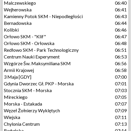
Malczewskiego
06:40
Wejherowska
06:41
Kamienny Potok SKM - Niepodległości
06:43
Bernadowska
06:44
Kolibki
06:46
Orłowo SKM - "Klif"
06:47
Orłowo SKM - Orłowska
06:48
Redłowo SKM - Park Technologiczny
06:51
Centrum Nauki Experyment
06:53
Wzgórze Św. Maksymiliana SKM
06:56
Armii Krajowej
06:58
3 Maja [GDY]
07:00
Gdynia Dworzec Gł. PKP - Morska
07:01
Stocznia SKM - Morska
07:03
Mireckiego
07:05
Morska - Estakada
07:07
Węzeł Żołnierzy Wyklętych
07:09
Wiejska
07:11
Chylonia Centrum
07:13
Raduńska
07:14