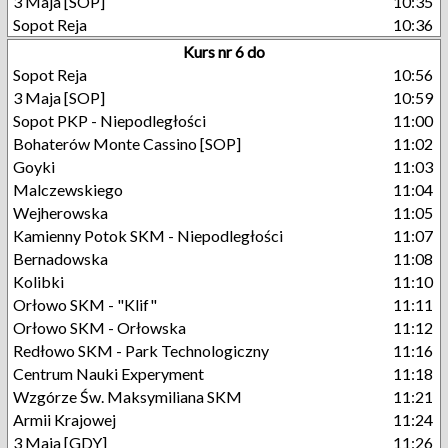
3 Maja [SOP]
10:35
Sopot Reja
10:36
Kurs nr 6 do
Sopot Reja
10:56
3 Maja [SOP]
10:59
Sopot PKP - Niepodległości
11:00
Bohaterów Monte Cassino [SOP]
11:02
Goyki
11:03
Malczewskiego
11:04
Wejherowska
11:05
Kamienny Potok SKM - Niepodległości
11:07
Bernadowska
11:08
Kolibki
11:10
Orłowo SKM - "Klif"
11:11
Orłowo SKM - Orłowska
11:12
Redłowo SKM - Park Technologiczny
11:16
Centrum Nauki Experyment
11:18
Wzgórze Św. Maksymiliana SKM
11:21
Armii Krajowej
11:24
3 Maja [GDY]
11:26