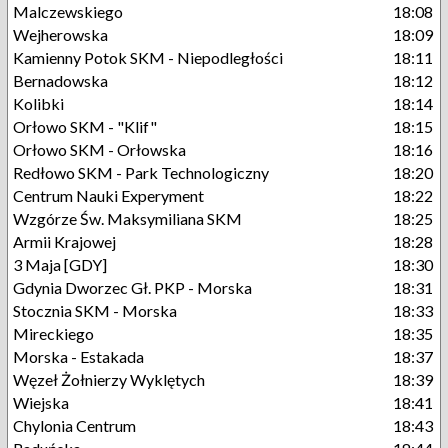
Malczewskiego
18:08
Wejherowska
18:09
Kamienny Potok SKM - Niepodległości
18:11
Bernadowska
18:12
Kolibki
18:14
Orłowo SKM - "Klif"
18:15
Orłowo SKM - Orłowska
18:16
Redłowo SKM - Park Technologiczny
18:20
Centrum Nauki Experyment
18:22
Wzgórze Św. Maksymiliana SKM
18:25
Armii Krajowej
18:28
3 Maja [GDY]
18:30
Gdynia Dworzec Gł. PKP - Morska
18:31
Stocznia SKM - Morska
18:33
Mireckiego
18:35
Morska - Estakada
18:37
Węzeł Żołnierzy Wyklętych
18:39
Wiejska
18:41
Chylonia Centrum
18:43