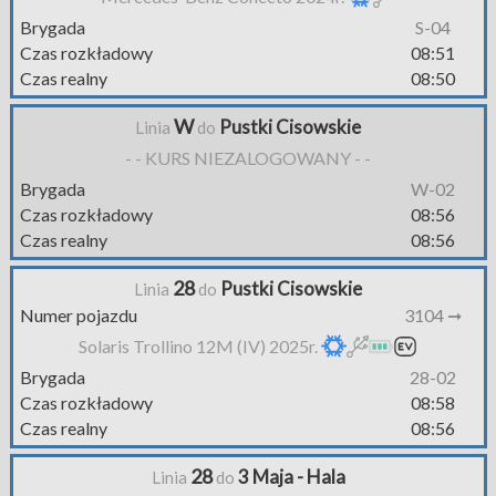
Brygada
S-04
Czas rozkładowy
08:51
Czas realny
08:50
W
Pustki Cisowskie
Linia
do
- - KURS NIEZALOGOWANY - -
Brygada
W-02
Czas rozkładowy
08:56
Czas realny
08:56
28
Pustki Cisowskie
Linia
do
Numer pojazdu
3104 ➞
Solaris Trollino 12M (IV) 2025r.
Brygada
28-02
Czas rozkładowy
08:58
Czas realny
08:56
28
3 Maja - Hala
Linia
do