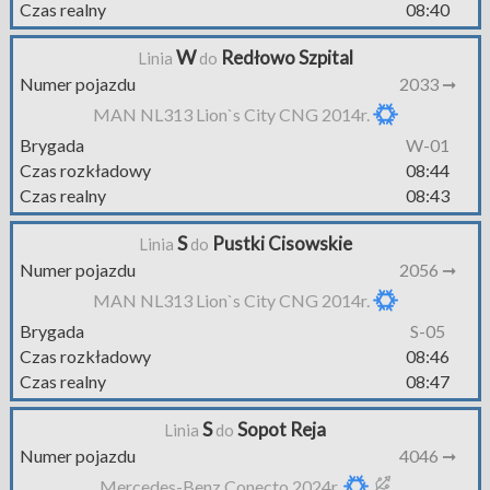
Czas realny
08:40
W
Redłowo Szpital
Linia
do
Numer pojazdu
2033 ➞
MAN NL313 Lion`s City CNG 2014r.
Brygada
W-01
Czas rozkładowy
08:44
Czas realny
08:43
S
Pustki Cisowskie
Linia
do
Numer pojazdu
2056 ➞
MAN NL313 Lion`s City CNG 2014r.
Brygada
S-05
Czas rozkładowy
08:46
Czas realny
08:47
S
Sopot Reja
Linia
do
Numer pojazdu
4046 ➞
Mercedes-Benz Conecto 2024r.