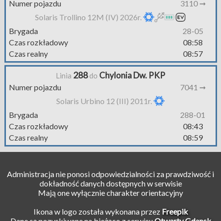
Numer pojazdu
3110 ➞
Solaris Trollino 12M (IV) 2026r.
Brygada
28-05
Czas rozkładowy
08:58
Czas realny
08:57
288
Chylonia Dw. PKP
Linia
do
Numer pojazdu
7041 ➞
Solaris Urbino 12 (III) 2011r.
Brygada
288-01
Czas rozkładowy
08:43
Czas realny
08:59
Administracja nie ponosi odpowiedzialności za prawdziwość i
dokładność danych dostępnych w serwisie
Mają one wyłącznie charakter orientacyjny
Ikona w logo została wykonana przez
Freepik
Dane są pozyskiwane na bieżąco z serwisu
Otwarty Gdansk