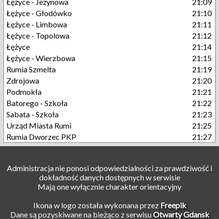
Łężyce - Jeżynowa
21:09
Łężyce - Głodówko
21:10
Łężyce - Limbowa
21:11
Łężyce - Topolowa
21:12
Łężyce
21:14
Łężyce - Wierzbowa
21:15
Rumia Szmelta
21:19
Zdrojowa
21:20
Podmokła
21:21
Batorego - Szkoła
21:22
Sabata - Szkoła
21:23
Urząd Miasta Rumi
21:25
Rumia Dworzec PKP
21:27
Administracja nie ponosi odpowiedzialności za prawdziwość i
dokładność danych dostępnych w serwisie
Mają one wyłącznie charakter orientacyjny
Ikona w logo została wykonana przez
Freepik
Dane są pozyskiwane na bieżąco z serwisu
Otwarty Gdansk