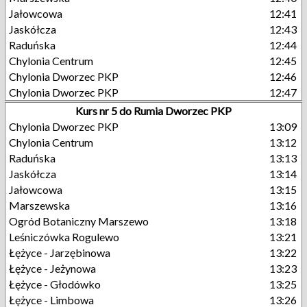
Jałowcowa
12:41
Jaskółcza
12:43
Raduńska
12:44
Chylonia Centrum
12:45
Chylonia Dworzec PKP
12:46
Chylonia Dworzec PKP
12:47
Kurs nr 5 do Rumia Dworzec PKP
Chylonia Dworzec PKP
13:09
Chylonia Centrum
13:12
Raduńska
13:13
Jaskółcza
13:14
Jałowcowa
13:15
Marszewska
13:16
Ogród Botaniczny Marszewo
13:18
Leśniczówka Rogulewo
13:21
Łężyce - Jarzębinowa
13:22
Łężyce - Jeżynowa
13:23
Łężyce - Głodówko
13:25
Łężyce - Limbowa
13:26