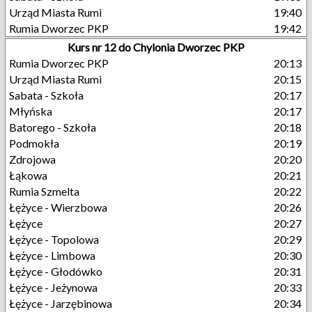
Urząd Miasta Rumi
19:40
Rumia Dworzec PKP
19:42
Kurs nr 12 do Chylonia Dworzec PKP
Rumia Dworzec PKP
20:13
Urząd Miasta Rumi
20:15
Sabata - Szkoła
20:17
Młyńska
20:17
Batorego - Szkoła
20:18
Podmokła
20:19
Zdrojowa
20:20
Łąkowa
20:21
Rumia Szmelta
20:22
Łężyce - Wierzbowa
20:26
Łężyce
20:27
Łężyce - Topolowa
20:29
Łężyce - Limbowa
20:30
Łężyce - Głodówko
20:31
Łężyce - Jeżynowa
20:33
Łężyce - Jarzębinowa
20:34