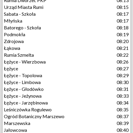
Rumia Dworzec PKP
08:13
Urząd Miasta Rumi
08:15
Sabata - Szkoła
08:17
Młyńska
08:17
Batorego - Szkoła
08:18
Podmokła
08:19
Zdrojowa
08:20
Łąkowa
08:21
Rumia Szmelta
08:22
Łężyce - Wierzbowa
08:26
Łężyce
08:27
Łężyce - Topolowa
08:29
Łężyce - Limbowa
08:30
Łężyce - Głodówko
08:31
Łężyce - Jeżynowa
08:33
Łężyce - Jarzębinowa
08:34
Leśniczówka Rogulewo
08:35
Ogród Botaniczny Marszewo
08:37
Marszewska
08:39
Jałowcowa
08:40