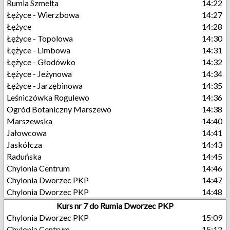
Rumia Szmelta
14:22
Łężyce - Wierzbowa
14:27
Łężyce
14:28
Łężyce - Topolowa
14:30
Łężyce - Limbowa
14:31
Łężyce - Głodówko
14:32
Łężyce - Jeżynowa
14:34
Łężyce - Jarzębinowa
14:35
Leśniczówka Rogulewo
14:36
Ogród Botaniczny Marszewo
14:38
Marszewska
14:40
Jałowcowa
14:41
Jaskółcza
14:43
Raduńska
14:45
Chylonia Centrum
14:46
Chylonia Dworzec PKP
14:47
Chylonia Dworzec PKP
14:48
Kurs nr 7 do Rumia Dworzec PKP
Chylonia Dworzec PKP
15:09
Chylonia Centrum
15:12