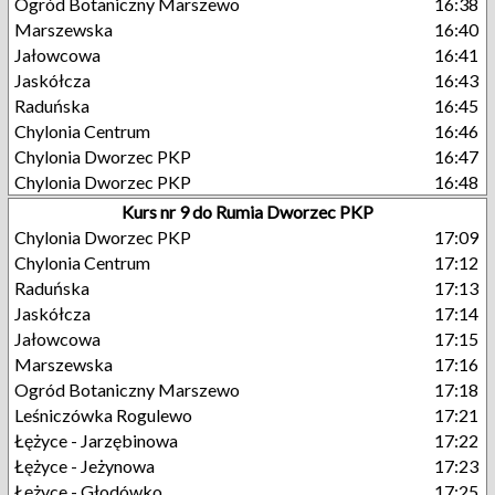
Ogród Botaniczny Marszewo
16:38
Marszewska
16:40
Jałowcowa
16:41
Jaskółcza
16:43
Raduńska
16:45
Chylonia Centrum
16:46
Chylonia Dworzec PKP
16:47
Chylonia Dworzec PKP
16:48
Kurs nr 9 do Rumia Dworzec PKP
Chylonia Dworzec PKP
17:09
Chylonia Centrum
17:12
Raduńska
17:13
Jaskółcza
17:14
Jałowcowa
17:15
Marszewska
17:16
Ogród Botaniczny Marszewo
17:18
Leśniczówka Rogulewo
17:21
Łężyce - Jarzębinowa
17:22
Łężyce - Jeżynowa
17:23
Łężyce - Głodówko
17:25