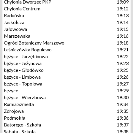
Chylonia Dworzec PKP
19:09
Chylonia Centrum
19:12
Raduńska
19:13
Jaskółcza
19:14
Jałowcowa
19:15
Marszewska
19:16
Ogród Botaniczny Marszewo
19:18
Leśniczówka Rogulewo
19:21
Łężyce - Jarzębinowa
19:22
Łężyce - Jeżynowa
19:23
Łężyce - Głodówko
19:25
Łężyce - Limbowa
19:26
Łężyce - Topolowa
19:27
Łężyce
19:29
Łężyce - Wierzbowa
19:30
Rumia Szmelta
19:34
Zdrojowa
19:35
Podmokła
19:36
Batorego - Szkoła
19:37
Sabata - Szkoła
19:38