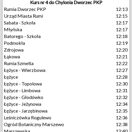
Kurs nr 4 do Chylonia Dworzec PKP
Rumia Dworzec PKP
12:13
Urząd Miasta Rumi
12:15
Sabata - Szkoła
12:17
Młyńska
12:17
Batorego - Szkoła
12:18
Podmokła
12:19
Zdrojowa
12:20
Łąkowa
12:21
Rumia Szmelta
12:22
Łężyce - Wierzbowa
12:27
Łężyce
12:28
Łężyce - Topolowa
12:30
Łężyce - Limbowa
12:31
Łężyce - Głodówko
12:32
Łężyce - Jeżynowa
12:34
Łężyce - Jarzębinowa
12:35
Leśniczówka Rogulewo
12:36
Ogród Botaniczny Marszewo
12:38
Marszewska
12:40