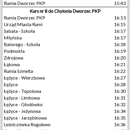
Rumia Dworzec PKP
15:43
Kurs nr 8 do Chylonia Dworzec PKP
Rumia Dworzec PKP
16:13
Urząd Miasta Rumi
16:15
Sabata - Szkoła
16:17
Młyńska
16:17
Batorego - Szkoła
16:18
Podmokła
16:19
Zdrojowa
16:20
Łąkowa
16:21
Rumia Szmelta
16:22
Łężyce - Wierzbowa
16:27
Łężyce
16:28
Łężyce - Topolowa
16:30
Łężyce - Limbowa
16:31
Łężyce - Głodówko
16:32
Łężyce - Jeżynowa
16:34
Łężyce - Jarzębinowa
16:35
Leśniczówka Rogulewo
16:36