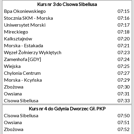
Kurs nr 3 do Cisowa Sibeliusa
Bpa Okoniewskiego
07:15
Stocznia SKM - Morska
07:16
Uniwersytet Morski
07:17
Mireckiego
07:18
Kalksztajnów
07:20
Morska - Estakada
07:21
Węzeł Żołnierzy Wyklętych
07:23
Zamenhofa [GDY]
07:24
Wiejska
07:25
Chylonia Centrum
07:27
Morska - Kcyńska
07:29
Zbożowa
07:30
Owsiana
07:31
Cisowa Sibeliusa
07:33
Kurs nr 4 do Gdynia Dworzec Gł. PKP
Cisowa Sibeliusa
07:50
Owsiana
07:51
Zbożowa
07:52