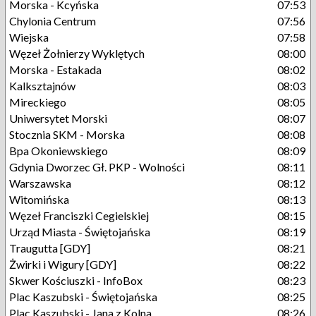
Morska - Kcyńska
07:53
Chylonia Centrum
07:56
Wiejska
07:58
Węzeł Żołnierzy Wyklętych
08:00
Morska - Estakada
08:02
Kalksztajnów
08:03
Mireckiego
08:05
Uniwersytet Morski
08:07
Stocznia SKM - Morska
08:08
Bpa Okoniewskiego
08:09
Gdynia Dworzec Gł. PKP - Wolności
08:11
Warszawska
08:12
Witomińska
08:13
Węzeł Franciszki Cegielskiej
08:15
Urząd Miasta - Świętojańska
08:19
Traugutta [GDY]
08:21
Żwirki i Wigury [GDY]
08:22
Skwer Kościuszki - InfoBox
08:23
Plac Kaszubski - Świętojańska
08:25
Plac Kaszubski - Jana z Kolna
08:26