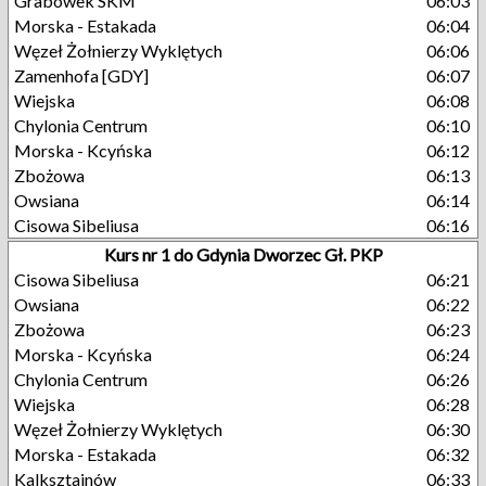
Grabówek SKM
06:03
Morska - Estakada
06:04
Węzeł Żołnierzy Wyklętych
06:06
Zamenhofa [GDY]
06:07
Wiejska
06:08
Chylonia Centrum
06:10
Morska - Kcyńska
06:12
Zbożowa
06:13
Owsiana
06:14
Cisowa Sibeliusa
06:16
Kurs nr 1 do Gdynia Dworzec Gł. PKP
Cisowa Sibeliusa
06:21
Owsiana
06:22
Zbożowa
06:23
Morska - Kcyńska
06:24
Chylonia Centrum
06:26
Wiejska
06:28
Węzeł Żołnierzy Wyklętych
06:30
Morska - Estakada
06:32
Kalksztajnów
06:33