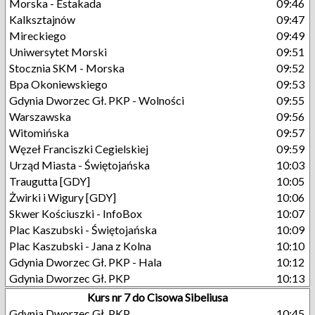
Morska - Estakada
09:46
Kalksztajnów
09:47
Mireckiego
09:49
Uniwersytet Morski
09:51
Stocznia SKM - Morska
09:52
Bpa Okoniewskiego
09:53
Gdynia Dworzec Gł. PKP - Wolności
09:55
Warszawska
09:56
Witomińska
09:57
Węzeł Franciszki Cegielskiej
09:59
Urząd Miasta - Świętojańska
10:03
Traugutta [GDY]
10:05
Żwirki i Wigury [GDY]
10:06
Skwer Kościuszki - InfoBox
10:07
Plac Kaszubski - Świętojańska
10:09
Plac Kaszubski - Jana z Kolna
10:10
Gdynia Dworzec Gł. PKP - Hala
10:12
Gdynia Dworzec Gł. PKP
10:13
Kurs nr 7 do Cisowa Sibeliusa
Gdynia Dworzec Gł. PKP
10:45