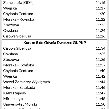
Zamenhofa [GDY]
11:16
Wiejska
11:17
Chylonia Centrum
11:20
Morska - Kcyńska
11:22
Zbożowa
11:23
Owsiana
11:24
Cisowa Sibeliusa
11:26
Kurs nr 8 do Gdynia Dworzec Gł. PKP
Cisowa Sibeliusa
11:34
Owsiana
11:35
Zbożowa
11:36
Morska - Kcyńska
11:37
Chylonia Centrum
11:40
Wiejska
11:42
Węzeł Żołnierzy Wyklętych
11:44
Morska - Estakada
11:46
Kalksztajnów
11:47
Mireckiego
11:48
Uniwersytet Morski
11:50