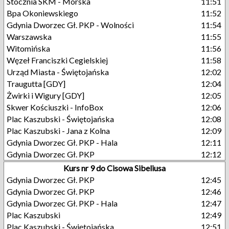
Stocznia SKM - Morska
11:51
Bpa Okoniewskiego
11:52
Gdynia Dworzec Gł. PKP - Wolności
11:54
Warszawska
11:55
Witomińska
11:56
Węzeł Franciszki Cegielskiej
11:58
Urząd Miasta - Świętojańska
12:02
Traugutta [GDY]
12:04
Żwirki i Wigury [GDY]
12:05
Skwer Kościuszki - InfoBox
12:06
Plac Kaszubski - Świętojańska
12:08
Plac Kaszubski - Jana z Kolna
12:09
Gdynia Dworzec Gł. PKP - Hala
12:11
Gdynia Dworzec Gł. PKP
12:12
Kurs nr 9 do Cisowa Sibeliusa
Gdynia Dworzec Gł. PKP
12:45
Gdynia Dworzec Gł. PKP
12:46
Gdynia Dworzec Gł. PKP - Hala
12:47
Plac Kaszubski
12:49
Plac Kaszubski - Świętojańska
12:51