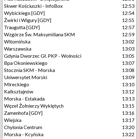
Skwer Kościuszki - InfoBox
12:53
Wybickiego [GDY]
12:54
Żwirki i Wigury [GDY]
12:55
Traugutta [GDY]
12:57
Wzgórze Św. Maksymiliana SKM
12:59
Witomińska
13:02
Warszawska
13:03
Gdynia Dworzec Gł. PKP - Wolności
13:05
Bpa Okoniewskiego
13:07
Stocznia SKM - Morska
13:08
Uniwersytet Morski
13:09
Mireckiego
13:10
Kalksztajnów
13:12
Morska - Estakada
13:13
Węzeł Żołnierzy Wyklętych
13:15
Zamenhofa [GDY]
13:16
Wiejska
13:17
Chylonia Centrum
13:20
Morska - Kcyńska
13:22