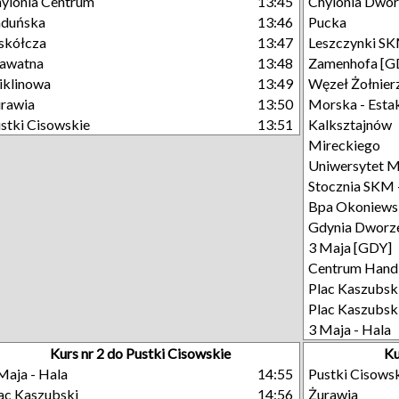
ylonia Centrum
13:45
Chylonia Dwo
aduńska
13:46
Pucka
skółcza
13:47
Leszczynki S
awatna
13:48
Zamenhofa [G
klinowa
13:49
Węzeł Żołnier
rawia
13:50
Morska - Esta
stki Cisowskie
13:51
Kalksztajnów
Mireckiego
Uniwersytet M
Stocznia SKM 
Bpa Okoniews
Gdynia Dworze
3 Maja [GDY]
Centrum Hand
Plac Kaszubski
Plac Kaszubski
3 Maja - Hala
Kurs nr 2 do Pustki Cisowskie
Ku
Maja - Hala
14:55
Pustki Cisows
ac Kaszubski
14:56
Żurawia