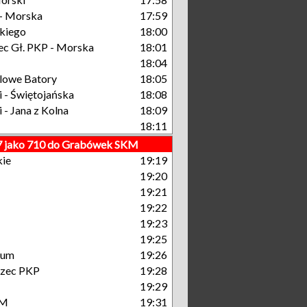
- Morska
17:59
kiego
18:00
c Gł. PKP - Morska
18:01
18:04
lowe Batory
18:05
 - Świętojańska
18:08
 - Jana z Kolna
18:09
18:11
 7 jako 710 do Grabówek SKM
kie
19:19
19:20
19:21
19:22
19:23
19:25
rum
19:26
rzec PKP
19:28
19:29
KM
19:31