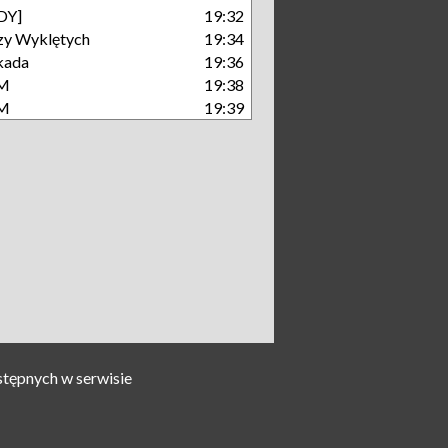
DY]
19:32
zy Wyklętych
19:34
kada
19:36
KM
19:38
KM
19:39
stępnych w serwisie