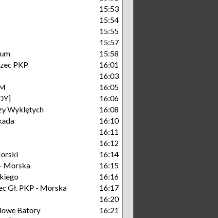
15:53
15:54
15:55
15:57
rum
15:58
rzec PKP
16:01
16:03
KM
16:05
DY]
16:06
zy Wyklętych
16:08
kada
16:10
16:11
16:12
orski
16:14
- Morska
16:15
kiego
16:16
c Gł. PKP - Morska
16:17
16:20
lowe Batory
16:21