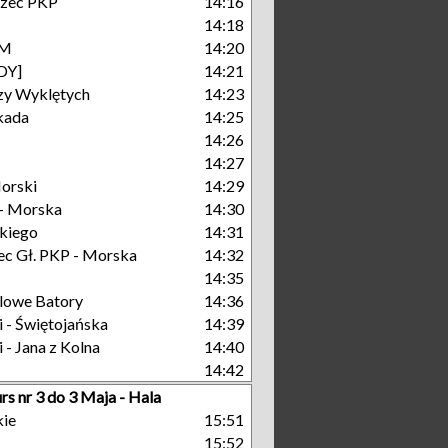
rzec PKP
14:16
14:18
KM
14:20
DY]
14:21
zy Wyklętych
14:23
kada
14:25
14:26
14:27
orski
14:29
- Morska
14:30
kiego
14:31
c Gł. PKP - Morska
14:32
14:35
lowe Batory
14:36
 - Świętojańska
14:39
 - Jana z Kolna
14:40
14:42
rs nr 3 do 3 Maja - Hala
kie
15:51
15:52