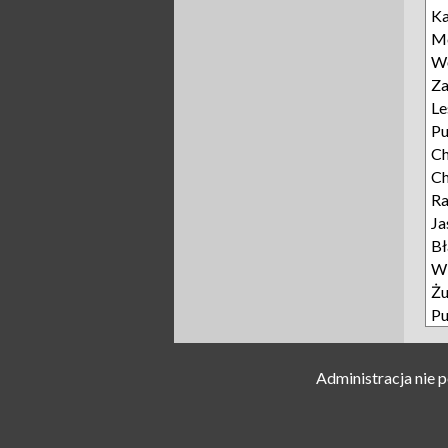
Ka
Mo
Wę
Za
Le
P
Ch
Ch
R
Ja
Bł
Wi
Żu
Pu
Administracja nie 