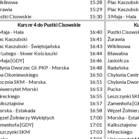
klinowa
15:28
Plac Kaszubski
rawia
15:29
Plac Kaszubski
stki Cisowskie
15:30
3 Maja - Hala
Kurs nr 4 do Pustki Cisowskie
Ku
Maja - Hala
16:40
Pustki Cisows
ac Kaszubski
16:41
Żurawia
ac Kaszubski - Świętojańska
16:43
Wiklinowa
 Lutego - Skwer Kościuszki
16:44
Bławatna
Maja [GDY]
16:46
Jaskółcza
ynia Dworzec Gł. PKP - Morska
16:48
Raduńska
a Okoniewskiego
16:50
Chylonia Cent
ocznia SKM - Morska
16:51
Chylonia Dwo
iwersytet Morski
16:53
Pucka
reckiego
16:55
Leszczynki S
lksztajnów
16:57
Zamenhofa [G
rska - Estakada
16:58
Węzeł Żołnier
zeł Żołnierzy Wyklętych
17:00
Morska - Esta
menhofa [GDY]
17:01
Kalksztajnów
szczynki SKM
17:03
Mireckiego
ucka
17:04
Uniwersytet M