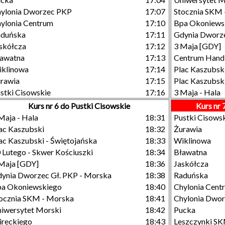
ylonia Dworzec PKP
17:07
Stocznia SKM 
ylonia Centrum
17:10
Bpa Okoniews
aduńska
17:11
Gdynia Dworze
skółcza
17:12
3 Maja [GDY]
awatna
17:13
Centrum Hand
klinowa
17:14
Plac Kaszubski
rawia
17:15
Plac Kaszubski
stki Cisowskie
17:16
3 Maja - Hala
Kurs nr 6 do Pustki Cisowskie
Kurs nr
Maja - Hala
18:31
Pustki Cisows
ac Kaszubski
18:32
Żurawia
ac Kaszubski - Świętojańska
18:33
Wiklinowa
 Lutego - Skwer Kościuszki
18:34
Bławatna
Maja [GDY]
18:36
Jaskółcza
ynia Dworzec Gł. PKP - Morska
18:38
Raduńska
a Okoniewskiego
18:40
Chylonia Cent
ocznia SKM - Morska
18:41
Chylonia Dwo
iwersytet Morski
18:42
Pucka
reckiego
18:43
Leszczynki S