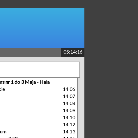
05:14:16
rs nr 1 do 3 Maja - Hala
kie
14:06
14:07
14:08
14:09
14:10
14:12
rum
14:13