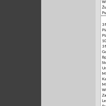
Wi
Żu
Pu
3 
Pl
Pl
10
3 
Gd
Bp
St
Un
Mi
Ka
Mo
Wę
Za
Le
P