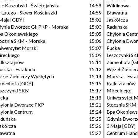
ac Kaszubski - Świętojańska
14:58
Wiklinowa
 Lutego - Skwer Kościuszki
14:59
Bławatna
Maja [GDY]
15:01
Jaskółcza
ynia Dworzec Gł. PKP - Morska
15:03
Raduńska
a Okoniewskiego
15:05
Chylonia Cent
ocznia SKM - Morska
15:06
Chylonia Dwo
iwersytet Morski
15:07
Pucka
reckiego
15:09
Leszczynki S
lksztajnów
15:11
Zamenhofa [G
rska - Estakada
15:12
Węzeł Żołnier
zeł Żołnierzy Wyklętych
15:14
Morska - Esta
menhofa [GDY]
15:15
Kalksztajnów
szczynki SKM
15:17
Mireckiego
ucka
15:18
Uniwersytet M
ylonia Dworzec PKP
15:21
Stocznia SKM 
ylonia Centrum
15:24
Bpa Okoniews
aduńska
15:25
Gdynia Dworze
skółcza
15:26
3 Maja [GDY]
awatna
15:27
Centrum Hand