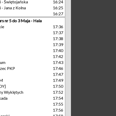
 - Świętojańska
16:24
 - Jana z Kolna
16:25
16:27
rs nr 5 do 3 Maja - Hala
kie
17:36
17:37
17:38
17:39
17:40
17:42
rum
17:43
rzec PKP
17:46
17:47
KM
17:49
DY]
17:50
zy Wyklętych
17:52
kada
17:54
17:55
17:56
orski
17:58