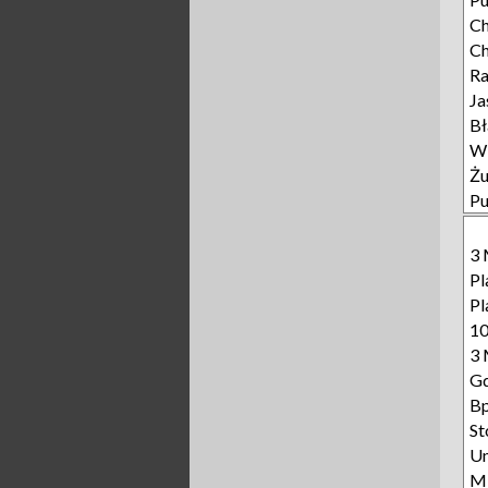
Ch
Ch
R
Ja
Bł
Wi
Żu
Pu
3 
Pl
Pl
10
3 
Gd
Bp
St
Un
Mi