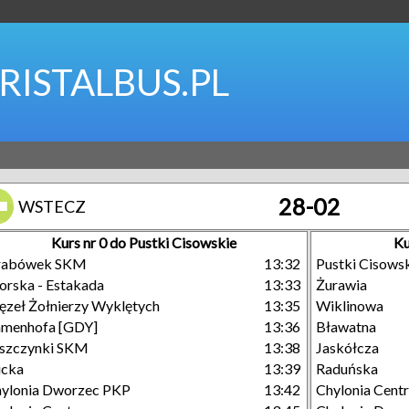
RISTALBUS.PL
28-02
WSTECZ
Kurs nr 0 do Pustki Cisowskie
Ku
rabówek SKM
13:32
Pustki Cisows
rska - Estakada
13:33
Żurawia
zeł Żołnierzy Wyklętych
13:35
Wiklinowa
menhofa [GDY]
13:36
Bławatna
szczynki SKM
13:38
Jaskółcza
ucka
13:39
Raduńska
ylonia Dworzec PKP
13:42
Chylonia Cent