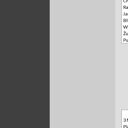
Ch
R
Ja
Bł
Wi
Żu
Pu
3 
Pl