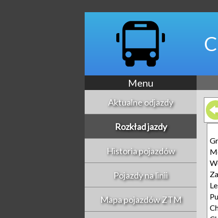
C
Menu
Aktualne odjazdy
Rozkład jazdy
G
Historia pojazdów
Mo
Wę
Za
Pojazdy na linii
Le
P
Mapa pojazdów ZTM
Ch