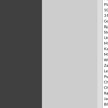
Pl
10
3 
Gd
Bp
St
Un
Mi
Ka
Mo
Wę
Za
Le
P
Ch
Ch
R
Ja
Bł