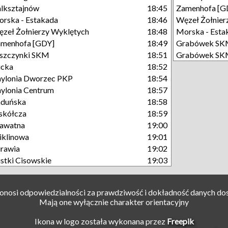
lksztajnów
18:45
Zamenhofa [G
rska - Estakada
18:46
Węzeł Żołnier
zeł Żołnierzy Wyklętych
18:48
Morska - Esta
menhofa [GDY]
18:49
Grabówek S
szczynki SKM
18:51
Grabówek S
ucka
18:52
ylonia Dworzec PKP
18:54
ylonia Centrum
18:57
aduńska
18:58
skółcza
18:59
awatna
19:00
klinowa
19:01
rawia
19:02
stki Cisowskie
19:03
ponosi odpowiedzialności za prawdziwość i dokładność danych do
Mają one wyłącznie charakter orientacyjny
Ikona w logo została wykonana przez
Freepik