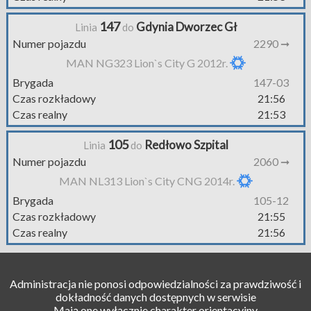
147
Gdynia Dworzec Gł
Linia
do
Numer pojazdu
2290 ➞
MAN NG323 Lion`s City G 2012r.
Brygada
147-03
Czas rozkładowy
21:56
Czas realny
21:53
105
Redłowo Szpital
Linia
do
Numer pojazdu
2060 ➞
MAN NL313 Lion`s City CNG 2014r.
Brygada
105-12
Czas rozkładowy
21:55
Czas realny
21:56
Administracja nie ponosi odpowiedzialności za prawdziwość i
dokładność danych dostępnych w serwisie
Mają one wyłącznie charakter orientacyjny