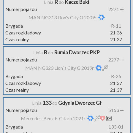
R
Kacze Buki
Linia
do
Numer pojazdu
2271 ➞
MAN NG313 Lion's City G 2009r.
Brygada
R-11
Czas rozkładowy
21:36
Czas realny
21:37
R
Rumia Dworzec PKP
Linia
do
Numer pojazdu
2277 ➞
MAN NG323 Lion`s City G 2019r.
Brygada
R-26
Czas rozkładowy
21:37
Czas realny
21:37
133
Gdynia Dworzec Gł
Linia
do
Numer pojazdu
5153 ➞
Mercedes-Benz E-Citaro 2021r.
Brygada
133-01