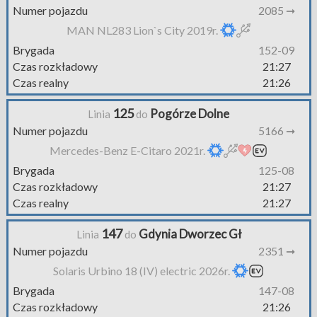
Numer pojazdu
2085 ➞
MAN NL283 Lion`s City 2019r.
Brygada
152-09
Czas rozkładowy
21:27
Czas realny
21:26
125
Pogórze Dolne
Linia
do
Numer pojazdu
5166 ➞
Mercedes-Benz E-Citaro 2021r.
Brygada
125-08
Czas rozkładowy
21:27
Czas realny
21:27
147
Gdynia Dworzec Gł
Linia
do
Numer pojazdu
2351 ➞
Solaris Urbino 18 (IV) electric 2026r.
Brygada
147-08
Czas rozkładowy
21:26