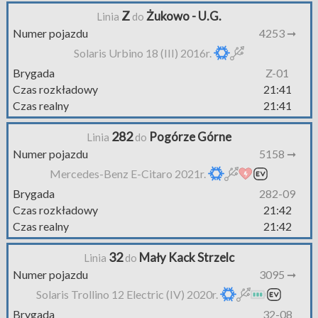
Z
Żukowo - U.G.
Linia
do
Numer pojazdu
4253 ➞
Solaris Urbino 18 (III) 2016r.
Brygada
Z-01
Czas rozkładowy
21:41
Czas realny
21:41
282
Pogórze Górne
Linia
do
Numer pojazdu
5158 ➞
Mercedes-Benz E-Citaro 2021r.
Brygada
282-09
Czas rozkładowy
21:42
Czas realny
21:42
32
Mały Kack Strzelc
Linia
do
Numer pojazdu
3095 ➞
Solaris Trollino 12 Electric (IV) 2020r.
Brygada
32-08