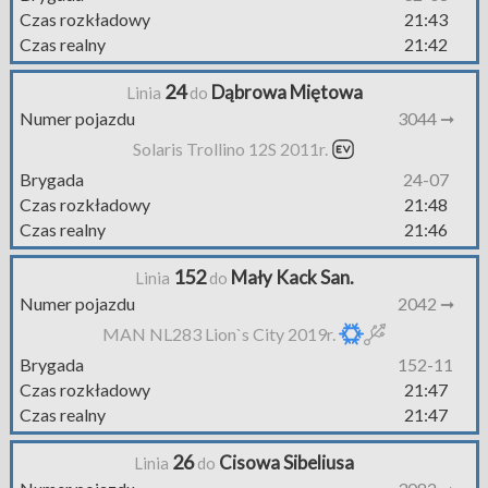
Czas rozkładowy
21:43
Czas realny
21:42
24
Dąbrowa Miętowa
Linia
do
Numer pojazdu
3044 ➞
Solaris Trollino 12S 2011r.
Brygada
24-07
Czas rozkładowy
21:48
Czas realny
21:46
152
Mały Kack San.
Linia
do
Numer pojazdu
2042 ➞
MAN NL283 Lion`s City 2019r.
Brygada
152-11
Czas rozkładowy
21:47
Czas realny
21:47
26
Cisowa Sibeliusa
Linia
do