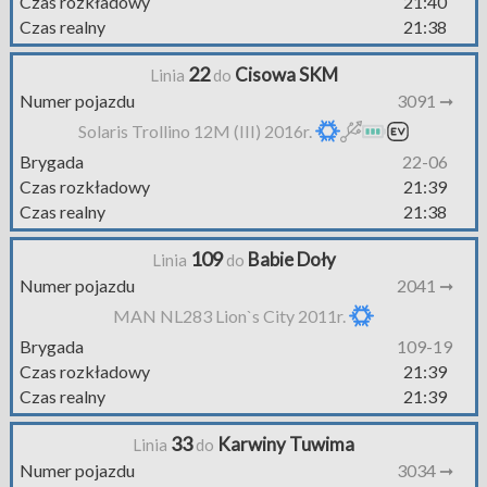
Czas rozkładowy
21:40
Czas realny
21:38
22
Cisowa SKM
Linia
do
Numer pojazdu
3091 ➞
Solaris Trollino 12M (III) 2016r.
Brygada
22-06
Czas rozkładowy
21:39
Czas realny
21:38
109
Babie Doły
Linia
do
Numer pojazdu
2041 ➞
MAN NL283 Lion`s City 2011r.
Brygada
109-19
Czas rozkładowy
21:39
Czas realny
21:39
33
Karwiny Tuwima
Linia
do
Numer pojazdu
3034 ➞