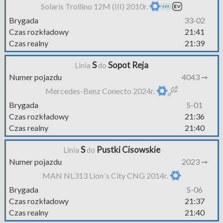
Solaris Trollino 12M (III) 2010r.
Brygada
33-02
Czas rozkładowy
21:41
Czas realny
21:39
S
Sopot Reja
Linia
do
Numer pojazdu
4043 ➞
Mercedes-Benz Conecto 2024r.
Brygada
S-01
Czas rozkładowy
21:36
Czas realny
21:40
S
Pustki Cisowskie
Linia
do
Numer pojazdu
2023 ➞
MAN NL313 Lion`s City CNG 2014r.
Brygada
S-06
Czas rozkładowy
21:37
Czas realny
21:40