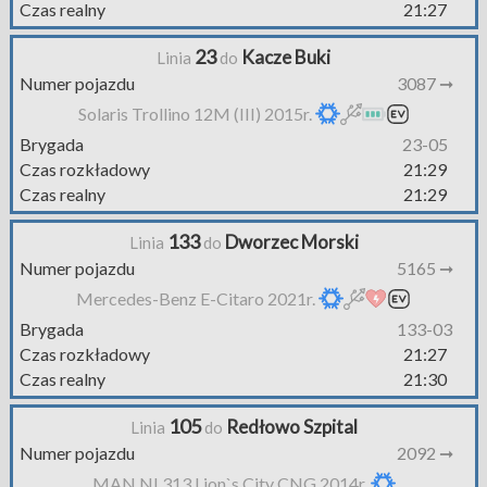
Czas realny
21:27
23
Kacze Buki
Linia
do
Numer pojazdu
3087 ➞
Solaris Trollino 12M (III) 2015r.
Brygada
23-05
Czas rozkładowy
21:29
Czas realny
21:29
133
Dworzec Morski
Linia
do
Numer pojazdu
5165 ➞
Mercedes-Benz E-Citaro 2021r.
Brygada
133-03
Czas rozkładowy
21:27
Czas realny
21:30
105
Redłowo Szpital
Linia
do
Numer pojazdu
2092 ➞
MAN NL313 Lion`s City CNG 2014r.