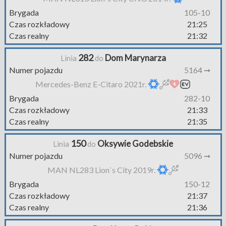
Brygada
105-10
Czas rozkładowy
21:25
Czas realny
21:32
282
Dom Marynarza
Linia
do
Numer pojazdu
5164 ➞
Mercedes-Benz E-Citaro 2021r.
Brygada
282-10
Czas rozkładowy
21:33
Czas realny
21:35
150
Oksywie Godebskie
Linia
do
Numer pojazdu
5096 ➞
MAN NL283 Lion`s City 2019r.
Brygada
150-12
Czas rozkładowy
21:37
Czas realny
21:36