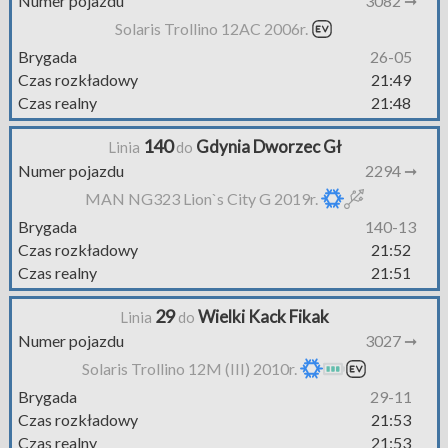
Numer pojazdu
3082 ➞
Solaris Trollino 12AC 2006r.
Brygada
26-05
Czas rozkładowy
21:49
Czas realny
21:48
140
Gdynia Dworzec Gł
Linia
do
Numer pojazdu
2294 ➞
MAN NG323 Lion`s City G 2019r.
Brygada
140-13
Czas rozkładowy
21:52
Czas realny
21:51
29
Wielki Kack Fikak
Linia
do
Numer pojazdu
3027 ➞
Solaris Trollino 12M (III) 2010r.
Brygada
29-11
Czas rozkładowy
21:53
Czas realny
21:53