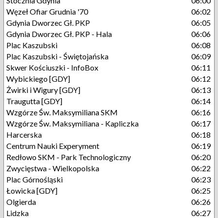
Stocznia Gdynia
06:00
Węzeł Ofiar Grudnia '70
06:02
Gdynia Dworzec Gł. PKP
06:05
Gdynia Dworzec Gł. PKP - Hala
06:06
Plac Kaszubski
06:08
Plac Kaszubski - Świętojańska
06:09
Skwer Kościuszki - InfoBox
06:11
Wybickiego [GDY]
06:12
Żwirki i Wigury [GDY]
06:13
Traugutta [GDY]
06:14
Wzgórze Św. Maksymiliana SKM
06:16
Wzgórze Św. Maksymiliana - Kapliczka
06:17
Harcerska
06:18
Centrum Nauki Experyment
06:19
Redłowo SKM - Park Technologiczny
06:20
Zwycięstwa - Wielkopolska
06:22
Plac Górnośląski
06:23
Łowicka [GDY]
06:25
Olgierda
06:26
Lidzka
06:27