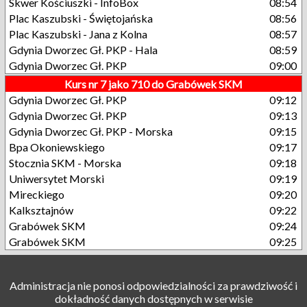
Skwer Kościuszki - InfoBox
08:54
Plac Kaszubski - Świętojańska
08:56
Plac Kaszubski - Jana z Kolna
08:57
Gdynia Dworzec Gł. PKP - Hala
08:59
Gdynia Dworzec Gł. PKP
09:00
Kurs nr 7 jako 710 do Grabówek SKM
Gdynia Dworzec Gł. PKP
09:12
Gdynia Dworzec Gł. PKP
09:13
Gdynia Dworzec Gł. PKP - Morska
09:15
Bpa Okoniewskiego
09:17
Stocznia SKM - Morska
09:18
Uniwersytet Morski
09:19
Mireckiego
09:20
Kalksztajnów
09:22
Grabówek SKM
09:24
Grabówek SKM
09:25
Administracja nie ponosi odpowiedzialności za prawdziwość i
dokładność danych dostępnych w serwisie