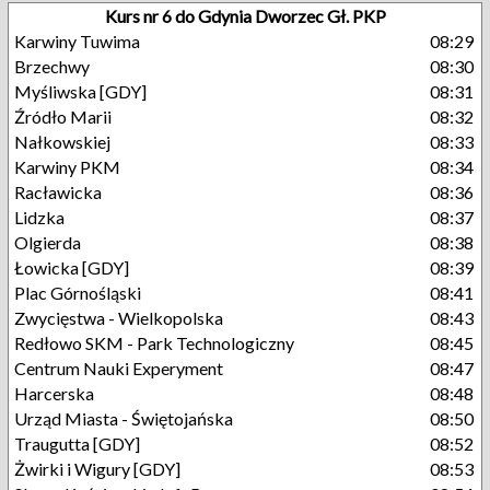
Kurs nr 6 do Gdynia Dworzec Gł. PKP
Karwiny Tuwima
08:29
Brzechwy
08:30
Myśliwska [GDY]
08:31
Źródło Marii
08:32
Nałkowskiej
08:33
Karwiny PKM
08:34
Racławicka
08:36
Lidzka
08:37
Olgierda
08:38
Łowicka [GDY]
08:39
Plac Górnośląski
08:41
Zwycięstwa - Wielkopolska
08:43
Redłowo SKM - Park Technologiczny
08:45
Centrum Nauki Experyment
08:47
Harcerska
08:48
Urząd Miasta - Świętojańska
08:50
Traugutta [GDY]
08:52
Żwirki i Wigury [GDY]
08:53