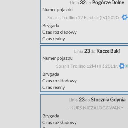
32
Pogórze Dolne
Linia
do
Numer pojazdu
Solaris Trollino 12 Electric (IV) 2020r.
Brygada
Czas rozkładowy
Czas realny
23
Kacze Buki
Linia
do
Numer pojazdu
Solaris Trollino 12M (III) 2011r.
Brygada
Czas rozkładowy
Czas realny
23
Stocznia Gdynia
Linia
do
- - KURS NIEZALOGOWANY - 
Brygada
Czas rozkładowy