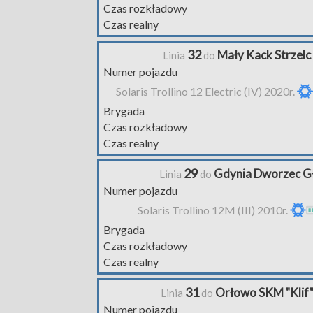
Czas rozkładowy
Czas realny
32
Mały Kack Strzelc
Linia
do
Numer pojazdu
Solaris Trollino 12 Electric (IV) 2020r.
Brygada
Czas rozkładowy
Czas realny
29
Gdynia Dworzec G
Linia
do
Numer pojazdu
Solaris Trollino 12M (III) 2010r.
Brygada
Czas rozkładowy
Czas realny
31
Orłowo SKM "Klif
Linia
do
Numer pojazdu