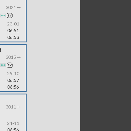
3021 ➞
23-01
06:51
06:53
ł
3015 ➞
29-10
06:57
06:56
3011 ➞
24-11
06:56