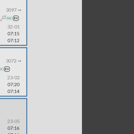
3097 ➞
32-01
07:15
07:12
3072 ➞
23-02
07:20
07:14
-
23-05
07:16