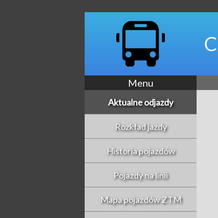
C
Menu
Aktualne odjazdy
Rozkład jazdy
Historia pojazdów
Pojazdy na linii
Mapa pojazdów ZTM