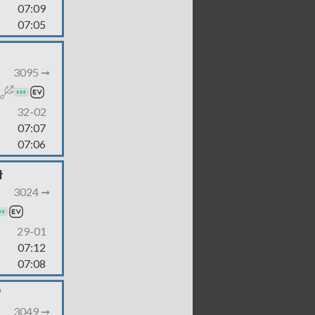
07:09
07:05
3095 ➞
32-02
07:07
07:06
ł
3024 ➞
29-01
07:12
07:08
"
3049 ➞