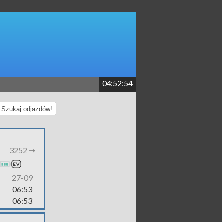
04:52:55
Szukaj odjazdów!
3252 ➞
27-09
06:53
06:53