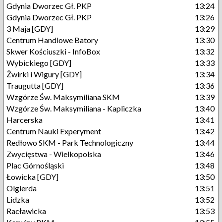
Gdynia Dworzec Gł. PKP
13:24
Gdynia Dworzec Gł. PKP
13:26
3 Maja [GDY]
13:29
Centrum Handlowe Batory
13:30
Skwer Kościuszki - InfoBox
13:32
Wybickiego [GDY]
13:33
Żwirki i Wigury [GDY]
13:34
Traugutta [GDY]
13:36
Wzgórze Św. Maksymiliana SKM
13:39
Wzgórze Św. Maksymiliana - Kapliczka
13:40
Harcerska
13:41
Centrum Nauki Experyment
13:42
Redłowo SKM - Park Technologiczny
13:44
Zwycięstwa - Wielkopolska
13:46
Plac Górnośląski
13:48
Łowicka [GDY]
13:50
Olgierda
13:51
Lidzka
13:52
Racławicka
13:53