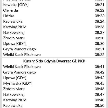
Łowicka [GDY]
08:21
Olgierda
08:22
Lidzka
08:23
Racławicka
08:24
Karwiny PKM
08:26
Nałkowskiej
08:27
Źródło Marii
08:28
Lipowa [GDY]
08:30
Gryfa Pomorskiego
08:31
Wielki Kack Fikakowo
08:32
Kurs nr 5 do Gdynia Dworzec Gł. PKP
Wielki Kack Fikakowo
08:41
Gryfa Pomorskiego
08:42
Lipowa [GDY]
08:43
Myśliwska [GDY]
08:45
Źródło Marii
08:46
Nałkowskiej
08:47
Karwiny PKM
08:48
Racławicka
08:50