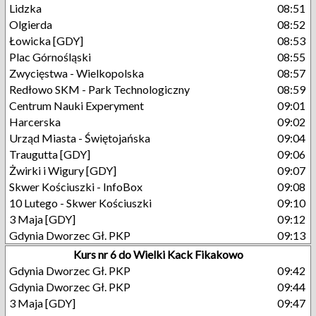
Lidzka
08:51
Olgierda
08:52
Łowicka [GDY]
08:53
Plac Górnośląski
08:55
Zwycięstwa - Wielkopolska
08:57
Redłowo SKM - Park Technologiczny
08:59
Centrum Nauki Experyment
09:01
Harcerska
09:02
Urząd Miasta - Świętojańska
09:04
Traugutta [GDY]
09:06
Żwirki i Wigury [GDY]
09:07
Skwer Kościuszki - InfoBox
09:08
10 Lutego - Skwer Kościuszki
09:10
3 Maja [GDY]
09:12
Gdynia Dworzec Gł. PKP
09:13
Kurs nr 6 do Wielki Kack Fikakowo
Gdynia Dworzec Gł. PKP
09:42
Gdynia Dworzec Gł. PKP
09:44
3 Maja [GDY]
09:47