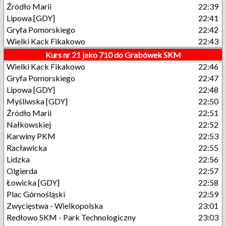
Źródło Marii
22:39
Lipowa [GDY]
22:41
Gryfa Pomorskiego
22:42
Wielki Kack Fikakowo
22:43
Kurs nr 21 jako 710 do Grabówek SKM
Wielki Kack Fikakowo
22:46
Gryfa Pomorskiego
22:47
Lipowa [GDY]
22:48
Myśliwska [GDY]
22:50
Źródło Marii
22:51
Nałkowskiej
22:52
Karwiny PKM
22:53
Racławicka
22:55
Lidzka
22:56
Olgierda
22:57
Łowicka [GDY]
22:58
Plac Górnośląski
22:59
Zwycięstwa - Wielkopolska
23:01
Redłowo SKM - Park Technologiczny
23:03