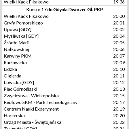
Wielki Kack Fikakowo
19:36
Kurs nr 17 do Gdynia Dworzec Gł. PKP
Wielki Kack Fikakowo
20:00
Gryfa Pomorskiego
20:01
Lipowa [GDY]
20:02
Myśliwska [GDY]
20:04
Źródło Marii
20:05
Nałkowskiej
20:06
Karwiny PKM
20:07
Racławicka
20:09
Lidzka
20:10
Olgierda
20:11
Łowicka [GDY]
20:12
Plac Górnośląski
20:13
Zwycięstwa - Wielkopolska
20:15
Redłowo SKM - Park Technologiczny
20:17
Centrum Nauki Experyment
20:19
Harcerska
20:20
Urząd Miasta - Świętojańska
20:22
Traugutta [GDY]
20:24