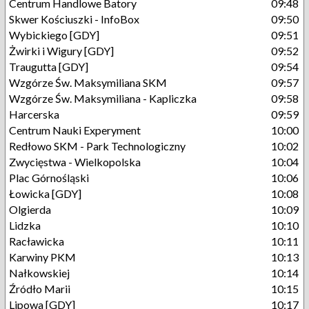
Centrum Handlowe Batory
09:48
Skwer Kościuszki - InfoBox
09:50
Wybickiego [GDY]
09:51
Żwirki i Wigury [GDY]
09:52
Traugutta [GDY]
09:54
Wzgórze Św. Maksymiliana SKM
09:57
Wzgórze Św. Maksymiliana - Kapliczka
09:58
Harcerska
09:59
Centrum Nauki Experyment
10:00
Redłowo SKM - Park Technologiczny
10:02
Zwycięstwa - Wielkopolska
10:04
Plac Górnośląski
10:06
Łowicka [GDY]
10:08
Olgierda
10:09
Lidzka
10:10
Racławicka
10:11
Karwiny PKM
10:13
Nałkowskiej
10:14
Źródło Marii
10:15
Lipowa [GDY]
10:17