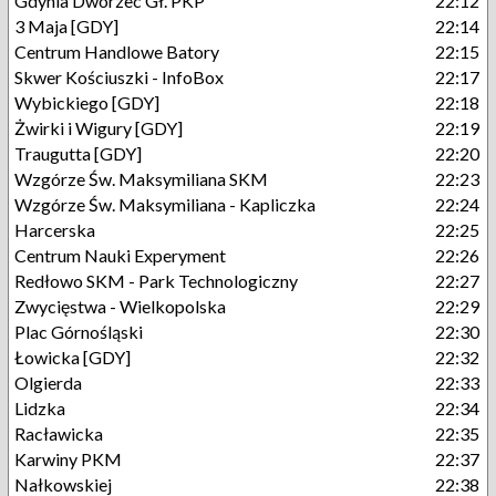
Gdynia Dworzec Gł. PKP
22:12
3 Maja [GDY]
22:14
Centrum Handlowe Batory
22:15
Skwer Kościuszki - InfoBox
22:17
Wybickiego [GDY]
22:18
Żwirki i Wigury [GDY]
22:19
Traugutta [GDY]
22:20
Wzgórze Św. Maksymiliana SKM
22:23
Wzgórze Św. Maksymiliana - Kapliczka
22:24
Harcerska
22:25
Centrum Nauki Experyment
22:26
Redłowo SKM - Park Technologiczny
22:27
Zwycięstwa - Wielkopolska
22:29
Plac Górnośląski
22:30
Łowicka [GDY]
22:32
Olgierda
22:33
Lidzka
22:34
Racławicka
22:35
Karwiny PKM
22:37
Nałkowskiej
22:38