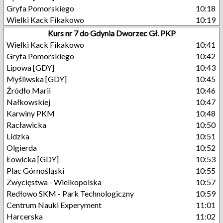
Gryfa Pomorskiego
10:18
Wielki Kack Fikakowo
10:19
Kurs nr 7 do Gdynia Dworzec Gł. PKP
Wielki Kack Fikakowo
10:41
Gryfa Pomorskiego
10:42
Lipowa [GDY]
10:43
Myśliwska [GDY]
10:45
Źródło Marii
10:46
Nałkowskiej
10:47
Karwiny PKM
10:48
Racławicka
10:50
Lidzka
10:51
Olgierda
10:52
Łowicka [GDY]
10:53
Plac Górnośląski
10:55
Zwycięstwa - Wielkopolska
10:57
Redłowo SKM - Park Technologiczny
10:59
Centrum Nauki Experyment
11:01
Harcerska
11:02