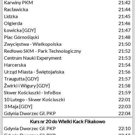
Karwiny PKM
21:42
Racławicka
21:44
Lidzka
21:45
Olgierda
21:46
Łowicka [GDY]
21:47
Plac Górnośląski
21:48
Zwycięstwa - Wielkopolska
21:50
Redłowo SKM - Park Technologiczny
21:52
Centrum Nauki Experyment
21:53
Harcerska
21:54
Urząd Miasta - Świętojańska
21:56
Traugutta [GDY]
21:57
Żwirki i Wigury [GDY]
21:58
Skwer Kościuszki - InfoBox
21:59
10 Lutego - Skwer Kościuszki
22:01
3 Maja [GDY]
22:03
Gdynia Dworzec Gł. PKP
22:04
Kurs nr 20 do Wielki Kack Fikakowo
Gdynia Dworzec Gł. PKP
22:10