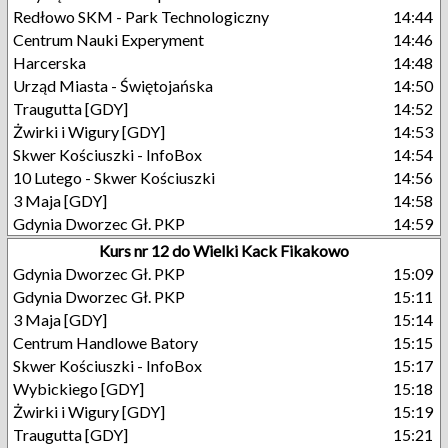
Redłowo SKM - Park Technologiczny
14:44
Centrum Nauki Experyment
14:46
Harcerska
14:48
Urząd Miasta - Świętojańska
14:50
Traugutta [GDY]
14:52
Żwirki i Wigury [GDY]
14:53
Skwer Kościuszki - InfoBox
14:54
10 Lutego - Skwer Kościuszki
14:56
3 Maja [GDY]
14:58
Gdynia Dworzec Gł. PKP
14:59
Kurs nr 12 do Wielki Kack Fikakowo
Gdynia Dworzec Gł. PKP
15:09
Gdynia Dworzec Gł. PKP
15:11
3 Maja [GDY]
15:14
Centrum Handlowe Batory
15:15
Skwer Kościuszki - InfoBox
15:17
Wybickiego [GDY]
15:18
Żwirki i Wigury [GDY]
15:19
Traugutta [GDY]
15:21