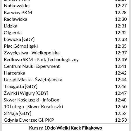
Nałkowskiej
12:27
Karwiny PKM
12:28
Racławicka
12:30
Lidzka
12:31
Olgierda
12:32
Łowicka [GDY]
12:33
Plac Górnośląski
12:35
Zwycięstwa - Wielkopolska
12:37
Redłowo SKM - Park Technologiczny
12:39
Centrum Nauki Experyment
12:41
Harcerska
12:42
Urząd Miasta - Świętojańska
12:44
Traugutta [GDY]
12:46
Żwirki i Wigury [GDY]
12:47
Skwer Kościuszki - InfoBox
12:48
10 Lutego - Skwer Kościuszki
12:50
3 Maja [GDY]
12:52
Gdynia Dworzec Gł. PKP
12:53
Kurs nr 10 do Wielki Kack Fikakowo