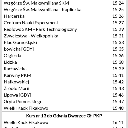
Wzgórze Św. Maksymiliana SKM
15:24
Wzgórze Św. Maksymiliana - Kapliczka
15:25
Harcerska
15:26
Centrum Nauki Experyment
15:27
Redłowo SKM - Park Technologiczny
15:29
Zwycięstwa - Wielkopolska
15:31
Plac Górnośląski
15:33
Łowicka [GDY]
15:35
Olgierda
15:36
Lidzka
15:38
Racławicka
15:39
Karwiny PKM
15:41
Nałkowskiej
15:42
Źródło Marii
15:43
Lipowa [GDY]
15:46
Gryfa Pomorskiego
15:47
Wielki Kack Fikakowo
15:48
Kurs nr 13 do Gdynia Dworzec Gł. PKP
Wielki Kack Fikakowo
16:11