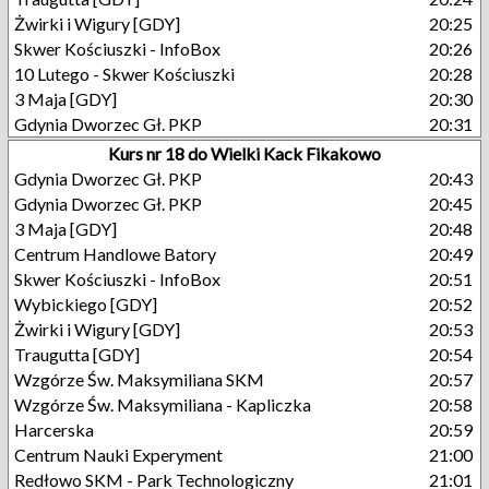
Żwirki i Wigury [GDY]
20:25
Skwer Kościuszki - InfoBox
20:26
10 Lutego - Skwer Kościuszki
20:28
3 Maja [GDY]
20:30
Gdynia Dworzec Gł. PKP
20:31
Kurs nr 18 do Wielki Kack Fikakowo
Gdynia Dworzec Gł. PKP
20:43
Gdynia Dworzec Gł. PKP
20:45
3 Maja [GDY]
20:48
Centrum Handlowe Batory
20:49
Skwer Kościuszki - InfoBox
20:51
Wybickiego [GDY]
20:52
Żwirki i Wigury [GDY]
20:53
Traugutta [GDY]
20:54
Wzgórze Św. Maksymiliana SKM
20:57
Wzgórze Św. Maksymiliana - Kapliczka
20:58
Harcerska
20:59
Centrum Nauki Experyment
21:00
Redłowo SKM - Park Technologiczny
21:01