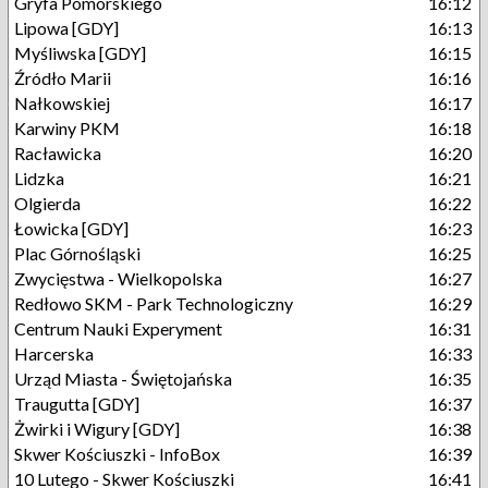
Gryfa Pomorskiego
16:12
Lipowa [GDY]
16:13
Myśliwska [GDY]
16:15
Źródło Marii
16:16
Nałkowskiej
16:17
Karwiny PKM
16:18
Racławicka
16:20
Lidzka
16:21
Olgierda
16:22
Łowicka [GDY]
16:23
Plac Górnośląski
16:25
Zwycięstwa - Wielkopolska
16:27
Redłowo SKM - Park Technologiczny
16:29
Centrum Nauki Experyment
16:31
Harcerska
16:33
Urząd Miasta - Świętojańska
16:35
Traugutta [GDY]
16:37
Żwirki i Wigury [GDY]
16:38
Skwer Kościuszki - InfoBox
16:39
10 Lutego - Skwer Kościuszki
16:41