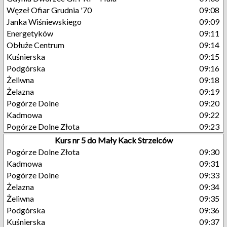
Węzeł Ofiar Grudnia '70
09:08
Janka Wiśniewskiego
09:09
Energetyków
09:11
Obłuże Centrum
09:14
Kuśnierska
09:15
Podgórska
09:16
Żeliwna
09:18
Żelazna
09:19
Pogórze Dolne
09:20
Kadmowa
09:22
Pogórze Dolne Złota
09:23
Kurs nr 5 do Mały Kack Strzelców
Pogórze Dolne Złota
09:30
Kadmowa
09:31
Pogórze Dolne
09:33
Żelazna
09:34
Żeliwna
09:35
Podgórska
09:36
Kuśnierska
09:37