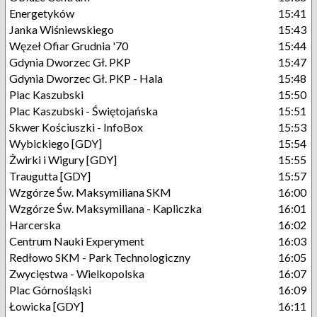
Energetyków
15:41
Janka Wiśniewskiego
15:43
Węzeł Ofiar Grudnia '70
15:44
Gdynia Dworzec Gł. PKP
15:47
Gdynia Dworzec Gł. PKP - Hala
15:48
Plac Kaszubski
15:50
Plac Kaszubski - Świętojańska
15:51
Skwer Kościuszki - InfoBox
15:53
Wybickiego [GDY]
15:54
Żwirki i Wigury [GDY]
15:55
Traugutta [GDY]
15:57
Wzgórze Św. Maksymiliana SKM
16:00
Wzgórze Św. Maksymiliana - Kapliczka
16:01
Harcerska
16:02
Centrum Nauki Experyment
16:03
Redłowo SKM - Park Technologiczny
16:05
Zwycięstwa - Wielkopolska
16:07
Plac Górnośląski
16:09
Łowicka [GDY]
16:11