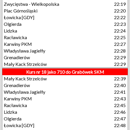
Zwycięstwa - Wielkopolska
22:19
Plac Górnośląski
22:20
Łowicka [GDY]
22:22
Olgierda
22:23
Lidzka
22:24
Racławicka
22:25
Karwiny PKM
22:27
Władysława Jagiełły
22:28
Grenadierów
22:29
Mały Kack Strzelców
22:29
Kurs nr 18 jako 710 do Grabówek SKM
Mały Kack Strzelców
22:39
Grenadierów
22:40
Władysława Jagiełły
22:41
Karwiny PKM
22:43
Racławicka
22:45
Lidzka
22:46
Olgierda
22:47
Łowicka [GDY]
22:48