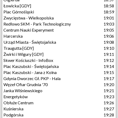
Łowicka [GDY]
18:58
Plac Górnośląski
18:59
Zwycięstwa - Wielkopolska
19:01
Redłowo SKM - Park Technologiczny
19:03
Centrum Nauki Experyment
19:05
Harcerska
19:06
Urząd Miasta - Świętojańska
19:08
Traugutta [GDY]
19:10
Żwirki i Wigury [GDY]
19:11
Skwer Kościuszki - InfoBox
19:12
Plac Kaszubski - Świętojańska
19:14
Plac Kaszubski - Jana z Kolna
19:15
Gdynia Dworzec Gł. PKP - Hala
19:17
Węzeł Ofiar Grudnia '70
19:20
Janka Wiśniewskiego
19:21
Energetyków
19:23
Obłuże Centrum
19:26
Kuśnierska
19:27
Podgórska
19:28