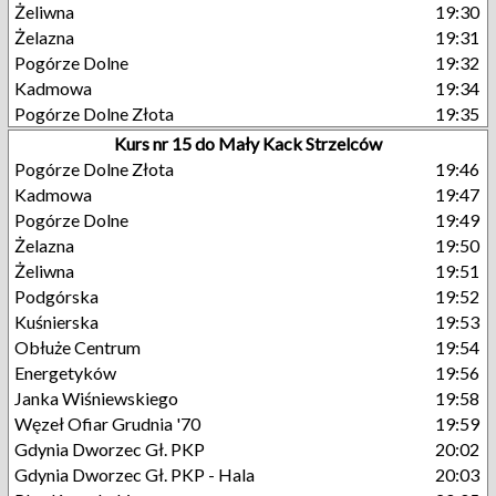
Żeliwna
19:30
Żelazna
19:31
Pogórze Dolne
19:32
Kadmowa
19:34
Pogórze Dolne Złota
19:35
Kurs nr 15 do Mały Kack Strzelców
Pogórze Dolne Złota
19:46
Kadmowa
19:47
Pogórze Dolne
19:49
Żelazna
19:50
Żeliwna
19:51
Podgórska
19:52
Kuśnierska
19:53
Obłuże Centrum
19:54
Energetyków
19:56
Janka Wiśniewskiego
19:58
Węzeł Ofiar Grudnia '70
19:59
Gdynia Dworzec Gł. PKP
20:02
Gdynia Dworzec Gł. PKP - Hala
20:03