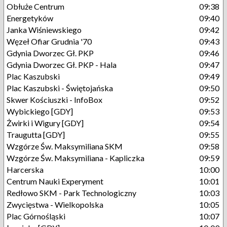
Obłuże Centrum
09:38
Energetyków
09:40
Janka Wiśniewskiego
09:42
Węzeł Ofiar Grudnia '70
09:43
Gdynia Dworzec Gł. PKP
09:46
Gdynia Dworzec Gł. PKP - Hala
09:47
Plac Kaszubski
09:49
Plac Kaszubski - Świętojańska
09:50
Skwer Kościuszki - InfoBox
09:52
Wybickiego [GDY]
09:53
Żwirki i Wigury [GDY]
09:54
Traugutta [GDY]
09:55
Wzgórze Św. Maksymiliana SKM
09:58
Wzgórze Św. Maksymiliana - Kapliczka
09:59
Harcerska
10:00
Centrum Nauki Experyment
10:01
Redłowo SKM - Park Technologiczny
10:03
Zwycięstwa - Wielkopolska
10:05
Plac Górnośląski
10:07