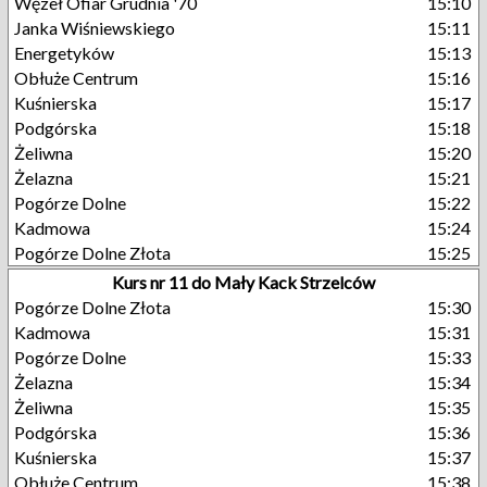
Węzeł Ofiar Grudnia '70
15:10
Janka Wiśniewskiego
15:11
Energetyków
15:13
Obłuże Centrum
15:16
Kuśnierska
15:17
Podgórska
15:18
Żeliwna
15:20
Żelazna
15:21
Pogórze Dolne
15:22
Kadmowa
15:24
Pogórze Dolne Złota
15:25
Kurs nr 11 do Mały Kack Strzelców
Pogórze Dolne Złota
15:30
Kadmowa
15:31
Pogórze Dolne
15:33
Żelazna
15:34
Żeliwna
15:35
Podgórska
15:36
Kuśnierska
15:37
Obłuże Centrum
15:38