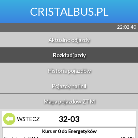
CRISTALBUS.PL
22:02:41
Aktualne odjazdy
Rozkład jazdy
Historia pojazdów
Pojazdy na linii
Mapa pojazdów ZTM
32-03
WSTECZ
Kurs nr 0 do Energetyków