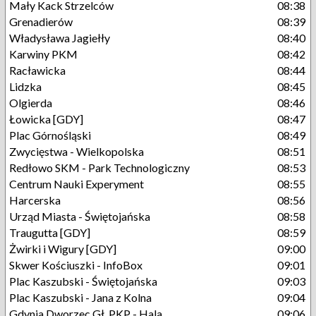
Mały Kack Strzelców
08:38
Grenadierów
08:39
Władysława Jagiełły
08:40
Karwiny PKM
08:42
Racławicka
08:44
Lidzka
08:45
Olgierda
08:46
Łowicka [GDY]
08:47
Plac Górnośląski
08:49
Zwycięstwa - Wielkopolska
08:51
Redłowo SKM - Park Technologiczny
08:53
Centrum Nauki Experyment
08:55
Harcerska
08:56
Urząd Miasta - Świętojańska
08:58
Traugutta [GDY]
08:59
Żwirki i Wigury [GDY]
09:00
Skwer Kościuszki - InfoBox
09:01
Plac Kaszubski - Świętojańska
09:03
Plac Kaszubski - Jana z Kolna
09:04
Gdynia Dworzec Gł. PKP - Hala
09:06