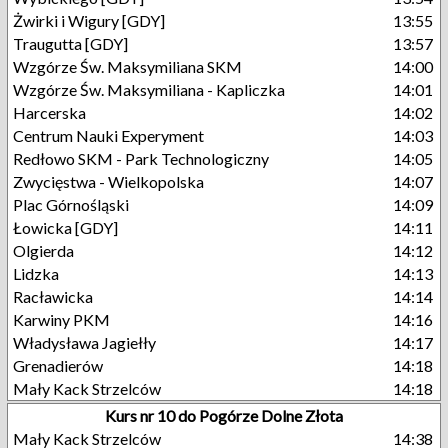
Żwirki i Wigury [GDY]
13:55
Traugutta [GDY]
13:57
Wzgórze Św. Maksymiliana SKM
14:00
Wzgórze Św. Maksymiliana - Kapliczka
14:01
Harcerska
14:02
Centrum Nauki Experyment
14:03
Redłowo SKM - Park Technologiczny
14:05
Zwycięstwa - Wielkopolska
14:07
Plac Górnośląski
14:09
Łowicka [GDY]
14:11
Olgierda
14:12
Lidzka
14:13
Racławicka
14:14
Karwiny PKM
14:16
Władysława Jagiełły
14:17
Grenadierów
14:18
Mały Kack Strzelców
14:18
Kurs nr 10 do Pogórze Dolne Złota
Mały Kack Strzelców
14:38