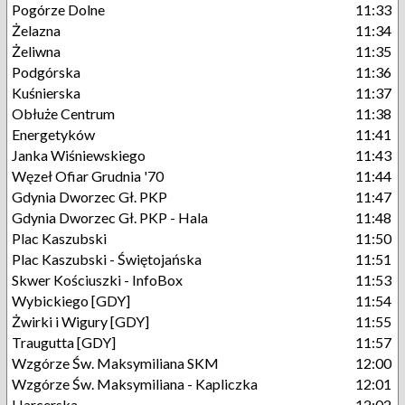
Pogórze Dolne
11:33
Żelazna
11:34
Żeliwna
11:35
Podgórska
11:36
Kuśnierska
11:37
Obłuże Centrum
11:38
Energetyków
11:41
Janka Wiśniewskiego
11:43
Węzeł Ofiar Grudnia '70
11:44
Gdynia Dworzec Gł. PKP
11:47
Gdynia Dworzec Gł. PKP - Hala
11:48
Plac Kaszubski
11:50
Plac Kaszubski - Świętojańska
11:51
Skwer Kościuszki - InfoBox
11:53
Wybickiego [GDY]
11:54
Żwirki i Wigury [GDY]
11:55
Traugutta [GDY]
11:57
Wzgórze Św. Maksymiliana SKM
12:00
Wzgórze Św. Maksymiliana - Kapliczka
12:01
Harcerska
12:02