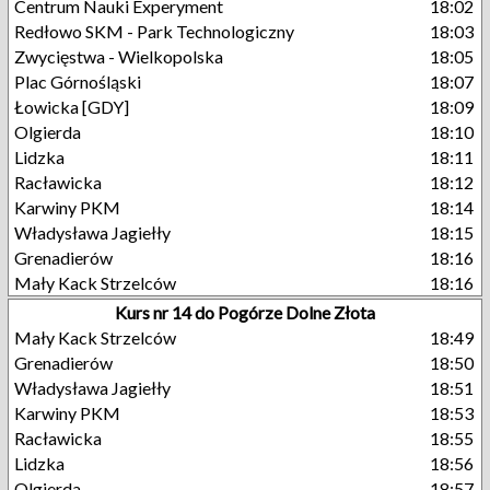
Centrum Nauki Experyment
18:02
Redłowo SKM - Park Technologiczny
18:03
Zwycięstwa - Wielkopolska
18:05
Plac Górnośląski
18:07
Łowicka [GDY]
18:09
Olgierda
18:10
Lidzka
18:11
Racławicka
18:12
Karwiny PKM
18:14
Władysława Jagiełły
18:15
Grenadierów
18:16
Mały Kack Strzelców
18:16
Kurs nr 14 do Pogórze Dolne Złota
Mały Kack Strzelców
18:49
Grenadierów
18:50
Władysława Jagiełły
18:51
Karwiny PKM
18:53
Racławicka
18:55
Lidzka
18:56
Olgierda
18:57