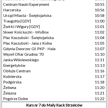
Centrum Nauki Experyment
10:55
Harcerska
10:56
Urząd Miasta - Świętojańska
10:58
Traugutta [GDY]
11:00
Żwirki i Wigury [GDY]
11:01
Skwer Kościuszki - InfoBox
11:02
Plac Kaszubski - Świętojańska
11:04
Plac Kaszubski - Jana z Kolna
11:05
Gdynia Dworzec Gł. PKP - Hala
11:07
Węzeł Ofiar Grudnia '70
11:10
Janka Wiśniewskiego
11:11
Energetyków
11:13
Obłuże Centrum
11:16
Kuśnierska
11:17
Podgórska
11:18
Żeliwna
11:20
Żelazna
11:21
Pogórze Dolne
11:22
Kurs nr 7 do Mały Kack Strzelców