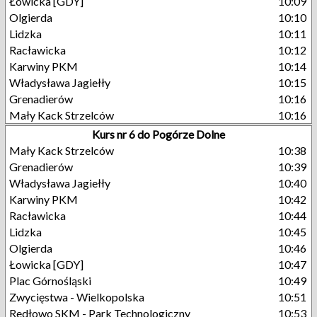
Łowicka [GDY]
10:09
Olgierda
10:10
Lidzka
10:11
Racławicka
10:12
Karwiny PKM
10:14
Władysława Jagiełły
10:15
Grenadierów
10:16
Mały Kack Strzelców
10:16
Kurs nr 6 do Pogórze Dolne
Mały Kack Strzelców
10:38
Grenadierów
10:39
Władysława Jagiełły
10:40
Karwiny PKM
10:42
Racławicka
10:44
Lidzka
10:45
Olgierda
10:46
Łowicka [GDY]
10:47
Plac Górnośląski
10:49
Zwycięstwa - Wielkopolska
10:51
Redłowo SKM - Park Technologiczny
10:53