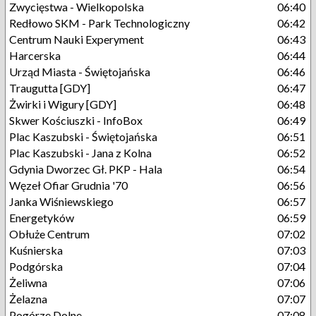
Zwycięstwa - Wielkopolska
06:40
Redłowo SKM - Park Technologiczny
06:42
Centrum Nauki Experyment
06:43
Harcerska
06:44
Urząd Miasta - Świętojańska
06:46
Traugutta [GDY]
06:47
Żwirki i Wigury [GDY]
06:48
Skwer Kościuszki - InfoBox
06:49
Plac Kaszubski - Świętojańska
06:51
Plac Kaszubski - Jana z Kolna
06:52
Gdynia Dworzec Gł. PKP - Hala
06:54
Węzeł Ofiar Grudnia '70
06:56
Janka Wiśniewskiego
06:57
Energetyków
06:59
Obłuże Centrum
07:02
Kuśnierska
07:03
Podgórska
07:04
Żeliwna
07:06
Żelazna
07:07
Pogórze Dolne
07:08