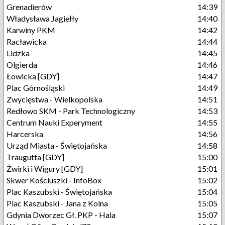
Grenadierów
14:39
Władysława Jagiełły
14:40
Karwiny PKM
14:42
Racławicka
14:44
Lidzka
14:45
Olgierda
14:46
Łowicka [GDY]
14:47
Plac Górnośląski
14:49
Zwycięstwa - Wielkopolska
14:51
Redłowo SKM - Park Technologiczny
14:53
Centrum Nauki Experyment
14:55
Harcerska
14:56
Urząd Miasta - Świętojańska
14:58
Traugutta [GDY]
15:00
Żwirki i Wigury [GDY]
15:01
Skwer Kościuszki - InfoBox
15:02
Plac Kaszubski - Świętojańska
15:04
Plac Kaszubski - Jana z Kolna
15:05
Gdynia Dworzec Gł. PKP - Hala
15:07