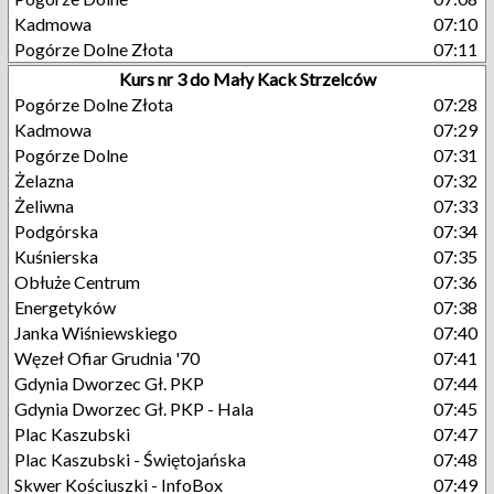
Kadmowa
07:10
Pogórze Dolne Złota
07:11
Kurs nr 3 do Mały Kack Strzelców
Pogórze Dolne Złota
07:28
Kadmowa
07:29
Pogórze Dolne
07:31
Żelazna
07:32
Żeliwna
07:33
Podgórska
07:34
Kuśnierska
07:35
Obłuże Centrum
07:36
Energetyków
07:38
Janka Wiśniewskiego
07:40
Węzeł Ofiar Grudnia '70
07:41
Gdynia Dworzec Gł. PKP
07:44
Gdynia Dworzec Gł. PKP - Hala
07:45
Plac Kaszubski
07:47
Plac Kaszubski - Świętojańska
07:48
Skwer Kościuszki - InfoBox
07:49