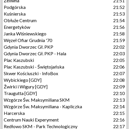
Żeliwna
21:51
Podgórska
21:52
Kuśnierska
21:53
Obłuże Centrum
21:54
Energetyków
21:56
Janka Wiśniewskiego
21:58
Węzeł Ofiar Grudnia '70
21:59
Gdynia Dworzec Gł. PKP
22:02
Gdynia Dworzec Gł. PKP - Hala
22:03
Plac Kaszubski
22:05
Plac Kaszubski - Świętojańska
22:06
Skwer Kościuszki - InfoBox
22:07
Wybickiego [GDY]
22:08
Żwirki i Wigury [GDY]
22:09
Traugutta [GDY]
22:10
Wzgórze Św. Maksymiliana SKM
22:13
Wzgórze Św. Maksymiliana - Kapliczka
22:14
Harcerska
22:15
Centrum Nauki Experyment
22:16
Redłowo SKM - Park Technologiczny
22:17