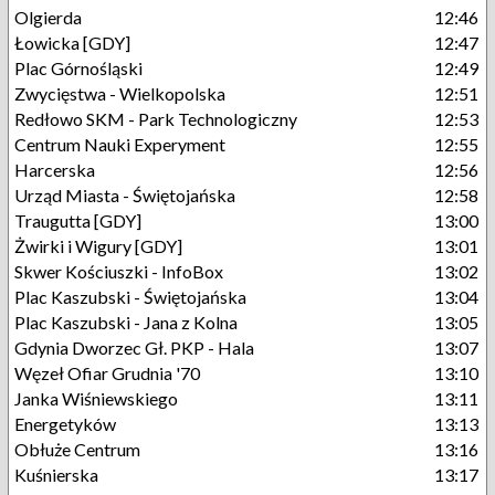
Olgierda
12:46
Łowicka [GDY]
12:47
Plac Górnośląski
12:49
Zwycięstwa - Wielkopolska
12:51
Redłowo SKM - Park Technologiczny
12:53
Centrum Nauki Experyment
12:55
Harcerska
12:56
Urząd Miasta - Świętojańska
12:58
Traugutta [GDY]
13:00
Żwirki i Wigury [GDY]
13:01
Skwer Kościuszki - InfoBox
13:02
Plac Kaszubski - Świętojańska
13:04
Plac Kaszubski - Jana z Kolna
13:05
Gdynia Dworzec Gł. PKP - Hala
13:07
Węzeł Ofiar Grudnia '70
13:10
Janka Wiśniewskiego
13:11
Energetyków
13:13
Obłuże Centrum
13:16
Kuśnierska
13:17