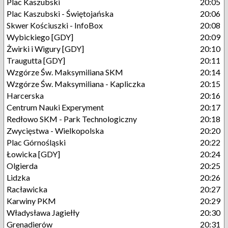
Plac Kaszubski
20:05
Plac Kaszubski - Świętojańska
20:06
Skwer Kościuszki - InfoBox
20:08
Wybickiego [GDY]
20:09
Żwirki i Wigury [GDY]
20:10
Traugutta [GDY]
20:11
Wzgórze Św. Maksymiliana SKM
20:14
Wzgórze Św. Maksymiliana - Kapliczka
20:15
Harcerska
20:16
Centrum Nauki Experyment
20:17
Redłowo SKM - Park Technologiczny
20:18
Zwycięstwa - Wielkopolska
20:20
Plac Górnośląski
20:22
Łowicka [GDY]
20:24
Olgierda
20:25
Lidzka
20:26
Racławicka
20:27
Karwiny PKM
20:29
Władysława Jagiełły
20:30
Grenadierów
20:31