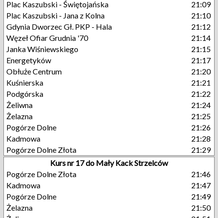
Plac Kaszubski - Świętojańska
21:09
Plac Kaszubski - Jana z Kolna
21:10
Gdynia Dworzec Gł. PKP - Hala
21:12
Węzeł Ofiar Grudnia '70
21:14
Janka Wiśniewskiego
21:15
Energetyków
21:17
Obłuże Centrum
21:20
Kuśnierska
21:21
Podgórska
21:22
Żeliwna
21:24
Żelazna
21:25
Pogórze Dolne
21:26
Kadmowa
21:28
Pogórze Dolne Złota
21:29
Kurs nr 17 do Mały Kack Strzelców
Pogórze Dolne Złota
21:46
Kadmowa
21:47
Pogórze Dolne
21:49
Żelazna
21:50