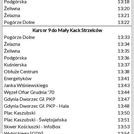
Podgórska
13:18
Żeliwna
13:20
Żelazna
13:21
Pogórze Dolne
13:22
Kurs nr 9 do Mały Kack Strzelców
Pogórze Dolne
13:33
Żelazna
13:34
Żeliwna
13:35
Podgórska
13:36
Kuśnierska
13:37
Obłuże Centrum
13:38
Energetyków
13:41
Janka Wiśniewskiego
13:43
Węzeł Ofiar Grudnia '70
13:44
Gdynia Dworzec Gł. PKP
13:47
Gdynia Dworzec Gł. PKP - Hala
13:48
Plac Kaszubski
13:50
Plac Kaszubski - Świętojańska
13:51
Skwer Kościuszki - InfoBox
13:53
Wybickiego [GDY]
13:54