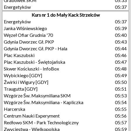
Grabówek SKM
05:33
Energetyków
05:37
Kurs nr 1 do Mały Kack Strzelców
Energetyków
05:37
Janka Wiśniewskiego
05:39
Węzeł Ofiar Grudnia '70
05:40
Gdynia Dworzec Gł. PKP
05:43
Gdynia Dworzec Gł. PKP - Hala
05:44
Plac Kaszubski
05:46
Plac Kaszubski - Świętojańska
05:47
Skwer Kościuszki - InfoBox
05:48
Wybickiego [GDY]
05:49
Żwirki i Wigury [GDY]
05:50
Traugutta [GDY]
05:51
Wzgórze Św. Maksymiliana SKM
05:53
Wzgórze Św. Maksymiliana - Kapliczka
05:54
Harcerska
05:55
Centrum Nauki Experyment
05:56
Redłowo SKM - Park Technologiczny
05:57
Zwycięstwa - Wielkopolska
05:59