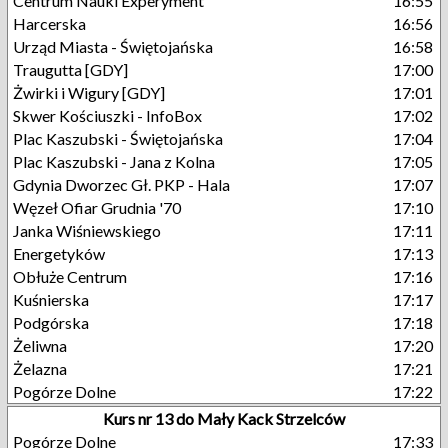
Centrum Nauki Experyment
16:55
Harcerska
16:56
Urząd Miasta - Świętojańska
16:58
Traugutta [GDY]
17:00
Żwirki i Wigury [GDY]
17:01
Skwer Kościuszki - InfoBox
17:02
Plac Kaszubski - Świętojańska
17:04
Plac Kaszubski - Jana z Kolna
17:05
Gdynia Dworzec Gł. PKP - Hala
17:07
Węzeł Ofiar Grudnia '70
17:10
Janka Wiśniewskiego
17:11
Energetyków
17:13
Obłuże Centrum
17:16
Kuśnierska
17:17
Podgórska
17:18
Żeliwna
17:20
Żelazna
17:21
Pogórze Dolne
17:22
Kurs nr 13 do Mały Kack Strzelców
Pogórze Dolne
17:33