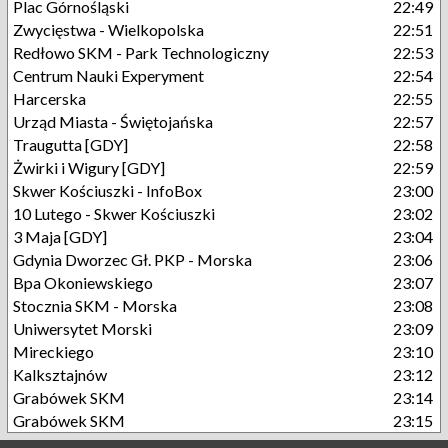
Plac Górnośląski
22:49
Zwycięstwa - Wielkopolska
22:51
Redłowo SKM - Park Technologiczny
22:53
Centrum Nauki Experyment
22:54
Harcerska
22:55
Urząd Miasta - Świętojańska
22:57
Traugutta [GDY]
22:58
Żwirki i Wigury [GDY]
22:59
Skwer Kościuszki - InfoBox
23:00
10 Lutego - Skwer Kościuszki
23:02
3 Maja [GDY]
23:04
Gdynia Dworzec Gł. PKP - Morska
23:06
Bpa Okoniewskiego
23:07
Stocznia SKM - Morska
23:08
Uniwersytet Morski
23:09
Mireckiego
23:10
Kalksztajnów
23:12
Grabówek SKM
23:14
Grabówek SKM
23:15