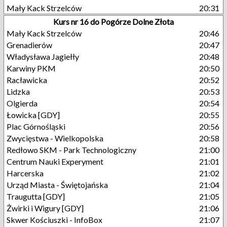
Mały Kack Strzelców
20:31
Kurs nr 16 do Pogórze Dolne Złota
Mały Kack Strzelców
20:46
Grenadierów
20:47
Władysława Jagiełły
20:48
Karwiny PKM
20:50
Racławicka
20:52
Lidzka
20:53
Olgierda
20:54
Łowicka [GDY]
20:55
Plac Górnośląski
20:56
Zwycięstwa - Wielkopolska
20:58
Redłowo SKM - Park Technologiczny
21:00
Centrum Nauki Experyment
21:01
Harcerska
21:02
Urząd Miasta - Świętojańska
21:04
Traugutta [GDY]
21:05
Żwirki i Wigury [GDY]
21:06
Skwer Kościuszki - InfoBox
21:07