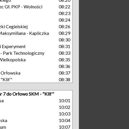
c Gł. PKP - Wolności
08:22
08:23
08:24
ki Cegielskiej
08:26
aksymiliana - Kapliczka
08:29
08:30
i Experyment
08:31
 Park Technologiczny
08:33
Wielkopolska
08:35
08:36
 Orłowska
08:37
"Klif"
08:38
nr 7 do Orłowo SKM - "Klif"
sa
10:01
10:02
10:03
ńska
10:04
rum
10:07