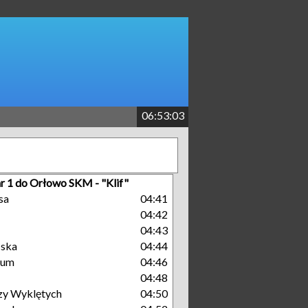
06:53:04
nr 1 do Orłowo SKM - "Klif"
sa
04:41
04:42
04:43
ńska
04:44
rum
04:46
04:48
zy Wyklętych
04:50