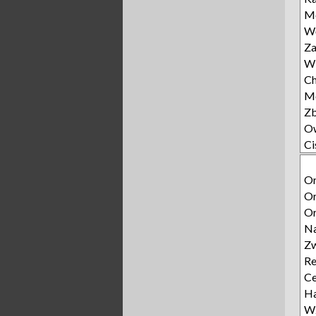
Mo
Wę
Za
Wi
Ch
Mo
Z
O
Ci
Or
Or
Or
N
Zw
Re
Ce
Ha
Wz