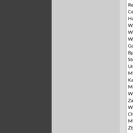
Re
Ce
Ha
Wz
W
W
Gd
Bp
St
Un
Mi
Ka
Mo
Wę
Za
Wi
Ch
Mo
Z