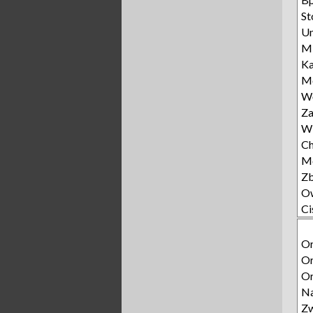
St
Un
Mi
Ka
Mo
Wę
Za
Wi
Ch
Mo
Z
O
Ci
Or
Or
Or
N
Zw