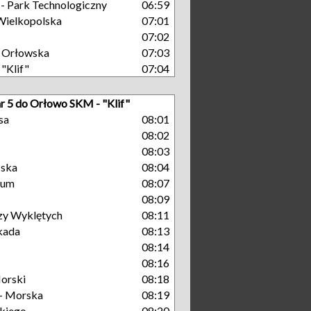
 Park Technologiczny
06:59
Wielkopolska
07:01
07:02
 Orłowska
07:03
"Klif"
07:04
nr 5 do Orłowo SKM - "Klif"
sa
08:01
08:02
08:03
ńska
08:04
rum
08:07
08:09
zy Wyklętych
08:11
kada
08:13
08:14
08:16
orski
08:18
- Morska
08:19
kiego
08:20