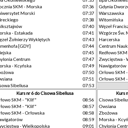
ocznia SKM - Morska
07:36
Gdynia Dworze
iwersytet Morski
07:37
Warszawska
reckiego
07:38
Witomińska
lksztajnów
07:40
Węzeł Francisz
rska - Estakada
07:41
Wzgórze Św. M
zeł Żołnierzy Wyklętych
07:43
Harcerska
menhofa [GDY]
07:44
Centrum Nauk
ejska
07:45
Redłowo SKM -
ylonia Centrum
07:47
Zwycięstwa - 
rska - Kcyńska
07:49
Nawigatorów
bożowa
07:50
Orłowo SKM -
wsiana
07:51
Orłowo SKM - 
sowa Sibeliusa
07:53
Kurs nr 6 do Cisowa Sibeliusa
Kurs 
łowo SKM - "Klif"
08:56
Cisowa Sibeliu
łowo SKM - "Klif"
08:57
Owsiana
łowo SKM - Orłowska
08:58
Zbożowa
awigatorów
08:59
Morska - Kcy
ycięstwa - Wielkopolska
09:01
Chylonia Cent