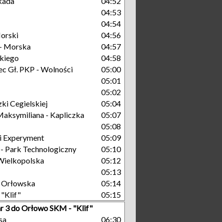
kada
04:52
04:53
04:54
orski
04:56
- Morska
04:57
kiego
04:58
c Gł. PKP - Wolności
05:00
05:01
05:02
ki Cegielskiej
05:04
aksymiliana - Kapliczka
05:07
05:08
i Experyment
05:09
 Park Technologiczny
05:10
Wielkopolska
05:12
05:13
 Orłowska
05:14
"Klif"
05:15
nr 3 do Orłowo SKM - "Klif"
sa
06:30