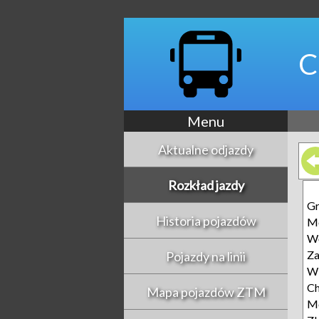
C
Menu
Aktualne odjazdy
Rozkład jazdy
G
Historia pojazdów
Mo
Wę
Za
Pojazdy na linii
Wi
Ch
Mapa pojazdów ZTM
Mo