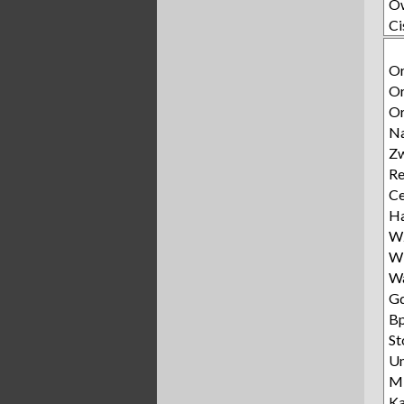
O
Ci
Or
Or
Or
N
Zw
Re
Ce
Ha
Wz
W
W
Gd
Bp
St
Un
Mi
Ka