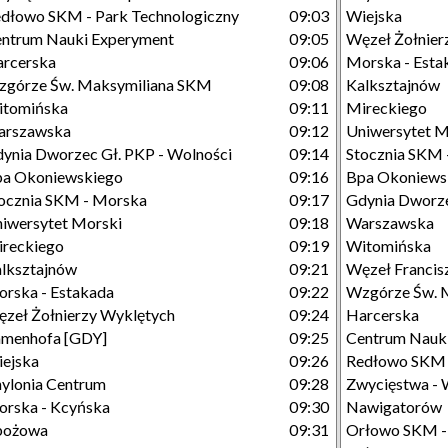
dłowo SKM - Park Technologiczny
09:03
Wiejska
ntrum Nauki Experyment
09:05
Węzeł Żołnier
rcerska
09:06
Morska - Esta
górze Św. Maksymiliana SKM
09:08
Kalksztajnów
itomińska
09:11
Mireckiego
arszawska
09:12
Uniwersytet M
ynia Dworzec Gł. PKP - Wolności
09:14
Stocznia SKM 
a Okoniewskiego
09:16
Bpa Okoniews
ocznia SKM - Morska
09:17
Gdynia Dworze
iwersytet Morski
09:18
Warszawska
reckiego
09:19
Witomińska
lksztajnów
09:21
Węzeł Francisz
rska - Estakada
09:22
Wzgórze Św. M
zeł Żołnierzy Wyklętych
09:24
Harcerska
menhofa [GDY]
09:25
Centrum Nauk
ejska
09:26
Redłowo SKM -
ylonia Centrum
09:28
Zwycięstwa - 
rska - Kcyńska
09:30
Nawigatorów
bożowa
09:31
Orłowo SKM -