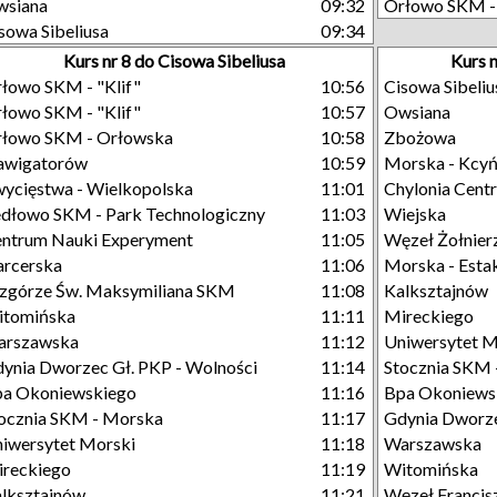
wsiana
09:32
Orłowo SKM - 
sowa Sibeliusa
09:34
Kurs nr 8 do Cisowa Sibeliusa
Kurs 
łowo SKM - "Klif"
10:56
Cisowa Sibeliu
łowo SKM - "Klif"
10:57
Owsiana
łowo SKM - Orłowska
10:58
Zbożowa
awigatorów
10:59
Morska - Kcy
ycięstwa - Wielkopolska
11:01
Chylonia Cent
dłowo SKM - Park Technologiczny
11:03
Wiejska
ntrum Nauki Experyment
11:05
Węzeł Żołnier
rcerska
11:06
Morska - Esta
górze Św. Maksymiliana SKM
11:08
Kalksztajnów
itomińska
11:11
Mireckiego
arszawska
11:12
Uniwersytet M
ynia Dworzec Gł. PKP - Wolności
11:14
Stocznia SKM 
a Okoniewskiego
11:16
Bpa Okoniews
ocznia SKM - Morska
11:17
Gdynia Dworze
iwersytet Morski
11:18
Warszawska
reckiego
11:19
Witomińska
lksztajnów
11:21
Węzeł Francisz