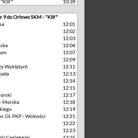
"Klif"
10:39
nr 9 do Orłowo SKM - "Klif"
sa
12:01
12:02
12:03
ńska
12:04
rum
12:07
12:09
zy Wyklętych
12:11
kada
12:13
12:14
12:15
orski
12:17
- Morska
12:18
kiego
12:19
c Gł. PKP - Wolności
12:21
12:22
12:23
ki Cegielskiej
12:25