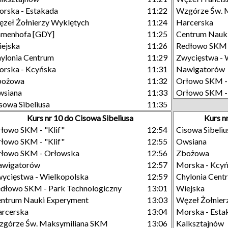
rska - Estakada
11:22
Wzgórze Św. M
zeł Żołnierzy Wyklętych
11:24
Harcerska
menhofa [GDY]
11:25
Centrum Nauk
ejska
11:26
Redłowo SKM -
ylonia Centrum
11:29
Zwycięstwa - 
rska - Kcyńska
11:31
Nawigatorów
bożowa
11:32
Orłowo SKM -
wsiana
11:33
Orłowo SKM - 
sowa Sibeliusa
11:35
Kurs nr 10 do Cisowa Sibeliusa
Kurs n
łowo SKM - "Klif"
12:54
Cisowa Sibeliu
łowo SKM - "Klif"
12:55
Owsiana
łowo SKM - Orłowska
12:56
Zbożowa
awigatorów
12:57
Morska - Kcy
ycięstwa - Wielkopolska
12:59
Chylonia Cent
dłowo SKM - Park Technologiczny
13:01
Wiejska
ntrum Nauki Experyment
13:03
Węzeł Żołnier
rcerska
13:04
Morska - Esta
górze Św. Maksymiliana SKM
13:06
Kalksztajnów