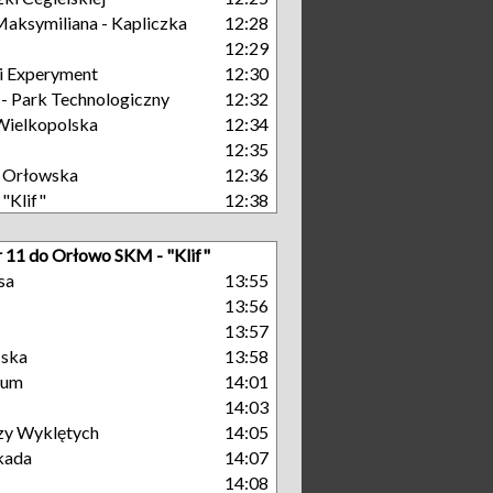
aksymiliana - Kapliczka
12:28
12:29
i Experyment
12:30
 Park Technologiczny
12:32
Wielkopolska
12:34
12:35
 Orłowska
12:36
"Klif"
12:38
r 11 do Orłowo SKM - "Klif"
sa
13:55
13:56
13:57
ńska
13:58
rum
14:01
14:03
zy Wyklętych
14:05
kada
14:07
14:08