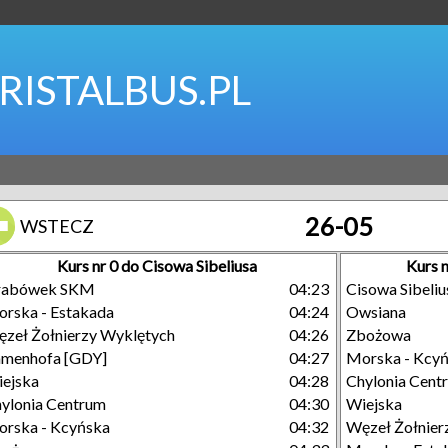
RISTALBUS.PL
26-05
WSTECZ
Kurs nr 0 do Cisowa Sibeliusa
Kurs 
rabówek SKM
04:23
Cisowa Sibeliu
rska - Estakada
04:24
Owsiana
zeł Żołnierzy Wyklętych
04:26
Zbożowa
menhofa [GDY]
04:27
Morska - Kcy
ejska
04:28
Chylonia Cent
ylonia Centrum
04:30
Wiejska
rska - Kcyńska
04:32
Węzeł Żołnier