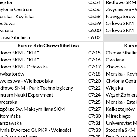
ejska
05:54
Redłowo SKM -
ylonia Centrum
05:56
Zwycięstwa - 
rska - Kcyńska
05:58
Nawigatorów
bożowa
05:59
Orłowo SKM -
wsiana
06:00
Orłowo SKM - 
sowa Sibeliusa
06:02
Kurs nr 4 do Cisowa Sibeliusa
Kurs 
łowo SKM - "Klif"
07:15
Cisowa Sibeliu
łowo SKM - "Klif"
07:16
Owsiana
łowo SKM - Orłowska
07:17
Zbożowa
awigatorów
07:18
Morska - Kcy
ycięstwa - Wielkopolska
07:20
Chylonia Cent
dłowo SKM - Park Technologiczny
07:22
Wiejska
ntrum Nauki Experyment
07:24
Węzeł Żołnier
rcerska
07:25
Morska - Esta
górze Św. Maksymiliana SKM
07:27
Kalksztajnów
itomińska
07:30
Mireckiego
arszawska
07:31
Uniwersytet M
ynia Dworzec Gł. PKP - Wolności
07:33
Stocznia SKM 
a Okoniewskiego
07:35
Bpa Okoniews