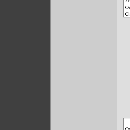
Z
O
Ci
Or