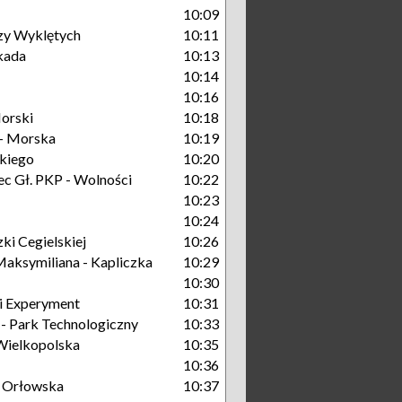
10:09
zy Wyklętych
10:11
kada
10:13
10:14
10:16
orski
10:18
- Morska
10:19
kiego
10:20
c Gł. PKP - Wolności
10:22
10:23
10:24
ki Cegielskiej
10:26
aksymiliana - Kapliczka
10:29
10:30
i Experyment
10:31
 Park Technologiczny
10:33
Wielkopolska
10:35
10:36
 Orłowska
10:37