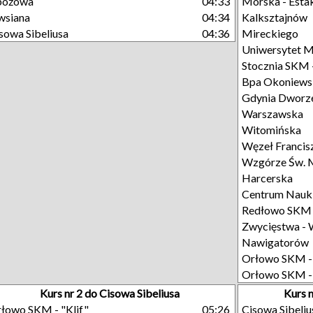
bożowa
04:33
Morska - Esta
wsiana
04:34
Kalksztajnów
sowa Sibeliusa
04:36
Mireckiego
Uniwersytet M
Stocznia SKM 
Bpa Okoniews
Gdynia Dworze
Warszawska
Witomińska
Węzeł Francisz
Wzgórze Św. M
Harcerska
Centrum Nauk
Redłowo SKM -
Zwycięstwa - 
Nawigatorów
Orłowo SKM -
Orłowo SKM - 
Kurs nr 2 do Cisowa Sibeliusa
Kurs 
łowo SKM - "Klif"
05:26
Cisowa Sibeliu