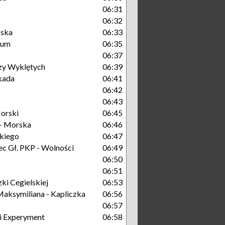
06:31
06:32
ńska
06:33
rum
06:35
06:37
zy Wyklętych
06:39
kada
06:41
06:42
06:43
orski
06:45
- Morska
06:46
kiego
06:47
c Gł. PKP - Wolności
06:49
06:50
06:51
ki Cegielskiej
06:53
aksymiliana - Kapliczka
06:56
06:57
i Experyment
06:58