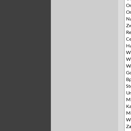
Or
Or
N
Zw
Re
Ce
Ha
Wz
W
W
Gd
Bp
St
Un
Mi
Ka
Mo
Wę
Za