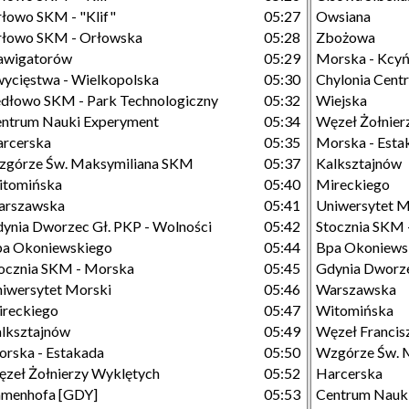
łowo SKM - "Klif"
05:27
Owsiana
łowo SKM - Orłowska
05:28
Zbożowa
awigatorów
05:29
Morska - Kcy
ycięstwa - Wielkopolska
05:30
Chylonia Cent
dłowo SKM - Park Technologiczny
05:32
Wiejska
ntrum Nauki Experyment
05:34
Węzeł Żołnier
rcerska
05:35
Morska - Esta
górze Św. Maksymiliana SKM
05:37
Kalksztajnów
itomińska
05:40
Mireckiego
arszawska
05:41
Uniwersytet M
ynia Dworzec Gł. PKP - Wolności
05:42
Stocznia SKM 
a Okoniewskiego
05:44
Bpa Okoniews
ocznia SKM - Morska
05:45
Gdynia Dworze
iwersytet Morski
05:46
Warszawska
reckiego
05:47
Witomińska
lksztajnów
05:49
Węzeł Francisz
rska - Estakada
05:50
Wzgórze Św. M
zeł Żołnierzy Wyklętych
05:52
Harcerska
menhofa [GDY]
05:53
Centrum Nauk