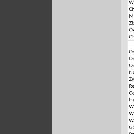
Wi
Ch
Mo
Z
O
Ci
Or
Or
Or
N
Zw
Re
Ce
Ha
Wz
W
W
Gd
Bp