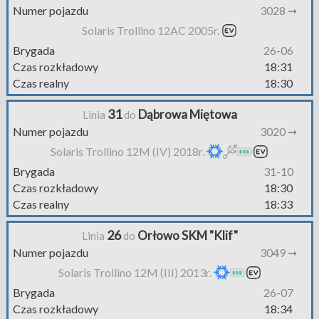
Numer pojazdu
3028 ➞
Solaris Trollino 12AC 2005r.
Brygada
26-06
Czas rozkładowy
18:31
Czas realny
18:30
31
Dąbrowa Miętowa
Linia
do
Numer pojazdu
3020 ➞
Solaris Trollino 12M (IV) 2018r.
Brygada
31-10
Czas rozkładowy
18:30
Czas realny
18:33
26
Orłowo SKM "Klif"
Linia
do
Numer pojazdu
3049 ➞
Solaris Trollino 12M (III) 2013r.
Brygada
26-07
Czas rozkładowy
18:34