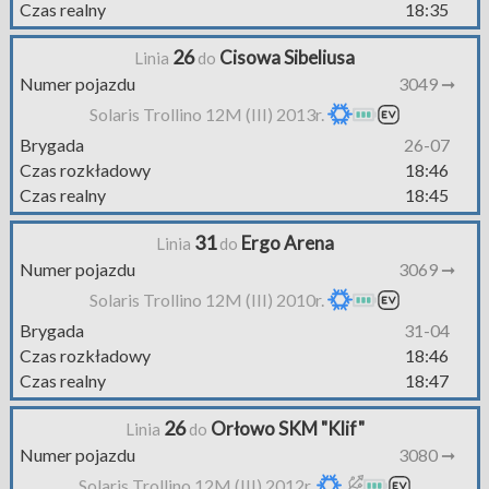
Czas realny
18:35
26
Cisowa Sibeliusa
Linia
do
Numer pojazdu
3049 ➞
Solaris Trollino 12M (III) 2013r.
Brygada
26-07
Czas rozkładowy
18:46
Czas realny
18:45
31
Ergo Arena
Linia
do
Numer pojazdu
3069 ➞
Solaris Trollino 12M (III) 2010r.
Brygada
31-04
Czas rozkładowy
18:46
Czas realny
18:47
26
Orłowo SKM "Klif"
Linia
do
Numer pojazdu
3080 ➞
Solaris Trollino 12M (III) 2012r.