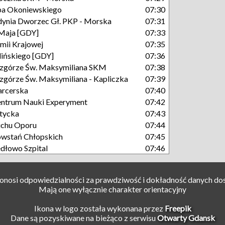
a Okoniewskiego
07:30
ynia Dworzec Gł. PKP - Morska
07:31
Maja [GDY]
07:33
mii Krajowej
07:35
lińskiego [GDY]
07:36
górze Św. Maksymiliana SKM
07:38
górze Św. Maksymiliana - Kapliczka
07:39
rcerska
07:40
ntrum Nauki Experyment
07:42
tycka
07:43
chu Oporu
07:44
wstań Chłopskich
07:45
dłowo Szpital
07:46
ponosi odpowiedzialności za prawdziwość i dokładność danych do
Mają one wyłącznie charakter orientacyjny
Ikona w logo została wykonana przez
Freepik
Dane są pozyskiwane na bieżąco z serwisu
Otwarty Gdansk