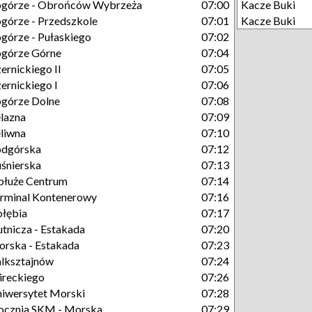
górze - Obrońców Wybrzeża
07:00
Kacze Buki
górze - Przedszkole
07:01
Kacze Buki
górze - Pułaskiego
07:02
górze Górne
07:04
ernickiego II
07:05
ernickiego I
07:06
górze Dolne
07:08
lazna
07:09
liwna
07:10
odgórska
07:12
śnierska
07:13
łuże Centrum
07:14
rminal Kontenerowy
07:16
łębia
07:17
tnicza - Estakada
07:20
rska - Estakada
07:23
lksztajnów
07:24
reckiego
07:26
iwersytet Morski
07:28
ocznia SKM - Morska
07:29