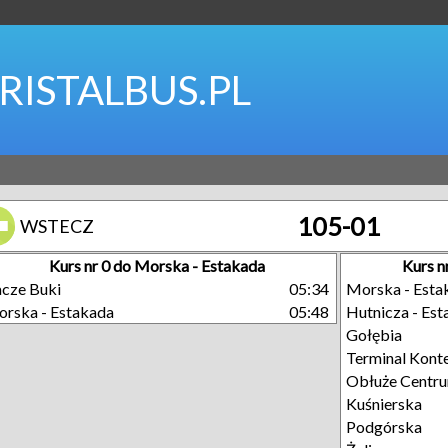
RISTALBUS.PL
105-01
WSTECZ
Kurs nr 0 do Morska - Estakada
Kurs n
cze Buki
05:34
Morska - Esta
rska - Estakada
05:48
Hutnicza - Es
Gołębia
Terminal Kont
Obłuże Centr
Kuśnierska
Podgórska