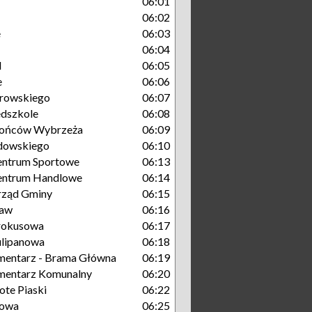
06:01
06:02
e
06:03
06:04
I
06:05
e
06:06
browskiego
06:07
edszkole
06:08
rońców Wybrzeża
06:09
rdowskiego
06:10
entrum Sportowe
06:13
entrum Handlowe
06:14
rząd Gminy
06:15
taw
06:16
rokusowa
06:17
ulipanowa
06:18
mentarz - Brama Główna
06:19
mentarz Komunalny
06:20
ote Piaski
06:22
zowa
06:25