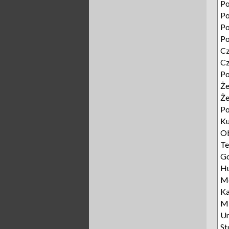
Po
Po
Po
Po
Cz
Cz
Po
Że
Że
P
Ku
Ob
Te
Go
Hu
Mo
Ka
Mi
Un
St