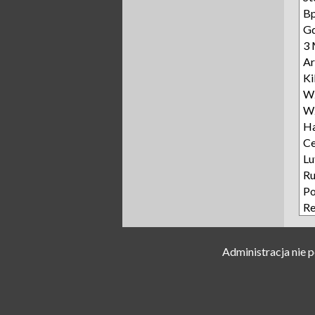
Bp
Gd
3 
Ar
Ki
Wz
Wz
Ha
Ce
Lu
Ru
Po
Re
Administracja nie 