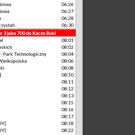
zbowa
06:26
dowa
06:27
a
06:28
rzystań
06:30
nr 3 jako 700 do Kacze Buki
al
08:01
pskich
08:02
 Park Technologiczny
08:04
Wielkopolska
08:06
ki
08:08
]
08:10
08:11
08:12
08:13
08:15
08:16
08:17
DY]
08:18
DY]
08:22