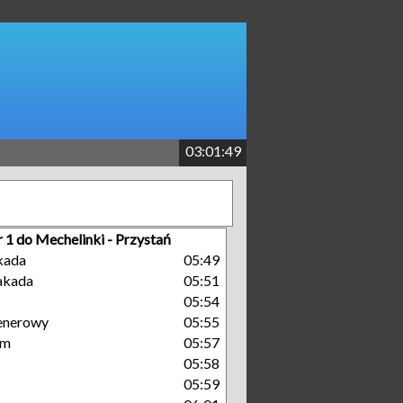
03:01:49
r 1 do Mechelinki - Przystań
kada
05:49
takada
05:51
05:54
enerowy
05:55
um
05:57
05:58
05:59