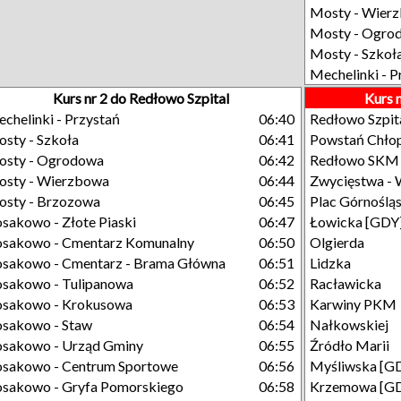
Mosty - Wier
Mosty - Ogro
Mosty - Szkoł
Mechelinki - P
Kurs nr 2 do Redłowo Szpital
Kurs 
chelinki - Przystań
06:40
Redłowo Szpit
sty - Szkoła
06:41
Powstań Chło
sty - Ogrodowa
06:42
Redłowo SKM -
sty - Wierzbowa
06:44
Zwycięstwa - 
sty - Brzozowa
06:45
Plac Górnośląs
sakowo - Złote Piaski
06:47
Łowicka [GDY
sakowo - Cmentarz Komunalny
06:50
Olgierda
sakowo - Cmentarz - Brama Główna
06:51
Lidzka
sakowo - Tulipanowa
06:52
Racławicka
sakowo - Krokusowa
06:53
Karwiny PKM
sakowo - Staw
06:54
Nałkowskiej
sakowo - Urząd Gminy
06:55
Źródło Marii
sakowo - Centrum Sportowe
06:56
Myśliwska [G
sakowo - Gryfa Pomorskiego
06:58
Krzemowa [G