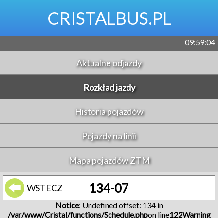
CRISTALBUS.PL
09:59:04
Aktualne odjazdy
Rozkład jazdy
Historia pojazdów
Pojazdy na linii
Mapa pojazdów ZTM
134-07
WSTECZ
Notice
: Undefined offset: 134 in
/var/www/Cristal/functions/Schedule.php
on line
122
Warning