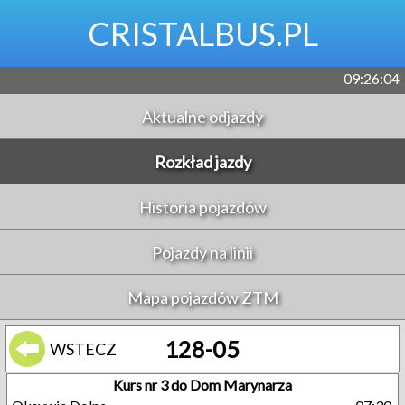
CRISTALBUS.PL
09:26:04
Aktualne odjazdy
Rozkład jazdy
Historia pojazdów
Pojazdy na linii
Mapa pojazdów ZTM
128-05
WSTECZ
Kurs nr 3 do Dom Marynarza