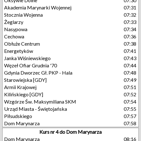
Oksywie Dolne
07:30
Akademia Marynarki Wojennej
07:31
Stocznia Wojenna
07:32
Żeglarzy
07:33
Nasypowa
07:34
Cechowa
07:36
Obłuże Centrum
07:38
Energetyków
07:41
Janka Wiśniewskiego
07:43
Węzeł Ofiar Grudnia '70
07:44
Gdynia Dworzec Gł. PKP - Hala
07:48
Starowiejska [GDY]
07:49
Armii Krajowej
07:51
Kilińskiego [GDY]
07:52
Wzgórze Św. Maksymiliana SKM
07:54
Urząd Miasta - Świętojańska
07:55
Piłsudskiego
07:57
Dom Marynarza
07:58
Kurs nr 4 do Dom Marynarza
Dom Marynarza
08:16