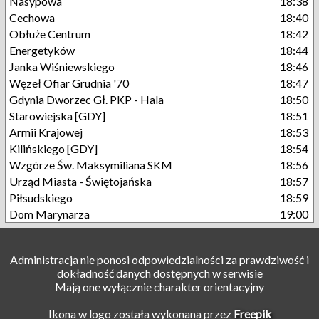
Nasypowa
18:38
Cechowa
18:40
Obłuże Centrum
18:42
Energetyków
18:44
Janka Wiśniewskiego
18:46
Węzeł Ofiar Grudnia '70
18:47
Gdynia Dworzec Gł. PKP - Hala
18:50
Starowiejska [GDY]
18:51
Armii Krajowej
18:53
Kilińskiego [GDY]
18:54
Wzgórze Św. Maksymiliana SKM
18:56
Urząd Miasta - Świętojańska
18:57
Piłsudskiego
18:59
Dom Marynarza
19:00
Administracja nie ponosi odpowiedzialności za prawdziwość i
dokładność danych dostępnych w serwisie
Mają one wyłącznie charakter orientacyjny
Ikona w logo została wykonana przez
Freepik