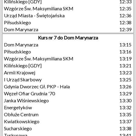
Kilińskiego [GDY]
12:33
Wzgórze Św. Maksymiliana SKM
12:35
Urząd Miasta - Świętojańska
12:36
Piłsudskiego
12:38
Dom Marynarza
12:39
Kurs nr 7 do Dom Marynarza
Dom Marynarza
13:15
Piłsudskiego
13:16
Wzgórze Św. Maksymiliana SKM
13:19
Kilińskiego [GDY]
13:21
Armii Krajowej
13:23
I Urząd Skarbowy
13:25
Gdynia Dworzec Gł. PKP - Hala
13:26
Węzeł Ofiar Grudnia '70
13:29
Janka Wiśniewskiego
13:30
Energetyków
13:32
Obłuże Centrum
13:35
Kwiatkowskiego
13:37
Sucharskiego
13:38
Turkusowa
13:41