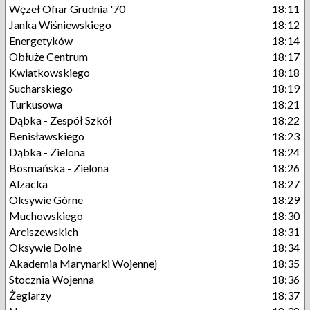
Węzeł Ofiar Grudnia '70
18:11
Janka Wiśniewskiego
18:12
Energetyków
18:14
Obłuże Centrum
18:17
Kwiatkowskiego
18:18
Sucharskiego
18:19
Turkusowa
18:21
Dąbka - Zespół Szkół
18:22
Benisławskiego
18:23
Dąbka - Zielona
18:24
Bosmańska - Zielona
18:26
Alzacka
18:27
Oksywie Górne
18:29
Muchowskiego
18:30
Arciszewskich
18:31
Oksywie Dolne
18:34
Akademia Marynarki Wojennej
18:35
Stocznia Wojenna
18:36
Żeglarzy
18:37