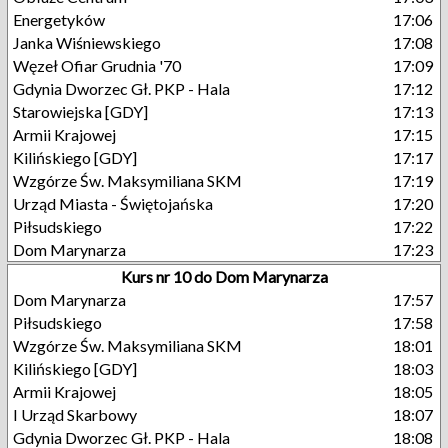
Energetyków
17:06
Janka Wiśniewskiego
17:08
Węzeł Ofiar Grudnia '70
17:09
Gdynia Dworzec Gł. PKP - Hala
17:12
Starowiejska [GDY]
17:13
Armii Krajowej
17:15
Kilińskiego [GDY]
17:17
Wzgórze Św. Maksymiliana SKM
17:19
Urząd Miasta - Świętojańska
17:20
Piłsudskiego
17:22
Dom Marynarza
17:23
Kurs nr 10 do Dom Marynarza
Dom Marynarza
17:57
Piłsudskiego
17:58
Wzgórze Św. Maksymiliana SKM
18:01
Kilińskiego [GDY]
18:03
Armii Krajowej
18:05
I Urząd Skarbowy
18:07
Gdynia Dworzec Gł. PKP - Hala
18:08