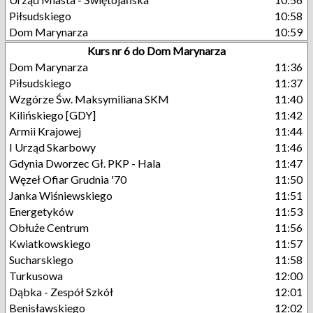
Piłsudskiego
10:58
Dom Marynarza
10:59
Kurs nr 6 do Dom Marynarza
Dom Marynarza
11:36
Piłsudskiego
11:37
Wzgórze Św. Maksymiliana SKM
11:40
Kilińskiego [GDY]
11:42
Armii Krajowej
11:44
I Urząd Skarbowy
11:46
Gdynia Dworzec Gł. PKP - Hala
11:47
Węzeł Ofiar Grudnia '70
11:50
Janka Wiśniewskiego
11:51
Energetyków
11:53
Obłuże Centrum
11:56
Kwiatkowskiego
11:57
Sucharskiego
11:58
Turkusowa
12:00
Dąbka - Zespół Szkół
12:01
Benisławskiego
12:02