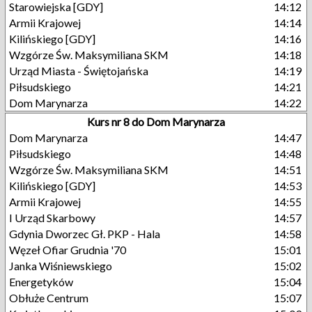
Starowiejska [GDY]
14:12
Armii Krajowej
14:14
Kilińskiego [GDY]
14:16
Wzgórze Św. Maksymiliana SKM
14:18
Urząd Miasta - Świętojańska
14:19
Piłsudskiego
14:21
Dom Marynarza
14:22
Kurs nr 8 do Dom Marynarza
Dom Marynarza
14:47
Piłsudskiego
14:48
Wzgórze Św. Maksymiliana SKM
14:51
Kilińskiego [GDY]
14:53
Armii Krajowej
14:55
I Urząd Skarbowy
14:57
Gdynia Dworzec Gł. PKP - Hala
14:58
Węzeł Ofiar Grudnia '70
15:01
Janka Wiśniewskiego
15:02
Energetyków
15:04
Obłuże Centrum
15:07