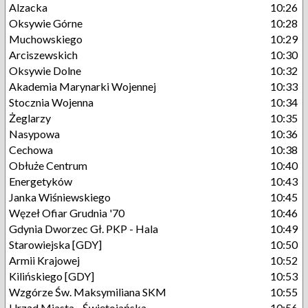
Alzacka
10:26
Oksywie Górne
10:28
Muchowskiego
10:29
Arciszewskich
10:30
Oksywie Dolne
10:32
Akademia Marynarki Wojennej
10:33
Stocznia Wojenna
10:34
Żeglarzy
10:35
Nasypowa
10:36
Cechowa
10:38
Obłuże Centrum
10:40
Energetyków
10:43
Janka Wiśniewskiego
10:45
Węzeł Ofiar Grudnia '70
10:46
Gdynia Dworzec Gł. PKP - Hala
10:49
Starowiejska [GDY]
10:50
Armii Krajowej
10:52
Kilińskiego [GDY]
10:53
Wzgórze Św. Maksymiliana SKM
10:55
Urząd Miasta - Świętojańska
10:56