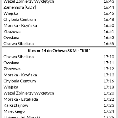
Węzeł Żołnierzy Wyklętych
16:43
Zamenhofa [GDY]
16:44
Wiejska
16:45
Chylonia Centrum
16:48
Morska - Kcyńska
16:50
Zbożowa
16:51
Owsiana
16:53
Cisowa Sibeliusa
16:55
Kurs nr 14 do Orłowo SKM - "Klif"
Cisowa Sibeliusa
17:10
Owsiana
17:11
Zbożowa
17:12
Morska - Kcyńska
17:13
Chylonia Centrum
17:16
Wiejska
17:18
Węzeł Żołnierzy Wyklętych
17:20
Morska - Estakada
17:22
Kalksztajnów
17:23
Mireckiego
17:24
Uniwersytet Morski
17:26