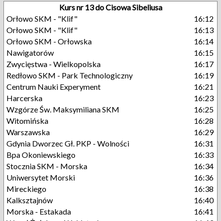
Kurs nr 13 do Cisowa Sibeliusa
Orłowo SKM - "Klif"
16:12
Orłowo SKM - "Klif"
16:13
Orłowo SKM - Orłowska
16:14
Nawigatorów
16:15
Zwycięstwa - Wielkopolska
16:17
Redłowo SKM - Park Technologiczny
16:19
Centrum Nauki Experyment
16:21
Harcerska
16:23
Wzgórze Św. Maksymiliana SKM
16:25
Witomińska
16:28
Warszawska
16:29
Gdynia Dworzec Gł. PKP - Wolności
16:31
Bpa Okoniewskiego
16:33
Stocznia SKM - Morska
16:34
Uniwersytet Morski
16:36
Mireckiego
16:38
Kalksztajnów
16:40
Morska - Estakada
16:41