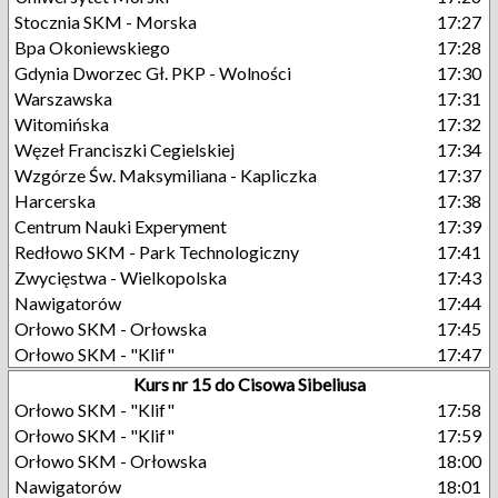
Stocznia SKM - Morska
17:27
Bpa Okoniewskiego
17:28
Gdynia Dworzec Gł. PKP - Wolności
17:30
Warszawska
17:31
Witomińska
17:32
Węzeł Franciszki Cegielskiej
17:34
Wzgórze Św. Maksymiliana - Kapliczka
17:37
Harcerska
17:38
Centrum Nauki Experyment
17:39
Redłowo SKM - Park Technologiczny
17:41
Zwycięstwa - Wielkopolska
17:43
Nawigatorów
17:44
Orłowo SKM - Orłowska
17:45
Orłowo SKM - "Klif"
17:47
Kurs nr 15 do Cisowa Sibeliusa
Orłowo SKM - "Klif"
17:58
Orłowo SKM - "Klif"
17:59
Orłowo SKM - Orłowska
18:00
Nawigatorów
18:01