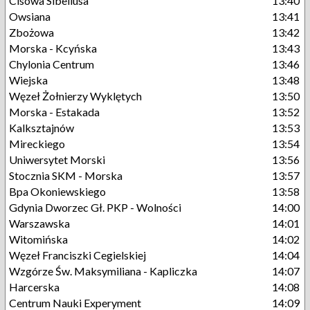
Cisowa Sibeliusa
13:40
Owsiana
13:41
Zbożowa
13:42
Morska - Kcyńska
13:43
Chylonia Centrum
13:46
Wiejska
13:48
Węzeł Żołnierzy Wyklętych
13:50
Morska - Estakada
13:52
Kalksztajnów
13:53
Mireckiego
13:54
Uniwersytet Morski
13:56
Stocznia SKM - Morska
13:57
Bpa Okoniewskiego
13:58
Gdynia Dworzec Gł. PKP - Wolności
14:00
Warszawska
14:01
Witomińska
14:02
Węzeł Franciszki Cegielskiej
14:04
Wzgórze Św. Maksymiliana - Kapliczka
14:07
Harcerska
14:08
Centrum Nauki Experyment
14:09