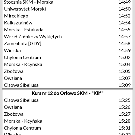
Stocznia SKM - Morska
14:49
Uniwersytet Morski
14:50
Mireckiego
14:52
Kalksztajnów
14:54
Morska - Estakada
14:55
Węzeł Żołnierzy Wyklętych
14:57
Zamenhofa [GDY]
14:58
Wiejska
14:59
Chylonia Centrum
15:02
Morska - Kcyńska
15:04
Zbożowa
15:05
Owsiana
15:07
Cisowa Sibeliusa
15:09
Kurs nr 12 do Orłowo SKM - "Klif"
Cisowa Sibeliusa
15:25
Owsiana
15:26
Zbożowa
15:27
Morska - Kcyńska
15:28
Chylonia Centrum
15:31
Wiejska
15:33