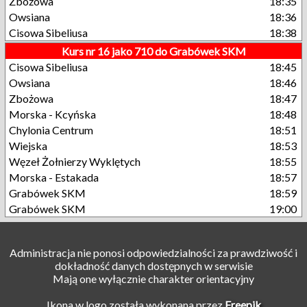
Zbożowa
18:35
Owsiana
18:36
Cisowa Sibeliusa
18:38
Kurs nr 16 jako 710 do Grabówek SKM
Cisowa Sibeliusa
18:45
Owsiana
18:46
Zbożowa
18:47
Morska - Kcyńska
18:48
Chylonia Centrum
18:51
Wiejska
18:53
Węzeł Żołnierzy Wyklętych
18:55
Morska - Estakada
18:57
Grabówek SKM
18:59
Grabówek SKM
19:00
Administracja nie ponosi odpowiedzialności za prawdziwość i
dokładność danych dostępnych w serwisie
Mają one wyłącznie charakter orientacyjny
Ikona w logo została wykonana przez
Freepik