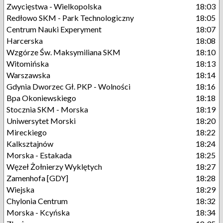
Zwycięstwa - Wielkopolska
18:03
Redłowo SKM - Park Technologiczny
18:05
Centrum Nauki Experyment
18:07
Harcerska
18:08
Wzgórze Św. Maksymiliana SKM
18:10
Witomińska
18:13
Warszawska
18:14
Gdynia Dworzec Gł. PKP - Wolności
18:16
Bpa Okoniewskiego
18:18
Stocznia SKM - Morska
18:19
Uniwersytet Morski
18:20
Mireckiego
18:22
Kalksztajnów
18:24
Morska - Estakada
18:25
Węzeł Żołnierzy Wyklętych
18:27
Zamenhofa [GDY]
18:28
Wiejska
18:29
Chylonia Centrum
18:32
Morska - Kcyńska
18:34