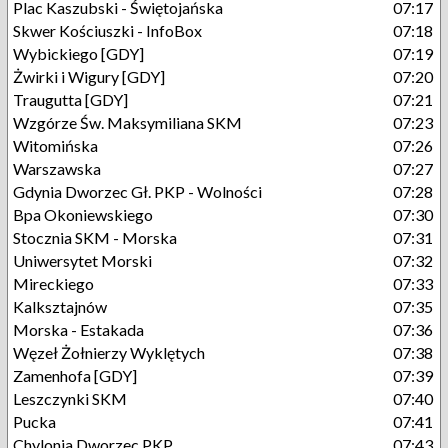
Plac Kaszubski - Świętojańska
07:17
Skwer Kościuszki - InfoBox
07:18
Wybickiego [GDY]
07:19
Żwirki i Wigury [GDY]
07:20
Traugutta [GDY]
07:21
Wzgórze Św. Maksymiliana SKM
07:23
Witomińska
07:26
Warszawska
07:27
Gdynia Dworzec Gł. PKP - Wolności
07:28
Bpa Okoniewskiego
07:30
Stocznia SKM - Morska
07:31
Uniwersytet Morski
07:32
Mireckiego
07:33
Kalksztajnów
07:35
Morska - Estakada
07:36
Węzeł Żołnierzy Wyklętych
07:38
Zamenhofa [GDY]
07:39
Leszczynki SKM
07:40
Pucka
07:41
Chylonia Dworzec PKP
07:43