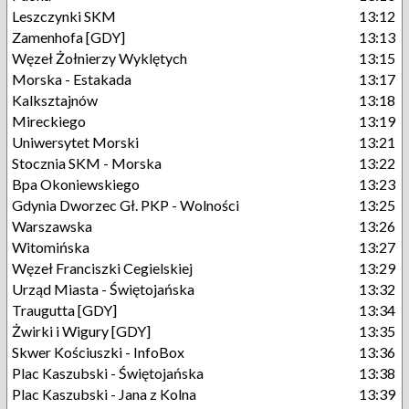
Leszczynki SKM
13:12
Zamenhofa [GDY]
13:13
Węzeł Żołnierzy Wyklętych
13:15
Morska - Estakada
13:17
Kalksztajnów
13:18
Mireckiego
13:19
Uniwersytet Morski
13:21
Stocznia SKM - Morska
13:22
Bpa Okoniewskiego
13:23
Gdynia Dworzec Gł. PKP - Wolności
13:25
Warszawska
13:26
Witomińska
13:27
Węzeł Franciszki Cegielskiej
13:29
Urząd Miasta - Świętojańska
13:32
Traugutta [GDY]
13:34
Żwirki i Wigury [GDY]
13:35
Skwer Kościuszki - InfoBox
13:36
Plac Kaszubski - Świętojańska
13:38
Plac Kaszubski - Jana z Kolna
13:39