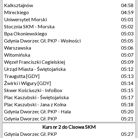
Kalksztajnów
04:58
Mireckiego
04:59
Uniwersytet Morski
05:01
Stocznia SKM - Morska
05:02
Bpa Okoniewskiego
05:03
Gdynia Dworzec Gł. PKP - Wolności
05:05
Warszawska
05:06
Witomińska
05:07
Węzeł Franciszki Cegielskiej
05:09
Urząd Miasta - Świętojańska
05:12
Traugutta [GDY]
05:13
Żwirki i Wigury [GDY]
05:14
Skwer Kościuszki - InfoBox
05:15
Plac Kaszubski - Świętojańska
05:17
Plac Kaszubski - Jana z Kolna
05:18
Gdynia Dworzec Gł. PKP - Hala
05:20
Gdynia Dworzec Gł. PKP
05:21
Kurs nr 2 do Cisowa SKM
Gdynia Dworzec Gł. PKP
05:27