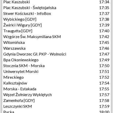
Plac Kaszubski
17:34
Plac Kaszubski - Świętojańska
17:35
Skwer Kościuszki - InfoBox
17:37
Wybickiego [GDY]
17:38
Żwirki i Wigury [GDY]
17:39
Traugutta [GDY]
17:40
Wzgórze Św. Maksymiliana SKM
17:42
Witomińska
17:45
Warszawska
17:46
Gdynia Dworzec Gł. PKP - Wolności
17:47
Bpa Okoniewskiego
17:49
Stocznia SKM - Morska
17:50
Uniwersytet Morski
17:51
Mireckiego
17:52
Kalksztajnów
17:54
Morska - Estakada
17:55
Węzeł Żołnierzy Wyklętych
17:57
Zamenhofa [GDY]
17:58
Leszczynki SKM
17:59
Pucka
18:00