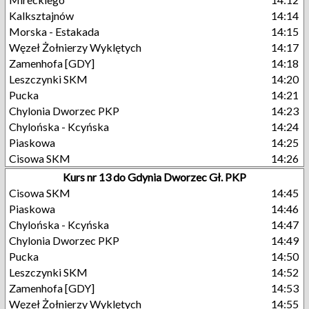
Kalksztajnów
14:14
Morska - Estakada
14:15
Węzeł Żołnierzy Wyklętych
14:17
Zamenhofa [GDY]
14:18
Leszczynki SKM
14:20
Pucka
14:21
Chylonia Dworzec PKP
14:23
Chylońska - Kcyńska
14:24
Piaskowa
14:25
Cisowa SKM
14:26
Kurs nr 13 do Gdynia Dworzec Gł. PKP
Cisowa SKM
14:45
Piaskowa
14:46
Chylońska - Kcyńska
14:47
Chylonia Dworzec PKP
14:49
Pucka
14:50
Leszczynki SKM
14:52
Zamenhofa [GDY]
14:53
Węzeł Żołnierzy Wyklętych
14:55