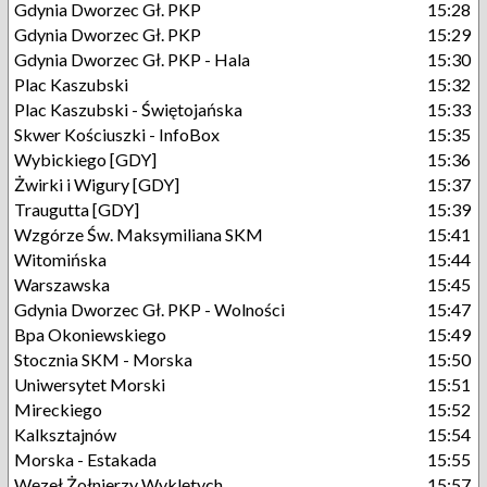
Gdynia Dworzec Gł. PKP
15:28
Gdynia Dworzec Gł. PKP
15:29
Gdynia Dworzec Gł. PKP - Hala
15:30
Plac Kaszubski
15:32
Plac Kaszubski - Świętojańska
15:33
Skwer Kościuszki - InfoBox
15:35
Wybickiego [GDY]
15:36
Żwirki i Wigury [GDY]
15:37
Traugutta [GDY]
15:39
Wzgórze Św. Maksymiliana SKM
15:41
Witomińska
15:44
Warszawska
15:45
Gdynia Dworzec Gł. PKP - Wolności
15:47
Bpa Okoniewskiego
15:49
Stocznia SKM - Morska
15:50
Uniwersytet Morski
15:51
Mireckiego
15:52
Kalksztajnów
15:54
Morska - Estakada
15:55
Węzeł Żołnierzy Wyklętych
15:57