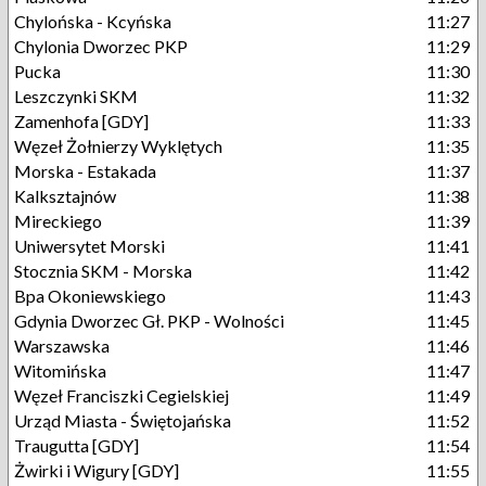
Chylońska - Kcyńska
11:27
Chylonia Dworzec PKP
11:29
Pucka
11:30
Leszczynki SKM
11:32
Zamenhofa [GDY]
11:33
Węzeł Żołnierzy Wyklętych
11:35
Morska - Estakada
11:37
Kalksztajnów
11:38
Mireckiego
11:39
Uniwersytet Morski
11:41
Stocznia SKM - Morska
11:42
Bpa Okoniewskiego
11:43
Gdynia Dworzec Gł. PKP - Wolności
11:45
Warszawska
11:46
Witomińska
11:47
Węzeł Franciszki Cegielskiej
11:49
Urząd Miasta - Świętojańska
11:52
Traugutta [GDY]
11:54
Żwirki i Wigury [GDY]
11:55