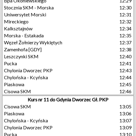
Bpa Okoniewskiego
12:29
Stocznia SKM - Morska
12:30
Uniwersytet Morski
12:31
Mireckiego
12:32
Kalksztajnów
12:34
Morska - Estakada
12:35
Węzeł Żołnierzy Wyklętych
12:37
Zamenhofa [GDY]
12:38
Leszczynki SKM
12:40
Pucka
12:41
Chylonia Dworzec PKP
12:43
Chylońska - Kcyńska
12:44
Piaskowa
12:45
Cisowa SKM
12:46
Kurs nr 11 do Gdynia Dworzec Gł. PKP
Cisowa SKM
13:05
Piaskowa
13:06
Chylońska - Kcyńska
13:07
Chylonia Dworzec PKP
13:09
Pucka
13:10