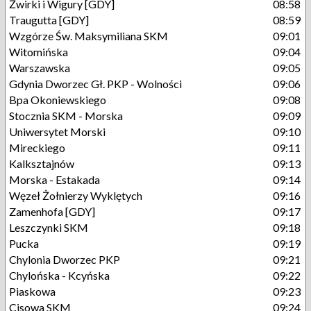
Żwirki i Wigury [GDY]
08:58
Traugutta [GDY]
08:59
Wzgórze Św. Maksymiliana SKM
09:01
Witomińska
09:04
Warszawska
09:05
Gdynia Dworzec Gł. PKP - Wolności
09:06
Bpa Okoniewskiego
09:08
Stocznia SKM - Morska
09:09
Uniwersytet Morski
09:10
Mireckiego
09:11
Kalksztajnów
09:13
Morska - Estakada
09:14
Węzeł Żołnierzy Wyklętych
09:16
Zamenhofa [GDY]
09:17
Leszczynki SKM
09:18
Pucka
09:19
Chylonia Dworzec PKP
09:21
Chylońska - Kcyńska
09:22
Piaskowa
09:23
Cisowa SKM
09:24