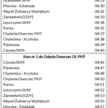
Grabówek SKM
04:29
Morska - Estakada
04:30
Węzeł Żołnierzy Wyklętych
04:32
Zamenhofa [GDY]
04:33
Leszczynki SKM
04:34
Pucka
04:35
Chylonia Dworzec PKP
04:37
Chylońska - Kcyńska
04:38
Piaskowa
04:39
Cisowa SKM
04:40
Kurs nr 1 do Gdynia Dworzec Gł. PKP
Cisowa SKM
04:46
Piaskowa
04:47
Chylońska - Kcyńska
04:48
Chylonia Dworzec PKP
04:50
Pucka
04:51
Leszczynki SKM
04:52
Zamenhofa [GDY]
04:53
Węzeł Żołnierzy Wyklętych
04:55
Morska - Estakada
04:57