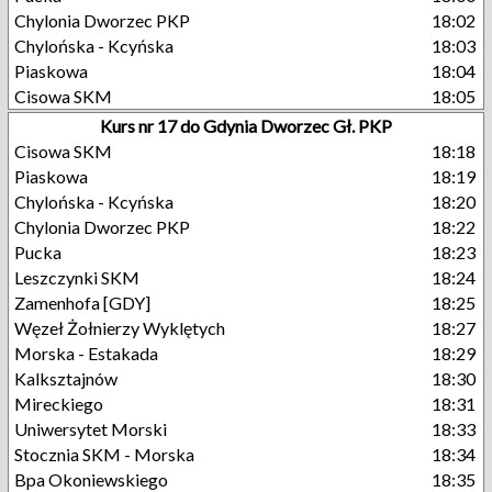
Chylonia Dworzec PKP
18:02
Chylońska - Kcyńska
18:03
Piaskowa
18:04
Cisowa SKM
18:05
Kurs nr 17 do Gdynia Dworzec Gł. PKP
Cisowa SKM
18:18
Piaskowa
18:19
Chylońska - Kcyńska
18:20
Chylonia Dworzec PKP
18:22
Pucka
18:23
Leszczynki SKM
18:24
Zamenhofa [GDY]
18:25
Węzeł Żołnierzy Wyklętych
18:27
Morska - Estakada
18:29
Kalksztajnów
18:30
Mireckiego
18:31
Uniwersytet Morski
18:33
Stocznia SKM - Morska
18:34
Bpa Okoniewskiego
18:35