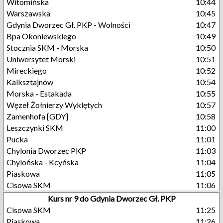
Witomińska
10:44
Warszawska
10:45
Gdynia Dworzec Gł. PKP - Wolności
10:47
Bpa Okoniewskiego
10:49
Stocznia SKM - Morska
10:50
Uniwersytet Morski
10:51
Mireckiego
10:52
Kalksztajnów
10:54
Morska - Estakada
10:55
Węzeł Żołnierzy Wyklętych
10:57
Zamenhofa [GDY]
10:58
Leszczynki SKM
11:00
Pucka
11:01
Chylonia Dworzec PKP
11:03
Chylońska - Kcyńska
11:04
Piaskowa
11:05
Cisowa SKM
11:06
Kurs nr 9 do Gdynia Dworzec Gł. PKP
Cisowa SKM
11:25
Piaskowa
11:26