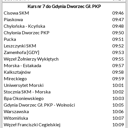
Kurs nr 7 do Gdynia Dworzec Gł. PKP
Cisowa SKM
09:46
Piaskowa
09:47
Chylońska - Kcyńska
09:48
Chylonia Dworzec PKP
09:50
Pucka
09:51
Leszczynki SKM
09:52
Zamenhofa [GDY]
09:53
Węzeł Żołnierzy Wyklętych
09:55
Morska - Estakada
09:57
Kalksztajnów
09:58
Mireckiego
09:59
Uniwersytet Morski
10:01
Stocznia SKM - Morska
10:02
Bpa Okoniewskiego
10:03
Gdynia Dworzec Gł. PKP - Wolności
10:05
Warszawska
10:06
Witomińska
10:07
Węzeł Franciszki Cegielskiej
10:09