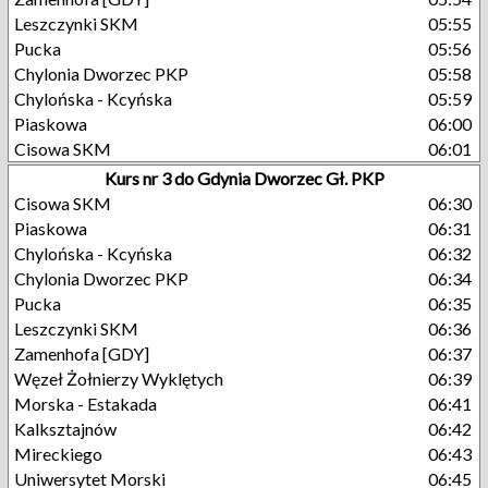
Leszczynki SKM
05:55
Pucka
05:56
Chylonia Dworzec PKP
05:58
Chylońska - Kcyńska
05:59
Piaskowa
06:00
Cisowa SKM
06:01
Kurs nr 3 do Gdynia Dworzec Gł. PKP
Cisowa SKM
06:30
Piaskowa
06:31
Chylońska - Kcyńska
06:32
Chylonia Dworzec PKP
06:34
Pucka
06:35
Leszczynki SKM
06:36
Zamenhofa [GDY]
06:37
Węzeł Żołnierzy Wyklętych
06:39
Morska - Estakada
06:41
Kalksztajnów
06:42
Mireckiego
06:43
Uniwersytet Morski
06:45