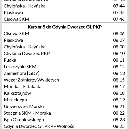
Chylońska - Kcyńska
07:44
Piaskowa
07:45
Cisowa SKM
07:46
Kurs nr 5 do Gdynia Dworzec Gł. PKP
Cisowa SKM
08:06
Piaskowa
08:07
Chylońska - Kcyńska
08:08
Chylonia Dworzec PKP
08:10
Pucka
08:11
Leszczynki SKM
08:12
Zamenhofa [GDY]
08:13
Węzeł Żołnierzy Wyklętych
08:15
Morska - Estakada
08:17
Kalksztajnów
08:18
Mireckiego
08:19
Uniwersytet Morski
08:21
Stocznia SKM - Morska
08:22
Bpa Okoniewskiego
08:23
Gdynia Dworzec Gł. PKP - Wolności
08:25