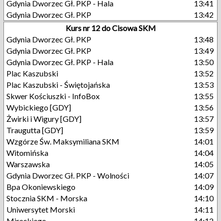
Gdynia Dworzec Gł. PKP - Hala
13:41
Gdynia Dworzec Gł. PKP
13:42
Kurs nr 12 do Cisowa SKM
Gdynia Dworzec Gł. PKP
13:48
Gdynia Dworzec Gł. PKP
13:49
Gdynia Dworzec Gł. PKP - Hala
13:50
Plac Kaszubski
13:52
Plac Kaszubski - Świętojańska
13:53
Skwer Kościuszki - InfoBox
13:55
Wybickiego [GDY]
13:56
Żwirki i Wigury [GDY]
13:57
Traugutta [GDY]
13:59
Wzgórze Św. Maksymiliana SKM
14:01
Witomińska
14:04
Warszawska
14:05
Gdynia Dworzec Gł. PKP - Wolności
14:07
Bpa Okoniewskiego
14:09
Stocznia SKM - Morska
14:10
Uniwersytet Morski
14:11
Mireckiego
14:12