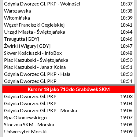
Gdynia Dworzec Gł. PKP - Wolności
18:37
Warszawska
18:38
Witomińska
18:39
Węzeł Franciszki Cegielskiej
18:41
Urząd Miasta - Świętojańska
18:44
Traugutta [GDY]
18:46
Żwirki i Wigury [GDY]
18:47
Skwer Kościuszki - InfoBox
18:48
Plac Kaszubski - Świętojańska
18:50
Plac Kaszubski - Jana z Kolna
18:51
Gdynia Dworzec Gł. PKP - Hala
18:53
Gdynia Dworzec Gł. PKP
18:54
Kurs nr 18 jako 710 do Grabówek SKM
Gdynia Dworzec Gł. PKP
19:03
Gdynia Dworzec Gł. PKP
19:04
Gdynia Dworzec Gł. PKP - Morska
19:06
Bpa Okoniewskiego
19:07
Stocznia SKM - Morska
19:08
Uniwersytet Morski
19:09