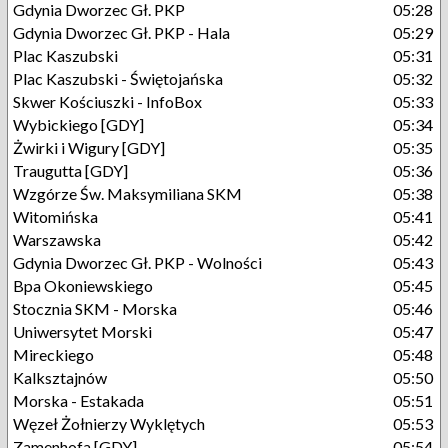
Gdynia Dworzec Gł. PKP
05:28
Gdynia Dworzec Gł. PKP - Hala
05:29
Plac Kaszubski
05:31
Plac Kaszubski - Świętojańska
05:32
Skwer Kościuszki - InfoBox
05:33
Wybickiego [GDY]
05:34
Żwirki i Wigury [GDY]
05:35
Traugutta [GDY]
05:36
Wzgórze Św. Maksymiliana SKM
05:38
Witomińska
05:41
Warszawska
05:42
Gdynia Dworzec Gł. PKP - Wolności
05:43
Bpa Okoniewskiego
05:45
Stocznia SKM - Morska
05:46
Uniwersytet Morski
05:47
Mireckiego
05:48
Kalksztajnów
05:50
Morska - Estakada
05:51
Węzeł Żołnierzy Wyklętych
05:53
Zamenhofa [GDY]
05:54