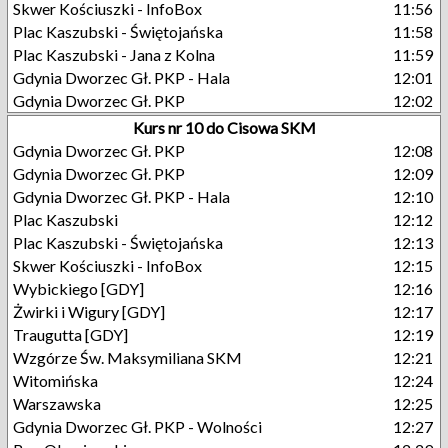
Skwer Kościuszki - InfoBox
11:56
Plac Kaszubski - Świętojańska
11:58
Plac Kaszubski - Jana z Kolna
11:59
Gdynia Dworzec Gł. PKP - Hala
12:01
Gdynia Dworzec Gł. PKP
12:02
Kurs nr 10 do Cisowa SKM
Gdynia Dworzec Gł. PKP
12:08
Gdynia Dworzec Gł. PKP
12:09
Gdynia Dworzec Gł. PKP - Hala
12:10
Plac Kaszubski
12:12
Plac Kaszubski - Świętojańska
12:13
Skwer Kościuszki - InfoBox
12:15
Wybickiego [GDY]
12:16
Żwirki i Wigury [GDY]
12:17
Traugutta [GDY]
12:19
Wzgórze Św. Maksymiliana SKM
12:21
Witomińska
12:24
Warszawska
12:25
Gdynia Dworzec Gł. PKP - Wolności
12:27