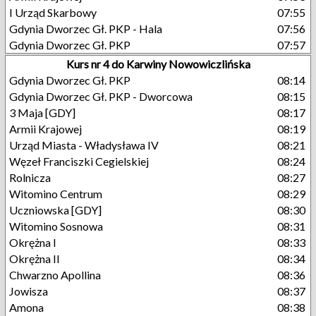
I Urząd Skarbowy
07:55
Gdynia Dworzec Gł. PKP - Hala
07:56
Gdynia Dworzec Gł. PKP
07:57
Kurs nr 4 do Karwiny Nowowiczlińska
Gdynia Dworzec Gł. PKP
08:14
Gdynia Dworzec Gł. PKP - Dworcowa
08:15
3 Maja [GDY]
08:17
Armii Krajowej
08:19
Urząd Miasta - Władysława IV
08:21
Węzeł Franciszki Cegielskiej
08:24
Rolnicza
08:27
Witomino Centrum
08:29
Uczniowska [GDY]
08:30
Witomino Sosnowa
08:31
Okrężna I
08:33
Okrężna II
08:34
Chwarzno Apollina
08:36
Jowisza
08:37
Amona
08:38