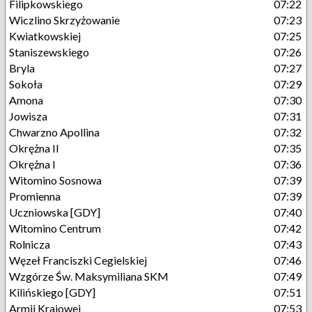
Filipkowskiego
07:22
Wiczlino Skrzyżowanie
07:23
Kwiatkowskiej
07:25
Staniszewskiego
07:26
Bryla
07:27
Sokoła
07:29
Amona
07:30
Jowisza
07:31
Chwarzno Apollina
07:32
Okrężna II
07:35
Okrężna I
07:36
Witomino Sosnowa
07:39
Promienna
07:39
Uczniowska [GDY]
07:40
Witomino Centrum
07:42
Rolnicza
07:43
Węzeł Franciszki Cegielskiej
07:46
Wzgórze Św. Maksymiliana SKM
07:49
Kilińskiego [GDY]
07:51
Armii Krajowej
07:53