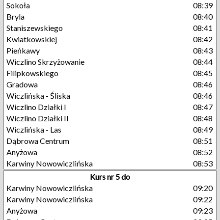
Sokoła
08:39
Bryla
08:40
Staniszewskiego
08:41
Kwiatkowskiej
08:42
Pieńkawy
08:43
Wiczlino Skrzyżowanie
08:44
Filipkowskiego
08:45
Gradowa
08:46
Wiczlińska - Śliska
08:46
Wiczlino Działki I
08:47
Wiczlino Działki II
08:48
Wiczlińska - Las
08:49
Dąbrowa Centrum
08:51
Anyżowa
08:52
Karwiny Nowowiczlińska
08:53
Kurs nr 5 do
Karwiny Nowowiczlińska
09:20
Karwiny Nowowiczlińska
09:22
Anyżowa
09:23