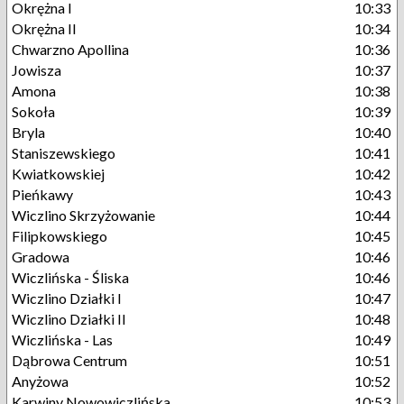
Okrężna I
10:33
Okrężna II
10:34
Chwarzno Apollina
10:36
Jowisza
10:37
Amona
10:38
Sokoła
10:39
Bryla
10:40
Staniszewskiego
10:41
Kwiatkowskiej
10:42
Pieńkawy
10:43
Wiczlino Skrzyżowanie
10:44
Filipkowskiego
10:45
Gradowa
10:46
Wiczlińska - Śliska
10:46
Wiczlino Działki I
10:47
Wiczlino Działki II
10:48
Wiczlińska - Las
10:49
Dąbrowa Centrum
10:51
Anyżowa
10:52
Karwiny Nowowiczlińska
10:53