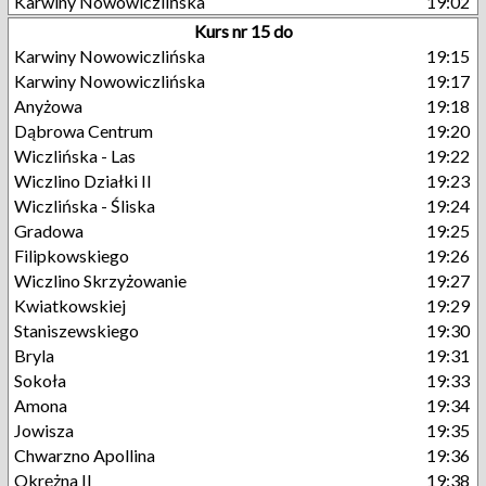
Karwiny Nowowiczlińska
19:02
Kurs nr 15 do
Karwiny Nowowiczlińska
19:15
Karwiny Nowowiczlińska
19:17
Anyżowa
19:18
Dąbrowa Centrum
19:20
Wiczlińska - Las
19:22
Wiczlino Działki II
19:23
Wiczlińska - Śliska
19:24
Gradowa
19:25
Filipkowskiego
19:26
Wiczlino Skrzyżowanie
19:27
Kwiatkowskiej
19:29
Staniszewskiego
19:30
Bryla
19:31
Sokoła
19:33
Amona
19:34
Jowisza
19:35
Chwarzno Apollina
19:36
Okrężna II
19:38