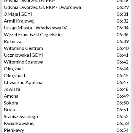
Gdynia Dworzec Gł. PKP
06:28
Gdynia Dworzec Gł. PKP - Dworcowa
06:29
3 Maja [GDY]
06:31
Armii Krajowej
06:32
Urząd Miasta - Władysława IV
06:34
Węzeł Franciszki Cegielskiej
06:36
Rolnicza
06:39
Witomino Centrum
06:40
Uczniowska [GDY]
06:41
Witomino Sosnowa
06:42
Okrężna I
06:44
Okrężna II
06:45
Chwarzno Apollina
06:47
Jowisza
06:48
Amona
06:49
Sokoła
06:50
Bryla
06:51
Staniszewskiego
06:52
Kwiatkowskiej
06:53
Pieńkawy
06:54