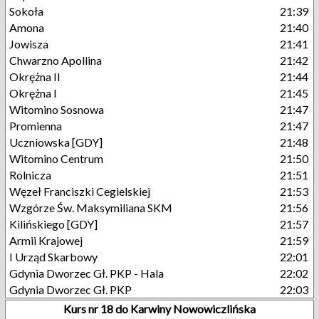
Sokoła
21:39
Amona
21:40
Jowisza
21:41
Chwarzno Apollina
21:42
Okrężna II
21:44
Okrężna I
21:45
Witomino Sosnowa
21:47
Promienna
21:47
Uczniowska [GDY]
21:48
Witomino Centrum
21:50
Rolnicza
21:51
Węzeł Franciszki Cegielskiej
21:53
Wzgórze Św. Maksymiliana SKM
21:56
Kilińskiego [GDY]
21:57
Armii Krajowej
21:59
I Urząd Skarbowy
22:01
Gdynia Dworzec Gł. PKP - Hala
22:02
Gdynia Dworzec Gł. PKP
22:03
Kurs nr 18 do Karwiny Nowowiczlińska