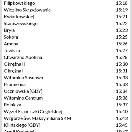
Filipkowskiego
15:18
Wiczlino Skrzyżowanie
15:19
Kwiatkowskiej
15:21
Staniszewskiego
15:22
Bryla
15:23
Sokoła
15:25
Amona
15:26
Jowisza
15:27
Chwarzno Apollina
15:28
Okrężna II
15:30
Okrężna I
15:31
Witomino Sosnowa
15:33
Promienna
15:33
Uczniowska [GDY]
15:34
Witomino Centrum
15:36
Rolnicza
15:37
Węzeł Franciszki Cegielskiej
15:40
Wzgórze Św. Maksymiliana SKM
15:43
Kilińskiego [GDY]
15:45
Armii Krajowej
15:47