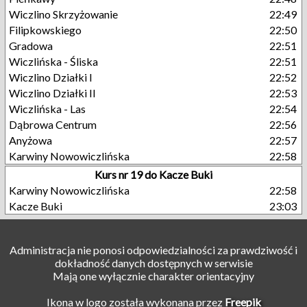
Wiczlino Skrzyżowanie
22:49
Filipkowskiego
22:50
Gradowa
22:51
Wiczlińska - Śliska
22:51
Wiczlino Działki I
22:52
Wiczlino Działki II
22:53
Wiczlińska - Las
22:54
Dąbrowa Centrum
22:56
Anyżowa
22:57
Karwiny Nowowiczlińska
22:58
Kurs nr 19 do Kacze Buki
Karwiny Nowowiczlińska
22:58
Kacze Buki
23:03
Administracja nie ponosi odpowiedzialności za prawdziwość i
dokładność danych dostępnych w serwisie
Mają one wyłącznie charakter orientacyjny
Ikona w logo została wykonana przez
Freepik