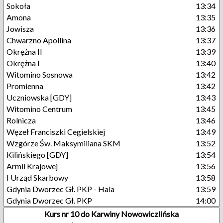
Sokoła
13:34
Amona
13:35
Jowisza
13:36
Chwarzno Apollina
13:37
Okrężna II
13:39
Okrężna I
13:40
Witomino Sosnowa
13:42
Promienna
13:42
Uczniowska [GDY]
13:43
Witomino Centrum
13:45
Rolnicza
13:46
Węzeł Franciszki Cegielskiej
13:49
Wzgórze Św. Maksymiliana SKM
13:52
Kilińskiego [GDY]
13:54
Armii Krajowej
13:56
I Urząd Skarbowy
13:58
Gdynia Dworzec Gł. PKP - Hala
13:59
Gdynia Dworzec Gł. PKP
14:00
Kurs nr 10 do Karwiny Nowowiczlińska