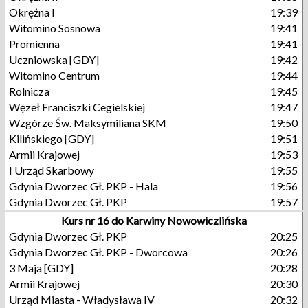
Okrężna I
19:39
Witomino Sosnowa
19:41
Promienna
19:41
Uczniowska [GDY]
19:42
Witomino Centrum
19:44
Rolnicza
19:45
Węzeł Franciszki Cegielskiej
19:47
Wzgórze Św. Maksymiliana SKM
19:50
Kilińskiego [GDY]
19:51
Armii Krajowej
19:53
I Urząd Skarbowy
19:55
Gdynia Dworzec Gł. PKP - Hala
19:56
Gdynia Dworzec Gł. PKP
19:57
Kurs nr 16 do Karwiny Nowowiczlińska
Gdynia Dworzec Gł. PKP
20:25
Gdynia Dworzec Gł. PKP - Dworcowa
20:26
3 Maja [GDY]
20:28
Armii Krajowej
20:30
Urząd Miasta - Władysława IV
20:32