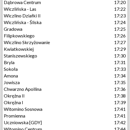
Dąbrowa Centrum
17:20
Wiczlińska - Las
17:22
Wiczlino Działki II
17:23
Wiczlińska - Śliska
17:24
Gradowa
17:25
Filipkowskiego
17:26
Wiczlino Skrzyżowanie
17:27
Kwiatkowskiej
17:29
Staniszewskiego
17:30
Bryla
17:31
Sokoła
17:33
Amona
17:34
Jowisza
17:35
Chwarzno Apollina
17:36
Okrężna II
17:38
Okrężna I
17:39
Witomino Sosnowa
17:41
Promienna
17:41
Uczniowska [GDY]
17:42
Witomino Centrum
17:44