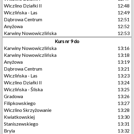
Wiczlino Działki II
12:48
Wiczlińska - Las
12:49
Dąbrowa Centrum
12:51
Anyżowa
12:52
Karwiny Nowowiczlińska
12:53
Kurs nr 9 do
Karwiny Nowowiczlińska
13:16
Karwiny Nowowiczlińska
13:18
Anyżowa
13:19
Dąbrowa Centrum
13:21
Wiczlińska - Las
13:23
Wiczlino Działki II
13:24
Wiczlińska - Śliska
13:25
Gradowa
13:26
Filipkowskiego
13:27
Wiczlino Skrzyżowanie
13:28
Kwiatkowskiej
13:30
Staniszewskiego
13:31
Bryla
13:32