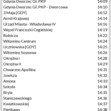
Gdynia Dworzec Gł. PKP
14:09
Gdynia Dworzec Gł. PKP - Dworcowa
14:10
3 Maja [GDY]
14:12
Armii Krajowej
14:14
Urząd Miasta - Władysława IV
14:16
Węzeł Franciszki Cegielskiej
14:19
Rolnicza
14:22
Witomino Centrum
14:24
Uczniowska [GDY]
14:25
Witomino Sosnowa
14:26
Okrężna I
14:28
Okrężna II
14:29
Chwarzno Apollina
14:31
Jowisza
14:32
Amona
14:33
Sokoła
14:34
Bryla
14:35
Staniszewskiego
14:36
Kwiatkowskiej
14:37
Pieńkawy
14:38