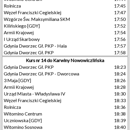
Rolnicza
17:45
Węzeł Franciszki Cegielskiej
17:47
Wzgórze Św. Maksymiliana SKM
17:50
Kilińskiego [GDY]
17:52
Armii Krajowej
17:54
I Urząd Skarbowy
17:56
Gdynia Dworzec Gł. PKP - Hala
17:57
Gdynia Dworzec Gł. PKP
17:58
Kurs nr 14 do Karwiny Nowowiczlińska
Gdynia Dworzec Gł. PKP
18:23
Gdynia Dworzec Gł. PKP - Dworcowa
18:24
3 Maja [GDY]
18:26
Armii Krajowej
18:28
Urząd Miasta - Władysława IV
18:30
Węzeł Franciszki Cegielskiej
18:33
Rolnicza
18:36
Witomino Centrum
18:38
Uczniowska [GDY]
18:39
Witomino Sosnowa
18:40