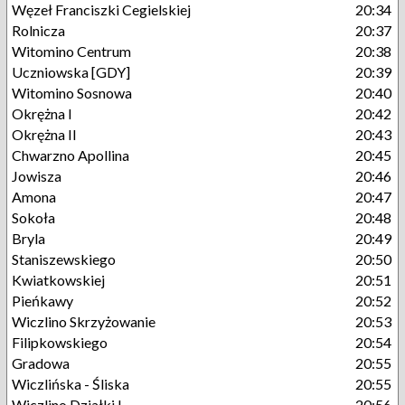
Węzeł Franciszki Cegielskiej
20:34
Rolnicza
20:37
Witomino Centrum
20:38
Uczniowska [GDY]
20:39
Witomino Sosnowa
20:40
Okrężna I
20:42
Okrężna II
20:43
Chwarzno Apollina
20:45
Jowisza
20:46
Amona
20:47
Sokoła
20:48
Bryla
20:49
Staniszewskiego
20:50
Kwiatkowskiej
20:51
Pieńkawy
20:52
Wiczlino Skrzyżowanie
20:53
Filipkowskiego
20:54
Gradowa
20:55
Wiczlińska - Śliska
20:55
Wiczlino Działki I
20:56