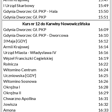
I Urząd Skarbowy
15:49
Gdynia Dworzec Gł. PKP - Hala
15:50
Gdynia Dworzec Gł. PKP
15:51
Kurs nr 12 do Karwiny Nowowiczlińska
Gdynia Dworzec Gł. PKP
16:09
Gdynia Dworzec Gł. PKP - Dworcowa
16:10
3 Maja [GDY]
16:12
Armii Krajowej
16:14
Urząd Miasta - Władysława IV
16:16
Węzeł Franciszki Cegielskiej
16:19
Rolnicza
16:22
Witomino Centrum
16:24
Uczniowska [GDY]
16:25
Witomino Sosnowa
16:26
Okrężna I
16:28
Okrężna II
16:29
Chwarzno Apollina
16:31
Jowisza
16:32
Amona
16:33