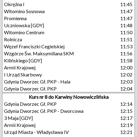
Okrężna I
11:45
Witomino Sosnowa
11:47
Promienna
11:47
Uczniowska [GDY]
11:48
Witomino Centrum
11:50
Rolnicza
11:51
Węzeł Franciszki Cegielskiej
11:53
Wzgórze Św. Maksymiliana SKM
11:56
Kilińskiego [GDY]
11:58
Armii Krajowej
12:00
I Urząd Skarbowy
12:02
Gdynia Dworzec Gł. PKP - Hala
12:03
Gdynia Dworzec Gł. PKP
12:04
Kurs nr 8 do Karwiny Nowowiczlińska
Gdynia Dworzec Gł. PKP
12:14
Gdynia Dworzec Gł. PKP - Dworcowa
12:15
3 Maja [GDY]
12:17
Armii Krajowej
12:19
Urząd Miasta - Władysława IV
12:21