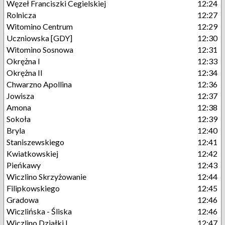
Węzeł Franciszki Cegielskiej
12:24
Rolnicza
12:27
Witomino Centrum
12:29
Uczniowska [GDY]
12:30
Witomino Sosnowa
12:31
Okrężna I
12:33
Okrężna II
12:34
Chwarzno Apollina
12:36
Jowisza
12:37
Amona
12:38
Sokoła
12:39
Bryla
12:40
Staniszewskiego
12:41
Kwiatkowskiej
12:42
Pieńkawy
12:43
Wiczlino Skrzyżowanie
12:44
Filipkowskiego
12:45
Gradowa
12:46
Wiczlińska - Śliska
12:46
Wiczlino Działki I
12:47