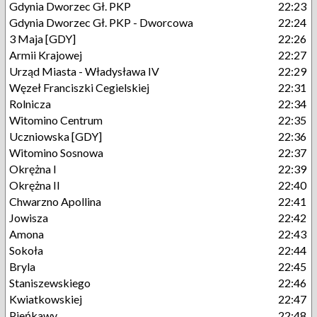
Gdynia Dworzec Gł. PKP
22:23
Gdynia Dworzec Gł. PKP - Dworcowa
22:24
3 Maja [GDY]
22:26
Armii Krajowej
22:27
Urząd Miasta - Władysława IV
22:29
Węzeł Franciszki Cegielskiej
22:31
Rolnicza
22:34
Witomino Centrum
22:35
Uczniowska [GDY]
22:36
Witomino Sosnowa
22:37
Okrężna I
22:39
Okrężna II
22:40
Chwarzno Apollina
22:41
Jowisza
22:42
Amona
22:43
Sokoła
22:44
Bryla
22:45
Staniszewskiego
22:46
Kwiatkowskiej
22:47
Pieńkawy
22:48