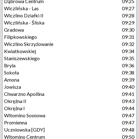
Dąbrowa Centrum
09:25
Wiczlińska - Las
09:27
Wiczlino Działki II
09:28
Wiczlińska - Śliska
09:29
Gradowa
09:30
Filipkowskiego
09:31
Wiczlino Skrzyżowanie
09:32
Kwiatkowskiej
09:34
Staniszewskiego
09:35
Bryla
09:36
Sokoła
09:38
Amona
09:39
Jowisza
09:40
Chwarzno Apollina
09:41
Okrężna II
09:43
Okrężna I
09:44
Witomino Sosnowa
09:47
Promienna
09:47
Uczniowska [GDY]
09:48
Witomino Centrum
09:50