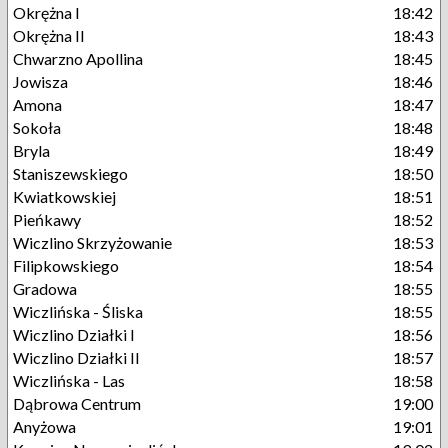
Okrężna I
18:42
Okrężna II
18:43
Chwarzno Apollina
18:45
Jowisza
18:46
Amona
18:47
Sokoła
18:48
Bryla
18:49
Staniszewskiego
18:50
Kwiatkowskiej
18:51
Pieńkawy
18:52
Wiczlino Skrzyżowanie
18:53
Filipkowskiego
18:54
Gradowa
18:55
Wiczlińska - Śliska
18:55
Wiczlino Działki I
18:56
Wiczlino Działki II
18:57
Wiczlińska - Las
18:58
Dąbrowa Centrum
19:00
Anyżowa
19:01