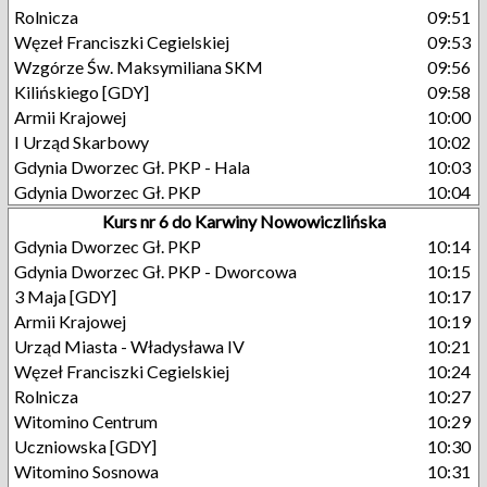
Rolnicza
09:51
Węzeł Franciszki Cegielskiej
09:53
Wzgórze Św. Maksymiliana SKM
09:56
Kilińskiego [GDY]
09:58
Armii Krajowej
10:00
I Urząd Skarbowy
10:02
Gdynia Dworzec Gł. PKP - Hala
10:03
Gdynia Dworzec Gł. PKP
10:04
Kurs nr 6 do Karwiny Nowowiczlińska
Gdynia Dworzec Gł. PKP
10:14
Gdynia Dworzec Gł. PKP - Dworcowa
10:15
3 Maja [GDY]
10:17
Armii Krajowej
10:19
Urząd Miasta - Władysława IV
10:21
Węzeł Franciszki Cegielskiej
10:24
Rolnicza
10:27
Witomino Centrum
10:29
Uczniowska [GDY]
10:30
Witomino Sosnowa
10:31