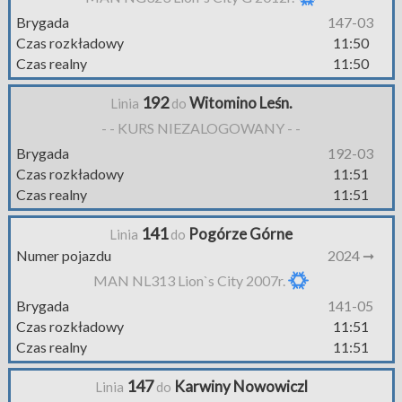
Brygada
147-03
Czas rozkładowy
11:50
Czas realny
11:50
192
Witomino Leśn.
Linia
do
- - KURS NIEZALOGOWANY - -
Brygada
192-03
Czas rozkładowy
11:51
Czas realny
11:51
141
Pogórze Górne
Linia
do
Numer pojazdu
2024 ➞
MAN NL313 Lion`s City 2007r.
Brygada
141-05
Czas rozkładowy
11:51
Czas realny
11:51
147
Karwiny Nowowiczl
Linia
do