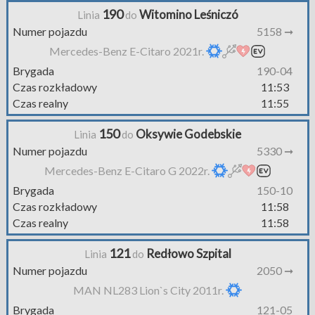
190
Witomino Leśniczó
Linia
do
Numer pojazdu
5158 ➞
Mercedes-Benz E-Citaro 2021r.
Brygada
190-04
Czas rozkładowy
11:53
Czas realny
11:55
150
Oksywie Godebskie
Linia
do
Numer pojazdu
5330 ➞
Mercedes-Benz E-Citaro G 2022r.
Brygada
150-10
Czas rozkładowy
11:58
Czas realny
11:58
121
Redłowo Szpital
Linia
do
Numer pojazdu
2050 ➞
MAN NL283 Lion`s City 2011r.
Brygada
121-05