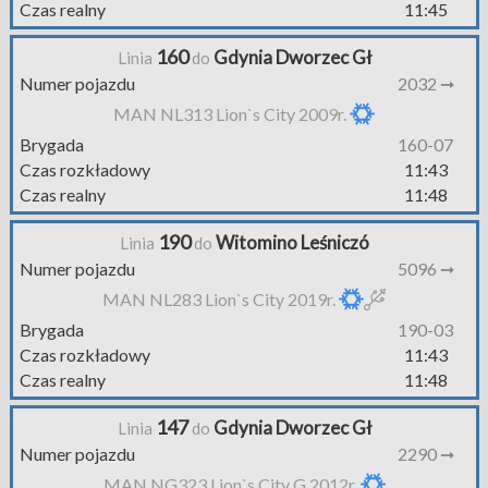
Czas realny
11:45
160
Gdynia Dworzec Gł
Linia
do
Numer pojazdu
2032 ➞
MAN NL313 Lion`s City 2009r.
Brygada
160-07
Czas rozkładowy
11:43
Czas realny
11:48
190
Witomino Leśniczó
Linia
do
Numer pojazdu
5096 ➞
MAN NL283 Lion`s City 2019r.
Brygada
190-03
Czas rozkładowy
11:43
Czas realny
11:48
147
Gdynia Dworzec Gł
Linia
do
Numer pojazdu
2290 ➞
MAN NG323 Lion`s City G 2012r.