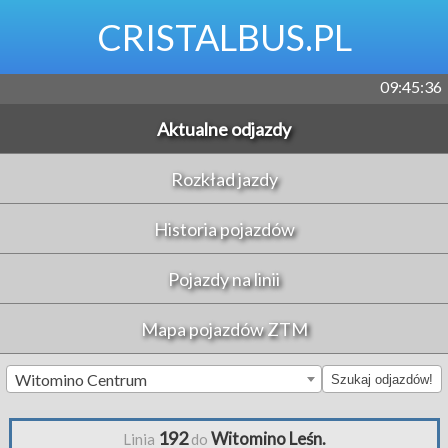
CRISTALBUS.PL
09:45:37
Aktualne odjazdy
Rozkład jazdy
Historia pojazdów
Pojazdy na linii
Mapa pojazdów ZTM
Witomino Centrum
Szukaj odjazdów!
192
Witomino Leśn.
Linia
do