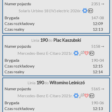
Numer pojazdu
2351 ➞
Solaris Urbino 18 (IV) electric 2026r.
Brygada
147-08
Czas rozkładowy
12:09
Czas realny
12:13
190
Plac Kaszubski
Linia
do
Numer pojazdu
5158 ➞
Mercedes-Benz E-Citaro 2021r.
Brygada
190-04
Czas rozkładowy
12:15
Czas realny
12:14
190
Witomino Leśniczó
Linia
do
Numer pojazdu
5165 ➞
Mercedes-Benz E-Citaro 2021r.
Brygada
190-06
Czas rozkładowy
12:13