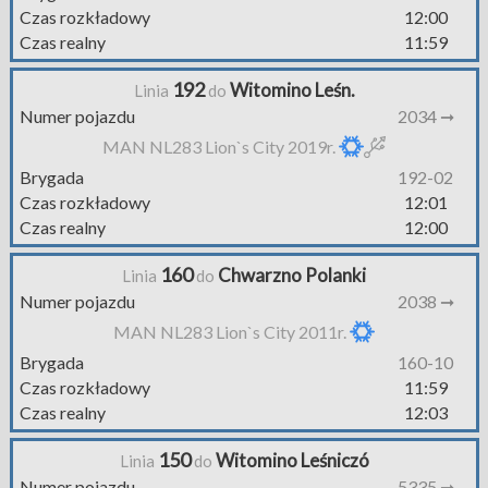
Czas rozkładowy
12:00
Czas realny
11:59
192
Witomino Leśn.
Linia
do
Numer pojazdu
2034 ➞
MAN NL283 Lion`s City 2019r.
Brygada
192-02
Czas rozkładowy
12:01
Czas realny
12:00
160
Chwarzno Polanki
Linia
do
Numer pojazdu
2038 ➞
MAN NL283 Lion`s City 2011r.
Brygada
160-10
Czas rozkładowy
11:59
Czas realny
12:03
150
Witomino Leśniczó
Linia
do
Numer pojazdu
5335 ➞