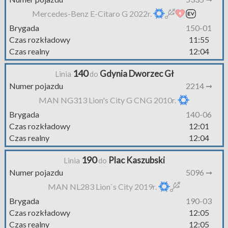
Mercedes-Benz E-Citaro G 2022r.
Brygada
150-01
Czas rozkładowy
11:55
Czas realny
12:04
140
Gdynia Dworzec Gł
Linia
do
Numer pojazdu
2214 ➞
MAN NG313 Lion's City G CNG 2010r.
Brygada
140-06
Czas rozkładowy
12:01
Czas realny
12:04
190
Plac Kaszubski
Linia
do
Numer pojazdu
5096 ➞
MAN NL283 Lion`s City 2019r.
Brygada
190-03
Czas rozkładowy
12:05
Czas realny
12:05