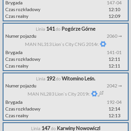
Brygada
147-04
Czas rozkładowy
12:10
Czas realny
12:09
141
Pogórze Górne
Linia
do
Numer pojazdu
2060 ➞
MAN NL313 Lion`s City CNG 2014r.
Brygada
141-01
Czas rozkładowy
12:11
Czas realny
12:11
192
Witomino Leśn.
Linia
do
Numer pojazdu
2042 ➞
MAN NL283 Lion`s City 2019r.
Brygada
192-04
Czas rozkładowy
12:14
Czas realny
12:13
147
Karwiny Nowowiczl
Linia
do