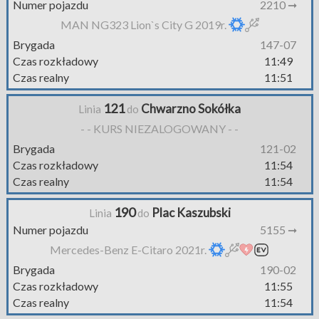
Numer pojazdu
2210 ➞
MAN NG323 Lion`s City G 2019r.
Brygada
147-07
Czas rozkładowy
11:49
Czas realny
11:51
121
Chwarzno Sokółka
Linia
do
- - KURS NIEZALOGOWANY - -
Brygada
121-02
Czas rozkładowy
11:54
Czas realny
11:54
190
Plac Kaszubski
Linia
do
Numer pojazdu
5155 ➞
Mercedes-Benz E-Citaro 2021r.
Brygada
190-02
Czas rozkładowy
11:55
Czas realny
11:54