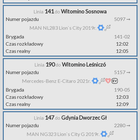
141
Witomino Sosnowa
Linia
do
Numer pojazdu
5097 ➞
MAN NL283 Lion`s City 2019r.
Brygada
141-02
Czas rozkładowy
12:02
Czas realny
12:05
190
Witomino Leśniczó
Linia
do
Numer pojazdu
5157 ➞
Mercedes-Benz E-Citaro 2021r.
Brygada
190-05
Czas rozkładowy
12:03
Czas realny
12:09
147
Gdynia Dworzec Gł
Linia
do
Numer pojazdu
2280 ➞
MAN NG323 Lion`s City G 2019r.