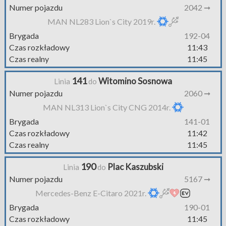
Numer pojazdu
2042 ➞
MAN NL283 Lion`s City 2019r.
Brygada
192-04
Czas rozkładowy
11:43
Czas realny
11:45
141
Witomino Sosnowa
Linia
do
Numer pojazdu
2060 ➞
MAN NL313 Lion`s City CNG 2014r.
Brygada
141-01
Czas rozkładowy
11:42
Czas realny
11:45
190
Plac Kaszubski
Linia
do
Numer pojazdu
5167 ➞
Mercedes-Benz E-Citaro 2021r.
Brygada
190-01
Czas rozkładowy
11:45