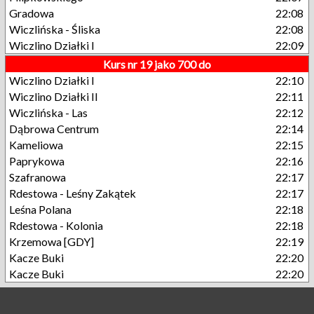
Gradowa
22:08
Wiczlińska - Śliska
22:08
Wiczlino Działki I
22:09
Kurs nr 19 jako 700 do
Wiczlino Działki I
22:10
Wiczlino Działki II
22:11
Wiczlińska - Las
22:12
Dąbrowa Centrum
22:14
Kameliowa
22:15
Paprykowa
22:16
Szafranowa
22:17
Rdestowa - Leśny Zakątek
22:17
Leśna Polana
22:18
Rdestowa - Kolonia
22:18
Krzemowa [GDY]
22:19
Kacze Buki
22:20
Kacze Buki
22:20