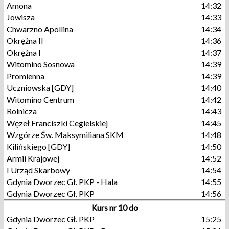
Amona
14:32
Jowisza
14:33
Chwarzno Apollina
14:34
Okrężna II
14:36
Okrężna I
14:37
Witomino Sosnowa
14:39
Promienna
14:39
Uczniowska [GDY]
14:40
Witomino Centrum
14:42
Rolnicza
14:43
Węzeł Franciszki Cegielskiej
14:45
Wzgórze Św. Maksymiliana SKM
14:48
Kilińskiego [GDY]
14:50
Armii Krajowej
14:52
I Urząd Skarbowy
14:54
Gdynia Dworzec Gł. PKP - Hala
14:55
Gdynia Dworzec Gł. PKP
14:56
Kurs nr 10 do
Gdynia Dworzec Gł. PKP
15:25