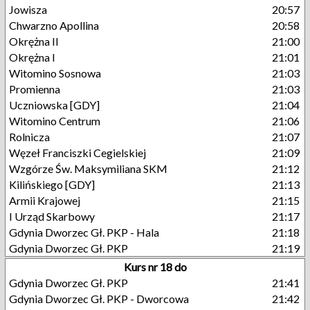
Jowisza
20:57
Chwarzno Apollina
20:58
Okrężna II
21:00
Okrężna I
21:01
Witomino Sosnowa
21:03
Promienna
21:03
Uczniowska [GDY]
21:04
Witomino Centrum
21:06
Rolnicza
21:07
Węzeł Franciszki Cegielskiej
21:09
Wzgórze Św. Maksymiliana SKM
21:12
Kilińskiego [GDY]
21:13
Armii Krajowej
21:15
I Urząd Skarbowy
21:17
Gdynia Dworzec Gł. PKP - Hala
21:18
Gdynia Dworzec Gł. PKP
21:19
Kurs nr 18 do
Gdynia Dworzec Gł. PKP
21:41
Gdynia Dworzec Gł. PKP - Dworcowa
21:42