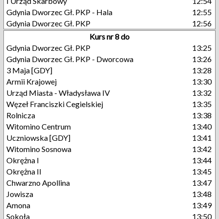
I Urząd Skarbowy
12:54
Gdynia Dworzec Gł. PKP - Hala
12:55
Gdynia Dworzec Gł. PKP
12:56
Kurs nr 8 do
Gdynia Dworzec Gł. PKP
13:25
Gdynia Dworzec Gł. PKP - Dworcowa
13:26
3 Maja [GDY]
13:28
Armii Krajowej
13:30
Urząd Miasta - Władysława IV
13:32
Węzeł Franciszki Cegielskiej
13:35
Rolnicza
13:38
Witomino Centrum
13:40
Uczniowska [GDY]
13:41
Witomino Sosnowa
13:42
Okrężna I
13:44
Okrężna II
13:45
Chwarzno Apollina
13:47
Jowisza
13:48
Amona
13:49
Sokoła
13:50