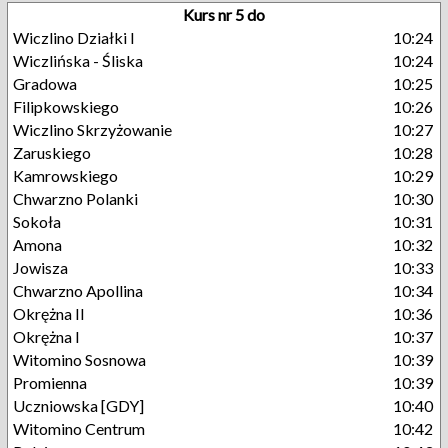
Kurs nr 5 do
Wiczlino Działki I
10:24
Wiczlińska - Śliska
10:24
Gradowa
10:25
Filipkowskiego
10:26
Wiczlino Skrzyżowanie
10:27
Zaruskiego
10:28
Kamrowskiego
10:29
Chwarzno Polanki
10:30
Sokoła
10:31
Amona
10:32
Jowisza
10:33
Chwarzno Apollina
10:34
Okrężna II
10:36
Okrężna I
10:37
Witomino Sosnowa
10:39
Promienna
10:39
Uczniowska [GDY]
10:40
Witomino Centrum
10:42