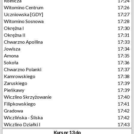
Rolnicza
17:24
Witomino Centrum
17:26
Uczniowska [GDY]
17:27
Witomino Sosnowa
17:28
Okrężna I
17:30
Okrężna II
17:31
Chwarzno Apollina
17:33
Jowisza
17:34
Amona
17:35
Sokoła
17:36
Chwarzno Polanki
17:37
Kamrowskiego
17:38
Zaruskiego
17:39
Pieńkawy
17:39
Wiczlino Skrzyżowanie
17:40
Filipkowskiego
17:41
Gradowa
17:42
Wiczlińska - Śliska
17:42
Wiczlino Działki I
17:43
Kurs nr 13 do