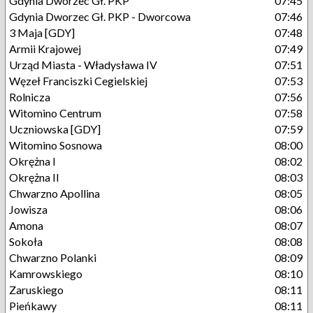
Gdynia Dworzec Gł. PKP
07:45
Gdynia Dworzec Gł. PKP - Dworcowa
07:46
3 Maja [GDY]
07:48
Armii Krajowej
07:49
Urząd Miasta - Władysława IV
07:51
Węzeł Franciszki Cegielskiej
07:53
Rolnicza
07:56
Witomino Centrum
07:58
Uczniowska [GDY]
07:59
Witomino Sosnowa
08:00
Okrężna I
08:02
Okrężna II
08:03
Chwarzno Apollina
08:05
Jowisza
08:06
Amona
08:07
Sokoła
08:08
Chwarzno Polanki
08:09
Kamrowskiego
08:10
Zaruskiego
08:11
Pieńkawy
08:11