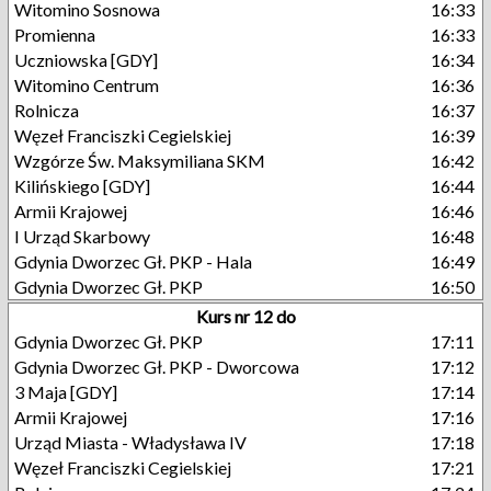
Witomino Sosnowa
16:33
Promienna
16:33
Uczniowska [GDY]
16:34
Witomino Centrum
16:36
Rolnicza
16:37
Węzeł Franciszki Cegielskiej
16:39
Wzgórze Św. Maksymiliana SKM
16:42
Kilińskiego [GDY]
16:44
Armii Krajowej
16:46
I Urząd Skarbowy
16:48
Gdynia Dworzec Gł. PKP - Hala
16:49
Gdynia Dworzec Gł. PKP
16:50
Kurs nr 12 do
Gdynia Dworzec Gł. PKP
17:11
Gdynia Dworzec Gł. PKP - Dworcowa
17:12
3 Maja [GDY]
17:14
Armii Krajowej
17:16
Urząd Miasta - Władysława IV
17:18
Węzeł Franciszki Cegielskiej
17:21