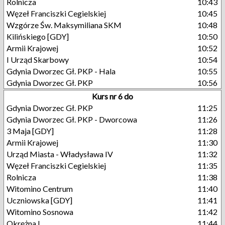
Rolnicza
10:43
Węzeł Franciszki Cegielskiej
10:45
Wzgórze Św. Maksymiliana SKM
10:48
Kilińskiego [GDY]
10:50
Armii Krajowej
10:52
I Urząd Skarbowy
10:54
Gdynia Dworzec Gł. PKP - Hala
10:55
Gdynia Dworzec Gł. PKP
10:56
Kurs nr 6 do
Gdynia Dworzec Gł. PKP
11:25
Gdynia Dworzec Gł. PKP - Dworcowa
11:26
3 Maja [GDY]
11:28
Armii Krajowej
11:30
Urząd Miasta - Władysława IV
11:32
Węzeł Franciszki Cegielskiej
11:35
Rolnicza
11:38
Witomino Centrum
11:40
Uczniowska [GDY]
11:41
Witomino Sosnowa
11:42
Okrężna I
11:44