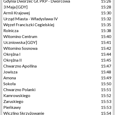
Gdynia Dworzec Gł. PKP - Dworcowa
15:26
3 Maja [GDY]
15:28
Armii Krajowej
15:30
Urząd Miasta - Władysława IV
15:32
Węzeł Franciszki Cegielskiej
15:35
Rolnicza
15:38
Witomino Centrum
15:40
Uczniowska [GDY]
15:41
Witomino Sosnowa
15:42
Okrężna I
15:44
Okrężna II
15:45
Chwarzno Apollina
15:47
Jowisza
15:48
Amona
15:49
Sokoła
15:50
Chwarzno Polanki
15:51
Kamrowskiego
15:52
Zaruskiego
15:53
Pieńkawy
15:53
Wiczlino Skrzyżowanie
15:54