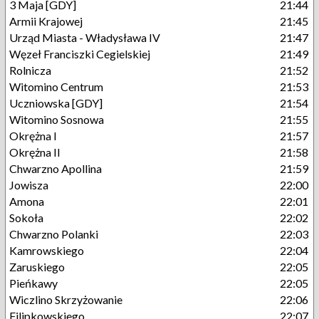
3 Maja [GDY]
21:44
Armii Krajowej
21:45
Urząd Miasta - Władysława IV
21:47
Węzeł Franciszki Cegielskiej
21:49
Rolnicza
21:52
Witomino Centrum
21:53
Uczniowska [GDY]
21:54
Witomino Sosnowa
21:55
Okrężna I
21:57
Okrężna II
21:58
Chwarzno Apollina
21:59
Jowisza
22:00
Amona
22:01
Sokoła
22:02
Chwarzno Polanki
22:03
Kamrowskiego
22:04
Zaruskiego
22:05
Pieńkawy
22:05
Wiczlino Skrzyżowanie
22:06
Filipkowskiego
22:07