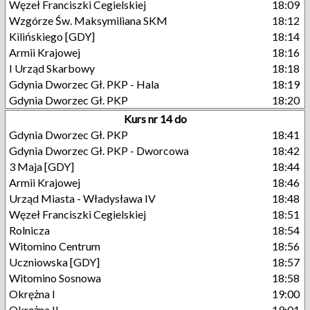
Węzeł Franciszki Cegielskiej
18:09
Wzgórze Św. Maksymiliana SKM
18:12
Kilińskiego [GDY]
18:14
Armii Krajowej
18:16
I Urząd Skarbowy
18:18
Gdynia Dworzec Gł. PKP - Hala
18:19
Gdynia Dworzec Gł. PKP
18:20
Kurs nr 14 do
Gdynia Dworzec Gł. PKP
18:41
Gdynia Dworzec Gł. PKP - Dworcowa
18:42
3 Maja [GDY]
18:44
Armii Krajowej
18:46
Urząd Miasta - Władysława IV
18:48
Węzeł Franciszki Cegielskiej
18:51
Rolnicza
18:54
Witomino Centrum
18:56
Uczniowska [GDY]
18:57
Witomino Sosnowa
18:58
Okrężna I
19:00
Okrężna II
19:01