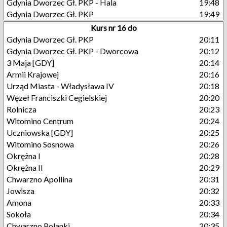
Gdynia Dworzec Gł. PKP - Hala
19:48
Gdynia Dworzec Gł. PKP
19:49
Kurs nr 16 do
Gdynia Dworzec Gł. PKP
20:11
Gdynia Dworzec Gł. PKP - Dworcowa
20:12
3 Maja [GDY]
20:14
Armii Krajowej
20:16
Urząd Miasta - Władysława IV
20:18
Węzeł Franciszki Cegielskiej
20:20
Rolnicza
20:23
Witomino Centrum
20:24
Uczniowska [GDY]
20:25
Witomino Sosnowa
20:26
Okrężna I
20:28
Okrężna II
20:29
Chwarzno Apollina
20:31
Jowisza
20:32
Amona
20:33
Sokoła
20:34
Chwarzno Polanki
20:35