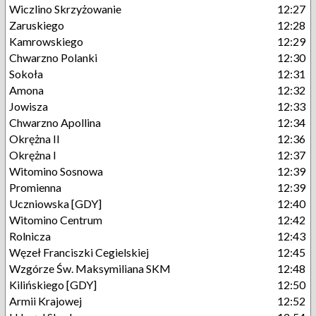
Wiczlino Skrzyżowanie
12:27
Zaruskiego
12:28
Kamrowskiego
12:29
Chwarzno Polanki
12:30
Sokoła
12:31
Amona
12:32
Jowisza
12:33
Chwarzno Apollina
12:34
Okrężna II
12:36
Okrężna I
12:37
Witomino Sosnowa
12:39
Promienna
12:39
Uczniowska [GDY]
12:40
Witomino Centrum
12:42
Rolnicza
12:43
Węzeł Franciszki Cegielskiej
12:45
Wzgórze Św. Maksymiliana SKM
12:48
Kilińskiego [GDY]
12:50
Armii Krajowej
12:52