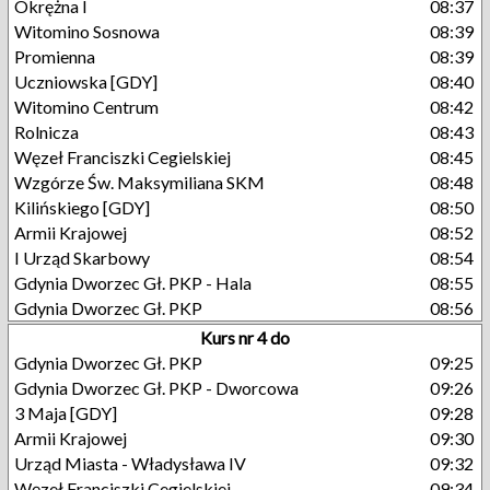
Okrężna I
08:37
Witomino Sosnowa
08:39
Promienna
08:39
Uczniowska [GDY]
08:40
Witomino Centrum
08:42
Rolnicza
08:43
Węzeł Franciszki Cegielskiej
08:45
Wzgórze Św. Maksymiliana SKM
08:48
Kilińskiego [GDY]
08:50
Armii Krajowej
08:52
I Urząd Skarbowy
08:54
Gdynia Dworzec Gł. PKP - Hala
08:55
Gdynia Dworzec Gł. PKP
08:56
Kurs nr 4 do
Gdynia Dworzec Gł. PKP
09:25
Gdynia Dworzec Gł. PKP - Dworcowa
09:26
3 Maja [GDY]
09:28
Armii Krajowej
09:30
Urząd Miasta - Władysława IV
09:32
Węzeł Franciszki Cegielskiej
09:34