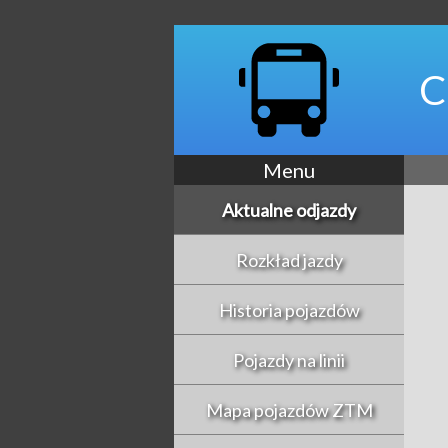
C
Menu
Aktualne odjazdy
Rozkład jazdy
Historia pojazdów
Pojazdy na linii
Mapa pojazdów ZTM