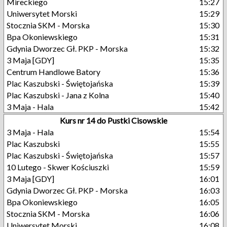
Mireckiego
15:27
Uniwersytet Morski
15:29
Stocznia SKM - Morska
15:30
Bpa Okoniewskiego
15:31
Gdynia Dworzec Gł. PKP - Morska
15:32
3 Maja [GDY]
15:35
Centrum Handlowe Batory
15:36
Plac Kaszubski - Świętojańska
15:39
Plac Kaszubski - Jana z Kolna
15:40
3 Maja - Hala
15:42
Kurs nr 14 do Pustki Cisowskie
3 Maja - Hala
15:54
Plac Kaszubski
15:55
Plac Kaszubski - Świętojańska
15:57
10 Lutego - Skwer Kościuszki
15:59
3 Maja [GDY]
16:01
Gdynia Dworzec Gł. PKP - Morska
16:03
Bpa Okoniewskiego
16:05
Stocznia SKM - Morska
16:06
Uniwersytet Morski
16:08