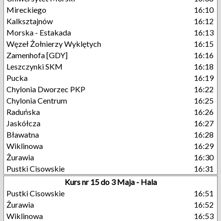
Mireckiego
16:10
Kalksztajnów
16:12
Morska - Estakada
16:13
Węzeł Żołnierzy Wyklętych
16:15
Zamenhofa [GDY]
16:16
Leszczynki SKM
16:18
Pucka
16:19
Chylonia Dworzec PKP
16:22
Chylonia Centrum
16:25
Raduńska
16:26
Jaskółcza
16:27
Bławatna
16:28
Wiklinowa
16:29
Żurawia
16:30
Pustki Cisowskie
16:31
Kurs nr 15 do 3 Maja - Hala
Pustki Cisowskie
16:51
Żurawia
16:52
Wiklinowa
16:53