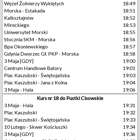
Węzeł Żołnierzy Wyklętych
18:49
Morska - Estakada
18:51
Kalksztajnów
18:52
Mireckiego
18:53
Uniwersytet Morski
18:55
Stocznia SKM - Morska
18:56
Bpa Okoniewskiego
18:57
Gdynia Dworzec Gł. PKP - Morska
18:58
3 Maja [GDY]
19:00
Centrum Handlowe Batory
19:01
Plac Kaszubski - Świętojańska
19:03
Plac Kaszubski - Jana z Kolna
19:04
3 Maja - Hala
19:06
Kurs nr 18 do Pustki Cisowskie
3 Maja - Hala
19:31
Plac Kaszubski
19:32
Plac Kaszubski - Świętojańska
19:33
10 Lutego - Skwer Kościuszki
19:34
3 Maja [GDY]
19:36