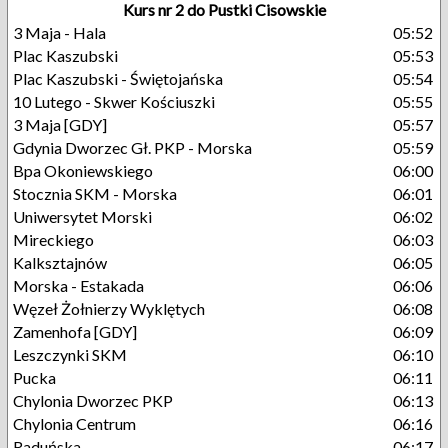
Kurs nr 2 do Pustki Cisowskie
3 Maja - Hala
05:52
Plac Kaszubski
05:53
Plac Kaszubski - Świętojańska
05:54
10 Lutego - Skwer Kościuszki
05:55
3 Maja [GDY]
05:57
Gdynia Dworzec Gł. PKP - Morska
05:59
Bpa Okoniewskiego
06:00
Stocznia SKM - Morska
06:01
Uniwersytet Morski
06:02
Mireckiego
06:03
Kalksztajnów
06:05
Morska - Estakada
06:06
Węzeł Żołnierzy Wyklętych
06:08
Zamenhofa [GDY]
06:09
Leszczynki SKM
06:10
Pucka
06:11
Chylonia Dworzec PKP
06:13
Chylonia Centrum
06:16
Raduńska
06:17