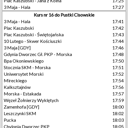
Plac Kaszubski - Jana z Kolna
17:25
3 Maja - Hala
17:27
Kurs nr 16 do Pustki Cisowskie
3 Maja - Hala
17:41
Plac Kaszubski
17:42
Plac Kaszubski - Świętojańska
17:43
10 Lutego - Skwer Kościuszki
17:44
3 Maja [GDY]
17:46
Gdynia Dworzec Gł. PKP - Morska
17:48
Bpa Okoniewskiego
17:50
Stocznia SKM - Morska
17:51
Uniwersytet Morski
17:52
Mireckiego
17:54
Kalksztajnów
17:56
Morska - Estakada
17:57
Węzeł Żołnierzy Wyklętych
17:59
Zamenhofa [GDY]
18:00
Leszczynki SKM
18:02
Pucka
18:03
Chylonia Dworzec PKP
18:05