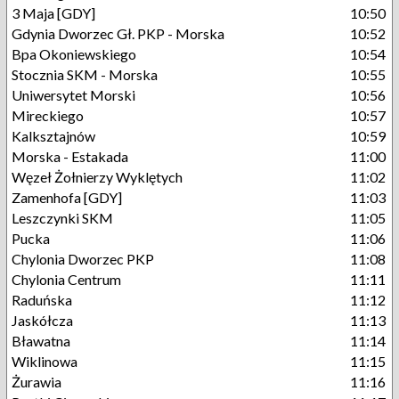
3 Maja [GDY]
10:50
Gdynia Dworzec Gł. PKP - Morska
10:52
Bpa Okoniewskiego
10:54
Stocznia SKM - Morska
10:55
Uniwersytet Morski
10:56
Mireckiego
10:57
Kalksztajnów
10:59
Morska - Estakada
11:00
Węzeł Żołnierzy Wyklętych
11:02
Zamenhofa [GDY]
11:03
Leszczynki SKM
11:05
Pucka
11:06
Chylonia Dworzec PKP
11:08
Chylonia Centrum
11:11
Raduńska
11:12
Jaskółcza
11:13
Bławatna
11:14
Wiklinowa
11:15
Żurawia
11:16