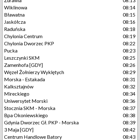
Żurawia
08:13
Wiklinowa
08:14
Bławatna
08:15
Jaskółcza
08:16
Raduńska
08:18
Chylonia Centrum
08:19
Chylonia Dworzec PKP
08:22
Pucka
08:23
Leszczynki SKM
08:25
Zamenhofa [GDY]
08:26
Węzeł Żołnierzy Wyklętych
08:29
Morska - Estakada
08:31
Kalksztajnów
08:32
Mireckiego
08:34
Uniwersytet Morski
08:36
Stocznia SKM - Morska
08:37
Bpa Okoniewskiego
08:38
Gdynia Dworzec Gł. PKP - Morska
08:39
3 Maja [GDY]
08:42
Centrum Handlowe Batory
08:43