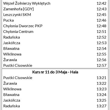
Węzeł Żołnierzy Wyklętych
12:42
Zamenhofa [GDY]
12:43
Leszczynki SKM
12:45
Pucka
12:46
Chylonia Dworzec PKP
12:48
Chylonia Centrum
12:51
Raduńska
12:52
Jaskółcza
12:53
Bławatna
12:54
Wiklinowa
12:55
Żurawia
12:56
Pustki Cisowskie
12:57
Kurs nr 11 do 3 Maja - Hala
Pustki Cisowskie
13:21
Żurawia
13:22
Wiklinowa
13:23
Bławatna
13:24
Jaskółcza
13:25
Raduńska
13:27