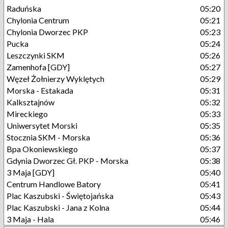
Raduńska
05:20
Chylonia Centrum
05:21
Chylonia Dworzec PKP
05:23
Pucka
05:24
Leszczynki SKM
05:26
Zamenhofa [GDY]
05:27
Węzeł Żołnierzy Wyklętych
05:29
Morska - Estakada
05:31
Kalksztajnów
05:32
Mireckiego
05:33
Uniwersytet Morski
05:35
Stocznia SKM - Morska
05:36
Bpa Okoniewskiego
05:37
Gdynia Dworzec Gł. PKP - Morska
05:38
3 Maja [GDY]
05:40
Centrum Handlowe Batory
05:41
Plac Kaszubski - Świętojańska
05:43
Plac Kaszubski - Jana z Kolna
05:44
3 Maja - Hala
05:46