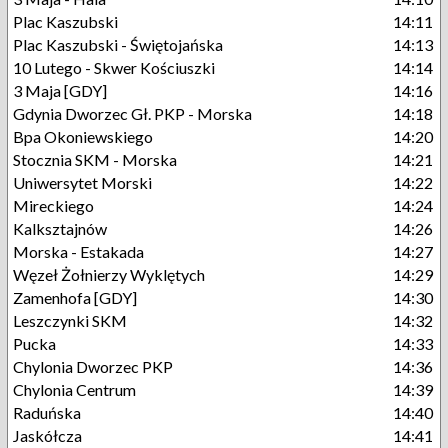
Plac Kaszubski
14:11
Plac Kaszubski - Świętojańska
14:13
10 Lutego - Skwer Kościuszki
14:14
3 Maja [GDY]
14:16
Gdynia Dworzec Gł. PKP - Morska
14:18
Bpa Okoniewskiego
14:20
Stocznia SKM - Morska
14:21
Uniwersytet Morski
14:22
Mireckiego
14:24
Kalksztajnów
14:26
Morska - Estakada
14:27
Węzeł Żołnierzy Wyklętych
14:29
Zamenhofa [GDY]
14:30
Leszczynki SKM
14:32
Pucka
14:33
Chylonia Dworzec PKP
14:36
Chylonia Centrum
14:39
Raduńska
14:40
Jaskółcza
14:41