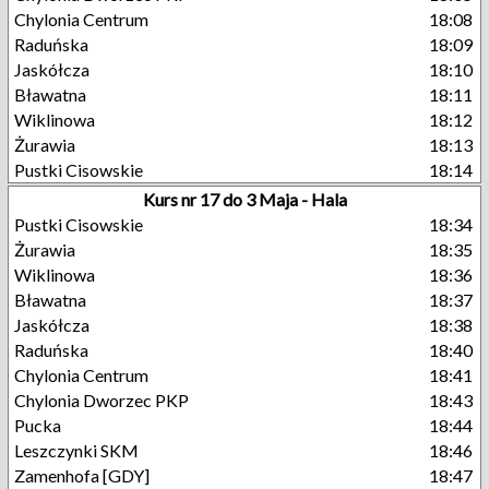
Chylonia Centrum
18:08
Raduńska
18:09
Jaskółcza
18:10
Bławatna
18:11
Wiklinowa
18:12
Żurawia
18:13
Pustki Cisowskie
18:14
Kurs nr 17 do 3 Maja - Hala
Pustki Cisowskie
18:34
Żurawia
18:35
Wiklinowa
18:36
Bławatna
18:37
Jaskółcza
18:38
Raduńska
18:40
Chylonia Centrum
18:41
Chylonia Dworzec PKP
18:43
Pucka
18:44
Leszczynki SKM
18:46
Zamenhofa [GDY]
18:47