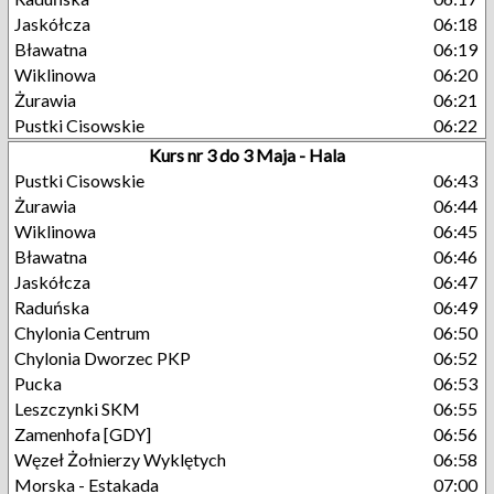
Jaskółcza
06:18
Bławatna
06:19
Wiklinowa
06:20
Żurawia
06:21
Pustki Cisowskie
06:22
Kurs nr 3 do 3 Maja - Hala
Pustki Cisowskie
06:43
Żurawia
06:44
Wiklinowa
06:45
Bławatna
06:46
Jaskółcza
06:47
Raduńska
06:49
Chylonia Centrum
06:50
Chylonia Dworzec PKP
06:52
Pucka
06:53
Leszczynki SKM
06:55
Zamenhofa [GDY]
06:56
Węzeł Żołnierzy Wyklętych
06:58
Morska - Estakada
07:00