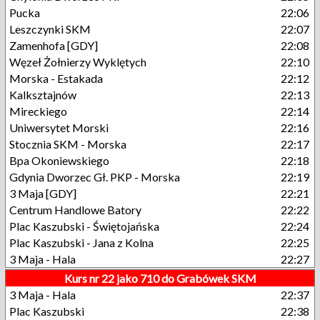
Pucka
22:06
Leszczynki SKM
22:07
Zamenhofa [GDY]
22:08
Węzeł Żołnierzy Wyklętych
22:10
Morska - Estakada
22:12
Kalksztajnów
22:13
Mireckiego
22:14
Uniwersytet Morski
22:16
Stocznia SKM - Morska
22:17
Bpa Okoniewskiego
22:18
Gdynia Dworzec Gł. PKP - Morska
22:19
3 Maja [GDY]
22:21
Centrum Handlowe Batory
22:22
Plac Kaszubski - Świętojańska
22:24
Plac Kaszubski - Jana z Kolna
22:25
3 Maja - Hala
22:27
Kurs nr 22 jako 710 do Grabówek SKM
3 Maja - Hala
22:37
Plac Kaszubski
22:38