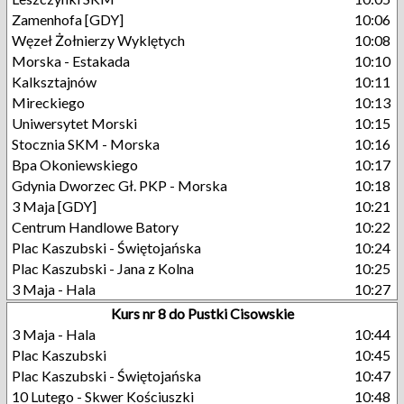
Zamenhofa [GDY]
10:06
Węzeł Żołnierzy Wyklętych
10:08
Morska - Estakada
10:10
Kalksztajnów
10:11
Mireckiego
10:13
Uniwersytet Morski
10:15
Stocznia SKM - Morska
10:16
Bpa Okoniewskiego
10:17
Gdynia Dworzec Gł. PKP - Morska
10:18
3 Maja [GDY]
10:21
Centrum Handlowe Batory
10:22
Plac Kaszubski - Świętojańska
10:24
Plac Kaszubski - Jana z Kolna
10:25
3 Maja - Hala
10:27
Kurs nr 8 do Pustki Cisowskie
3 Maja - Hala
10:44
Plac Kaszubski
10:45
Plac Kaszubski - Świętojańska
10:47
10 Lutego - Skwer Kościuszki
10:48