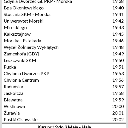
Gdynia Dworzec Gł. PKP - Morska
19:38
Bpa Okoniewskiego
19:40
Stocznia SKM - Morska
19:41
Uniwersytet Morski
19:42
Mireckiego
19:43
Kalksztajnów
19:45
Morska - Estakada
19:46
Węzeł Żołnierzy Wyklętych
19:48
Zamenhofa [GDY]
19:49
Leszczynki SKM
19:50
Pucka
19:51
Chylonia Dworzec PKP
19:53
Chylonia Centrum
19:56
Raduńska
19:57
Jaskółcza
19:58
Bławatna
19:59
Wiklinowa
20:00
Żurawia
20:01
Pustki Cisowskie
20:02
Kurs nr 19 do 3 Maja - Hala