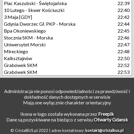
Plac Kaszubski - Świętojańska
22:39
10 Lutego - Skwer Kościuszki
22:40
3 Maja [GDY]
22:42
Gdynia Dworzec Gł. PKP - Morska
22:44
Bpa Okoniewskiego
22:45
Stocznia SKM - Morska
22:46
Uniwersytet Morski
22:47
Mireckiego
22:48
Kalksztajnów
22:50
Grabówek SKM
22:52
Grabówek SKM
22:53
Administracja nie ponosi odpowiedzialności za prawdziwość i
dokładność danych dostępnych w serwisie
Mają one wyłącznie charakter orientacyjny
Ikona w logo została wykonana przez
Freepik
Dane są pozyskiwane na bieżąco z serwisu
Otwarty Gdansk
© CristalBUS.pl 2022 |
adres kontaktowy:
kontakt@cristalbus.pl