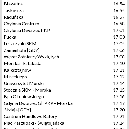
Bławatna
16:54
Jaskółcza
16:55
Raduńska
16:57
Chylonia Centrum
16:58
Chylonia Dworzec PKP
17:01
Pucka
17:03
Leszczynki SKM
17:05
Zamenhofa [GDY]
17:06
Węzeł Żołnierzy Wyklętych
17:08
Morska - Estakada
17:10
Kalksztajnów
17:11
Mireckiego
17:12
Uniwersytet Morski
17:14
Stocznia SKM - Morska
17:15
Bpa Okoniewskiego
17:16
Gdynia Dworzec Gł. PKP - Morska
17:17
3 Maja [GDY]
17:20
Centrum Handlowe Batory
17:21
Plac Kaszubski - Świętojańska
17:24