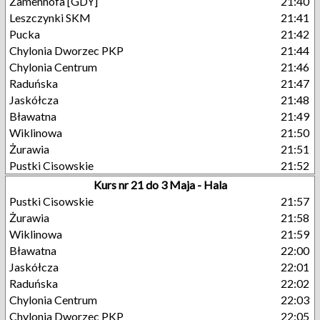
Zamenhofa [GDY]
21:40
Leszczynki SKM
21:41
Pucka
21:42
Chylonia Dworzec PKP
21:44
Chylonia Centrum
21:46
Raduńska
21:47
Jaskółcza
21:48
Bławatna
21:49
Wiklinowa
21:50
Żurawia
21:51
Pustki Cisowskie
21:52
Kurs nr 21 do 3 Maja - Hala
Pustki Cisowskie
21:57
Żurawia
21:58
Wiklinowa
21:59
Bławatna
22:00
Jaskółcza
22:01
Raduńska
22:02
Chylonia Centrum
22:03
Chylonia Dworzec PKP
22:05