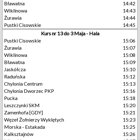
Bławatna
14:42
Wiklinowa
14:43
Żurawia
14:44
Pustki Cisowskie
14:45
Kurs nr 13 do 3 Maja - Hala
Pustki Cisowskie
15:06
Żurawia
15:07
Wiklinowa
15:08
Bławatna
15:09
Jaskółcza
15:10
Raduńska
15:12
Chylonia Centrum
15:13
Chylonia Dworzec PKP
15:16
Pucka
15:18
Leszczynki SKM
15:20
Zamenhofa [GDY]
15:21
Węzeł Żołnierzy Wyklętych
15:23
Morska - Estakada
15:25
Kalksztajnów
15:26