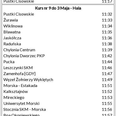
Pustki Cisowskie
11:17
Kurs nr 9 do 3 Maja - Hala
Pustki Cisowskie
11:32
Żurawia
11:33
Wiklinowa
11:34
Bławatna
11:35
Jaskółcza
11:36
Raduńska
11:38
Chylonia Centrum
11:39
Chylonia Dworzec PKP
11:42
Pucka
11:44
Leszczynki SKM
11:46
Zamenhofa [GDY]
11:47
Węzeł Żołnierzy Wyklętych
11:49
Morska - Estakada
11:51
Kalksztajnów
11:52
Mireckiego
11:53
Uniwersytet Morski
11:55
Stocznia SKM - Morska
11:56
Bpa Okoniewskiego
11:57