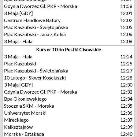
Gdynia Dworzec Gł. PKP - Morska
11:58
3 Maja [GDY]
12:01
Centrum Handlowe Batory
12:02
Plac Kaszubski - Świętojańska
12:05
Plac Kaszubski - Jana z Kolna
12:06
3 Maja - Hala
12:08
Kurs nr 10 do Pustki Cisowskie
3 Maja - Hala
12:24
Plac Kaszubski
12:25
Plac Kaszubski - Świętojańska
12:27
10 Lutego - Skwer Kościuszki
12:28
3 Maja [GDY]
12:30
Gdynia Dworzec Gł. PKP - Morska
12:32
Bpa Okoniewskiego
12:34
Stocznia SKM - Morska
12:35
Uniwersytet Morski
12:36
Mireckiego
12:37
Kalksztajnów
12:39
Morska - Estakada
12:40