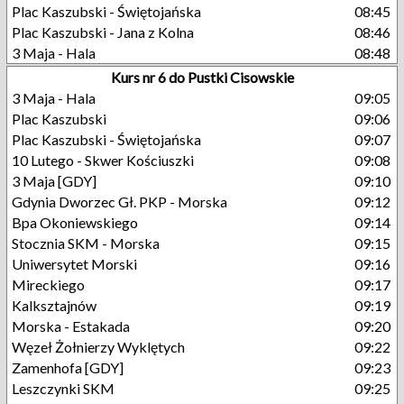
Plac Kaszubski - Świętojańska
08:45
Plac Kaszubski - Jana z Kolna
08:46
3 Maja - Hala
08:48
Kurs nr 6 do Pustki Cisowskie
3 Maja - Hala
09:05
Plac Kaszubski
09:06
Plac Kaszubski - Świętojańska
09:07
10 Lutego - Skwer Kościuszki
09:08
3 Maja [GDY]
09:10
Gdynia Dworzec Gł. PKP - Morska
09:12
Bpa Okoniewskiego
09:14
Stocznia SKM - Morska
09:15
Uniwersytet Morski
09:16
Mireckiego
09:17
Kalksztajnów
09:19
Morska - Estakada
09:20
Węzeł Żołnierzy Wyklętych
09:22
Zamenhofa [GDY]
09:23
Leszczynki SKM
09:25