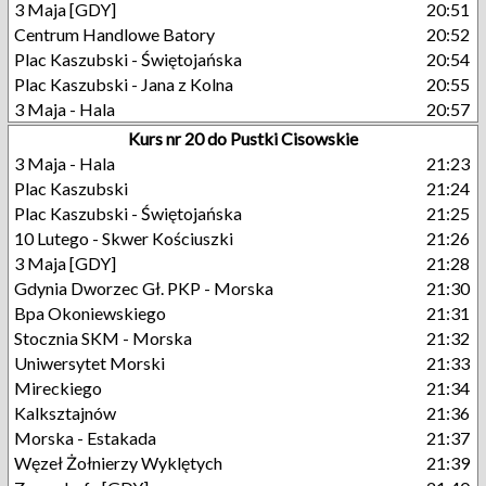
3 Maja [GDY]
20:51
Centrum Handlowe Batory
20:52
Plac Kaszubski - Świętojańska
20:54
Plac Kaszubski - Jana z Kolna
20:55
3 Maja - Hala
20:57
Kurs nr 20 do Pustki Cisowskie
3 Maja - Hala
21:23
Plac Kaszubski
21:24
Plac Kaszubski - Świętojańska
21:25
10 Lutego - Skwer Kościuszki
21:26
3 Maja [GDY]
21:28
Gdynia Dworzec Gł. PKP - Morska
21:30
Bpa Okoniewskiego
21:31
Stocznia SKM - Morska
21:32
Uniwersytet Morski
21:33
Mireckiego
21:34
Kalksztajnów
21:36
Morska - Estakada
21:37
Węzeł Żołnierzy Wyklętych
21:39