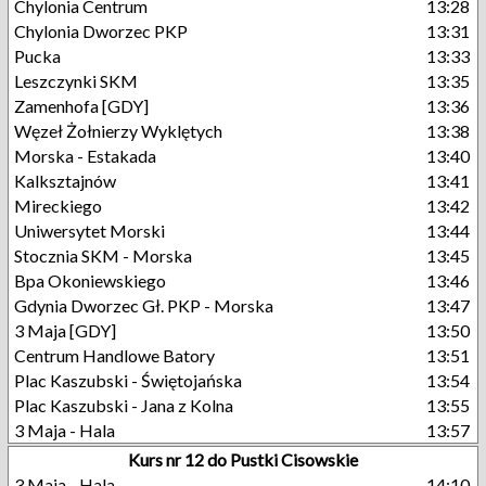
Chylonia Centrum
13:28
Chylonia Dworzec PKP
13:31
Pucka
13:33
Leszczynki SKM
13:35
Zamenhofa [GDY]
13:36
Węzeł Żołnierzy Wyklętych
13:38
Morska - Estakada
13:40
Kalksztajnów
13:41
Mireckiego
13:42
Uniwersytet Morski
13:44
Stocznia SKM - Morska
13:45
Bpa Okoniewskiego
13:46
Gdynia Dworzec Gł. PKP - Morska
13:47
3 Maja [GDY]
13:50
Centrum Handlowe Batory
13:51
Plac Kaszubski - Świętojańska
13:54
Plac Kaszubski - Jana z Kolna
13:55
3 Maja - Hala
13:57
Kurs nr 12 do Pustki Cisowskie
3 Maja - Hala
14:10