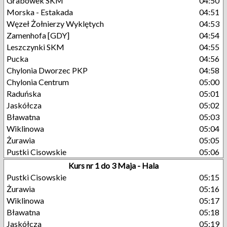
Grabówek SKM
04:50
Morska - Estakada
04:51
Węzeł Żołnierzy Wyklętych
04:53
Zamenhofa [GDY]
04:54
Leszczynki SKM
04:55
Pucka
04:56
Chylonia Dworzec PKP
04:58
Chylonia Centrum
05:00
Raduńska
05:01
Jaskółcza
05:02
Bławatna
05:03
Wiklinowa
05:04
Żurawia
05:05
Pustki Cisowskie
05:06
Kurs nr 1 do 3 Maja - Hala
Pustki Cisowskie
05:15
Żurawia
05:16
Wiklinowa
05:17
Bławatna
05:18
Jaskółcza
05:19