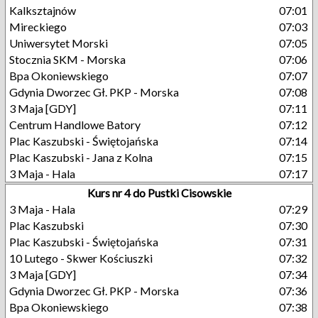
Kalksztajnów
07:01
Mireckiego
07:03
Uniwersytet Morski
07:05
Stocznia SKM - Morska
07:06
Bpa Okoniewskiego
07:07
Gdynia Dworzec Gł. PKP - Morska
07:08
3 Maja [GDY]
07:11
Centrum Handlowe Batory
07:12
Plac Kaszubski - Świętojańska
07:14
Plac Kaszubski - Jana z Kolna
07:15
3 Maja - Hala
07:17
Kurs nr 4 do Pustki Cisowskie
3 Maja - Hala
07:29
Plac Kaszubski
07:30
Plac Kaszubski - Świętojańska
07:31
10 Lutego - Skwer Kościuszki
07:32
3 Maja [GDY]
07:34
Gdynia Dworzec Gł. PKP - Morska
07:36
Bpa Okoniewskiego
07:38