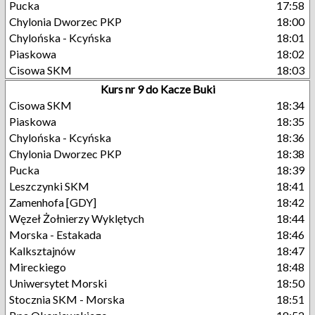
Pucka
17:58
Chylonia Dworzec PKP
18:00
Chylońska - Kcyńska
18:01
Piaskowa
18:02
Cisowa SKM
18:03
Kurs nr 9 do Kacze Buki
Cisowa SKM
18:34
Piaskowa
18:35
Chylońska - Kcyńska
18:36
Chylonia Dworzec PKP
18:38
Pucka
18:39
Leszczynki SKM
18:41
Zamenhofa [GDY]
18:42
Węzeł Żołnierzy Wyklętych
18:44
Morska - Estakada
18:46
Kalksztajnów
18:47
Mireckiego
18:48
Uniwersytet Morski
18:50
Stocznia SKM - Morska
18:51