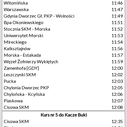
Witomińska
11:46
Warszawska
11:47
Gdynia Dworzec Gł. PKP - Wolności
11:49
Bpa Okoniewskiego
11:51
Stocznia SKM - Morska
11:52
Uniwersytet Morski
11:53
Mireckiego
11:54
Kalksztajnów
11:56
Morska - Estakada
11:57
Węzeł Żołnierzy Wyklętych
11:59
Zamenhofa [GDY]
12:00
Leszczynki SKM
12:02
Pucka
12:03
Chylonia Dworzec PKP
12:05
Chylońska - Kcyńska
12:06
Piaskowa
12:07
Cisowa SKM
12:08
Kurs nr 5 do Kacze Buki
Cisowa SKM
12:35