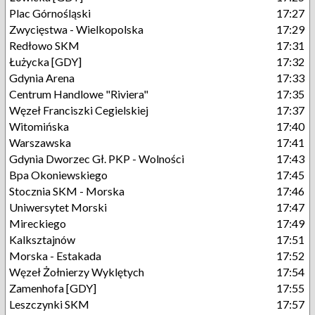
Plac Górnośląski
17:27
Zwycięstwa - Wielkopolska
17:29
Redłowo SKM
17:31
Łużycka [GDY]
17:32
Gdynia Arena
17:33
Centrum Handlowe "Riviera"
17:35
Węzeł Franciszki Cegielskiej
17:37
Witomińska
17:40
Warszawska
17:41
Gdynia Dworzec Gł. PKP - Wolności
17:43
Bpa Okoniewskiego
17:45
Stocznia SKM - Morska
17:46
Uniwersytet Morski
17:47
Mireckiego
17:49
Kalksztajnów
17:51
Morska - Estakada
17:52
Węzeł Żołnierzy Wyklętych
17:54
Zamenhofa [GDY]
17:55
Leszczynki SKM
17:57