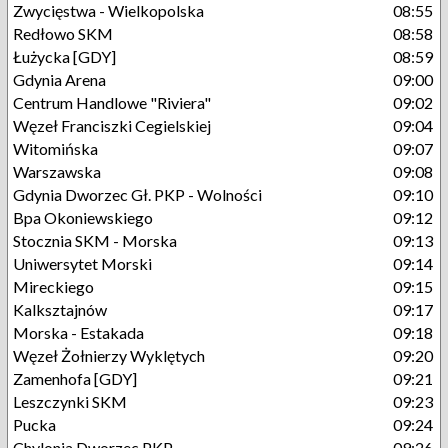
Zwycięstwa - Wielkopolska
08:55
Redłowo SKM
08:58
Łużycka [GDY]
08:59
Gdynia Arena
09:00
Centrum Handlowe "Riviera"
09:02
Węzeł Franciszki Cegielskiej
09:04
Witomińska
09:07
Warszawska
09:08
Gdynia Dworzec Gł. PKP - Wolności
09:10
Bpa Okoniewskiego
09:12
Stocznia SKM - Morska
09:13
Uniwersytet Morski
09:14
Mireckiego
09:15
Kalksztajnów
09:17
Morska - Estakada
09:18
Węzeł Żołnierzy Wyklętych
09:20
Zamenhofa [GDY]
09:21
Leszczynki SKM
09:23
Pucka
09:24
Chylonia Dworzec PKP
09:26