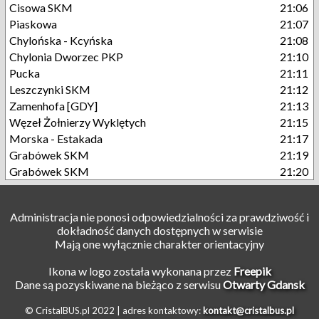
Cisowa SKM
21:06
Piaskowa
21:07
Chylońska - Kcyńska
21:08
Chylonia Dworzec PKP
21:10
Pucka
21:11
Leszczynki SKM
21:12
Zamenhofa [GDY]
21:13
Węzeł Żołnierzy Wyklętych
21:15
Morska - Estakada
21:17
Grabówek SKM
21:19
Grabówek SKM
21:20
Administracja nie ponosi odpowiedzialności za prawdziwość i
dokładność danych dostępnych w serwisie
Mają one wyłącznie charakter orientacyjny
Ikona w logo została wykonana przez
Freepik
Dane są pozyskiwane na bieżąco z serwisu
Otwarty Gdansk
© CristalBUS.pl 2022 |
adres kontaktowy:
kontakt@cristalbus.pl