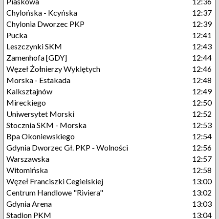
Piaskowa
12:36
Chylońska - Kcyńska
12:37
Chylonia Dworzec PKP
12:39
Pucka
12:41
Leszczynki SKM
12:43
Zamenhofa [GDY]
12:44
Węzeł Żołnierzy Wyklętych
12:46
Morska - Estakada
12:48
Kalksztajnów
12:49
Mireckiego
12:50
Uniwersytet Morski
12:52
Stocznia SKM - Morska
12:53
Bpa Okoniewskiego
12:54
Gdynia Dworzec Gł. PKP - Wolności
12:56
Warszawska
12:57
Witomińska
12:58
Węzeł Franciszki Cegielskiej
13:00
Centrum Handlowe "Riviera"
13:02
Gdynia Arena
13:03
Stadion PKM
13:04