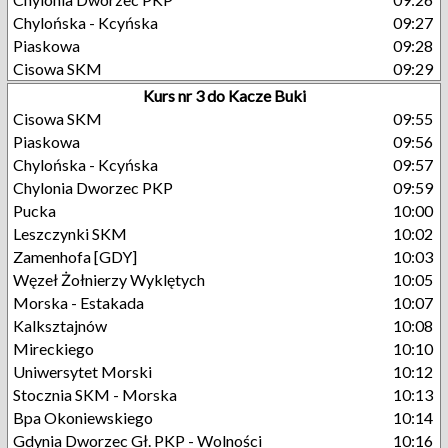
Chylońska - Kcyńska
09:27
Piaskowa
09:28
Cisowa SKM
09:29
Kurs nr 3 do Kacze Buki
Cisowa SKM
09:55
Piaskowa
09:56
Chylońska - Kcyńska
09:57
Chylonia Dworzec PKP
09:59
Pucka
10:00
Leszczynki SKM
10:02
Zamenhofa [GDY]
10:03
Węzeł Żołnierzy Wyklętych
10:05
Morska - Estakada
10:07
Kalksztajnów
10:08
Mireckiego
10:10
Uniwersytet Morski
10:12
Stocznia SKM - Morska
10:13
Bpa Okoniewskiego
10:14
Gdynia Dworzec Gł. PKP - Wolności
10:16