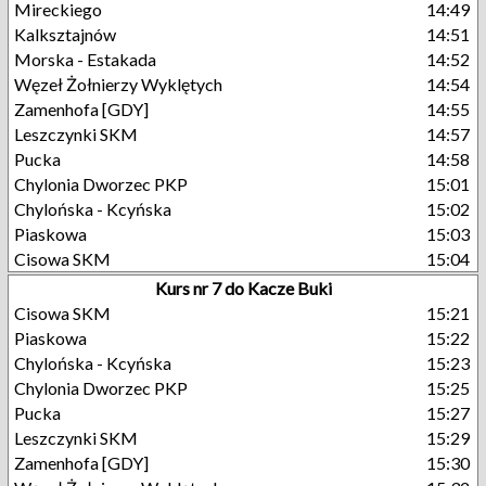
Mireckiego
14:49
Kalksztajnów
14:51
Morska - Estakada
14:52
Węzeł Żołnierzy Wyklętych
14:54
Zamenhofa [GDY]
14:55
Leszczynki SKM
14:57
Pucka
14:58
Chylonia Dworzec PKP
15:01
Chylońska - Kcyńska
15:02
Piaskowa
15:03
Cisowa SKM
15:04
Kurs nr 7 do Kacze Buki
Cisowa SKM
15:21
Piaskowa
15:22
Chylońska - Kcyńska
15:23
Chylonia Dworzec PKP
15:25
Pucka
15:27
Leszczynki SKM
15:29
Zamenhofa [GDY]
15:30