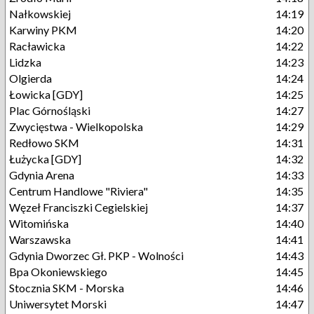
Nałkowskiej
14:19
Karwiny PKM
14:20
Racławicka
14:22
Lidzka
14:23
Olgierda
14:24
Łowicka [GDY]
14:25
Plac Górnośląski
14:27
Zwycięstwa - Wielkopolska
14:29
Redłowo SKM
14:31
Łużycka [GDY]
14:32
Gdynia Arena
14:33
Centrum Handlowe "Riviera"
14:35
Węzeł Franciszki Cegielskiej
14:37
Witomińska
14:40
Warszawska
14:41
Gdynia Dworzec Gł. PKP - Wolności
14:43
Bpa Okoniewskiego
14:45
Stocznia SKM - Morska
14:46
Uniwersytet Morski
14:47