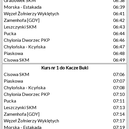
Grabówek SKM
06:38
Morska - Estakada
06:39
Węzeł Żołnierzy Wyklętych
06:41
Zamenhofa [GDY]
06:42
Leszczynki SKM
06:43
Pucka
06:44
Chylonia Dworzec PKP
06:46
Chylońska - Kcyńska
06:47
Piaskowa
06:48
Cisowa SKM
06:49
Kurs nr 1 do Kacze Buki
Cisowa SKM
07:06
Piaskowa
07:07
Chylońska - Kcyńska
07:08
Chylonia Dworzec PKP
07:10
Pucka
07:11
Leszczynki SKM
07:13
Zamenhofa [GDY]
07:14
Węzeł Żołnierzy Wyklętych
07:17
Morska - Estakada
07:19