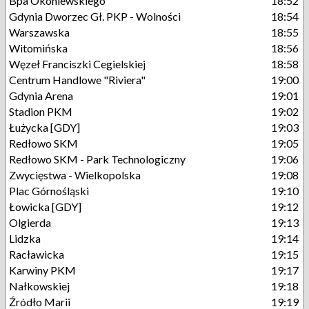
Bpa Okoniewskiego
18:52
Gdynia Dworzec Gł. PKP - Wolności
18:54
Warszawska
18:55
Witomińska
18:56
Węzeł Franciszki Cegielskiej
18:58
Centrum Handlowe "Riviera"
19:00
Gdynia Arena
19:01
Stadion PKM
19:02
Łużycka [GDY]
19:03
Redłowo SKM
19:05
Redłowo SKM - Park Technologiczny
19:06
Zwycięstwa - Wielkopolska
19:08
Plac Górnośląski
19:10
Łowicka [GDY]
19:12
Olgierda
19:13
Lidzka
19:14
Racławicka
19:15
Karwiny PKM
19:17
Nałkowskiej
19:18
Źródło Marii
19:19