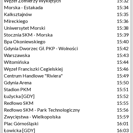
Węzeł Żołnierzy Wyklętych
15:32
Morska - Estakada
15:34
Kalksztajnów
15:35
Mireckiego
15:36
Uniwersytet Morski
15:38
Stocznia SKM - Morska
15:39
Bpa Okoniewskiego
15:40
Gdynia Dworzec Gł. PKP - Wolności
15:42
Warszawska
15:43
Witomińska
15:44
Węzeł Franciszki Cegielskiej
15:46
Centrum Handlowe "Riviera"
15:49
Gdynia Arena
15:50
Stadion PKM
15:51
Łużycka [GDY]
15:52
Redłowo SKM
15:55
Redłowo SKM - Park Technologiczny
15:56
Zwycięstwa - Wielkopolska
15:59
Plac Górnośląski
16:01
Łowicka [GDY]
16:03