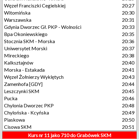
Węzeł Franciszki Cegielskiej
20:27
Witomińska
20:30
Warszawska
20:31
Gdynia Dworzec Gł. PKP - Wolności
20:33
Bpa Okoniewskiego
20:35
Stocznia SKM - Morska
20:36
Uniwersytet Morski
20:37
Mireckiego
20:38
Kalksztajnów
20:40
Morska - Estakada
20:41
Węzeł Żołnierzy Wyklętych
20:43
Zamenhofa [GDY]
20:44
Leszczynki SKM
20:45
Pucka
20:46
Chylonia Dworzec PKP
20:48
Chylońska - Kcyńska
20:49
Piaskowa
20:50
Cisowa SKM
20:51
Kurs nr 11 jako 710 do Grabówek SKM