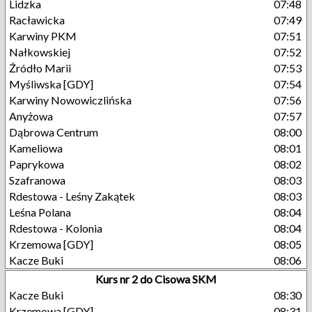
Lidzka
07:48
Racławicka
07:49
Karwiny PKM
07:51
Nałkowskiej
07:52
Źródło Marii
07:53
Myśliwska [GDY]
07:54
Karwiny Nowowiczlińska
07:56
Anyżowa
07:57
Dąbrowa Centrum
08:00
Kameliowa
08:01
Paprykowa
08:02
Szafranowa
08:03
Rdestowa - Leśny Zakątek
08:03
Leśna Polana
08:04
Rdestowa - Kolonia
08:04
Krzemowa [GDY]
08:05
Kacze Buki
08:06
Kurs nr 2 do Cisowa SKM
Kacze Buki
08:30
Krzemowa [GDY]
08:31