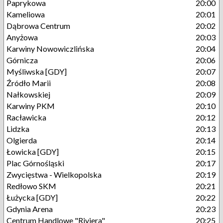
Paprykowa
20:00
Kameliowa
20:01
Dąbrowa Centrum
20:02
Anyżowa
20:03
Karwiny Nowowiczlińska
20:04
Górnicza
20:06
Myśliwska [GDY]
20:07
Źródło Marii
20:08
Nałkowskiej
20:09
Karwiny PKM
20:10
Racławicka
20:12
Lidzka
20:13
Olgierda
20:14
Łowicka [GDY]
20:15
Plac Górnośląski
20:17
Zwycięstwa - Wielkopolska
20:19
Redłowo SKM
20:21
Łużycka [GDY]
20:22
Gdynia Arena
20:23
Centrum Handlowe "Riviera"
20:25