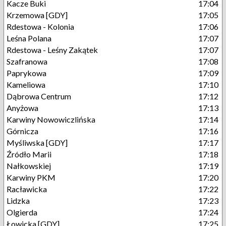
Kacze Buki
17:04
Krzemowa [GDY]
17:05
Rdestowa - Kolonia
17:06
Leśna Polana
17:07
Rdestowa - Leśny Zakątek
17:07
Szafranowa
17:08
Paprykowa
17:09
Kameliowa
17:10
Dąbrowa Centrum
17:12
Anyżowa
17:13
Karwiny Nowowiczlińska
17:14
Górnicza
17:16
Myśliwska [GDY]
17:17
Źródło Marii
17:18
Nałkowskiej
17:19
Karwiny PKM
17:20
Racławicka
17:22
Lidzka
17:23
Olgierda
17:24
Łowicka [GDY]
17:25