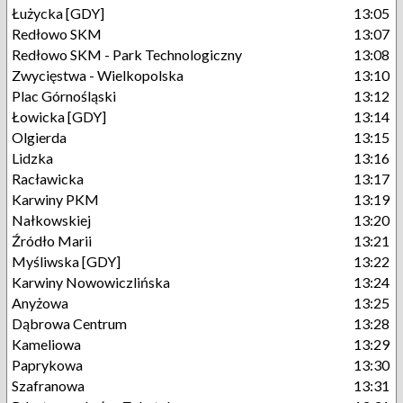
Łużycka [GDY]
13:05
Redłowo SKM
13:07
Redłowo SKM - Park Technologiczny
13:08
Zwycięstwa - Wielkopolska
13:10
Plac Górnośląski
13:12
Łowicka [GDY]
13:14
Olgierda
13:15
Lidzka
13:16
Racławicka
13:17
Karwiny PKM
13:19
Nałkowskiej
13:20
Źródło Marii
13:21
Myśliwska [GDY]
13:22
Karwiny Nowowiczlińska
13:24
Anyżowa
13:25
Dąbrowa Centrum
13:28
Kameliowa
13:29
Paprykowa
13:30
Szafranowa
13:31