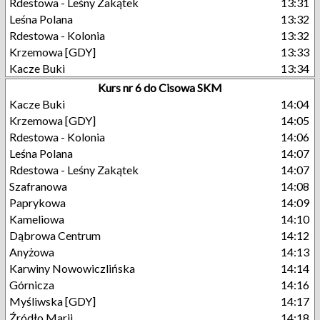
Rdestowa - Leśny Zakątek
13:31
Leśna Polana
13:32
Rdestowa - Kolonia
13:32
Krzemowa [GDY]
13:33
Kacze Buki
13:34
Kurs nr 6 do Cisowa SKM
Kacze Buki
14:04
Krzemowa [GDY]
14:05
Rdestowa - Kolonia
14:06
Leśna Polana
14:07
Rdestowa - Leśny Zakątek
14:07
Szafranowa
14:08
Paprykowa
14:09
Kameliowa
14:10
Dąbrowa Centrum
14:12
Anyżowa
14:13
Karwiny Nowowiczlińska
14:14
Górnicza
14:16
Myśliwska [GDY]
14:17
Źródło Marii
14:18