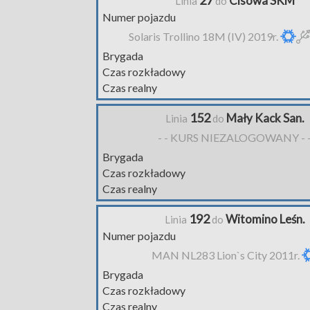
27
Cisowa SKM
Linia
do
Numer pojazdu
Solaris Trollino 18M (IV) 2019r.
Brygada
Czas rozkładowy
Czas realny
152
Mały Kack San.
Linia
do
- - KURS NIEZALOGOWANY - 
Brygada
Czas rozkładowy
Czas realny
192
Witomino Leśn.
Linia
do
Numer pojazdu
MAN NL283 Lion`s City 2011r.
Brygada
Czas rozkładowy
Czas realny