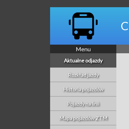
C
Menu
Aktualne odjazdy
Rozkład jazdy
Historia pojazdów
Pojazdy na linii
Mapa pojazdów ZTM