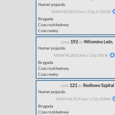
Numer pojazdu
MAN NG323 Lion`s City G 2019r.
Brygada
Czas rozkładowy
Czas realny
192
Witomino Leśn.
Linia
do
Numer pojazdu
MAN NL283 Lion`s City 2019r.
Brygada
Czas rozkładowy
Czas realny
121
Redłowo Szpital
Linia
do
Numer pojazdu
MAN NL313 Lion`s City 2006r.
Brygada
Czas rozkładowy