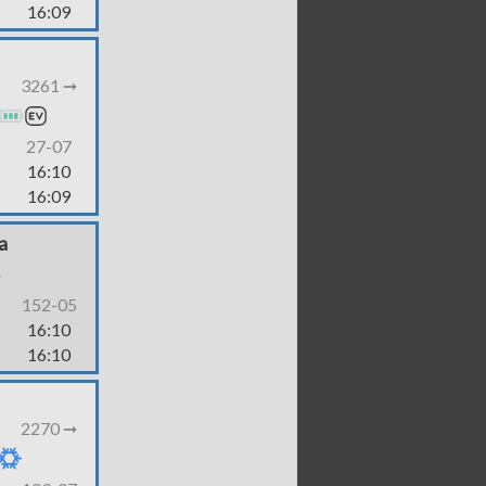
16:09
3261 ➞
27-07
16:10
16:09
a
-
152-05
16:10
16:10
2270 ➞