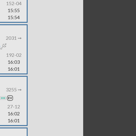
152-04
15:55
15:54
2031 ➞
192-02
16:03
16:01
3255 ➞
27-12
16:02
16:01