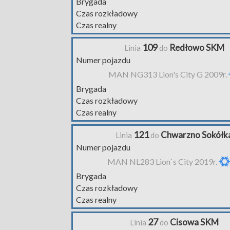
Brygada
Czas rozkładowy
Czas realny
109
Redłowo SKM
Linia
do
Numer pojazdu
MAN NG313 Lion's City G 2009r.
Brygada
Czas rozkładowy
Czas realny
121
Chwarzno Sokółk
Linia
do
Numer pojazdu
MAN NL283 Lion`s City 2019r.
Brygada
Czas rozkładowy
Czas realny
27
Cisowa SKM
Linia
do