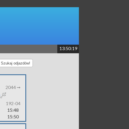
13:50:20
Szukaj odjazdów!
2044 ➞
192-04
15:48
15:50