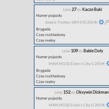
27
Kacze Buki
Linia
do
Numer pojazdu
Solaris Trollino 18M (IV) 2019r.
Brygada
Czas rozkładowy
Czas realny
109
Babie Doły
Linia
do
Numer pojazdu
MAN NG323 Lion`s City G 2019r.
Brygada
Czas rozkładowy
Czas realny
152
Oksywie Dickman
Linia
do
Numer pojazdu
MAN NG323 Lion`s City G 2019r.