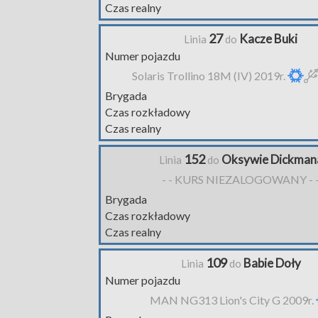
Czas realny
27
Kacze Buki
Linia
do
Numer pojazdu
Solaris Trollino 18M (IV) 2019r.
Brygada
Czas rozkładowy
Czas realny
152
Oksywie Dickman
Linia
do
- - KURS NIEZALOGOWANY - 
Brygada
Czas rozkładowy
Czas realny
109
Babie Doły
Linia
do
Numer pojazdu
MAN NG313 Lion's City G 2009r.