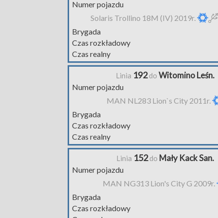
Numer pojazdu
Solaris Trollino 18M (IV) 2019r.
Brygada
Czas rozkładowy
Czas realny
192
Witomino Leśn.
Linia
do
Numer pojazdu
MAN NL283 Lion`s City 2011r.
Brygada
Czas rozkładowy
Czas realny
152
Mały Kack San.
Linia
do
Numer pojazdu
MAN NG313 Lion's City G 2009r.
Brygada
Czas rozkładowy