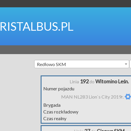
RISTALBUS.PL
Redłowo SKM
192
Witomino Leśn.
Linia
do
Numer pojazdu
MAN NL283 Lion`s City 2019r.
Brygada
Czas rozkładowy
Czas realny