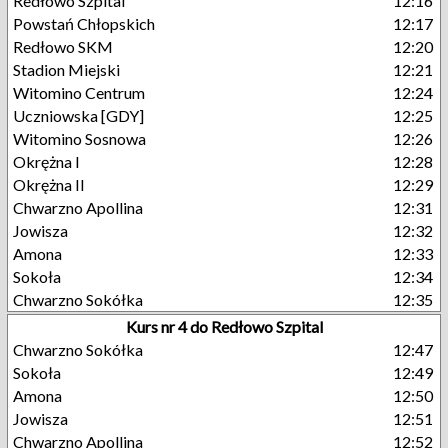
Redłowo Szpital
12:16
Powstań Chłopskich
12:17
Redłowo SKM
12:20
Stadion Miejski
12:21
Witomino Centrum
12:24
Uczniowska [GDY]
12:25
Witomino Sosnowa
12:26
Okrężna I
12:28
Okrężna II
12:29
Chwarzno Apollina
12:31
Jowisza
12:32
Amona
12:33
Sokoła
12:34
Chwarzno Sokółka
12:35
Kurs nr 4 do Redłowo Szpital
Chwarzno Sokółka
12:47
Sokoła
12:49
Amona
12:50
Jowisza
12:51
Chwarzno Apollina
12:52