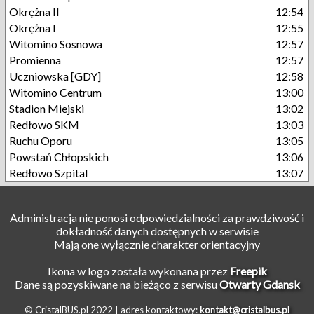
Okrężna II
12:54
Okrężna I
12:55
Witomino Sosnowa
12:57
Promienna
12:57
Uczniowska [GDY]
12:58
Witomino Centrum
13:00
Stadion Miejski
13:02
Redłowo SKM
13:03
Ruchu Oporu
13:05
Powstań Chłopskich
13:06
Redłowo Szpital
13:07
Administracja nie ponosi odpowiedzialności za prawdziwość i
dokładność danych dostępnych w serwisie
Mają one wyłącznie charakter orientacyjny
Ikona w logo została wykonana przez
Freepik
Dane są pozyskiwane na bieżąco z serwisu
Otwarty Gdansk
© CristalBUS.pl 2022 |
adres kontaktowy:
kontakt@cristalbus.pl