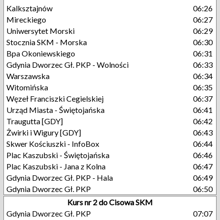
Kalksztajnów
06:26
Mireckiego
06:27
Uniwersytet Morski
06:29
Stocznia SKM - Morska
06:30
Bpa Okoniewskiego
06:31
Gdynia Dworzec Gł. PKP - Wolności
06:33
Warszawska
06:34
Witomińska
06:35
Węzeł Franciszki Cegielskiej
06:37
Urząd Miasta - Świętojańska
06:41
Traugutta [GDY]
06:42
Żwirki i Wigury [GDY]
06:43
Skwer Kościuszki - InfoBox
06:44
Plac Kaszubski - Świętojańska
06:46
Plac Kaszubski - Jana z Kolna
06:47
Gdynia Dworzec Gł. PKP - Hala
06:49
Gdynia Dworzec Gł. PKP
06:50
Kurs nr 2 do Cisowa SKM
Gdynia Dworzec Gł. PKP
07:07