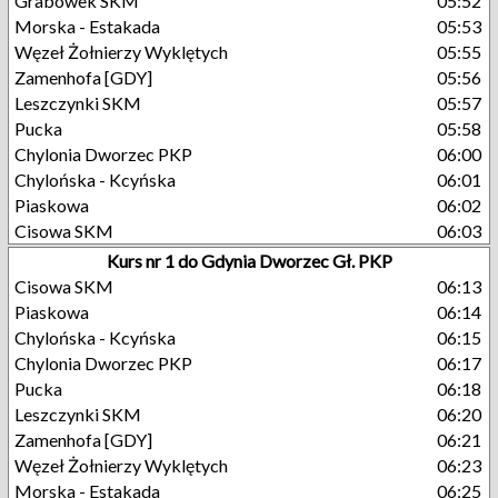
Grabówek SKM
05:52
Morska - Estakada
05:53
Węzeł Żołnierzy Wyklętych
05:55
Zamenhofa [GDY]
05:56
Leszczynki SKM
05:57
Pucka
05:58
Chylonia Dworzec PKP
06:00
Chylońska - Kcyńska
06:01
Piaskowa
06:02
Cisowa SKM
06:03
Kurs nr 1 do Gdynia Dworzec Gł. PKP
Cisowa SKM
06:13
Piaskowa
06:14
Chylońska - Kcyńska
06:15
Chylonia Dworzec PKP
06:17
Pucka
06:18
Leszczynki SKM
06:20
Zamenhofa [GDY]
06:21
Węzeł Żołnierzy Wyklętych
06:23
Morska - Estakada
06:25