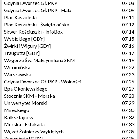
Gdynia Dworzec Gł. PKP
07:08
Gdynia Dworzec Gł. PKP - Hala
07:09
Plac Kaszubski
07:11
Plac Kaszubski - Świętojańska
07:12
Skwer Kościuszki - InfoBox
07:14
Wybickiego [GDY]
07:15
Żwirki i Wigury [GDY]
07:16
Traugutta [GDY]
07:17
Wzgórze Św. Maksymiliana SKM
07:19
Witomińska
07:22
Warszawska
07:23
Gdynia Dworzec Gł. PKP - Wolności
07:25
Bpa Okoniewskiego
07:27
Stocznia SKM - Morska
07:28
Uniwersytet Morski
07:29
Mireckiego
07:30
Kalksztajnów
07:32
Morska - Estakada
07:33
Węzeł Żołnierzy Wyklętych
07:35
Zamenhofa [GDY]
07:36