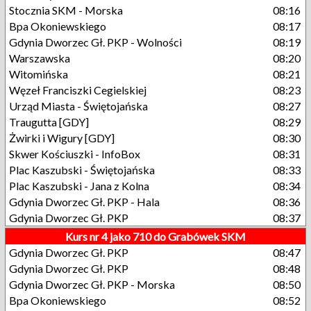
Stocznia SKM - Morska
08:16
Bpa Okoniewskiego
08:17
Gdynia Dworzec Gł. PKP - Wolności
08:19
Warszawska
08:20
Witomińska
08:21
Węzeł Franciszki Cegielskiej
08:23
Urząd Miasta - Świętojańska
08:27
Traugutta [GDY]
08:29
Żwirki i Wigury [GDY]
08:30
Skwer Kościuszki - InfoBox
08:31
Plac Kaszubski - Świętojańska
08:33
Plac Kaszubski - Jana z Kolna
08:34
Gdynia Dworzec Gł. PKP - Hala
08:36
Gdynia Dworzec Gł. PKP
08:37
Kurs nr 4 jako 710 do Grabówek SKM
Gdynia Dworzec Gł. PKP
08:47
Gdynia Dworzec Gł. PKP
08:48
Gdynia Dworzec Gł. PKP - Morska
08:50
Bpa Okoniewskiego
08:52