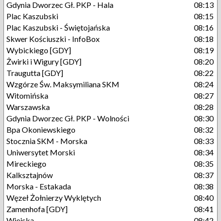
Gdynia Dworzec Gł. PKP - Hala
08:13
Plac Kaszubski
08:15
Plac Kaszubski - Świętojańska
08:16
Skwer Kościuszki - InfoBox
08:18
Wybickiego [GDY]
08:19
Żwirki i Wigury [GDY]
08:20
Traugutta [GDY]
08:22
Wzgórze Św. Maksymiliana SKM
08:24
Witomińska
08:27
Warszawska
08:28
Gdynia Dworzec Gł. PKP - Wolności
08:30
Bpa Okoniewskiego
08:32
Stocznia SKM - Morska
08:33
Uniwersytet Morski
08:34
Mireckiego
08:35
Kalksztajnów
08:37
Morska - Estakada
08:38
Węzeł Żołnierzy Wyklętych
08:40
Zamenhofa [GDY]
08:41
Wiejska
08:42