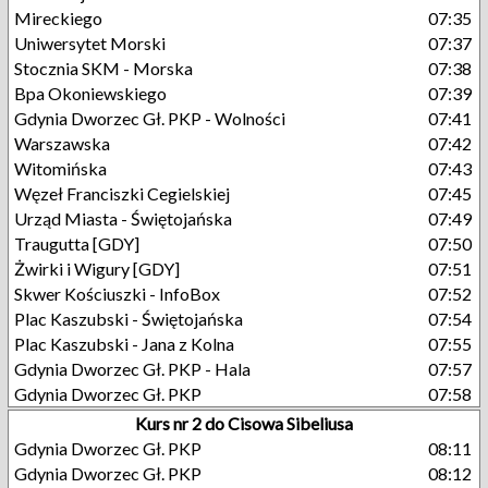
Mireckiego
07:35
Uniwersytet Morski
07:37
Stocznia SKM - Morska
07:38
Bpa Okoniewskiego
07:39
Gdynia Dworzec Gł. PKP - Wolności
07:41
Warszawska
07:42
Witomińska
07:43
Węzeł Franciszki Cegielskiej
07:45
Urząd Miasta - Świętojańska
07:49
Traugutta [GDY]
07:50
Żwirki i Wigury [GDY]
07:51
Skwer Kościuszki - InfoBox
07:52
Plac Kaszubski - Świętojańska
07:54
Plac Kaszubski - Jana z Kolna
07:55
Gdynia Dworzec Gł. PKP - Hala
07:57
Gdynia Dworzec Gł. PKP
07:58
Kurs nr 2 do Cisowa Sibeliusa
Gdynia Dworzec Gł. PKP
08:11
Gdynia Dworzec Gł. PKP
08:12