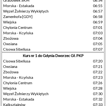
Grabówek SKM
06:54
Morska - Estakada
06:55
Węzeł Żołnierzy Wyklętych
06:57
Zamenhofa [GDY]
06:58
Wiejska
06:59
Chylonia Centrum
07:01
Morska - Kcyńska
07:03
Zbożowa
07:04
Owsiana
07:05
Cisowa Sibeliusa
07:07
Kurs nr 1 do Gdynia Dworzec Gł. PKP
Cisowa Sibeliusa
07:20
Owsiana
07:21
Zbożowa
07:22
Morska - Kcyńska
07:23
Chylonia Centrum
07:26
Wiejska
07:28
Węzeł Żołnierzy Wyklętych
07:30
Morska - Estakada
07:32
Kalksztajnów
07:33