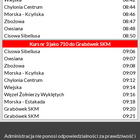
Chylonia Centrum
08:44
Morska - Kcyńska
08:46
Zbożowa
08:47
Owsiana
08:48
Cisowa Sibeliusa
08:50
Kurs nr 3 jako 710 do Grabówek SKM
Cisowa Sibeliusa
09:06
Owsiana
09:07
Zbożowa
09:08
Morska - Kcyńska
09:09
Chylonia Centrum
09:12
Wiejska
09:14
Węzeł Żołnierzy Wyklętych
09:16
Morska - Estakada
09:18
Grabówek SKM
09:20
Grabówek SKM
09:21
Administracja nie ponosi odpowiedzialności za prawdziwość i