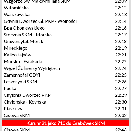
Wzgórze Św. Maksymiliana SKM
22:09
Witomińska
22:12
Warszawska
22:13
Gdynia Dworzec Gł. PKP - Wolności
22:14
Bpa Okoniewskiego
22:16
Stocznia SKM - Morska
22:17
Uniwersytet Morski
22:18
Mireckiego
22:19
Kalksztajnów
22:21
Morska - Estakada
22:22
Węzeł Żołnierzy Wyklętych
22:24
Zamenhofa [GDY]
22:25
Leszczynki SKM
22:26
Pucka
22:27
Chylonia Dworzec PKP
22:29
Chylońska - Kcyńska
22:30
Piaskowa
22:31
Cisowa SKM
22:32
Kurs nr 21 jako 710 do Grabówek SKM
Cisowa SKM
22:46