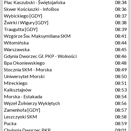
Plac Kaszubski - Świętojańska
08:34
Skwer Kościuszki - InfoBox
08:36
Wybickiego [GDY]
08:37
Żwirki i Wigury [GDY]
08:38
Traugutta [GDY]
08:39
Wzgórze Św. Maksymiliana SKM
08:41
Witomińska
08:44
Warszawska
08:45
Gdynia Dworzec Gł. PKP - Wolności
08:46
Bpa Okoniewskiego
08:48
Stocznia SKM - Morska
08:49
Uniwersytet Morski
08:50
Mireckiego
08:51
Kalksztajnów
08:53
Morska - Estakada
08:54
Węzeł Żołnierzy Wyklętych
08:56
Zamenhofa [GDY]
08:57
Leszczynki SKM
08:58
Pucka
08:59
Chylonia Dworzec PKP
09:01