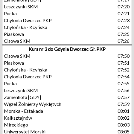
Leszczynki SKM
07:20
Pucka
07:21
Chylonia Dworzec PKP
07:23
Chylońska - Kcyńska
07:24
Piaskowa
07:25
Cisowa SKM
07:26
Kurs nr 3 do Gdynia Dworzec Gł. PKP
Cisowa SKM
07:50
Piaskowa
07:51
Chylońska - Kcyńska
07:52
Chylonia Dworzec PKP
07:54
Pucka
07:55
Leszczynki SKM
07:56
Zamenhofa [GDY]
07:57
Węzeł Żołnierzy Wyklętych
07:59
Morska - Estakada
08:01
Kalksztajnów
08:02
Mireckiego
08:03
Uniwersytet Morski
08:05