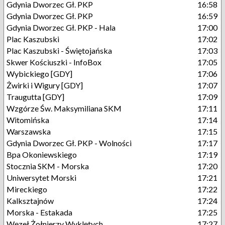
Gdynia Dworzec Gł. PKP
16:58
Gdynia Dworzec Gł. PKP
16:59
Gdynia Dworzec Gł. PKP - Hala
17:00
Plac Kaszubski
17:02
Plac Kaszubski - Świętojańska
17:03
Skwer Kościuszki - InfoBox
17:05
Wybickiego [GDY]
17:06
Żwirki i Wigury [GDY]
17:07
Traugutta [GDY]
17:09
Wzgórze Św. Maksymiliana SKM
17:11
Witomińska
17:14
Warszawska
17:15
Gdynia Dworzec Gł. PKP - Wolności
17:17
Bpa Okoniewskiego
17:19
Stocznia SKM - Morska
17:20
Uniwersytet Morski
17:21
Mireckiego
17:22
Kalksztajnów
17:24
Morska - Estakada
17:25
Węzeł Żołnierzy Wyklętych
17:27