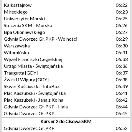
Kalksztajnów
06:22
Mireckiego
06:23
Uniwersytet Morski
06:25
Stocznia SKM - Morska
06:26
Bpa Okoniewskiego
06:27
Gdynia Dworzec Gł. PKP - Wolności
06:29
Warszawska
06:30
Witomińska
06:31
Węzeł Franciszki Cegielskiej
06:33
Urząd Miasta - Świętojańska
06:36
Traugutta [GDY]
06:37
Żwirki i Wigury [GDY]
06:38
Skwer Kościuszki - InfoBox
06:39
Plac Kaszubski - Świętojańska
06:41
Plac Kaszubski - Jana z Kolna
06:42
Gdynia Dworzec Gł. PKP - Hala
06:44
Gdynia Dworzec Gł. PKP
06:45
Kurs nr 2 do Cisowa SKM
Gdynia Dworzec Gł. PKP
06:52