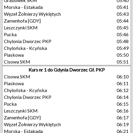
Grabówek SKM
05:40
Morska - Estakada
05:41
Węzeł Żołnierzy Wyklętych
05:43
Zamenhofa [GDY]
05:44
Leszczynki SKM
05:45
Pucka
05:46
Chylonia Dworzec PKP
05:48
Chylońska - Kcyńska
05:49
Piaskowa
05:50
Cisowa SKM
05:51
Kurs nr 1 do Gdynia Dworzec Gł. PKP
Cisowa SKM
06:10
Piaskowa
06:11
Chylońska - Kcyńska
06:12
Chylonia Dworzec PKP
06:14
Pucka
06:15
Leszczynki SKM
06:16
Zamenhofa [GDY]
06:17
Węzeł Żołnierzy Wyklętych
06:19
Morska - Estakada
06:21