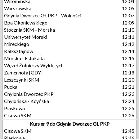
Witomińska
12:04
Warszawska
12:05
Gdynia Dworzec Gł. PKP - Wolności
12:07
Bpa Okoniewskiego
12:09
Stocznia SKM - Morska
12:10
Uniwersytet Morski
12:11
Mireckiego
12:12
Kalksztajnów
12:14
Morska - Estakada
12:15
Węzeł Żołnierzy Wyklętych
12:17
Zamenhofa [GDY]
12:18
Leszczynki SKM
12:20
Pucka
12:21
Chylonia Dworzec PKP
12:23
Chylońska - Kcyńska
12:24
Piaskowa
12:25
Cisowa SKM
12:26
Kurs nr 9 do Gdynia Dworzec Gł. PKP
Cisowa SKM
12:45
Piaskowa
12:46