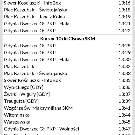
Skwer Kościuszki - InfoBox
13:16
Plac Kaszubski - Świętojańska
13:18
Plac Kaszubski - Jana z Kolna
13:19
Gdynia Dworzec Gł. PKP - Hala
13:21
Gdynia Dworzec Gł. PKP
13:22
Kurs nr 10 do Cisowa SKM
Gdynia Dworzec Gł. PKP
13:28
Gdynia Dworzec Gł. PKP
13:29
Gdynia Dworzec Gł. PKP - Hala
13:30
Plac Kaszubski
13:32
Plac Kaszubski - Świętojańska
13:33
Skwer Kościuszki - InfoBox
13:35
Wybickiego [GDY]
13:36
Żwirki i Wigury [GDY]
13:37
Traugutta [GDY]
13:39
Wzgórze Św. Maksymiliana SKM
13:41
Witomińska
13:44
Warszawska
13:45
Gdynia Dworzec Gł. PKP - Wolności
13:47