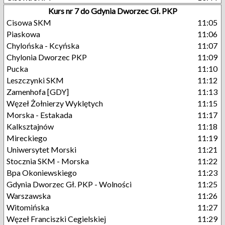
Kurs nr 7 do Gdynia Dworzec Gł. PKP
Cisowa SKM
11:05
Piaskowa
11:06
Chylońska - Kcyńska
11:07
Chylonia Dworzec PKP
11:09
Pucka
11:10
Leszczynki SKM
11:12
Zamenhofa [GDY]
11:13
Węzeł Żołnierzy Wyklętych
11:15
Morska - Estakada
11:17
Kalksztajnów
11:18
Mireckiego
11:19
Uniwersytet Morski
11:21
Stocznia SKM - Morska
11:22
Bpa Okoniewskiego
11:23
Gdynia Dworzec Gł. PKP - Wolności
11:25
Warszawska
11:26
Witomińska
11:27
Węzeł Franciszki Cegielskiej
11:29