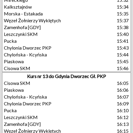
Kalksztajnów
15:34
Morska - Estakada
15:35
Węzeł Żołnierzy Wyklętych
15:37
Zamenhofa [GDY]
15:38
Leszczynki SKM
15:40
Pucka
15:41
Chylonia Dworzec PKP
15:43
Chylońska - Kcyńska
15:44
Piaskowa
15:45
Cisowa SKM
15:46
Kurs nr 13 do Gdynia Dworzec Gł. PKP
Cisowa SKM
16:05
Piaskowa
16:06
Chylońska - Kcyńska
16:07
Chylonia Dworzec PKP
16:09
Pucka
16:10
Leszczynki SKM
16:12
Zamenhofa [GDY]
16:13
Węzeł Żołnierzy Wyklętych
16:15