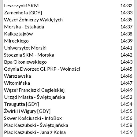
Leszczynki SKM
14:32
Zamenhofa [GDY]
14:33
Węzeł Żołnierzy Wyklętych
14:35
Morska - Estakada
14:37
Kalksztajnów
14:38
Mireckiego
14:39
Uniwersytet Morski
14:41
Stocznia SKM - Morska
14:42
Bpa Okoniewskiego
14:43
Gdynia Dworzec Gł. PKP - Wolności
14:45
Warszawska
14:46
Witomińska
14:47
Węzeł Franciszki Cegielskiej
14:49
Urząd Miasta - Świętojańska
14:52
Traugutta [GDY]
14:54
Żwirki i Wigury [GDY]
14:55
Skwer Kościuszki - InfoBox
14:56
Plac Kaszubski - Świętojańska
14:58
Plac Kaszubski - Jana z Kolna
14:59