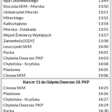
Bpa Okoniewskiego
13:49
Stocznia SKM - Morska
13:50
Uniwersytet Morski
13:51
Mireckiego
13:52
Kalksztajnów
13:54
Morska - Estakada
13:55
Węzeł Żołnierzy Wyklętych
13:57
Zamenhofa [GDY]
13:58
Leszczynki SKM
14:00
Pucka
14:01
Chylonia Dworzec PKP
14:03
Chylońska - Kcyńska
14:04
Piaskowa
14:05
Cisowa SKM
14:06
Kurs nr 11 do Gdynia Dworzec Gł. PKP
Cisowa SKM
14:25
Piaskowa
14:26
Chylońska - Kcyńska
14:27
Chylonia Dworzec PKP
14:29
Pucka
14:30