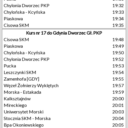
Chylonia Dworzec PKP
19:32
Chylońska - Kcyńska
19:33
Piaskowa
19:34
Cisowa SKM
19:35
Kurs nr 17 do Gdynia Dworzec Gł. PKP
Cisowa SKM
19:48
Piaskowa
19:49
Chylońska - Kcyńska
19:50
Chylonia Dworzec PKP
19:52
Pucka
19:53
Leszczynki SKM
19:54
Zamenhofa [GDY]
19:55
Węzeł Żołnierzy Wyklętych
19:57
Morska - Estakada
19:59
Kalksztajnów
20:00
Mireckiego
20:01
Uniwersytet Morski
20:03
Stocznia SKM - Morska
20:04
Bpa Okoniewskiego
20:05