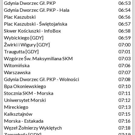
Gdynia Dworzec Gł. PKP
06:53
Gdynia Dworzec Gł. PKP - Hala
06:54
Plac Kaszubski
06:56
Plac Kaszubski - Świętojańska
06:57
Skwer Kościuszki - InfoBox
06:58
Wybickiego [GDY]
06:59
Żwirki i Wigury [GDY]
07:00
Traugutta [GDY]
07:01
Wzgórze Św. Maksymiliana SKM
07:03
Witomińska
07:06
Warszawska
07:07
Gdynia Dworzec Gł. PKP - Wolności
07:08
Bpa Okoniewskiego
07:10
Stocznia SKM - Morska
07:11
Uniwersytet Morski
07:12
Mireckiego
07:13
Kalksztajnów
07:15
Morska - Estakada
07:16
Węzeł Żołnierzy Wyklętych
07:18
Zamenhofa [GDY]
07:19