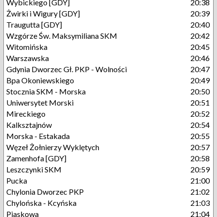
Wybickiego [GDY]
20:38
Żwirki i Wigury [GDY]
20:39
Traugutta [GDY]
20:40
Wzgórze Św. Maksymiliana SKM
20:42
Witomińska
20:45
Warszawska
20:46
Gdynia Dworzec Gł. PKP - Wolności
20:47
Bpa Okoniewskiego
20:49
Stocznia SKM - Morska
20:50
Uniwersytet Morski
20:51
Mireckiego
20:52
Kalksztajnów
20:54
Morska - Estakada
20:55
Węzeł Żołnierzy Wyklętych
20:57
Zamenhofa [GDY]
20:58
Leszczynki SKM
20:59
Pucka
21:00
Chylonia Dworzec PKP
21:02
Chylońska - Kcyńska
21:03
Piaskowa
21:04