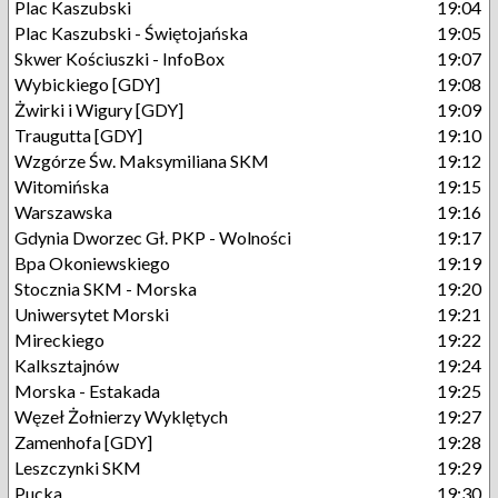
Plac Kaszubski
19:04
Plac Kaszubski - Świętojańska
19:05
Skwer Kościuszki - InfoBox
19:07
Wybickiego [GDY]
19:08
Żwirki i Wigury [GDY]
19:09
Traugutta [GDY]
19:10
Wzgórze Św. Maksymiliana SKM
19:12
Witomińska
19:15
Warszawska
19:16
Gdynia Dworzec Gł. PKP - Wolności
19:17
Bpa Okoniewskiego
19:19
Stocznia SKM - Morska
19:20
Uniwersytet Morski
19:21
Mireckiego
19:22
Kalksztajnów
19:24
Morska - Estakada
19:25
Węzeł Żołnierzy Wyklętych
19:27
Zamenhofa [GDY]
19:28
Leszczynki SKM
19:29
Pucka
19:30