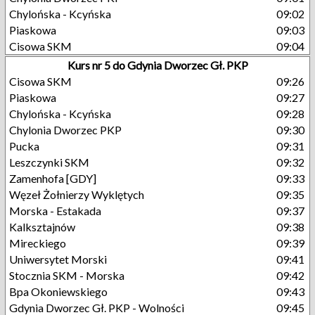
Chylońska - Kcyńska
09:02
Piaskowa
09:03
Cisowa SKM
09:04
Kurs nr 5 do Gdynia Dworzec Gł. PKP
Cisowa SKM
09:26
Piaskowa
09:27
Chylońska - Kcyńska
09:28
Chylonia Dworzec PKP
09:30
Pucka
09:31
Leszczynki SKM
09:32
Zamenhofa [GDY]
09:33
Węzeł Żołnierzy Wyklętych
09:35
Morska - Estakada
09:37
Kalksztajnów
09:38
Mireckiego
09:39
Uniwersytet Morski
09:41
Stocznia SKM - Morska
09:42
Bpa Okoniewskiego
09:43
Gdynia Dworzec Gł. PKP - Wolności
09:45