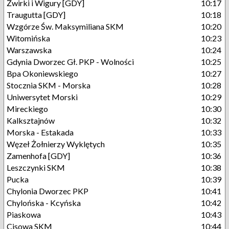
Żwirki i Wigury [GDY]
10:17
Traugutta [GDY]
10:18
Wzgórze Św. Maksymiliana SKM
10:20
Witomińska
10:23
Warszawska
10:24
Gdynia Dworzec Gł. PKP - Wolności
10:25
Bpa Okoniewskiego
10:27
Stocznia SKM - Morska
10:28
Uniwersytet Morski
10:29
Mireckiego
10:30
Kalksztajnów
10:32
Morska - Estakada
10:33
Węzeł Żołnierzy Wyklętych
10:35
Zamenhofa [GDY]
10:36
Leszczynki SKM
10:38
Pucka
10:39
Chylonia Dworzec PKP
10:41
Chylońska - Kcyńska
10:42
Piaskowa
10:43
Cisowa SKM
10:44