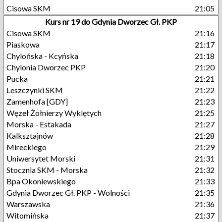
Cisowa SKM
21:05
Kurs nr 19 do Gdynia Dworzec Gł. PKP
Cisowa SKM
21:16
Piaskowa
21:17
Chylońska - Kcyńska
21:18
Chylonia Dworzec PKP
21:20
Pucka
21:21
Leszczynki SKM
21:22
Zamenhofa [GDY]
21:23
Węzeł Żołnierzy Wyklętych
21:25
Morska - Estakada
21:27
Kalksztajnów
21:28
Mireckiego
21:29
Uniwersytet Morski
21:31
Stocznia SKM - Morska
21:32
Bpa Okoniewskiego
21:33
Gdynia Dworzec Gł. PKP - Wolności
21:35
Warszawska
21:36
Witomińska
21:37