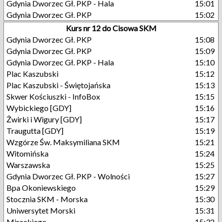
Gdynia Dworzec Gł. PKP - Hala
15:01
Gdynia Dworzec Gł. PKP
15:02
Kurs nr 12 do Cisowa SKM
Gdynia Dworzec Gł. PKP
15:08
Gdynia Dworzec Gł. PKP
15:09
Gdynia Dworzec Gł. PKP - Hala
15:10
Plac Kaszubski
15:12
Plac Kaszubski - Świętojańska
15:13
Skwer Kościuszki - InfoBox
15:15
Wybickiego [GDY]
15:16
Żwirki i Wigury [GDY]
15:17
Traugutta [GDY]
15:19
Wzgórze Św. Maksymiliana SKM
15:21
Witomińska
15:24
Warszawska
15:25
Gdynia Dworzec Gł. PKP - Wolności
15:27
Bpa Okoniewskiego
15:29
Stocznia SKM - Morska
15:30
Uniwersytet Morski
15:31
Mireckiego
15:32