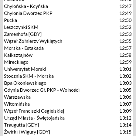
Chylońska - Kcyńska
12:47
Chylonia Dworzec PKP
12:49
Pucka
12:50
Leszczynki SKM
12:52
Zamenhofa [GDY]
12:53
Węzeł Żołnierzy Wyklętych
12:55
Morska - Estakada
12:57
Kalksztajnów
12:58
Mireckiego
12:59
Uniwersytet Morski
13:01
Stocznia SKM - Morska
13:02
Bpa Okoniewskiego
13:03
Gdynia Dworzec Gł. PKP - Wolności
13:05
Warszawska
13:06
Witomińska
13:07
Węzeł Franciszki Cegielskiej
13:09
Urząd Miasta - Świętojańska
13:12
Traugutta [GDY]
13:14
Żwirki i Wigury [GDY]
13:15