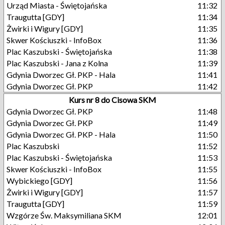
Urząd Miasta - Świętojańska
11:32
Traugutta [GDY]
11:34
Żwirki i Wigury [GDY]
11:35
Skwer Kościuszki - InfoBox
11:36
Plac Kaszubski - Świętojańska
11:38
Plac Kaszubski - Jana z Kolna
11:39
Gdynia Dworzec Gł. PKP - Hala
11:41
Gdynia Dworzec Gł. PKP
11:42
Kurs nr 8 do Cisowa SKM
Gdynia Dworzec Gł. PKP
11:48
Gdynia Dworzec Gł. PKP
11:49
Gdynia Dworzec Gł. PKP - Hala
11:50
Plac Kaszubski
11:52
Plac Kaszubski - Świętojańska
11:53
Skwer Kościuszki - InfoBox
11:55
Wybickiego [GDY]
11:56
Żwirki i Wigury [GDY]
11:57
Traugutta [GDY]
11:59
Wzgórze Św. Maksymiliana SKM
12:01