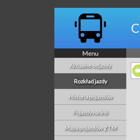
C
Menu
Aktualne odjazdy
Rozkład jazdy
Historia pojazdów
Pojazdy na linii
Mapa pojazdów ZTM