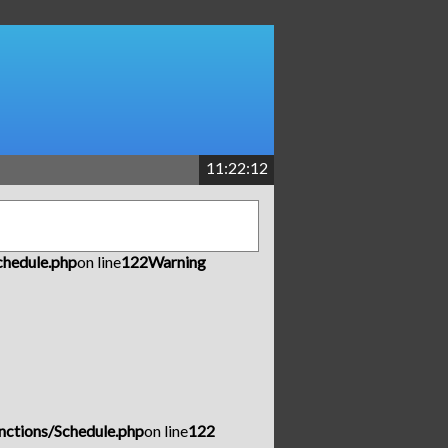
11:22:12
chedule.php
on line
122
Warning
nctions/Schedule.php
on line
122