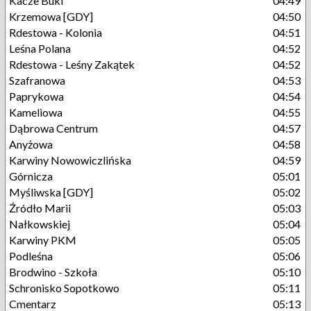
Kacze Buki
04:49
Krzemowa [GDY]
04:50
Rdestowa - Kolonia
04:51
Leśna Polana
04:52
Rdestowa - Leśny Zakątek
04:52
Szafranowa
04:53
Paprykowa
04:54
Kameliowa
04:55
Dąbrowa Centrum
04:57
Anyżowa
04:58
Karwiny Nowowiczlińska
04:59
Górnicza
05:01
Myśliwska [GDY]
05:02
Źródło Marii
05:03
Nałkowskiej
05:04
Karwiny PKM
05:05
Podleśna
05:06
Brodwino - Szkoła
05:10
Schronisko Sopotkowo
05:11
Cmentarz
05:13