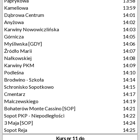
Paprykowa
13:58
Kameliowa
13:59
Dąbrowa Centrum
14:01
Anyżowa
14:02
Karwiny Nowowiczlińska
14:03
Górnicza
14:05
Myśliwska [GDY]
14:06
Źródło Marii
14:07
Nałkowskiej
14:08
Karwiny PKM
14:09
Podleśna
14:10
Brodwino - Szkoła
14:14
Schronisko Sopotkowo
14:15
Cmentarz
14:17
Malczewskiego
14:19
Bohaterów Monte Cassino [SOP]
14:21
Sopot PKP - Niepodległości
14:22
3 Maja [SOP]
14:24
Sopot Reja
14:25
Kurs nr 11 do