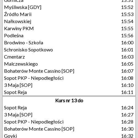
Myśliwska [GDY]
15:52
Źródło Marii
15:53
Nałkowskiej
15:54
Karwiny PKM
15:55
Podleśna
15:56
Brodwino - Szkoła
16:00
Schronisko Sopotkowo
16:01
Cmentarz
16:03
Malczewskiego
16:05
Bohaterów Monte Cassino [SOP]
16:07
Sopot PKP - Niepodległości
16:08
3 Maja [SOP]
16:10
Sopot Reja
16:11
Kurs nr 13 do
Sopot Reja
16:24
3 Maja [SOP]
16:27
Sopot PKP - Niepodległości
16:28
Bohaterów Monte Cassino [SOP]
16:30
Goyki
16:32