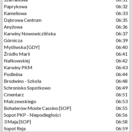
Paprykowa
06:32
Kameliowa
06:33
Dąbrowa Centrum
06:35
Anyżowa
06:36
Karwiny Nowowiczlińska
06:37
Górnicza
06:39
Myśliwska [GDY]
06:40
Źródło Marii
06:41
Nałkowskiej
06:42
Karwiny PKM
06:43
Podleśna
06:44
Brodwino - Szkoła
06:48
Schronisko Sopotkowo
06:49
Cmentarz
06:51
Malczewskiego
06:53
Bohaterów Monte Cassino [SOP]
06:55
Sopot PKP - Niepodległości
06:56
3 Maja [SOP]
06:58
Sopot Reja
06:59