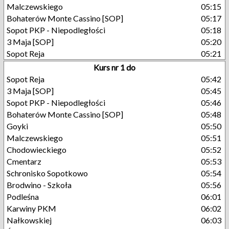
Malczewskiego
05:15
Bohaterów Monte Cassino [SOP]
05:17
Sopot PKP - Niepodległości
05:18
3 Maja [SOP]
05:20
Sopot Reja
05:21
Kurs nr 1 do
Sopot Reja
05:42
3 Maja [SOP]
05:45
Sopot PKP - Niepodległości
05:46
Bohaterów Monte Cassino [SOP]
05:48
Goyki
05:50
Malczewskiego
05:51
Chodowieckiego
05:52
Cmentarz
05:53
Schronisko Sopotkowo
05:54
Brodwino - Szkoła
05:56
Podleśna
06:01
Karwiny PKM
06:02
Nałkowskiej
06:03