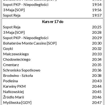
Sopot PKP - Niepodległości
19:54
3 Maja [SOP]
19:56
Sopot Reja
19:57
Kurs nr 17 do
Sopot Reja
20:25
3 Maja [SOP]
20:28
Sopot PKP - Niepodległości
20:29
Bohaterów Monte Cassino [SOP]
20:30
Goyki
20:32
Malczewskiego
20:33
Chodowieckiego
20:34
Cmentarz
20:35
Schronisko Sopotkowo
20:36
Brodwino - Szkoła
20:38
Podleśna
20:43
Karwiny PKM
20:44
Nałkowskiej
20:45
Źródło Marii
20:46
Myśliwska [GDY]
20:47