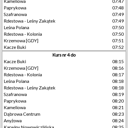
Kameliowa
07:47
Paprykowa
07:48
Szafranowa
07:49
Rdestowa - Leśny Zakątek
07:49
Leśna Polana
07:50
Rdestowa - Kolonia
07:50
Krzemowa [GDY]
07:51
Kacze Buki
07:52
Kurs nr 4 do
Kacze Buki
08:15
Krzemowa [GDY]
08:16
Rdestowa - Kolonia
08:17
Leśna Polana
08:18
Rdestowa - Leśny Zakątek
08:18
Szafranowa
08:19
Paprykowa
08:20
Kameliowa
08:21
Dąbrowa Centrum
08:23
Anyżowa
08:24
Karwiny Nowowiczlińska
08:25