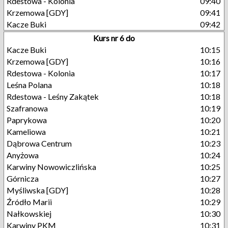
Rdestowa - Kolonia
09:40
Krzemowa [GDY]
09:41
Kacze Buki
09:42
Kurs nr 6 do
Kacze Buki
10:15
Krzemowa [GDY]
10:16
Rdestowa - Kolonia
10:17
Leśna Polana
10:18
Rdestowa - Leśny Zakątek
10:18
Szafranowa
10:19
Paprykowa
10:20
Kameliowa
10:21
Dąbrowa Centrum
10:23
Anyżowa
10:24
Karwiny Nowowiczlińska
10:25
Górnicza
10:27
Myśliwska [GDY]
10:28
Źródło Marii
10:29
Nałkowskiej
10:30
Karwiny PKM
10:31