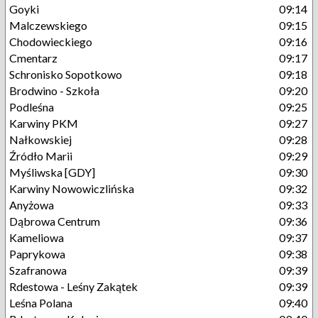
Goyki
09:14
Malczewskiego
09:15
Chodowieckiego
09:16
Cmentarz
09:17
Schronisko Sopotkowo
09:18
Brodwino - Szkoła
09:20
Podleśna
09:25
Karwiny PKM
09:27
Nałkowskiej
09:28
Źródło Marii
09:29
Myśliwska [GDY]
09:30
Karwiny Nowowiczlińska
09:32
Anyżowa
09:33
Dąbrowa Centrum
09:36
Kameliowa
09:37
Paprykowa
09:38
Szafranowa
09:39
Rdestowa - Leśny Zakątek
09:39
Leśna Polana
09:40