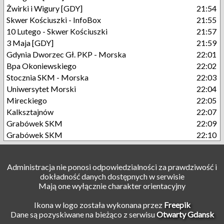
Żwirki i Wigury [GDY]
21:54
Skwer Kościuszki - InfoBox
21:55
10 Lutego - Skwer Kościuszki
21:57
3 Maja [GDY]
21:59
Gdynia Dworzec Gł. PKP - Morska
22:01
Bpa Okoniewskiego
22:02
Stocznia SKM - Morska
22:03
Uniwersytet Morski
22:04
Mireckiego
22:05
Kalksztajnów
22:07
Grabówek SKM
22:09
Grabówek SKM
22:10
Administracja nie ponosi odpowiedzialności za prawdziwość i
dokładność danych dostępnych w serwisie
Mają one wyłącznie charakter orientacyjny
Ikona w logo została wykonana przez
Freepik
Dane są pozyskiwane na bieżąco z serwisu
Otwarty Gdansk