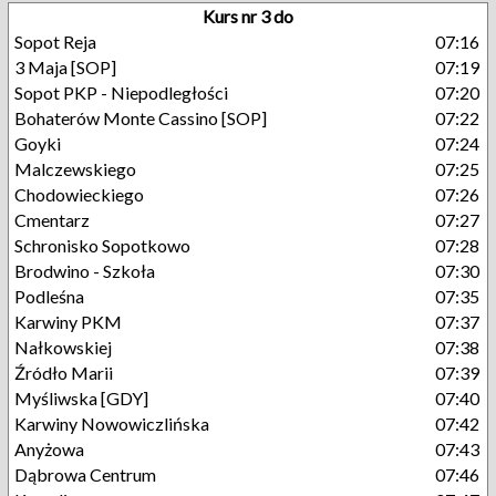
Kurs nr 3 do
Sopot Reja
07:16
3 Maja [SOP]
07:19
Sopot PKP - Niepodległości
07:20
Bohaterów Monte Cassino [SOP]
07:22
Goyki
07:24
Malczewskiego
07:25
Chodowieckiego
07:26
Cmentarz
07:27
Schronisko Sopotkowo
07:28
Brodwino - Szkoła
07:30
Podleśna
07:35
Karwiny PKM
07:37
Nałkowskiej
07:38
Źródło Marii
07:39
Myśliwska [GDY]
07:40
Karwiny Nowowiczlińska
07:42
Anyżowa
07:43
Dąbrowa Centrum
07:46