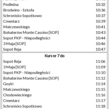
Podleśna
10:32
Brodwino - Szkoła
10:36
Schronisko Sopotkowo
10:37
Cmentarz
10:39
Malczewskiego
10:41
Bohaterów Monte Cassino [SOP]
10:43
Sopot PKP - Niepodległości
10:44
3 Maja [SOP]
10:46
Sopot Reja
10:47
Kurs nr 7 do
Sopot Reja
11:06
3 Maja [SOP]
11:09
Sopot PKP - Niepodległości
11:10
Bohaterów Monte Cassino [SOP]
11:12
Goyki
11:14
Malczewskiego
11:15
Chodowieckiego
11:16
Cmentarz
11:17
Schronisko Sopotkowo
11:18