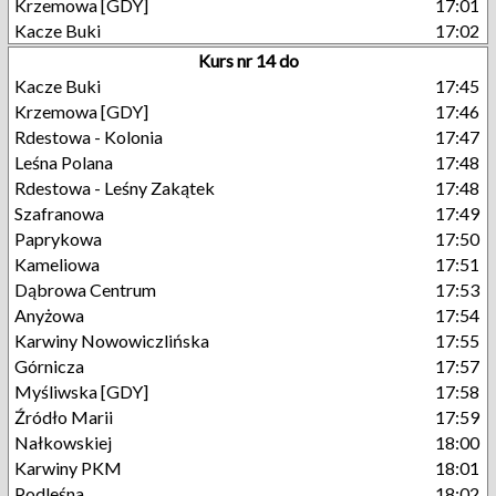
Krzemowa [GDY]
17:01
Kacze Buki
17:02
Kurs nr 14 do
Kacze Buki
17:45
Krzemowa [GDY]
17:46
Rdestowa - Kolonia
17:47
Leśna Polana
17:48
Rdestowa - Leśny Zakątek
17:48
Szafranowa
17:49
Paprykowa
17:50
Kameliowa
17:51
Dąbrowa Centrum
17:53
Anyżowa
17:54
Karwiny Nowowiczlińska
17:55
Górnicza
17:57
Myśliwska [GDY]
17:58
Źródło Marii
17:59
Nałkowskiej
18:00
Karwiny PKM
18:01
Podleśna
18:02