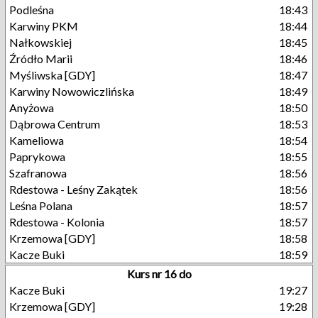
Podleśna
18:43
Karwiny PKM
18:44
Nałkowskiej
18:45
Źródło Marii
18:46
Myśliwska [GDY]
18:47
Karwiny Nowowiczlińska
18:49
Anyżowa
18:50
Dąbrowa Centrum
18:53
Kameliowa
18:54
Paprykowa
18:55
Szafranowa
18:56
Rdestowa - Leśny Zakątek
18:56
Leśna Polana
18:57
Rdestowa - Kolonia
18:57
Krzemowa [GDY]
18:58
Kacze Buki
18:59
Kurs nr 16 do
Kacze Buki
19:27
Krzemowa [GDY]
19:28