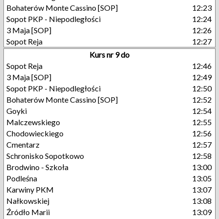
Bohaterów Monte Cassino [SOP]
12:23
Sopot PKP - Niepodległości
12:24
3 Maja [SOP]
12:26
Sopot Reja
12:27
Kurs nr 9 do
Sopot Reja
12:46
3 Maja [SOP]
12:49
Sopot PKP - Niepodległości
12:50
Bohaterów Monte Cassino [SOP]
12:52
Goyki
12:54
Malczewskiego
12:55
Chodowieckiego
12:56
Cmentarz
12:57
Schronisko Sopotkowo
12:58
Brodwino - Szkoła
13:00
Podleśna
13:05
Karwiny PKM
13:07
Nałkowskiej
13:08
Źródło Marii
13:09