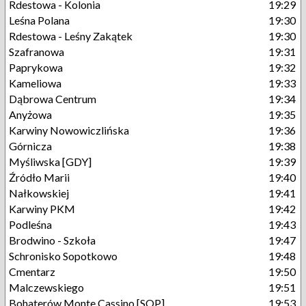
Rdestowa - Kolonia
19:29
Leśna Polana
19:30
Rdestowa - Leśny Zakątek
19:30
Szafranowa
19:31
Paprykowa
19:32
Kameliowa
19:33
Dąbrowa Centrum
19:34
Anyżowa
19:35
Karwiny Nowowiczlińska
19:36
Górnicza
19:38
Myśliwska [GDY]
19:39
Źródło Marii
19:40
Nałkowskiej
19:41
Karwiny PKM
19:42
Podleśna
19:43
Brodwino - Szkoła
19:47
Schronisko Sopotkowo
19:48
Cmentarz
19:50
Malczewskiego
19:51
Bohaterów Monte Cassino [SOP]
19:53