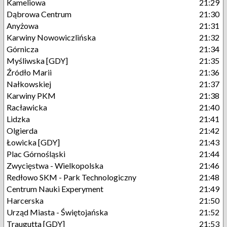
Kameliowa
21:29
Dąbrowa Centrum
21:30
Anyżowa
21:31
Karwiny Nowowiczlińska
21:32
Górnicza
21:34
Myśliwska [GDY]
21:35
Źródło Marii
21:36
Nałkowskiej
21:37
Karwiny PKM
21:38
Racławicka
21:40
Lidzka
21:41
Olgierda
21:42
Łowicka [GDY]
21:43
Plac Górnośląski
21:44
Zwycięstwa - Wielkopolska
21:46
Redłowo SKM - Park Technologiczny
21:48
Centrum Nauki Experyment
21:49
Harcerska
21:50
Urząd Miasta - Świętojańska
21:52
Traugutta [GDY]
21:53