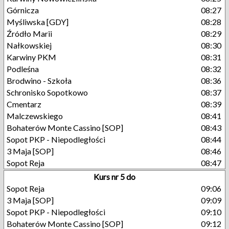
Górnicza
08:27
Myśliwska [GDY]
08:28
Źródło Marii
08:29
Nałkowskiej
08:30
Karwiny PKM
08:31
Podleśna
08:32
Brodwino - Szkoła
08:36
Schronisko Sopotkowo
08:37
Cmentarz
08:39
Malczewskiego
08:41
Bohaterów Monte Cassino [SOP]
08:43
Sopot PKP - Niepodległości
08:44
3 Maja [SOP]
08:46
Sopot Reja
08:47
Kurs nr 5 do
Sopot Reja
09:06
3 Maja [SOP]
09:09
Sopot PKP - Niepodległości
09:10
Bohaterów Monte Cassino [SOP]
09:12