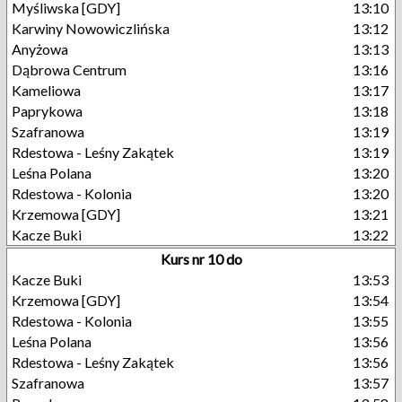
Myśliwska [GDY]
13:10
Karwiny Nowowiczlińska
13:12
Anyżowa
13:13
Dąbrowa Centrum
13:16
Kameliowa
13:17
Paprykowa
13:18
Szafranowa
13:19
Rdestowa - Leśny Zakątek
13:19
Leśna Polana
13:20
Rdestowa - Kolonia
13:20
Krzemowa [GDY]
13:21
Kacze Buki
13:22
Kurs nr 10 do
Kacze Buki
13:53
Krzemowa [GDY]
13:54
Rdestowa - Kolonia
13:55
Leśna Polana
13:56
Rdestowa - Leśny Zakątek
13:56
Szafranowa
13:57