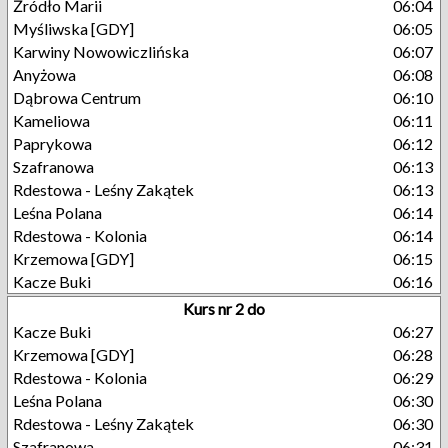
Źródło Marii
06:04
Myśliwska [GDY]
06:05
Karwiny Nowowiczlińska
06:07
Anyżowa
06:08
Dąbrowa Centrum
06:10
Kameliowa
06:11
Paprykowa
06:12
Szafranowa
06:13
Rdestowa - Leśny Zakątek
06:13
Leśna Polana
06:14
Rdestowa - Kolonia
06:14
Krzemowa [GDY]
06:15
Kacze Buki
06:16
Kurs nr 2 do
Kacze Buki
06:27
Krzemowa [GDY]
06:28
Rdestowa - Kolonia
06:29
Leśna Polana
06:30
Rdestowa - Leśny Zakątek
06:30
Szafranowa
06:31