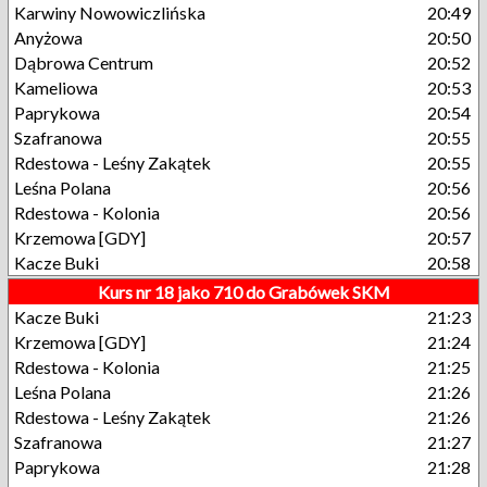
Karwiny Nowowiczlińska
20:49
Anyżowa
20:50
Dąbrowa Centrum
20:52
Kameliowa
20:53
Paprykowa
20:54
Szafranowa
20:55
Rdestowa - Leśny Zakątek
20:55
Leśna Polana
20:56
Rdestowa - Kolonia
20:56
Krzemowa [GDY]
20:57
Kacze Buki
20:58
Kurs nr 18 jako 710 do Grabówek SKM
Kacze Buki
21:23
Krzemowa [GDY]
21:24
Rdestowa - Kolonia
21:25
Leśna Polana
21:26
Rdestowa - Leśny Zakątek
21:26
Szafranowa
21:27
Paprykowa
21:28