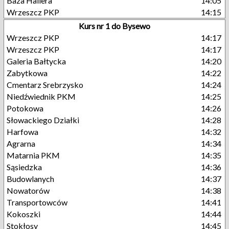
Baza Hallera
14:05
Wrzeszcz PKP
14:15
Kurs nr 1 do Bysewo
Wrzeszcz PKP
14:17
Wrzeszcz PKP
14:17
Galeria Bałtycka
14:20
Zabytkowa
14:22
Cmentarz Srebrzysko
14:24
Niedźwiednik PKM
14:25
Potokowa
14:26
Słowackiego Działki
14:28
Harfowa
14:32
Agrarna
14:34
Matarnia PKM
14:35
Sąsiedzka
14:36
Budowlanych
14:37
Nowatorów
14:38
Transportowców
14:41
Kokoszki
14:44
Stokłosy
14:45