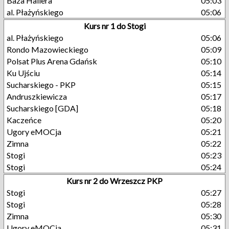
Baza Hallera
05:03
al. Płażyńskiego
05:06
Kurs nr 1 do Stogi
al. Płażyńskiego
05:06
Rondo Mazowieckiego
05:09
Polsat Plus Arena Gdańsk
05:10
Ku Ujściu
05:14
Sucharskiego - PKP
05:15
Andruszkiewicza
05:17
Sucharskiego [GDA]
05:18
Kaczeńce
05:20
Ugory eMOCja
05:21
Zimna
05:22
Stogi
05:23
Stogi
05:24
Kurs nr 2 do Wrzeszcz PKP
Stogi
05:27
Stogi
05:28
Zimna
05:30
Ugory eMOCja
05:31