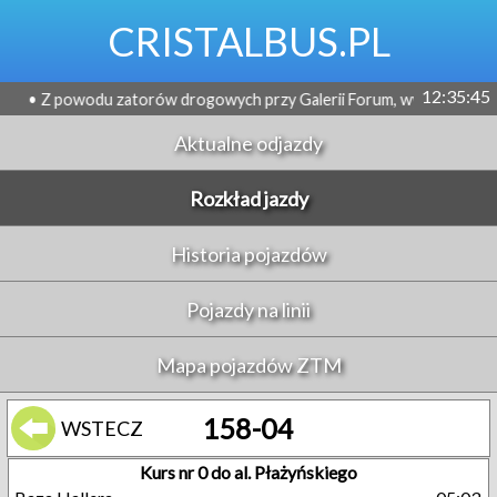
CRISTALBUS.PL
12:35:45
owodu zatorów drogowych przy Galerii Forum, występują opóźnienia na
Aktualne odjazdy
Rozkład jazdy
Historia pojazdów
Pojazdy na linii
Mapa pojazdów ZTM
158-04
WSTECZ
Kurs nr 0 do al. Płażyńskiego