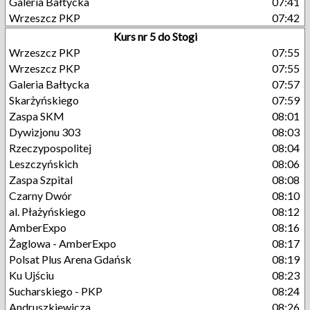
Galeria Bałtycka
07:41
Wrzeszcz PKP
07:42
Kurs nr 5 do Stogi
Wrzeszcz PKP
07:55
Wrzeszcz PKP
07:55
Galeria Bałtycka
07:57
Skarżyńskiego
07:59
Zaspa SKM
08:01
Dywizjonu 303
08:03
Rzeczypospolitej
08:04
Leszczyńskich
08:06
Zaspa Szpital
08:08
Czarny Dwór
08:10
al. Płażyńskiego
08:12
AmberExpo
08:16
Żaglowa - AmberExpo
08:17
Polsat Plus Arena Gdańsk
08:19
Ku Ujściu
08:23
Sucharskiego - PKP
08:24
Andruszkiewicza
08:26