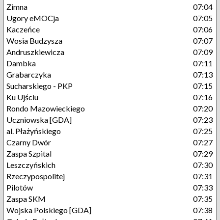
Zimna
07:04
Ugory eMOCja
07:05
Kaczeńce
07:06
Wosia Budzysza
07:07
Andruszkiewicza
07:09
Dambka
07:11
Grabarczyka
07:13
Sucharskiego - PKP
07:15
Ku Ujściu
07:16
Rondo Mazowieckiego
07:20
Uczniowska [GDA]
07:23
al. Płażyńskiego
07:25
Czarny Dwór
07:27
Zaspa Szpital
07:29
Leszczyńskich
07:30
Rzeczypospolitej
07:31
Pilotów
07:33
Zaspa SKM
07:35
Wojska Polskiego [GDA]
07:38