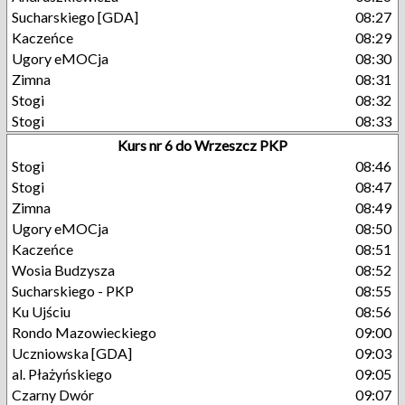
Sucharskiego [GDA]
08:27
Kaczeńce
08:29
Ugory eMOCja
08:30
Zimna
08:31
Stogi
08:32
Stogi
08:33
Kurs nr 6 do Wrzeszcz PKP
Stogi
08:46
Stogi
08:47
Zimna
08:49
Ugory eMOCja
08:50
Kaczeńce
08:51
Wosia Budzysza
08:52
Sucharskiego - PKP
08:55
Ku Ujściu
08:56
Rondo Mazowieckiego
09:00
Uczniowska [GDA]
09:03
al. Płażyńskiego
09:05
Czarny Dwór
09:07