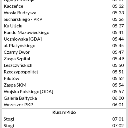
Kaczeńce
05:32
Wosia Budzysza
05:33
Sucharskiego - PKP
05:36
Ku Ujściu
05:37
Rondo Mazowieckiego
05:41
Uczniowska [GDA]
05:44
al. Płażyńskiego
05:45
Czarny Dwór
05:47
Zaspa Szpital
05:49
Leszczyńskich
05:50
Rzeczypospolitej
05:51
Pilotów
05:52
Zaspa SKM
05:54
Wojska Polskiego [GDA]
05:57
Galeria Bałtycka
06:00
Wrzeszcz PKP
06:01
Kurs nr 4 do
Stogi
07:01
Stogi
07:02