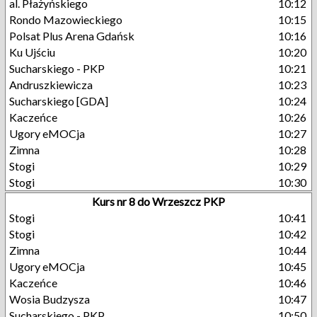
al. Płażyńskiego
10:12
Rondo Mazowieckiego
10:15
Polsat Plus Arena Gdańsk
10:16
Ku Ujściu
10:20
Sucharskiego - PKP
10:21
Andruszkiewicza
10:23
Sucharskiego [GDA]
10:24
Kaczeńce
10:26
Ugory eMOCja
10:27
Zimna
10:28
Stogi
10:29
Stogi
10:30
Kurs nr 8 do Wrzeszcz PKP
Stogi
10:41
Stogi
10:42
Zimna
10:44
Ugory eMOCja
10:45
Kaczeńce
10:46
Wosia Budzysza
10:47
Sucharskiego - PKP
10:50