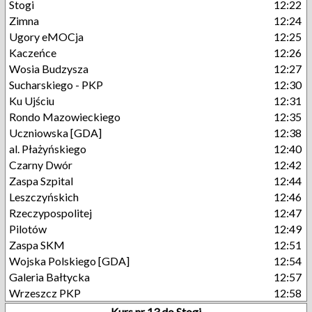
Stogi
12:22
Zimna
12:24
Ugory eMOCja
12:25
Kaczeńce
12:26
Wosia Budzysza
12:27
Sucharskiego - PKP
12:30
Ku Ujściu
12:31
Rondo Mazowieckiego
12:35
Uczniowska [GDA]
12:38
al. Płażyńskiego
12:40
Czarny Dwór
12:42
Zaspa Szpital
12:44
Leszczyńskich
12:46
Rzeczypospolitej
12:47
Pilotów
12:49
Zaspa SKM
12:51
Wojska Polskiego [GDA]
12:54
Galeria Bałtycka
12:57
Wrzeszcz PKP
12:58
Kurs nr 13 do Stogi