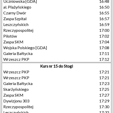
Uczniowska [GDA]
16:48
al. Płażyńskiego
16:50
Czarny Dwór
16:55
Zaspa Szpital
16:57
Leszczyńskich
16:59
Rzeczypospolitej
17:00
Pilotów
17:02
Zaspa SKM
17:04
Wojska Polskiego [GDA]
17:08
Galeria Bałtycka
17:11
Wrzeszcz PKP
17:12
Kurs nr 15 do Stogi
Wrzeszcz PKP
17:21
Wrzeszcz PKP
17:21
Galeria Bałtycka
17:23
Skarżyńskiego
17:25
Zaspa SKM
17:27
Dywizjonu 303
17:29
Rzeczypospolitej
17:30
Leszczyńskich
17:32