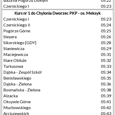
Baza na Pogórzu Dolnym
05:22
Czernickiego I
05:23
Kurs nr 1 do Chylonia Dworzec PKP - os. Meksyk
Czernickiego I
05:23
Czernickiego II
05:24
Pogórze Górne
05:25
Steyera
05:26
Sikorskiego [GDY]
05:28
Staniewicza
05:29
Maciejewicza
05:31
Stare Obłuże
05:32
Turkusowa
05:33
Dąbka - Zespół Szkół
05:34
Benisławskiego
05:35
Dąbka - Zielona
05:36
Bosmańska - Zielona
05:38
Alzacka
05:39
Oksywie Górne
05:41
Muchowskiego
05:42
Arciszewskich
05:43