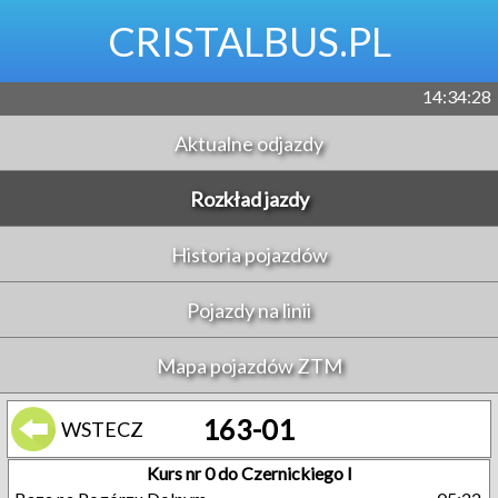
CRISTALBUS.PL
14:34:28
Aktualne odjazdy
Rozkład jazdy
Historia pojazdów
Pojazdy na linii
Mapa pojazdów ZTM
163-01
WSTECZ
Kurs nr 0 do Czernickiego I