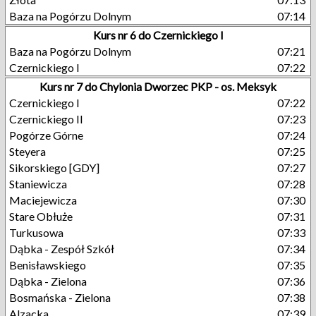
Baza na Pogórzu Dolnym
07:14
Kurs nr 6 do Czernickiego I
Baza na Pogórzu Dolnym
07:21
Czernickiego I
07:22
Kurs nr 7 do Chylonia Dworzec PKP - os. Meksyk
Czernickiego I
07:22
Czernickiego II
07:23
Pogórze Górne
07:24
Steyera
07:25
Sikorskiego [GDY]
07:27
Staniewicza
07:28
Maciejewicza
07:30
Stare Obłuże
07:31
Turkusowa
07:33
Dąbka - Zespół Szkół
07:34
Benisławskiego
07:35
Dąbka - Zielona
07:36
Bosmańska - Zielona
07:38
Alzacka
07:39