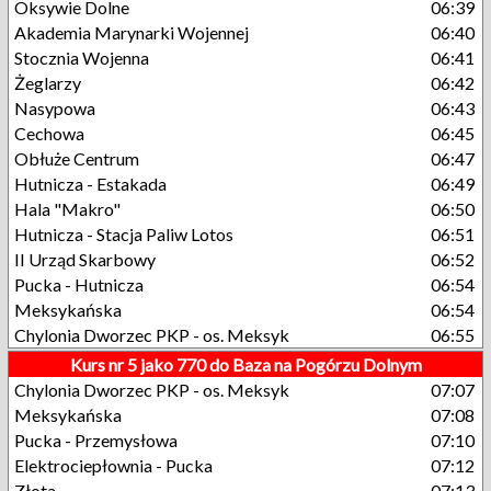
Oksywie Dolne
06:39
Akademia Marynarki Wojennej
06:40
Stocznia Wojenna
06:41
Żeglarzy
06:42
Nasypowa
06:43
Cechowa
06:45
Obłuże Centrum
06:47
Hutnicza - Estakada
06:49
Hala "Makro"
06:50
Hutnicza - Stacja Paliw Lotos
06:51
II Urząd Skarbowy
06:52
Pucka - Hutnicza
06:54
Meksykańska
06:54
Chylonia Dworzec PKP - os. Meksyk
06:55
Kurs nr 5 jako 770 do Baza na Pogórzu Dolnym
Chylonia Dworzec PKP - os. Meksyk
07:07
Meksykańska
07:08
Pucka - Przemysłowa
07:10
Elektrociepłownia - Pucka
07:12
Złota
07:13