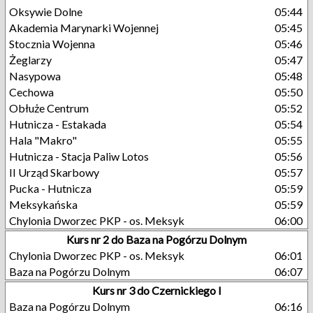
Oksywie Dolne
05:44
Akademia Marynarki Wojennej
05:45
Stocznia Wojenna
05:46
Żeglarzy
05:47
Nasypowa
05:48
Cechowa
05:50
Obłuże Centrum
05:52
Hutnicza - Estakada
05:54
Hala "Makro"
05:55
Hutnicza - Stacja Paliw Lotos
05:56
II Urząd Skarbowy
05:57
Pucka - Hutnicza
05:59
Meksykańska
05:59
Chylonia Dworzec PKP - os. Meksyk
06:00
Kurs nr 2 do Baza na Pogórzu Dolnym
Chylonia Dworzec PKP - os. Meksyk
06:01
Baza na Pogórzu Dolnym
06:07
Kurs nr 3 do Czernickiego I
Baza na Pogórzu Dolnym
06:16