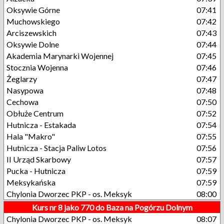
Oksywie Górne
07:41
Muchowskiego
07:42
Arciszewskich
07:43
Oksywie Dolne
07:44
Akademia Marynarki Wojennej
07:45
Stocznia Wojenna
07:46
Żeglarzy
07:47
Nasypowa
07:48
Cechowa
07:50
Obłuże Centrum
07:52
Hutnicza - Estakada
07:54
Hala "Makro"
07:55
Hutnicza - Stacja Paliw Lotos
07:56
II Urząd Skarbowy
07:57
Pucka - Hutnicza
07:59
Meksykańska
07:59
Chylonia Dworzec PKP - os. Meksyk
08:00
Kurs nr 8 jako 770 do Baza na Pogórzu Dolnym
Chylonia Dworzec PKP - os. Meksyk
08:07