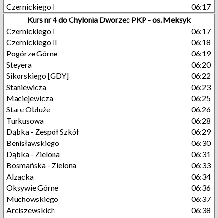
Czernickiego I
06:17
Kurs nr 4 do Chylonia Dworzec PKP - os. Meksyk
Czernickiego I
06:17
Czernickiego II
06:18
Pogórze Górne
06:19
Steyera
06:20
Sikorskiego [GDY]
06:22
Staniewicza
06:23
Maciejewicza
06:25
Stare Obłuże
06:26
Turkusowa
06:28
Dąbka - Zespół Szkół
06:29
Benisławskiego
06:30
Dąbka - Zielona
06:31
Bosmańska - Zielona
06:33
Alzacka
06:34
Oksywie Górne
06:36
Muchowskiego
06:37
Arciszewskich
06:38