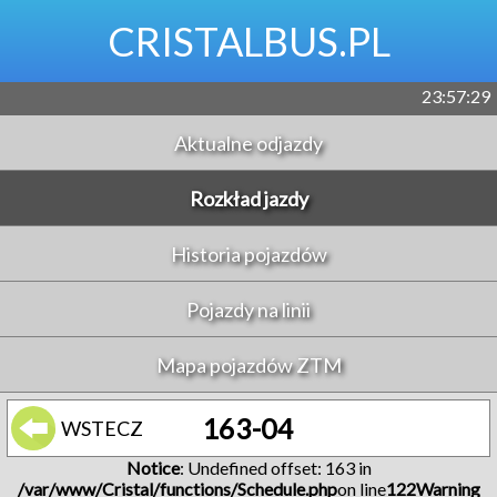
CRISTALBUS.PL
23:57:29
Aktualne odjazdy
Rozkład jazdy
Historia pojazdów
Pojazdy na linii
Mapa pojazdów ZTM
163-04
WSTECZ
Notice
: Undefined offset: 163 in
/var/www/Cristal/functions/Schedule.php
on line
122
Warning