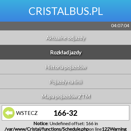
CRISTALBUS.PL
04:07:04
Aktualne odjazdy
Rozkład jazdy
Historia pojazdów
Pojazdy na linii
Mapa pojazdów ZTM
166-32
WSTECZ
Notice
: Undefined offset: 166 in
/var/www/Cristal/functions/Schedule.php
on line
122
Warning