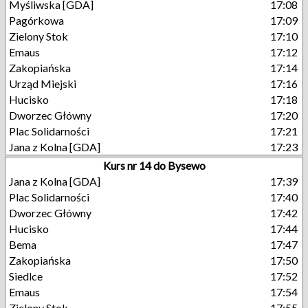
Myśliwska [GDA]
17:08
Pagórkowa
17:09
Zielony Stok
17:10
Emaus
17:12
Zakopiańska
17:14
Urząd Miejski
17:16
Hucisko
17:18
Dworzec Główny
17:20
Plac Solidarności
17:21
Jana z Kolna [GDA]
17:23
Kurs nr 14 do Bysewo
Jana z Kolna [GDA]
17:39
Plac Solidarności
17:40
Dworzec Główny
17:42
Hucisko
17:44
Bema
17:47
Zakopiańska
17:50
Siedlce
17:52
Emaus
17:54
Zielony Stok
17:55