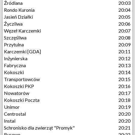
Źródlana
20:03
Rondo Kuronia
20:04
Jasień Działki
20:05
Życzliwa
20:06
Węzeł Karczemki
20:07
Szczęśliwa
20:08
Przytulna
20:09
Karczemki [GDA]
20:11
Inżynierska
20:12
Fabryczna
20:13
Kokoszki
20:14
Transportowców
20:15
Kokoszki PKP
20:16
Nowatorów
20:17
Kokoszki Poczta
20:18
Unimor
20:19
Centrostal
20:20
Instal
20:20
Schronisko dla zwierząt "Promyk"
20:21
Bysewo
20:22