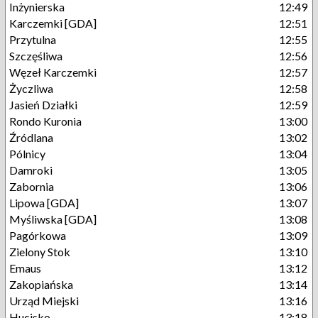
Inżynierska
12:49
Karczemki [GDA]
12:51
Przytulna
12:55
Szczęśliwa
12:56
Węzeł Karczemki
12:57
Życzliwa
12:58
Jasień Działki
12:59
Rondo Kuronia
13:00
Źródlana
13:02
Pólnicy
13:04
Damroki
13:05
Zabornia
13:06
Lipowa [GDA]
13:07
Myśliwska [GDA]
13:08
Pagórkowa
13:09
Zielony Stok
13:10
Emaus
13:12
Zakopiańska
13:14
Urząd Miejski
13:16
Hucisko
13:18