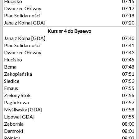
Hucisko
07:15
Dworzec Główny
07:17
Plac Solidarności
07:18
Jana z Kolna [GDA]
07:20
Kurs nr 4 do Bysewo
Jana z Kolna [GDA]
07:40
Plac Solidarności
07:41
Dworzec Główny
07:43
Hucisko
07:45
Bema
07:48
Zakopiańska
07:51
Siedlce
07:53
Emaus
07:55
Zielony Stok
07:56
Pagórkowa
07:57
Myśliwska [GDA]
07:58
Lipowa [GDA]
07:59
Zabornia
08:00
Damroki
08:01
Pólnicy
08:02