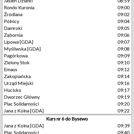
Jasień Działki
08:59
Rondo Kuronia
09:00
Źródlana
09:02
Pólnicy
09:04
Damroki
09:05
Zabornia
09:06
Lipowa [GDA]
09:07
Myśliwska [GDA]
09:08
Pagórkowa
09:09
Zielony Stok
09:10
Emaus
09:12
Zakopiańska
09:14
Urząd Miejski
09:16
Hucisko
09:17
Dworzec Główny
09:19
Plac Solidarności
09:20
Jana z Kolna [GDA]
09:22
Kurs nr 6 do Bysewo
Jana z Kolna [GDA]
09:39
Plac Solidarności
09:40