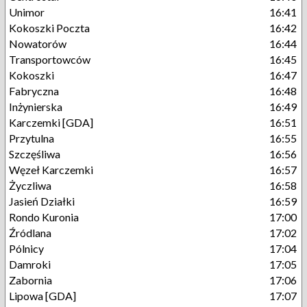
Unimor
16:41
Kokoszki Poczta
16:42
Nowatorów
16:44
Transportowców
16:45
Kokoszki
16:47
Fabryczna
16:48
Inżynierska
16:49
Karczemki [GDA]
16:51
Przytulna
16:55
Szczęśliwa
16:56
Węzeł Karczemki
16:57
Życzliwa
16:58
Jasień Działki
16:59
Rondo Kuronia
17:00
Źródlana
17:02
Pólnicy
17:04
Damroki
17:05
Zabornia
17:06
Lipowa [GDA]
17:07