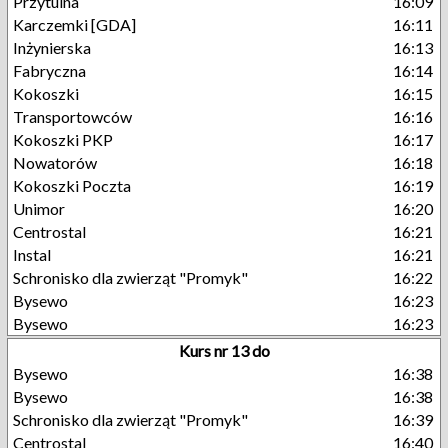
Przytulna
16:09
Karczemki [GDA]
16:11
Inżynierska
16:13
Fabryczna
16:14
Kokoszki
16:15
Transportowców
16:16
Kokoszki PKP
16:17
Nowatorów
16:18
Kokoszki Poczta
16:19
Unimor
16:20
Centrostal
16:21
Instal
16:21
Schronisko dla zwierząt "Promyk"
16:22
Bysewo
16:23
Bysewo
16:23
Kurs nr 13 do
Bysewo
16:38
Bysewo
16:38
Schronisko dla zwierząt "Promyk"
16:39
Centrostal
16:40