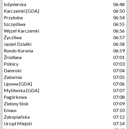
Inżynierska
06:48
Karczemki [GDA]
06:50
Przytulna
06:54
Szczęśliwa
06:55
Węzeł Karczemki
06:56
Życzliwa
06:57
Jasień Działki
06:58
Rondo Kuronia
06:59
Źródlana
07:01
Pólnicy
07:03
Damroki
07:04
Zabornia
07:05
Lipowa [GDA]
07:06
Myśliwska [GDA]
07:07
Pagórkowa
07:08
Zielony Stok
07:09
Emaus
07:10
Zakopiańska
07:12
Urząd Miejski
07:14