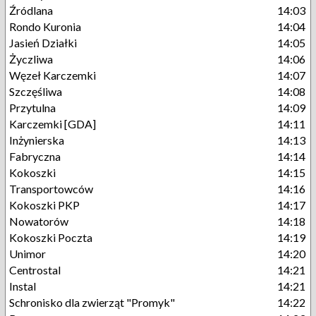
Źródlana
14:03
Rondo Kuronia
14:04
Jasień Działki
14:05
Życzliwa
14:06
Węzeł Karczemki
14:07
Szczęśliwa
14:08
Przytulna
14:09
Karczemki [GDA]
14:11
Inżynierska
14:13
Fabryczna
14:14
Kokoszki
14:15
Transportowców
14:16
Kokoszki PKP
14:17
Nowatorów
14:18
Kokoszki Poczta
14:19
Unimor
14:20
Centrostal
14:21
Instal
14:21
Schronisko dla zwierząt "Promyk"
14:22