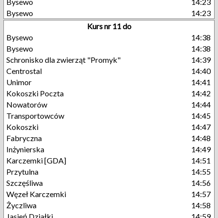
Bysewo
14:23
Bysewo
14:23
Kurs nr 11 do
Bysewo
14:38
Bysewo
14:38
Schronisko dla zwierząt "Promyk"
14:39
Centrostal
14:40
Unimor
14:41
Kokoszki Poczta
14:42
Nowatorów
14:44
Transportowców
14:45
Kokoszki
14:47
Fabryczna
14:48
Inżynierska
14:49
Karczemki [GDA]
14:51
Przytulna
14:55
Szczęśliwa
14:56
Węzeł Karczemki
14:57
Życzliwa
14:58
Jasień Działki
14:59