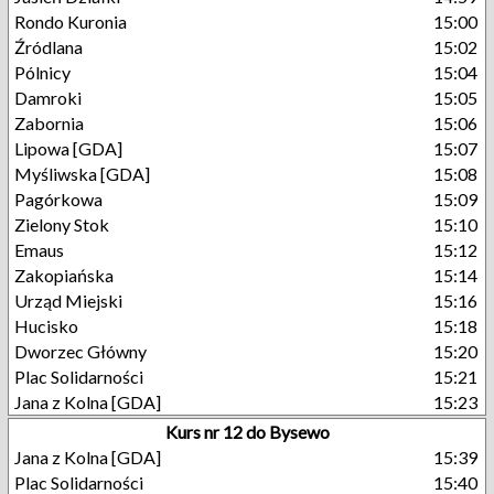
Rondo Kuronia
15:00
Źródlana
15:02
Pólnicy
15:04
Damroki
15:05
Zabornia
15:06
Lipowa [GDA]
15:07
Myśliwska [GDA]
15:08
Pagórkowa
15:09
Zielony Stok
15:10
Emaus
15:12
Zakopiańska
15:14
Urząd Miejski
15:16
Hucisko
15:18
Dworzec Główny
15:20
Plac Solidarności
15:21
Jana z Kolna [GDA]
15:23
Kurs nr 12 do Bysewo
Jana z Kolna [GDA]
15:39
Plac Solidarności
15:40