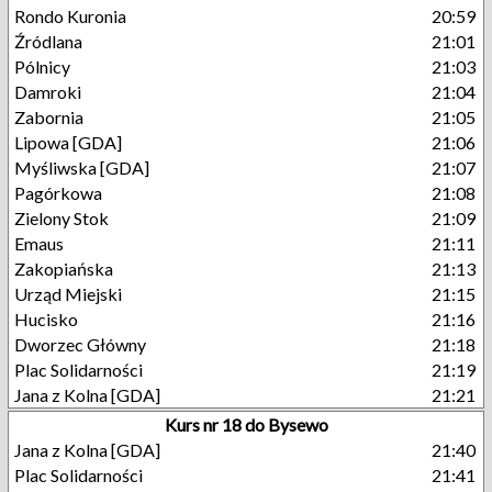
Rondo Kuronia
20:59
Źródlana
21:01
Pólnicy
21:03
Damroki
21:04
Zabornia
21:05
Lipowa [GDA]
21:06
Myśliwska [GDA]
21:07
Pagórkowa
21:08
Zielony Stok
21:09
Emaus
21:11
Zakopiańska
21:13
Urząd Miejski
21:15
Hucisko
21:16
Dworzec Główny
21:18
Plac Solidarności
21:19
Jana z Kolna [GDA]
21:21
Kurs nr 18 do Bysewo
Jana z Kolna [GDA]
21:40
Plac Solidarności
21:41