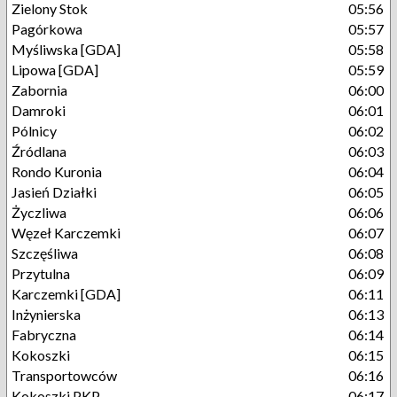
Zielony Stok
05:56
Pagórkowa
05:57
Myśliwska [GDA]
05:58
Lipowa [GDA]
05:59
Zabornia
06:00
Damroki
06:01
Pólnicy
06:02
Źródlana
06:03
Rondo Kuronia
06:04
Jasień Działki
06:05
Życzliwa
06:06
Węzeł Karczemki
06:07
Szczęśliwa
06:08
Przytulna
06:09
Karczemki [GDA]
06:11
Inżynierska
06:13
Fabryczna
06:14
Kokoszki
06:15
Transportowców
06:16
Kokoszki PKP
06:17