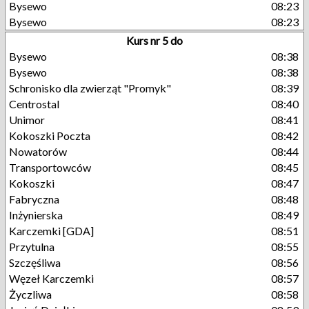
Bysewo
08:23
Bysewo
08:23
Kurs nr 5 do
Bysewo
08:38
Bysewo
08:38
Schronisko dla zwierząt "Promyk"
08:39
Centrostal
08:40
Unimor
08:41
Kokoszki Poczta
08:42
Nowatorów
08:44
Transportowców
08:45
Kokoszki
08:47
Fabryczna
08:48
Inżynierska
08:49
Karczemki [GDA]
08:51
Przytulna
08:55
Szczęśliwa
08:56
Węzeł Karczemki
08:57
Życzliwa
08:58