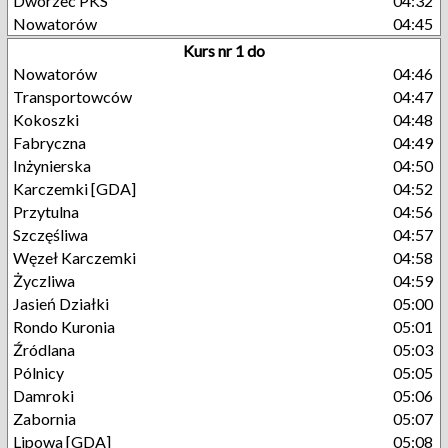
Dworzec PKS
04:32
Nowatorów
04:45
Kurs nr 1 do
Nowatorów
04:46
Transportowców
04:47
Kokoszki
04:48
Fabryczna
04:49
Inżynierska
04:50
Karczemki [GDA]
04:52
Przytulna
04:56
Szczęśliwa
04:57
Węzeł Karczemki
04:58
Życzliwa
04:59
Jasień Działki
05:00
Rondo Kuronia
05:01
Źródlana
05:03
Pólnicy
05:05
Damroki
05:06
Zabornia
05:07
Lipowa [GDA]
05:08