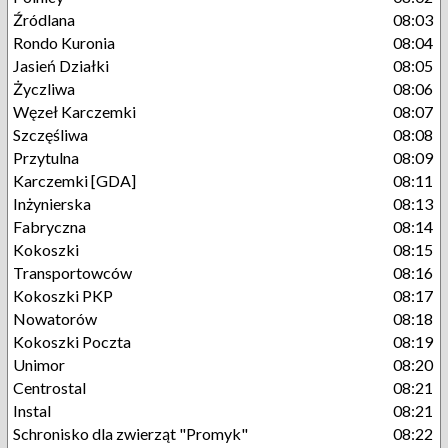
Źródlana
08:03
Rondo Kuronia
08:04
Jasień Działki
08:05
Życzliwa
08:06
Węzeł Karczemki
08:07
Szczęśliwa
08:08
Przytulna
08:09
Karczemki [GDA]
08:11
Inżynierska
08:13
Fabryczna
08:14
Kokoszki
08:15
Transportowców
08:16
Kokoszki PKP
08:17
Nowatorów
08:18
Kokoszki Poczta
08:19
Unimor
08:20
Centrostal
08:21
Instal
08:21
Schronisko dla zwierząt "Promyk"
08:22