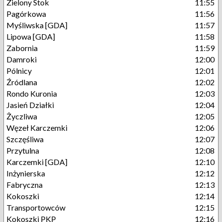
Zielony Stok
11:55
Pagórkowa
11:56
Myśliwska [GDA]
11:57
Lipowa [GDA]
11:58
Zabornia
11:59
Damroki
12:00
Pólnicy
12:01
Źródlana
12:02
Rondo Kuronia
12:03
Jasień Działki
12:04
Życzliwa
12:05
Węzeł Karczemki
12:06
Szczęśliwa
12:07
Przytulna
12:08
Karczemki [GDA]
12:10
Inżynierska
12:12
Fabryczna
12:13
Kokoszki
12:14
Transportowców
12:15
Kokoszki PKP
12:16